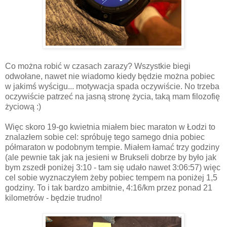
Co można robić w czasach zarazy? Wszystkie biegi
odwołane, nawet nie wiadomo kiedy będzie można pobiec
w jakimś wyścigu... motywacja spada oczywiście. No trzeba
oczywiście patrzeć na jasną stronę życia, taką mam filozofię
życiową :)
Więc skoro 19-go kwietnia miałem biec maraton w Łodzi to
znalazłem sobie cel: spróbuję tego samego dnia pobiec
półmaraton w podobnym tempie. Miałem łamać trzy godziny
(ale pewnie tak jak na jesieni w Brukseli dobrze by było jak
bym zszedł poniżej 3:10 - tam się udało nawet 3:06:57) więc
cel sobie wyznaczyłem żeby pobiec tempem na poniżej 1,5
godziny. To i tak bardzo ambitnie, 4:16/km przez ponad 21
kilometrów - będzie trudno!