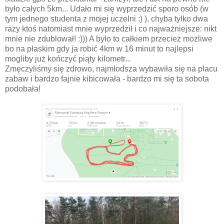
było całych 5km... Udało mi się wyprzedzić sporo osób (w
tym jednego studenta z mojej uczelni ;) ), chyba tylko dwa
razy ktoś natomiast mnie wyprzedził i co najważniejsze: nikt
mnie nie zdublował! :))) A było to całkiem przecież możliwe
bo na płaskim gdy ja robić 4km w 16 minut to najlepsi
mogliby już kończyć piąty kilometr...
Zmęczyliśmy się zdrowo, najmłodsza wybawiła się na placu
zabaw i bardzo fajnie kibicowała - bardzo mi się ta sobota
podobała!