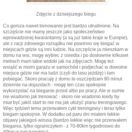
Zdjęcie z dzisiejszego biegu
Co gorsza nawet trenowanie jest bardzo utrudnione. Na
szczęście nie mamy jeszcze jako społeczeństwo
wprowadzonej kwarantanny (a są już takie kraje w Europie),
ale z racji zdrowego rozsądku nie powinno się biegać w
miejscach gdzie są inni ludzie. Na szczęście ja mieszkam w
domu na wsi, mogę wybiec z osiedla i po dosłownie kilkuset
metrach mam takie widoki jak na zdjęciach. Mogę też
wsiąść w moim garażu w samochód i podjechać w dowolne
miejsce gdzie nie ma ludzi (czyli do lasu jeżdżę) i tam
pobiegać. Skoro pracuję z domu to oszczędzam 90 minut
dziennie na dojazdach - mogę ten czas spokojnie
wykorzystać na bieganie przed albo po pracy. Ale w sumie
nie wiadomo jak trenować - skoro nie wiadomo kiedy by
miał być jakiś start to nie ma jak ułożyć planu treningowego.
Więc tydzień temu przerwałem cykl treningowy i teraz tylko
biegam spokojnie. W dodatku od paru dni miałem lekkie
objawy jakiegoś wirusa (bardzo lekkie więc nie przerwałem
biegania, tylko ograniczyłem - z 70-80km tygodniowo do
40km w tym tygodniu).