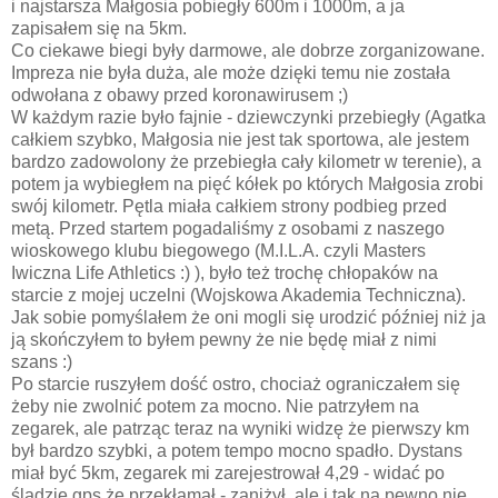
i najstarsza Małgosia pobiegły 600m i 1000m, a ja
zapisałem się na 5km.
Co ciekawe biegi były darmowe, ale dobrze zorganizowane.
Impreza nie była duża, ale może dzięki temu nie została
odwołana z obawy przed koronawirusem ;)
W każdym razie było fajnie - dziewczynki przebiegły (Agatka
całkiem szybko, Małgosia nie jest tak sportowa, ale jestem
bardzo zadowolony że przebiegła cały kilometr w terenie), a
potem ja wybiegłem na pięć kółek po których Małgosia zrobi
swój kilometr. Pętla miała całkiem strony podbieg przed
metą. Przed startem pogadaliśmy z osobami z naszego
wioskowego klubu biegowego (M.I.L.A. czyli Masters
Iwiczna Life Athletics :) ), było też trochę chłopaków na
starcie z mojej uczelni (Wojskowa Akademia Techniczna).
Jak sobie pomyślałem że oni mogli się urodzić później niż ja
ją skończyłem to byłem pewny że nie będę miał z nimi
szans :)
Po starcie ruszyłem dość ostro, chociaż ograniczałem się
żeby nie zwolnić potem za mocno. Nie patrzyłem na
zegarek, ale patrząc teraz na wyniki widzę że pierwszy km
był bardzo szybki, a potem tempo mocno spadło. Dystans
miał być 5km, zegarek mi zarejestrował 4,29 - widać po
śladzie gps że przekłamał - zaniżył, ale i tak na pewno nie