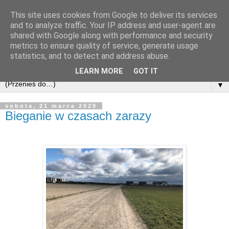
This site uses cookies from Google to deliver its services
and to analyze traffic. Your IP address and user-agent are
shared with Google along with performance and security
metrics to ensure quality of service, generate usage
statistics, and to detect and address abuse.
LEARN MORE
GOT IT
▼
sobota, 21 marca 2020
Bieganie w czasach zarazy