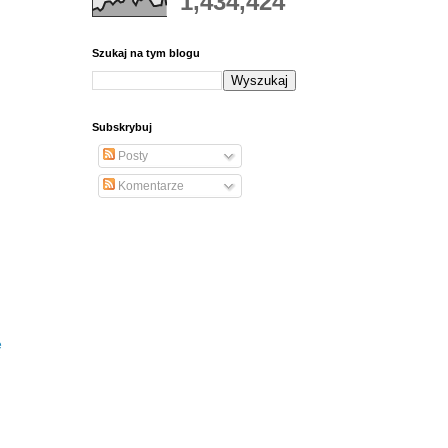
1,434,424
Szukaj na tym blogu
Subskrybuj
Posty
Komentarze
e