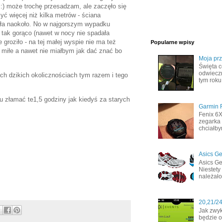
:) może trochę przesadzam, ale zaczęło się
ć więcej niż kilka metrów - ściana
tała naokoło. No w najgorszym wypadku
 tak gorąco (nawet w nocy nie spadała
 groziło - na tej małej wyspie nie ma też
Popularne wpisy
 miłe a nawet nie miałbym jak dać znać bo
Moja pr
Święta c
odwiecz
ch dzikich okolicznościach tym razem i tego
tym roku
u złamać te1,5 godziny jak kiedyś za starych
Garmin F
Fenix 6
zegarka 
chciałby
Asics Ge
Asics Ge
Niestety
należało
20,21/2
Jak zwyk
będzie o