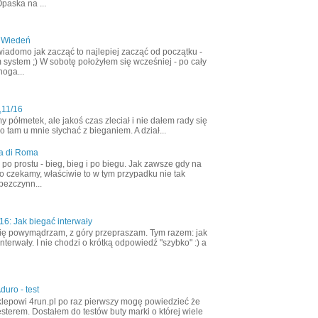
Opaska na ...
 Wiedeń
wiadomo jak zacząć to najlepiej zacząć od początku -
 system ;) W sobotę położyłem się wcześniej - po cały
noga...
,11/16
półmetek, ale jakoś czas zleciał i nie dałem rady się
 tam u mnie słychać z bieganiem. A dział...
a di Roma
ak po prostu - bieg, bieg i po biegu. Jak zawsze gdy na
o czekamy, właściwie to w tym przypadku nie tak
bezczynn...
6: Jak biegać interwały
ię powymądrzam, z góry przepraszam. Tym razem: jak
nterwały. I nie chodzi o krótką odpowiedź "szybko" :) a
duro - test
klepowi 4run.pl po raz pierwszy mogę powiedzieć że
esterem. Dostałem do testów buty marki o której wiele