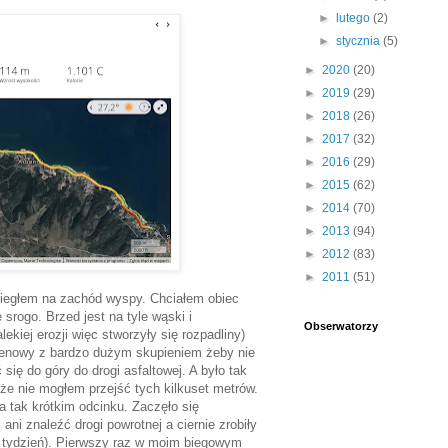
►
lutego
(2)
►
stycznia
(5)
►
2020
(20)
►
2019
(29)
►
2018
(26)
►
2017
(32)
►
2016
(29)
►
2015
(62)
►
2014
(70)
►
2013
(94)
►
2012
(83)
►
2011
(51)
biegłem na zachód wyspy. Chciałem obiec
srogo. Brzed jest na tyle wąski i
Obserwatorzy
kiej erozji więc stworzyły się rozpadliny)
renowy z bardzo dużym skupieniem żeby nie
ię do góry do drogi asfaltowej. A było tak
a że nie mogłem przejść tych kilkuset metrów.
 tak krótkim odcinku. Zaczęło się
i znaleźć drogi powrotnej a ciernie zrobiły
ad tydzień). Pierwszy raz w moim biegowym