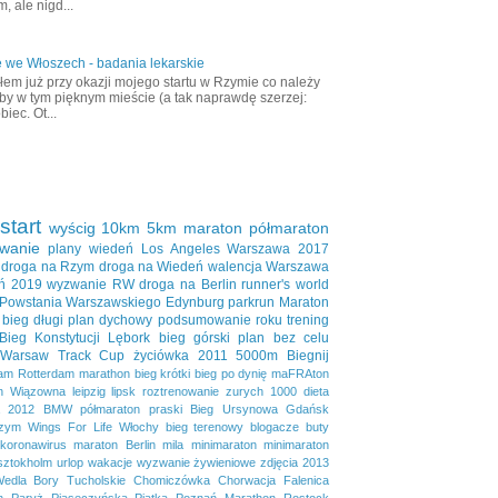
, ale nigd...
 we Włoszech - badania lekarskie
em już przy okazji mojego startu w Rzymie co należy
aby w tym pięknym mieście (a tak naprawdę szerzej:
biec. Ot...
start
wyścig
10km
5km
maraton
półmaraton
wanie
plany
wiedeń
Los Angeles
Warszawa 2017
droga na Rzym
droga na Wiedeń
walencja
Warszawa
ń 2019
wyzwanie RW
droga na Berlin
runner's world
 Powstania Warszawskiego
Edynburg
parkrun
Maraton
bieg długi
plan dychowy
podsumowanie roku
trening
Bieg Konstytucji
Lębork
bieg górski
plan bez celu
Warsaw Track Cup
życiówka
2011
5000m
Biegnij
dam
Rotterdam marathon
bieg krótki
bieg po dynię
maFRAton
n
Wiązowna
leipzig
lipsk
roztrenowanie
zurych
1000
dieta
2012
BMW półmaraton praski
Bieg Ursynowa
Gdańsk
zym
Wings For Life
Włochy
bieg terenowy
blogacze
buty
koronawirus
maraton Berlin
mila
minimaraton
minimaraton
sztokholm
urlop
wakacje
wyzwanie żywieniowe
zdjęcia
2013
Wedla
Bory Tucholskie
Chomiczówka
Chorwacja
Falenica
n
Paryż
Piaseczyńska Piątka
Poznań Marathon
Rostock