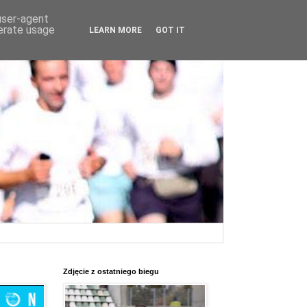
 user-agent
nerate usage
LEARN MORE
GOT IT
Zdjęcie z ostatniego biegu