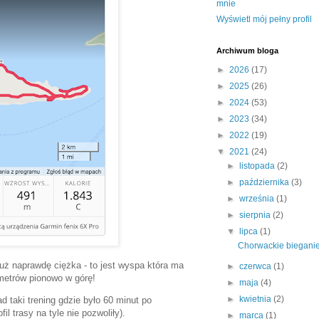
mnie
Wyświetl mój pełny profil
Archiwum bloga
►
2026
(17)
►
2025
(26)
►
2024
(53)
►
2023
(34)
►
2022
(19)
▼
2021
(24)
►
listopada
(2)
►
października
(3)
►
września
(1)
►
sierpnia
(2)
▼
lipca
(1)
Chorwackie biegani
uż naprawdę ciężka - to jest wyspa która ma
►
czerwca
(1)
metrów pionowo w górę!
►
maja
(4)
►
kwietnia
(2)
d taki trening gdzie było 60 minut po
l trasy na tyle nie pozwoliły).
►
marca
(1)