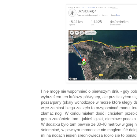
I nie mogę nie wspomnieć o pierwszym dniu - gdy po
wybrzeżem ten krótszy półwysep, ale przeliczyłem się 
poszarpany (skały wchodzące w morze które uległy dale
więc zamiast biegu zaczęło to przypominać marsz te
złamać nogi. W końcu miałem dość i chciałem przebić s
gęsto zarośnięte tam - jakieś iglaki, cierniowe pnącz
W dodatku było tam pewnie ze 30-40 metrów w górę na
ściemniać, w pewnym momencie nie mogłem iść dalej an
mi na nogach jesień średniowiecza (goiło się to pon