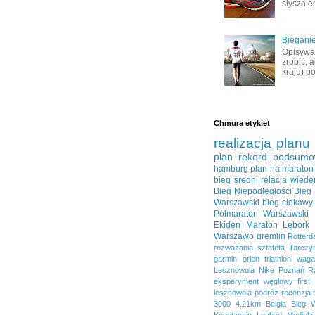
słyszałem
Bieganie
Opisywał
zrobić, 
kraju) po
Chmura etykiet
realizacja planu
plan
rekord
podsumo
hamburg
plan na maraton
bieg średni
relacja
wiede
Bieg Niepodległości
Bieg
Warszawski
bieg ciekawy
Półmaraton Warszawski
Ekiden
Maraton Lębork
Warszawo
gremlin
Rotter
rozważania
sztafeta
Tarczy
garmin
orlen
triathlon
waga
Lesznowola
Nike
Poznań
R
eksperyment węglowy
first
lesznowola
podróż
recenzja
3000
4.21km
Belgia
Bieg 
Konstancin
Legbąd
Mediola