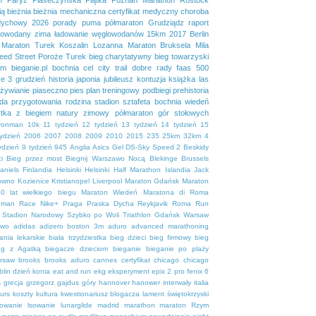
ią
bieżnia
bieżnia mechaniczna
certyfikat medyczny
choroba
dychowy 2026
porady
puma
półmaraton Grudziądz
raport
lowodany
zima
ładowanie węglowodanów
15km
2017
Berlin
Maraton Turek
Koszalin
Lozanna
Maraton Bruksela
Mila
eed Street
Poroże
Turek
bieg charytatywny
bieg towarzyski
em
bieganie.pl
bochnia
cel
city trail
dobre rady
faas 500
se 3
grudzień
historia
japonia
jubileusz
kontuzja
książka
las
żywianie
piaseczno
pies
plan treningowy
podbiegi
prehistoria
da
przygotowania
rodzina
stadion
sztafeta bochnia
wiedeń
tka
z biegiem natury
zimowy półmaraton gór stołowych
ironman
10k
11 tydzień
12 tydzień
13 tydzień
14 tydzień
15
tydzień
2006
2007
2008
2009
2010
2015
235
25km
32km
4
ydzień
9 tydzień
945
Anglia
Asics Gel DS-Sky Speed 2
Beskidy
i
Bieg przez most
Biegnij Warszawo Nocą
Blekinge
Brussels
aniels
Finlandia
Helsinki
Helsinki Half Marathon
Islandia
Jack
owno
Kozienice
Kristianopel
Liverpool
Maraton Gdańsk
Maraton
0 lat wielkiego biegu
Maraton Wiedeń
Maratona di Roma
uman Race
Nike+
Praga
Praska Dycha
Reykjavik
Roma
Run
Stadion Narodowy
Szybko po Woli
Triathlon Gdańsk
Warsaw
ewo
adidas
adizero boston 3m
aduro
advanced marathoning
ania lekarskie
biała trzydziestka
bieg dzieci
bieg firmowy
bieg
eg z Agatką
biegacze dzieciom
bieganie
bieganie po plaży
rsaw
brooks
brooks aduro
cannes
certyfikat
chicago
chicago
blin
dzień konia
eat and run
ekg
eksperyment
epix 2 pro
fenix 6
s
grecja
grzegorz gajdus
góry
hannover
hanower
interwały
italia
urs
koszty
kultura
kwestionariusz blogacza
lament świętokrzyski
sowanie
lsowanie
lunarglide
madrid
marathon
maraton Rzym