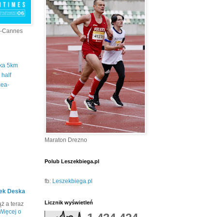
a-Cannes
tka 5km
half
cea-
Maraton Drezno
Polub Leszekbiega.pl
fb:
Leszekbiega.pl
ek Deska
Licznik wyświetleń
ż a teraz
Więcej o