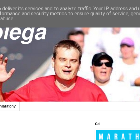
deliver its services and to analyze traffic. Your IP address and
formance and security metrics to ensure quality of service, ge
 abuse.
Maratony
Cel