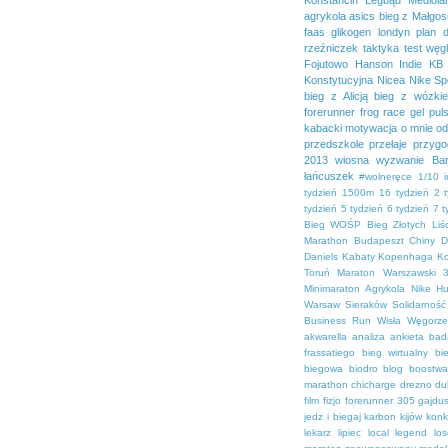
agrykola
asics
bieg z Małgos
faas
glikogen
londyn
plan 
rzeźniczek
taktyka
test
węg
Fojutowo
Hanson
Indie
KB 
Konstytucyjna
Nicea
Nike Sp
bieg z Alicją
bieg z wózki
forerunner
frog race
gel pul
kabacki
motywacja
o mnie
od
przedszkole
przełaje
przygo
2013
wiosna
wyzwanie Bar
łańcuszek
#wolneręce
1/10 
tydzień
1500m
16 tydzień
2 
tydzień
5 tydzień
6 tydzień
7 t
Bieg WOŚP
Bieg Złotych Liśc
Marathon
Budapeszt
Chiny
D
Daniels
Kabaty
Kopenhaga
K
Toruń
Maraton Warszawski 3
Minimaraton Agrykola
Nike H
Warsaw
Sieraków
Solidarność
Business Run
Wisła
Węgorz
akwarella
analiza
ankieta
bad
frassatiego
bieg wirtualny
bi
biegowa
biodro
blog
boostwa
marathon
chicharge
drezno
du
film
fizjo
forerunner 305
gajdu
jedz i biegaj
karbon
kijów
konk
lekarz
lipiec
local legend
lo