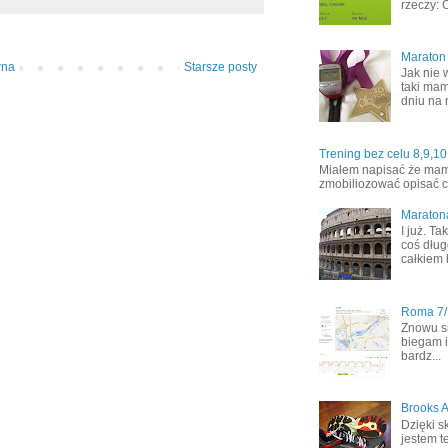
rzeczy: 
Maraton
wna
Starsze posty
Jak nie 
taki mam
dniu na 
Trening bez celu 8,9,10
Miałem napisać że mamy 
zmobiliozować opisać co
Maraton
I już. T
coś dług
całkiem 
Roma 7/1
Znowu s
biegam i
bardz...
Brooks A
Dzięki s
jestem t