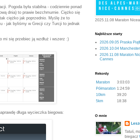
ji. Pogoda była stabilna - codziennie ponad
łową dnia) to prawie bezchmurnie. Ciężko się
tak ciężko jak poprzednio. Myślę że to
2025.11.08 Maraton Nice
u - jak byliśmy w Grecji czy Turcji to jednak
Najbliższe starty
 mi się przebiec ją wzdłuż i wszerz :)
2026.09.05 Praska Pią
2026.10.04 Manchester 
2026.11.08 Maraton Ni
Cannes
Rekordy
Maraton
3:03:03
Półmaraton
1:24:59
10km
39:20
5km
18:38
 naprawdę długa wycieczka biegowa:
O mnie
Lesz
Tatuś, mą
biegacz