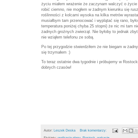
życiu miałem wrażenie że zaczynam walczyć o życie 
robić ciemno, nie mogłem w żadnym kierunku się ruszy
roślinności z kolcami wysoka na kilka metrów wyras
musiałbym tam przenocować i wyplątać się rano, było
temperatura poniżej chyba 25 stopni) że nic mi tam nie
żadnych groźnych zwierząt. Nie byłoby to jednak zbyt
nie wziąłem telefonu ze sobą.
Po tej przygodzie stwierdziłem że nie biegam w żadny
się trzymałem :)
To teraz ostatnie dwa tygodnie i próbujemy w Rostock
dobrych czasów!
Autor:
Leszek Deska
Brak komentarzy:
Etykiety:
realizacja planu
,
Rostock
,
wakacje