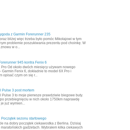
zygoda z Garmin Forerunner 235
oraz bliżej więc trzeba było pomóc Mikołajowi w tym
nym problemie poszukiwania prezentu pod choinkę. W
 znowu w o...
orerunner 945 kontra Fenix 6
X Pro Od około dwóch miesięcy używam nowego
- Garmin Fenix 6, dokładnie to model 6X Pro i
m opisać czym on się r...
l Pulse 3 post mortem
l Pulse 3 to moje pierwsze prawdziwie biegowe buty.
 po przebiegnięciu w nich około 1750km naprawdę
 je już wymien...
4 Początek sezonu startowego
le na dobry początek ciekawostka z Berlina. Dzisiaj
 maratońskich gadżetach. Wybrałem kilka ciekawych