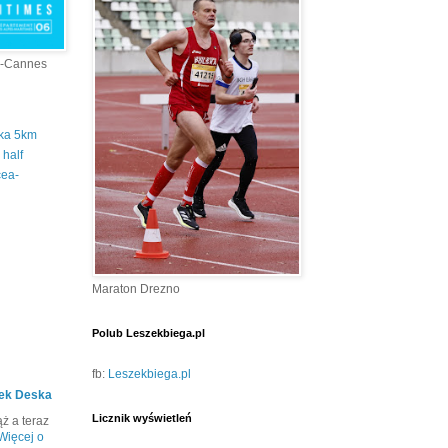
a-Cannes
tka 5km
half
cea-
Maraton Drezno
Polub Leszekbiega.pl
fb:
Leszekbiega.pl
ek Deska
Licznik wyświetleń
ż a teraz
Więcej o