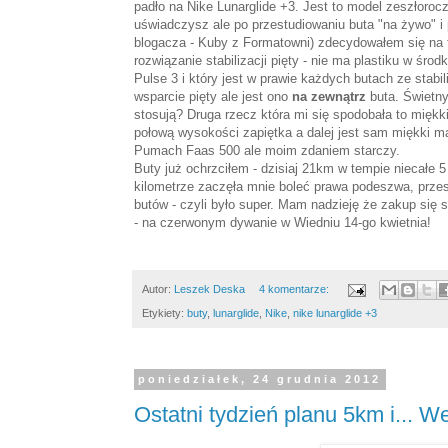
padło na Nike Lunarglide +3. Jest to model zeszłorocz
uświadczysz ale po przestudiowaniu buta "na żywo" i p
blogacza - Kuby z Formatowni) zdecydowałem się na t
rozwiązanie stabilizacji pięty - nie ma plastiku w śr
Pulse 3 i który jest w prawie każdych butach ze stabi
wsparcie pięty ale jest ono
na zewnątrz
buta. Świetny
stosują? Druga rzecz która mi się spodobała to miękk
połową wysokości zapiętka a dalej jest sam miękki mate
Pumach Faas 500 ale moim zdaniem starczy.
Buty już ochrzciłem - dzisiaj 21km w tempie niecałe 5
kilometrze zaczęła mnie boleć prawa podeszwa, przesz
butów - czyli było super. Mam nadzieję że zakup się 
- na czerwonym dywanie w Wiedniu 14-go kwietnia!
Autor:
Leszek Deska
4 komentarze:
Etykiety:
buty
,
lunarglide
,
Nike
,
nike lunarglide +3
poniedziałek, 24 grudnia 2012
Ostatni tydzień planu 5km i... W