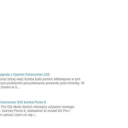
zygoda z Garmin Forerunner 235
oraz bliżej więc trzeba było pomóc Mikołajowi w tym
nym problemie poszukiwania prezentu pod choinkę. W
 znowu w o...
orerunner 945 kontra Fenix 6
X Pro Od około dwóch miesięcy używam nowego
- Garmin Fenix 6, dokładnie to model 6X Pro i
m opisać czym on się r...