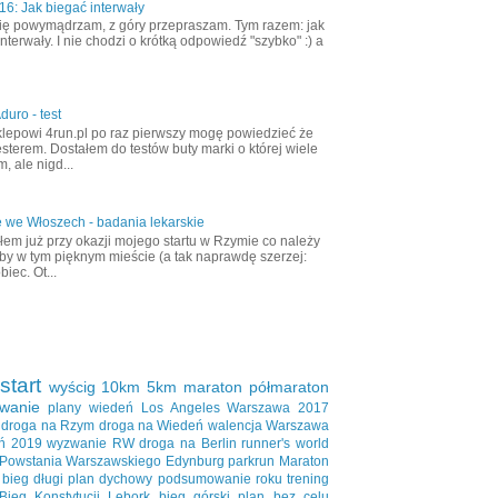
6: Jak biegać interwały
ię powymądrzam, z góry przepraszam. Tym razem: jak
nterwały. I nie chodzi o krótką odpowiedź "szybko" :) a
duro - test
klepowi 4run.pl po raz pierwszy mogę powiedzieć że
esterem. Dostałem do testów buty marki o której wiele
, ale nigd...
 we Włoszech - badania lekarskie
em już przy okazji mojego startu w Rzymie co należy
aby w tym pięknym mieście (a tak naprawdę szerzej:
biec. Ot...
start
wyścig
10km
5km
maraton
półmaraton
wanie
plany
wiedeń
Los Angeles
Warszawa 2017
droga na Rzym
droga na Wiedeń
walencja
Warszawa
ń 2019
wyzwanie RW
droga na Berlin
runner's world
 Powstania Warszawskiego
Edynburg
parkrun
Maraton
bieg długi
plan dychowy
podsumowanie roku
trening
Bieg Konstytucji
Lębork
bieg górski
plan bez celu