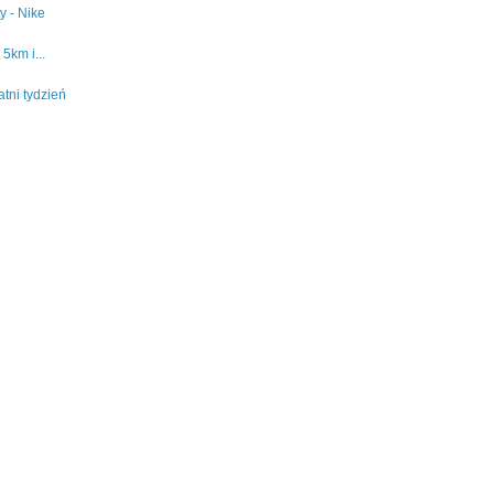
y - Nike
5km i...
atni tydzień