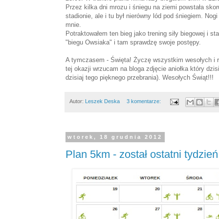
Przez kilka dni mrozu i śniegu na ziemi powstała skor
stadionie, ale i tu był nierówny lód pod śniegiem. Nog
mnie.
Potraktowałem ten bieg jako trening siły biegowej i sta
"biegu Owsiaka" i tam sprawdzę swoje postępy.
A tymczasem - Święta! Życzę wszystkim wesołych i r
tej okazji wrzucam na bloga zdjęcie aniołka który dzis
dzisiaj tego pięknego przebrania). Wesołych Świąt!!!
Autor:
Leszek Deska
3 komentarze:
wtorek, 18 grudnia 2012
Plan 5km - został ostatni tydzień