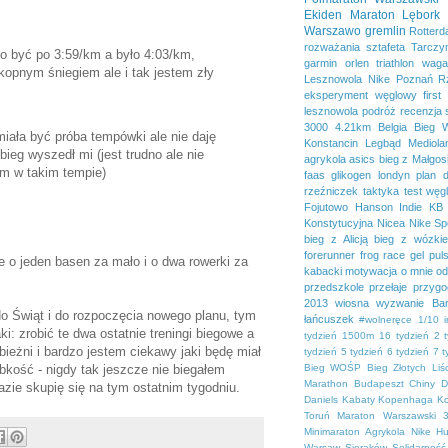
Ekiden
Maraton Lębork
Warszawo
gremlin
Rotter
rozważania
sztafeta
Tarczy
ło być po 3:59/km a było 4:03/km,
garmin
orlen
triathlon
waga
kopnym śniegiem ale i tak jestem zły
Lesznowola
Nike
Poznań
R
eksperyment węglowy
first
lesznowola
podróż
recenzja
3000
4.21km
Belgia
Bieg 
miała być próba tempówki ale nie daję
Konstancin
Legbąd
Mediola
 bieg wyszedł mi (jest trudno ale nie
agrykola
asics
bieg z Małgos
iam w takim tempie)
faas
glikogen
londyn
plan 
rzeźniczek
taktyka
test
węg
Fojutowo
Hanson
Indie
KB 
Konstytucyjna
Nicea
Nike Sp
bieg z Alicją
bieg z wózki
forerunner
frog race
gel pul
e o jeden basen za mało i o dwa rowerki za
kabacki
motywacja
o mnie
od
przedszkole
przełaje
przygo
2013
wiosna
wyzwanie Bar
 do Świąt i do rozpoczęcia nowego planu, tym
łańcuszek
#wolneręce
1/10 
i: zrobić te dwa ostatnie treningi biegowe a
tydzień
1500m
16 tydzień
2 
bieżni i bardzo jestem ciekawy jaki będę miał
tydzień
5 tydzień
6 tydzień
7 t
ybkość - nigdy tak jeszcze nie biegałem
Bieg WOŚP
Bieg Złotych Liśc
Marathon
Budapeszt
Chiny
D
azie skupię się na tym ostatnim tygodniu.
Daniels
Kabaty
Kopenhaga
K
Toruń
Maraton Warszawski 3
Minimaraton Agrykola
Nike H
Warsaw
Sieraków
Solidarność