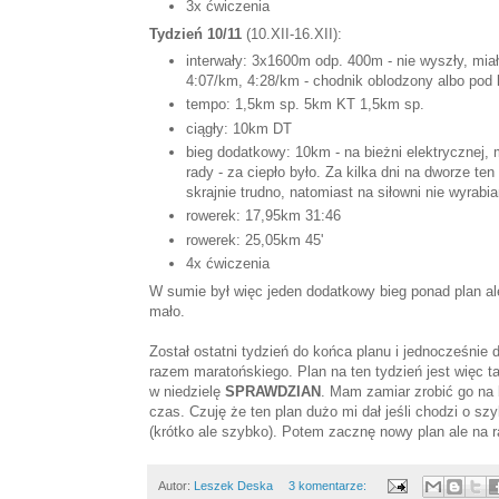
3x ćwiczenia
Tydzień 10/11
(10.XII-16.XII):
interwały: 3x1600m odp. 400m - nie wyszły, mia
4:07/km, 4:28/km - chodnik oblodzony albo pod 
tempo: 1,5km sp. 5km KT 1,5km sp.
ciągły: 10km DT
bieg dodatkowy: 10km - na bieżni elektrycznej, 
rady - za ciepło było. Za kilka dni na dworze ten
skrajnie trudno, natomiast na siłowni nie wyrab
rowerek: 17,95km 31:46
rowerek: 25,05km 45'
4x ćwiczenia
W sumie był więc jeden dodatkowy bieg ponad plan al
mało.
Został ostatni tydzień do końca planu i jednocześnie
razem maratońskiego. Plan na ten tydzień jest więc tak
w niedzielę
SPRAWDZIAN
. Mam zamiar zrobić go na 
czas. Czuję że ten plan dużo mi dał jeśli chodzi o sz
(krótko ale szybko). Potem zacznę nowy plan ale na r
Autor:
Leszek Deska
3 komentarze: