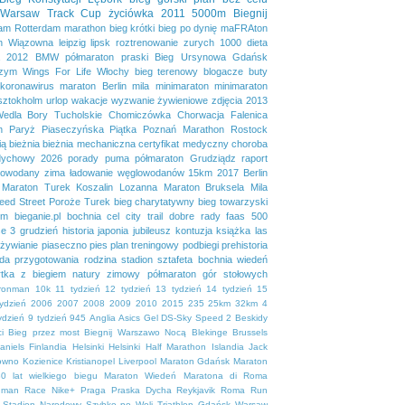
Warsaw Track Cup
życiówka
2011
5000m
Biegnij
dam
Rotterdam marathon
bieg krótki
bieg po dynię
maFRAton
n
Wiązowna
leipzig
lipsk
roztrenowanie
zurych
1000
dieta
2012
BMW półmaraton praski
Bieg Ursynowa
Gdańsk
zym
Wings For Life
Włochy
bieg terenowy
blogacze
buty
koronawirus
maraton Berlin
mila
minimaraton
minimaraton
sztokholm
urlop
wakacje
wyzwanie żywieniowe
zdjęcia
2013
Wedla
Bory Tucholskie
Chomiczówka
Chorwacja
Falenica
n
Paryż
Piaseczyńska Piątka
Poznań Marathon
Rostock
ią
bieżnia
bieżnia mechaniczna
certyfikat medyczny
choroba
dychowy 2026
porady
puma
półmaraton Grudziądz
raport
lowodany
zima
ładowanie węglowodanów
15km
2017
Berlin
Maraton Turek
Koszalin
Lozanna
Maraton Bruksela
Mila
eed Street
Poroże
Turek
bieg charytatywny
bieg towarzyski
em
bieganie.pl
bochnia
cel
city trail
dobre rady
faas 500
se 3
grudzień
historia
japonia
jubileusz
kontuzja
książka
las
żywianie
piaseczno
pies
plan treningowy
podbiegi
prehistoria
da
przygotowania
rodzina
stadion
sztafeta bochnia
wiedeń
tka
z biegiem natury
zimowy półmaraton gór stołowych
ironman
10k
11 tydzień
12 tydzień
13 tydzień
14 tydzień
15
tydzień
2006
2007
2008
2009
2010
2015
235
25km
32km
4
ydzień
9 tydzień
945
Anglia
Asics Gel DS-Sky Speed 2
Beskidy
i
Bieg przez most
Biegnij Warszawo Nocą
Blekinge
Brussels
aniels
Finlandia
Helsinki
Helsinki Half Marathon
Islandia
Jack
owno
Kozienice
Kristianopel
Liverpool
Maraton Gdańsk
Maraton
0 lat wielkiego biegu
Maraton Wiedeń
Maratona di Roma
uman Race
Nike+
Praga
Praska Dycha
Reykjavik
Roma
Run
Stadion Narodowy
Szybko po Woli
Triathlon Gdańsk
Warsaw