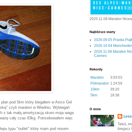
2025.11.08 Maraton Nice
Najbliższe starty
2026.09.05 Praska Pią
2026.10.04 Manchester 
2026.11.08 Maraton Ni
Cannes
Rekordy
Maraton
3:03:03
Półmaraton
1:24:59
10km
39:20
5km
18:38
 plan pod 5km który biegałem w Asics Gel
ską" czyli maraton w Wiedniu. Wybiegań
O mnie
h z tak małą amortyzacją skoro moja waga
Lesz
u ważę cały czas 83kg. Potrzebowałem więc
Tatuś, mą
sklepu typu "outlet" który mam pod nosem
biegacz