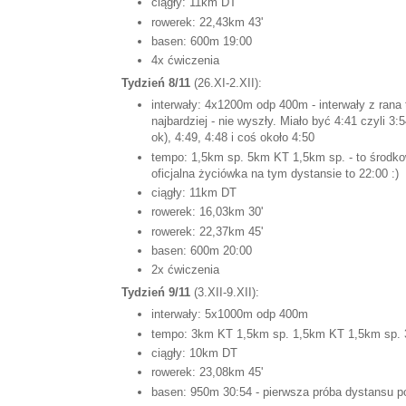
ciągły: 11km DT
rowerek: 22,43km 43'
basen: 600m 19:00
4x ćwiczenia
Tydzień 8/11
(26.XI-2.XII):
interwały: 4x1200m odp 400m - interwały z rana t
najbardziej - nie wyszły. Miało być 4:41 czyli 3
ok), 4:49, 4:48 i coś około 4:50
tempo: 1,5km sp. 5km KT 1,5km sp. - to środk
oficjalna życiówka na tym dystansie to 22:00 :)
ciągły: 11km DT
rowerek: 16,03km 30'
rowerek: 22,37km 45'
basen: 600m 20:00
2x ćwiczenia
Tydzień 9/11
(3.XII-9.XII):
interwały: 5x1000m odp 400m
tempo: 3km KT 1,5km sp. 1,5km KT 1,5km sp.
ciągły: 10km DT
rowerek: 23,08km 45'
basen: 950m 30:54 - pierwsza próba dystansu p