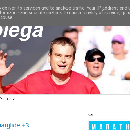
deliver its services and to analyze traffic. Your IP address and
formance and security metrics to ensure quality of service, ge
 abuse.
Maratony
Cel
arglide +3