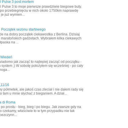
l Pulse 3 post mortem
l Pulse 3 to moje pierwsze prawdziwie biegowe buty.
 po przebiegnięciu w nich około 1750km naprawdę
 je już wymien...
4 Początek sezonu startowego
le na dobry początek ciekawostka z Berlina. Dzisiaj
 maratońskich gadżetach. Wybrałem kilka ciekawych
Opaska na ...
 Wiedeń
wiadomo jak zacząć to najlepiej zacząć od początku -
 system ;) W sobotę położyłem się wcześniej - po cały
noga...
,11/16
półmetek, ale jakoś czas zleciał i nie dałem rady się
 tam u mnie słychać z bieganiem. A dział...
a di Roma
ak po prostu - bieg, bieg i po biegu. Jak zawsze gdy na
o czekamy, właściwie to w tym przypadku nie tak
bezczynn...