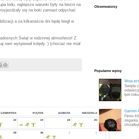
upa lodu, najlepsze warunki były na bieżni na
Obserwatorzy
i rozjeżdżały się na boki zamiast odpychać
bilizacji a za kilkanaście dni będę biegł w
adosnych Świąt w rodzinnej atmosferze! Z
iaj nam wyśpiewał kolędy :) (chociaż nie miał
Popularne wpisy
Moja pr
Święta c
odwiecz
tym roku
Garmin F
Fenix 6
zegarka 
chciałby