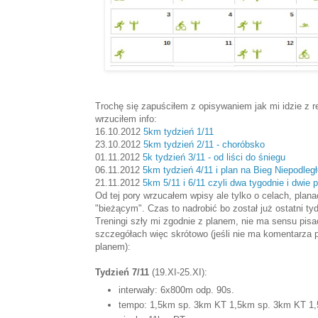
Trochę się zapuściłem z opisywaniem jak mi idzie z re
wrzuciłem info:
16.10.2012
5km tydzień 1/11
23.10.2012
5km tydzień 2/11 - choróbsko
01.11.2012
5k tydzień 3/11 - od liści do śniegu
06.11.2012
5km tydzień 4/11 i plan na Bieg Niepodległ
21.11.2012
5km 5/11 i 6/11 czyli dwa tygodnie i dwie 
Od tej pory wrzucałem wpisy ale tylko o celach, plan
"bieżącym". Czas to nadrobić bo został już ostatni ty
Treningi szły mi zgodnie z planem, nie ma sensu pis
szczegółach więc skrótowo (jeśli nie ma komentarza p
planem):
Tydzień 7/11
(19.XI-25.XI):
interwały: 6x800m odp. 90s.
tempo: 1,5km sp. 3km KT 1,5km sp. 3km KT 1,