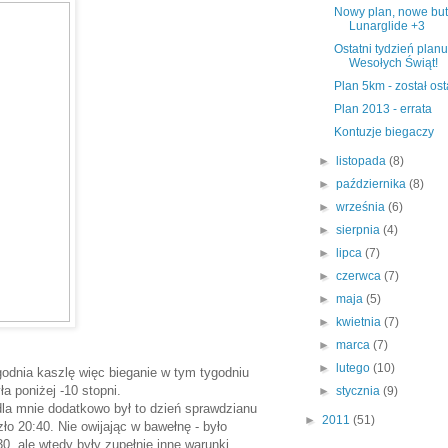
Nowy plan, nowe but
Lunarglide +3
Ostatni tydzień planu 
Wesołych Świąt!
Plan 5km - został ost
Plan 2013 - errata
Kontuzje biegaczy
►
listopada
(8)
►
października
(8)
►
września
(6)
►
sierpnia
(4)
►
lipca
(7)
►
czerwca
(7)
►
maja
(5)
►
kwietnia
(7)
►
marca
(7)
►
lutego
(10)
godnia kaszlę więc bieganie w tym tygodniu
a poniżej -10 stopni.
►
stycznia
(9)
 dla mnie dodatkowo był to dzień sprawdzianu
►
2011
(51)
o 20:40. Nie owijając w bawełnę - było
0, ale wtedy były zupełnie inne warunki.