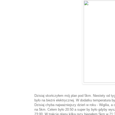
Dzisiaj skończyłem mój plan pod 5km. Niestety od ty
było na bieżni elektrycznej. W dodatku temperatura był
Dzisiaj chyba najważniejszy dzień w roku - Wigilia, a
na 5km. Celem było 20:50 a super by było gdyby wyszł
23:00. W trakcie planu kilka razy biegałem 5km w 21:3