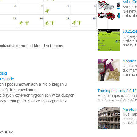
Asics Ge
Asics Ge
Niestety
należało
20,21/2
Jak zwyk
będzie o
rzeczy: 
alizacją planu pod 5km. Do tej pory
Maraton
Jak nie 
taki mam
ości
dniu na 
przygody
ach i podsumowaniach a nic o bieganiu
dzień do sprawdzianu!
Trening bez celu 8,9,10
ać o tych czterech tygodniach w za dużych
Miałem napisać że mamy 
zmobiliozować opisać co
rzy treningu to znaczy było zgodnie z
Maraton
I już. T
coś dług
całkiem 
5km sp.