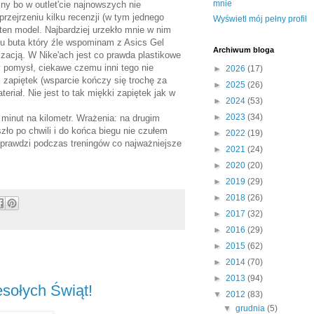
mnie
ny bo w outlet'cie najnowszych nie
rzejrzeniu kilku recenzji (w tym jednego
Wyświetl mój pełny profil
en model. Najbardziej urzekło mnie w nim
odku buta który źle wspominam z Asics Gel
Archiwum bloga
lizacją. W Nike'ach jest co prawda plastikowe
 pomysł, ciekawe czemu inni tego nie
►
2026
(17)
i zapiętek (wsparcie kończy się trochę za
►
2025
(26)
riał. Nie jest to tak miękki zapiętek jak w
►
2024
(53)
►
2023
(34)
 minut na kilometr. Wrażenia: na drugim
ło po chwili i do końca biegu nie czułem
►
2022
(19)
sprawdzi podczas treningów co najważniejsze
►
2021
(24)
►
2020
(20)
►
2019
(29)
►
2018
(26)
►
2017
(32)
►
2016
(29)
►
2015
(62)
►
2014
(70)
►
2013
(94)
esołych Świąt!
▼
2012
(83)
▼
grudnia
(5)