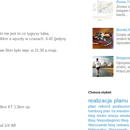
Roma 7/1
Znowu s
biegam i
bardz...
Brooks A
o nie jest to co tygrysy lubią
Dzięki s
:54/km a wyszły w czasach: 4:42 (jedyny
jestem t
słyszałem
owe 5km było więc w 21:30 a moja
Bieganie
Opisywał
zrobić, 
kraju) po
Chmura etykiet
realizacja planu
plan
rekord
podsumo
 3km KT 1,5km sp.
hamburg
plan na maraton
bieg średni
relacja
wiede
Bieg Niepodległości
Bieg
Warszawski
bieg ciekawy
od 1/4 IM!
Półmaraton Warszawski