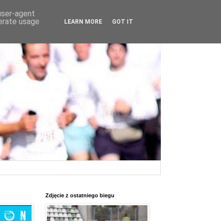
 user-agent
nerate usage
LEARN MORE
GOT IT
Zdjęcie z ostatniego biegu