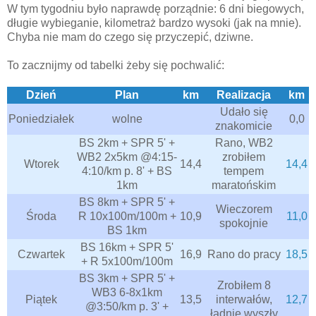
W tym tygodniu było naprawdę porządnie: 6 dni biegowych,
długie wybieganie, kilometraż bardzo wysoki (jak na mnie).
Chyba nie mam do czego się przyczepić, dziwne.
To zacznijmy od tabelki żeby się pochwalić:
Dzień
Plan
km
Realizacja
km
Udało się
Poniedziałek
wolne
0,0
znakomicie
BS 2km + SPR 5' +
Rano, WB2
WB2 2x5km @4:15-
zrobiłem
Wtorek
14,4
14,4
4:10/km p. 8' + BS
tempem
1km
maratońskim
BS 8km + SPR 5' +
Wieczorem
Środa
R 10x100m/100m +
10,9
11,0
spokojnie
BS 1km
BS 16km + SPR 5'
Czwartek
16,9
Rano do pracy
18,5
+ R 5x100m/100m
BS 3km + SPR 5' +
Zrobiłem 8
WB3 6-8x1km
Piątek
13,5
interwałów,
12,7
@3:50/km p. 3' +
ładnie wyszły