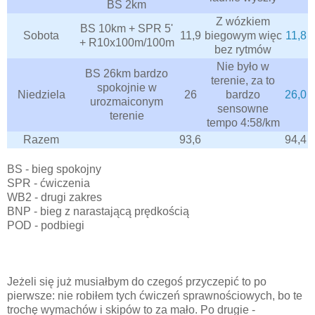
BS 2km
Z wózkiem
BS 10km + SPR 5'
Sobota
11,9
biegowym więc
11,8
+ R10x100m/100m
bez rytmów
Nie było w
BS 26km bardzo
terenie, za to
spokojnie w
Niedziela
26
bardzo
26,0
urozmaiconym
sensowne
terenie
tempo 4:58/km
Razem
93,6
94,4
BS - bieg spokojny
SPR - ćwiczenia
WB2 - drugi zakres
BNP - bieg z narastającą prędkością
POD - podbiegi
Jeżeli się już musiałbym do czegoś przyczepić to po
pierwsze: nie robiłem tych ćwiczeń sprawnościowych, bo te
trochę wymachów i skipów to za mało. Po drugie -