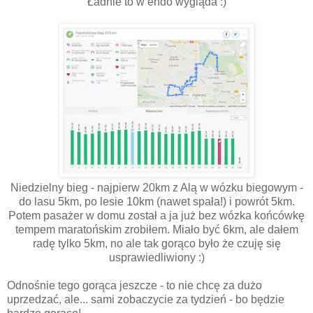
Ładnie to w endo wygląda :)
Niedzielny bieg - najpierw 20km z Alą w wózku biegowym -
do lasu 5km, po lesie 10km (nawet spała!) i powrót 5km.
Potem pasażer w domu został a ja już bez wózka końcówkę
tempem maratońskim zrobiłem. Miało być 6km, ale dałem
radę tylko 5km, no ale tak gorąco było że czuję się
usprawiedliwiony :)
Odnośnie tego gorąca jeszcze - to nie chcę za dużo
uprzedzać, ale... sami zobaczycie za tydzień - bo będzie