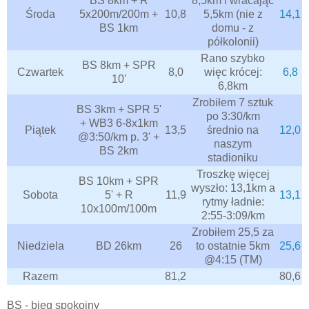
BS 8km + R
8,5km i wracając
Środa
5x200m/200m +
10,8
5,5km (nie z
14,1
BS 1km
domu - z
półkolonii)
Rano szybko
BS 8km + SPR
Czwartek
8,0
więc krócej:
6,8
10'
6,8km
Zrobiłem 7 sztuk
BS 3km + SPR 5'
po 3:30/km
+ WB3 6-8x1km
Piątek
13,5
średnio na
12,0
@3:50/km p. 3' +
naszym
BS 2km
stadioniku
Troszkę więcej
BS 10km + SPR
wyszło: 13,1km a
Sobota
5' + R
11,9
13,1
rytmy ładnie:
10x100m/100m
2:55-3:09/km
Zrobiłem 25,5 za
Niedziela
BD 26km
26
to ostatnie 5km
25,6
@4:15 (TM)
Razem
81,2
80,6
BS - bieg spokojny