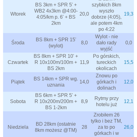
BS 3km + SPR 5' +
szybkich 8km
WB2 4x3km @4:00-
wyszło
Wtorek
20,0
19,3
4:05/km p. 6' + BS
dobrze (4:05),
2km
ale potem 4km
po 4:22
Wylot - nie
BS 8km + SPR 15'
Środa
8,0
dało rady
0,0
(wylot)
wyjść
BS 8km + SPR 10' +
Po górskich,
Czwartek
R 10x100m/100m +
11,9
tureckich
15,5
BS 2km
okolicach
Znowu po
BS 14km + SPR wg.
Piątek
14,0
górkach i
12,0
uznania
dolinach
BS 6km + SPR 5' +
Rytmy przy
Sobota
R 10x200m/200m +
8,9
12,1
hotelu już
BS 1-2km
Zrobiłem 26
tylko i bez TM,
BD 28km (ostatnie
Niedziela
28
za to po
26,0
8km możesz @TM)
górkach i w