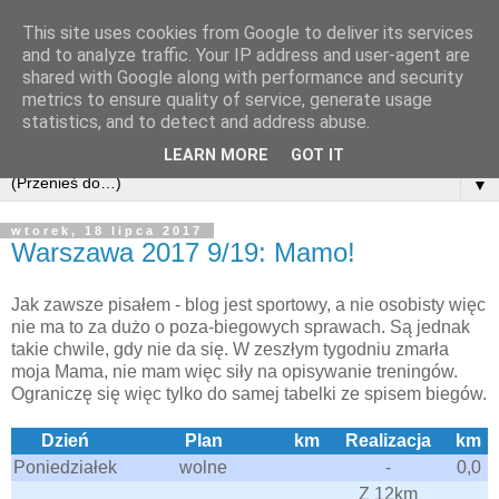
This site uses cookies from Google to deliver its services
and to analyze traffic. Your IP address and user-agent are
shared with Google along with performance and security
metrics to ensure quality of service, generate usage
statistics, and to detect and address abuse.
LEARN MORE
GOT IT
▼
wtorek, 18 lipca 2017
Warszawa 2017 9/19: Mamo!
Jak zawsze pisałem - blog jest sportowy, a nie osobisty więc
nie ma to za dużo o poza-biegowych sprawach. Są jednak
takie chwile, gdy nie da się. W zeszłym tygodniu zmarła
moja Mama, nie mam więc siły na opisywanie treningów.
Ograniczę się więc tylko do samej tabelki ze spisem biegów.
Dzień
Plan
km
Realizacja
km
Poniedziałek
wolne
-
0,0
Z 12km