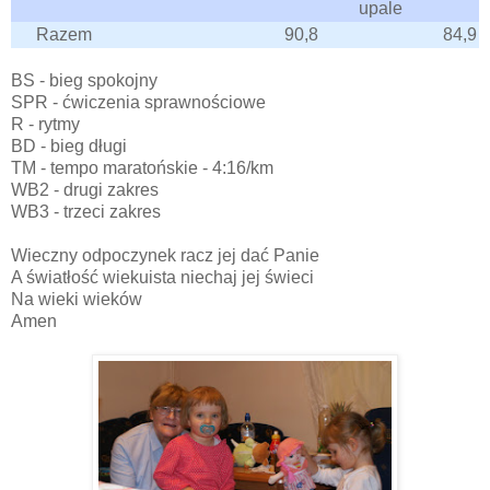
upale
Razem
90,8
84,9
BS - bieg spokojny
SPR - ćwiczenia sprawnościowe
R - rytmy
BD - bieg długi
TM - tempo maratońskie - 4:16/km
WB2 - drugi zakres
WB3 - trzeci zakres
Wieczny odpoczynek racz jej dać Panie
A światłość wiekuista niechaj jej świeci
Na wieki wieków
Amen