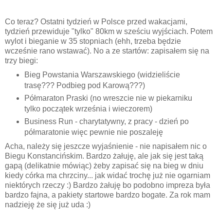
Co teraz? Ostatni tydzień w Polsce przed wakacjami,
tydzień przewiduje "tylko" 80km w sześciu wyjściach. Potem
wylot i bieganie w 35 stopniach (ehh, trzeba będzie
wcześnie rano wstawać). No a ze startów: zapisałem się na
trzy biegi:
Bieg Powstania Warszawskiego (widzieliście
trasę??? Podbieg pod Karową???)
Półmaraton Praski (no wreszcie nie w piekarniku
tylko początek września i wieczorem)
Business Run - charytatywny, z pracy - dzień po
półmaratonie więc pewnie nie poszaleję
Acha, należy się jeszcze wyjaśnienie - nie napisałem nic o
Biegu Konstancińskim. Bardzo żałuję, ale jak się jest taką
gapą (delikatnie mówiąc) żeby zapisać się na bieg w dniu
kiedy córka ma chrzciny... jak widać trochę już nie ogarniam
niektórych rzeczy :) Bardzo żałuję bo podobno impreza była
bardzo fajna, a pakiety startowe bardzo bogate. Za rok mam
nadzieję że się już uda :)