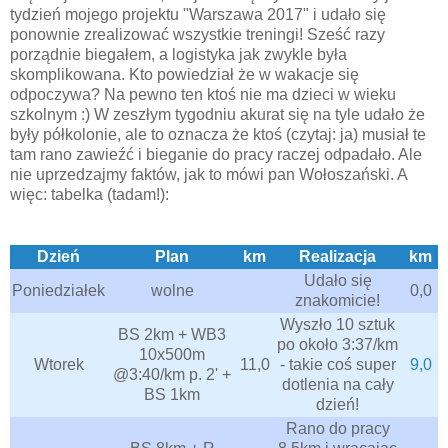
tydzień mojego projektu "Warszawa 2017" i udało się
ponownie zrealizować wszystkie treningi! Sześć razy
porządnie biegałem, a logistyka jak zwykle była
skomplikowana. Kto powiedział że w wakacje się
odpoczywa? Na pewno ten ktoś nie ma dzieci w wieku
szkolnym :) W zeszłym tygodniu akurat się na tyle udało że
były półkolonie, ale to oznacza że ktoś (czytaj: ja) musiał te
tam rano zawieźć i bieganie do pracy raczej odpadało. Ale
nie uprzedzajmy faktów, jak to mówi pan Wołoszański. A
więc: tabelka (tadam!):
Dzień
Plan
km
Realizacja
km
Udało się
Poniedziałek
wolne
0,0
znakomicie!
Wyszło 10 sztuk
BS 2km + WB3
po około 3:37/km
10x500m
Wtorek
11,0
- takie coś super
9,0
@3:40/km p. 2' +
dotlenia na cały
BS 1km
dzień!
Rano do pracy