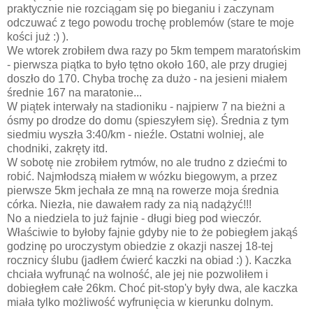
praktycznie nie rozciągam się po bieganiu i zaczynam
odczuwać z tego powodu trochę problemów (stare te moje
kości już :) ).
We wtorek zrobiłem dwa razy po 5km tempem maratońskim
- pierwsza piątka to było tętno około 160, ale przy drugiej
doszło do 170. Chyba trochę za dużo - na jesieni miałem
średnie 167 na maratonie...
W piątek interwały na stadioniku - najpierw 7 na bieżni a
ósmy po drodze do domu (spieszyłem się). Średnia z tym
siedmiu wyszła 3:40/km - nieźle. Ostatni wolniej, ale
chodniki, zakręty itd.
W sobotę nie zrobiłem rytmów, no ale trudno z dziećmi to
robić. Najmłodszą miałem w wózku biegowym, a przez
pierwsze 5km jechała ze mną na rowerze moja średnia
córka. Niezła, nie dawałem rady za nią nadążyć!!!
No a niedziela to już fajnie - długi bieg pod wieczór.
Właściwie to byłoby fajnie gdyby nie to że pobiegłem jakąś
godzinę po uroczystym obiedzie z okazji naszej 18-tej
rocznicy ślubu (jadłem ćwierć kaczki na obiad :) ). Kaczka
chciała wyfrunąć na wolność, ale jej nie pozwoliłem i
dobiegłem całe 26km. Choć pit-stop'y były dwa, ale kaczka
miała tylko możliwość wyfrunięcia w kierunku dolnym.