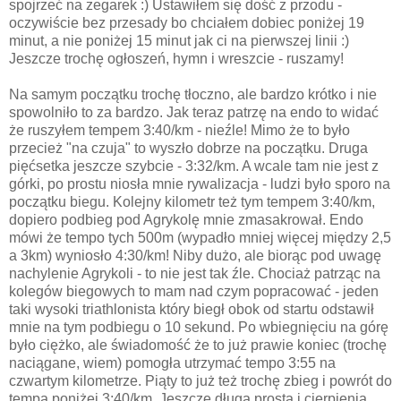
spojrzeć na zegarek :) Ustawiłem się dość z przodu -
oczywiście bez przesady bo chciałem dobiec poniżej 19
minut, a nie poniżej 15 minut jak ci na pierwszej linii :)
Jeszcze trochę ogłoszeń, hymn i wreszcie - ruszamy!
Na samym początku trochę tłoczno, ale bardzo krótko i nie
spowolniło to za bardzo. Jak teraz patrzę na endo to widać
że ruszyłem tempem 3:40/km - nieźle! Mimo że to było
przecież "na czuja" to wyszło dobrze na początku. Druga
pięćsetka jeszcze szybcie - 3:32/km. A wcale tam nie jest z
górki, po prostu niosła mnie rywalizacja - ludzi było sporo na
początku biegu. Kolejny kilometr też tym tempem 3:40/km,
dopiero podbieg pod Agrykolę mnie zmasakrował. Endo
mówi że tempo tych 500m (wypadło mniej więcej między 2,5
a 3km) wyniosło 4:30/km! Niby dużo, ale biorąc pod uwagę
nachylenie Agrykoli - to nie jest tak źle. Chociaż patrząc na
kolegów biegowych to mam nad czym popracować - jeden
taki wysoki triathlonista który biegł obok od startu odstawił
mnie na tym podbiegu o 10 sekund. Po wbiegnięciu na górę
było ciężko, ale świadomość że to już prawie koniec (trochę
naciągane, wiem) pomogła utrzymać tempo 3:55 na
czwartym kilometrze. Piąty to już też trochę zbieg i powrót do
tempa poniżej 3:40/km. Jeszcze długa prosta i cierpienia