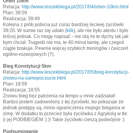
Orlen 10km
Relacja:
http://www.leszekbiega.pl/2017/04/orlen-10km.html
Plan: 38:59
Realizacja: 39:49
Kolejna z prób pobicia już coraz bardziej leciwej życiówki
39:20. W sumie raz się udało (
klik
), ale nie było atestu i było
krócej jednak. Co mogę napisać - nie idą mi te dychy tak jak
bym chciał. Tragedii nie ma, te 40 minut łamię, ale czegoś
ciągle brakuje. Pewnie więcej szybkich treningów i ćwiczeń
ogólno-rozwojowych (?).
Bieg Konstytucji 5km
Relacja:
http://www.leszekbiega.pl/2017/05/bieg-konstytucji-
znowu-na-samopoczucie.html
Plan: 18:59
Realizacja: 18:55
Znowu bieg bez patrzenia na tempo u mnie zadziałał!
Bardzo jestem zadowolony z tej życiówki, bo pokazuje że
jednak postępy są, mimo ograniczenia mojego biegania w
zimę. W dodatku to przecież była życiówka z Agrykolą w tle
(i jej PODBIEGIEM :) )! Takie życiówki cieszą podwójnie :)
Podsumowanie