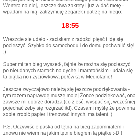
Wertera na niej, jeszcze dwa zakręty i już widać metę -
wpadam na nią, zatrzymuję zegarek i patrzę na niego:
18:55
Wreszcie się udało - zaciskam z radości pięść i idę się
pocieszyć. Szybko do samochodu i do domu pochwalić się!
:)
Super mi ten bieg wyszedł, fajnie że można się pocieszyć
po nieudanych startach na dychę i maratońskim - udała się
ta piątka no i życiówkowa połówka w Mediolanie!
Jeszcze zwyczajowo należą się jeszcze podziękowania -
tym razem naprawdę muszę mojej Żonce podziękować, ona
zawsze mi dobrze doradza (co zjeść, wyspać się, wcześniej
pojechać żeby się rozgrzać itd). Czasami myślę że powinna
sobie zrobić papier i trenować innych, ma talent :)
P.S. Oczywiście paska od tętna na bieg zapomniałem i
znowu nie wiem na jakim tętnie biegłem tą piątkę :-D !