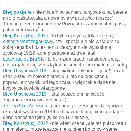
Bieg po dynię
- nie miałem pulsometru (chyba akurat bateria
mi się rozładowała, a nowa była w przesyłce jeszcze).
Trening przed maratonem w Poznaniu - zapomniałem paska
pulsometru wziąć :)
Bieg Konstytucji 2015
- to był mój słynny (dla mnie :) )
eksperyment zegarkowy
, czyli specjalnie nie wziąłem ze
sobą zegarka i dzięki temu cieszyłem się wypasioną
życiówką 19:19 która przetrwała aż dwa lata!
Los Angeles Big 5K
- to był dzień przed maratonem, więc
nie ścigałem się, zresztą też pulsometru nie miałem ze sobą.
Bieg Ursynowa 2014
- tutaj miałem pulsometr (juhu!) no ale
czas 20:09, minęło też prawie 3 lata od tego czasu,
poprawiłem wyniki od tego czasu - więc takie dane nie
byłyby całkowicie wiarygodne
Bieg Ursynowa 2013
- tutaj poszedłem na całość -
zapomniałem nawet zegarka :)
Test na 5km Agrykola
- podobnie jak z Biegiem Ursynowa -
czas słabszy dużo (20:44) i daaawno temu, niemiarodajne
dane odnośnie tętna (tylko do 182 doszło).
Bieg Konstytucji 2012
- nie wiem czemu, ale też pulsometru
nie miałem... może jeszcze nie kupiłem bo to były same