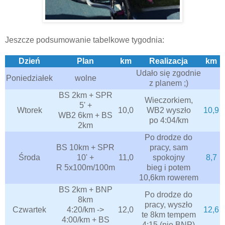
Jeszcze podsumowanie tabelkowe tygodnia:
Dzień
Plan
km
Realizacja
km
Udało się zgodnie
Poniedziałek
wolne
z planem ;)
BS 2km + SPR
Wieczorkiem,
5' +
Wtorek
10,0
WB2 wyszło
10,9
WB2 6km + BS
po 4:04/km
2km
Po drodze do
BS 10km + SPR
pracy, sam
Środa
10' +
11,0
spokojny
8,7
R 5x100m/100m
bieg i potem
10,6km rowerem
BS 2km + BNP
Po drodze do
8km
pracy, wyszło
Czwartek
4:20/km ->
12,0
12,6
te 8km tempem
4:00/km + BS
4:15 (nie BNP)