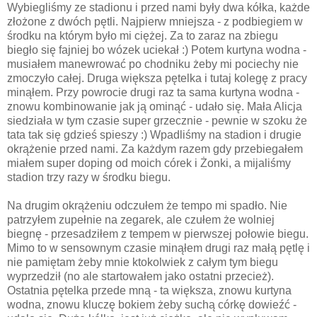
Wybiegliśmy ze stadionu i przed nami były dwa kółka, każde
złożone z dwóch pętli. Najpierw mniejsza - z podbiegiem w
środku na którym było mi ciężej. Za to zaraz na zbiegu
biegło się fajniej bo wózek uciekał :) Potem kurtyna wodna -
musiałem manewrować po chodniku żeby mi pociechy nie
zmoczyło całej. Druga większa pętelka i tutaj kolegę z pracy
minąłem. Przy powrocie drugi raz ta sama kurtyna wodna -
znowu kombinowanie jak ją ominąć - udało się. Mała Alicja
siedziała w tym czasie super grzecznie - pewnie w szoku że
tata tak się gdzieś spieszy :) Wpadliśmy na stadion i drugie
okrążenie przed nami. Za każdym razem gdy przebiegałem
miałem super doping od moich córek i Żonki, a mijaliśmy
stadion trzy razy w środku biegu.
Na drugim okrążeniu odczułem że tempo mi spadło. Nie
patrzyłem zupełnie na zegarek, ale czułem że wolniej
biegnę - przesadziłem z tempem w pierwszej połowie biegu.
Mimo to w sensownym czasie minąłem drugi raz małą pętlę i
nie pamiętam żeby mnie ktokolwiek z całym tym biegu
wyprzedził (no ale startowałem jako ostatni przecież).
Ostatnia pętelka przede mną - ta większa, znowu kurtyna
wodna, znowu kluczę bokiem żeby suchą córkę dowieźć -