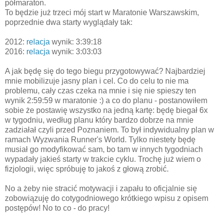
półmaraton.
To będzie już trzeci mój start w Maratonie Warszawskim,
poprzednie dwa starty wyglądały tak:
2012:
relacja
wynik: 3:39:18
2016:
relacja
wynik: 3:03:03
A jak będę się do tego biegu przygotowywać? Najbardziej
mnie mobilizuje jasny plan i cel. Co do celu to nie ma
problemu, cały czas czeka na mnie i się nie spieszy ten
wynik 2:59:59 w maratonie :) a co do planu - postanowiłem
sobie że postawię wszystko na jedną kartę: będę biegał 6x
w tygodniu, według planu który bardzo dobrze na mnie
zadziałał czyli przed Poznaniem. To był indywidualny plan w
ramach Wyzwania Runner's World. Tylko niestety będę
musiał go modyfikować sam, bo tam w innych tygodniach
wypadały jakieś starty w trakcie cyklu. Trochę już wiem o
fizjologii, więc spróbuję to jakoś z głową zrobić.
No a żeby nie stracić motywacji i zapału to oficjalnie się
zobowiązuję do cotygodniowego krótkiego wpisu z opisem
postępów! No to co - do pracy!