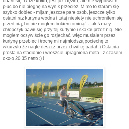
udało się. Duże kółko, jest już ciężko, ale nie wypluwam
płuc bo nie biegnę na wynik przecież. Mimo to staram się
szybko dobiec - mijam jeszcze parę osób, jeszcze tylko
ostatni raz kurtyna wodna i tutaj niestety nie uchroniłem się
przed nią, bo nie mogłem bokiem ominąć - jakiś mały
chłopczyk bawił się przy tej kurtynie i skakał przez nią. Nie
mogłem oczywiście go rozjechać, więc musiałem przez
kurtynę przebiec i trochę mi najmłodszą pociechę to
wkurzyło że nagle deszcz przez chwilkę padał :) Ostatnia
prosta na stadionie i wreszcie upragniona meta - z czasem
około 20:35 netto :) !