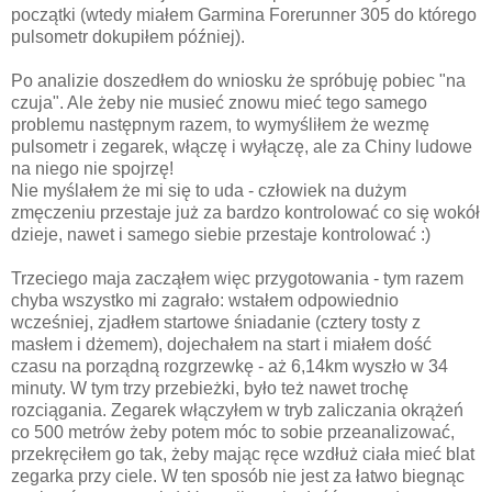
początki (wtedy miałem Garmina Forerunner 305 do którego
pulsometr dokupiłem później).
Po analizie doszedłem do wniosku że spróbuję pobiec "na
czuja". Ale żeby nie musieć znowu mieć tego samego
problemu następnym razem, to wymyśliłem że wezmę
pulsometr i zegarek, włączę i wyłączę, ale za Chiny ludowe
na niego nie spojrzę!
Nie myślałem że mi się to uda - człowiek na dużym
zmęczeniu przestaje już za bardzo kontrolować co się wokół
dzieje, nawet i samego siebie przestaje kontrolować :)
Trzeciego maja zacząłem więc przygotowania - tym razem
chyba wszystko mi zagrało: wstałem odpowiednio
wcześniej, zjadłem startowe śniadanie (cztery tosty z
masłem i dżemem), dojechałem na start i miałem dość
czasu na porządną rozgrzewkę - aż 6,14km wyszło w 34
minuty. W tym trzy przebieżki, było też nawet trochę
rozciągania. Zegarek włączyłem w tryb zaliczania okrążeń
co 500 metrów żeby potem móc to sobie przeanalizować,
przekręciłem go tak, żeby mając ręce wzdłuż ciała mieć blat
zegarka przy ciele. W ten sposób nie jest za łatwo biegnąc