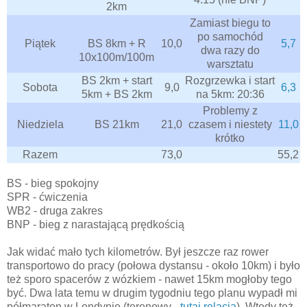
2km
Zamiast biegu to
po samochód
Piątek
BS 8km + R
10,0
5,7
dwa razy do
10x100m/100m
warsztatu
BS 2km + start
Rozgrzewka i start
Sobota
9,0
6,3
5km + BS 2km
na 5km: 20:36
Problemy z
Niedziela
BS 21km
21,0
czasem i niestety
11,0
krótko
Razem
73,0
55,2
BS - bieg spokojny
SPR - ćwiczenia
WB2 - druga zakres
BNP - bieg z narastającą prędkością
Jak widać mało tych kilometrów. Był jeszcze raz rower
transportowo do pracy (połowa dystansu - około 10km) i było
też sporo spacerów z wózkiem - nawet 15km mogłoby tego
być. Dwa lata temu w drugim tygodniu tego planu wypadł mi
półmaraton w Londynie (terenowy -
tutaj relacja
). Wtedy też