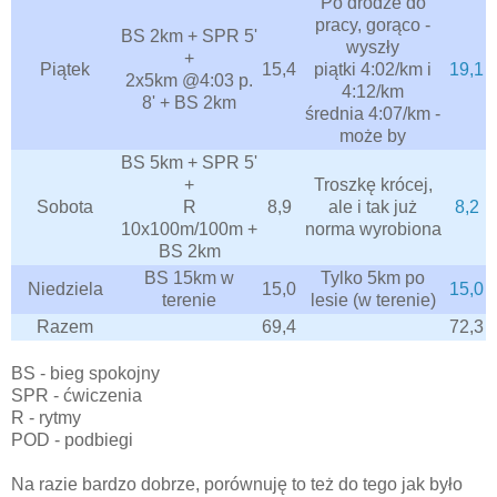
Po drodze do
pracy, gorąco -
BS 2km + SPR 5'
wyszły
+
Piątek
15,4
piątki 4:02/km i
19,1
2x5km @4:03 p.
4:12/km
8' + BS 2km
średnia 4:07/km -
może by
BS 5km + SPR 5'
+
Troszkę krócej,
Sobota
R
8,9
ale i tak już
8,2
10x100m/100m +
norma wyrobiona
BS 2km
BS 15km w
Tylko 5km po
Niedziela
15,0
15,0
terenie
lesie (w terenie)
Razem
69,4
72,3
BS - bieg spokojny
SPR - ćwiczenia
R - rytmy
POD - podbiegi
Na razie bardzo dobrze, porównuję to też do tego jak było