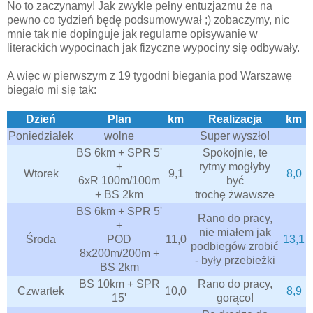
No to zaczynamy! Jak zwykle pełny entuzjazmu że na
pewno co tydzień będę podsumowywał ;) zobaczymy, nic
mnie tak nie dopinguje jak regularne opisywanie w
literackich wypocinach jak fizyczne wypociny się odbywały.
A więc w pierwszym z 19 tygodni biegania pod Warszawę
biegało mi się tak:
Dzień
Plan
km
Realizacja
km
Poniedziałek
wolne
Super wyszło!
BS 6km + SPR 5'
Spokojnie, te
+
rytmy mogłyby
Wtorek
9,1
8,0
6xR 100m/100m
być
+ BS 2km
trochę żwawsze
BS 6km + SPR 5'
Rano do pracy,
+
nie miałem jak
Środa
POD
11,0
13,1
podbiegów zrobić
8x200m/200m +
- były przebieżki
BS 2km
BS 10km + SPR
Rano do pracy,
Czwartek
10,0
8,9
15'
gorąco!