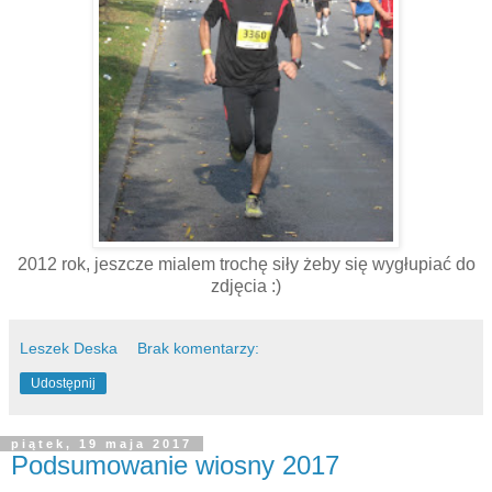
2012 rok, jeszcze mialem trochę siły żeby się wygłupiać do
zdjęcia :)
Leszek Deska
Brak komentarzy:
Udostępnij
piątek, 19 maja 2017
Podsumowanie wiosny 2017