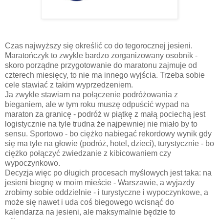
Czas najwyższy się określić co do tegorocznej jesieni.
Maratończyk to zwykle bardzo zorganizowany osobnik -
skoro porządne przygotowanie do maratonu zajmuje od
czterech miesięcy, to nie ma innego wyjścia. Trzeba sobie
cele stawiać z takim wyprzedzeniem.
Ja zwykle stawiam na połączenie podróżowania z
bieganiem, ale w tym roku muszę odpuścić wypad na
maraton za granicę - podróż w piątkę z małą pociechą jest
logistycznie na tyle trudna że najpewniej nie miało by to
sensu. Sportowo - bo ciężko nabiegać rekordowy wynik gdy
się ma tyle na głowie (podróż, hotel, dzieci), turystycznie - bo
ciężko połączyć zwiedzanie z kibicowaniem czy
wypoczynkowo.
Decyzja więc po długich procesach myślowych jest taka: na
jesieni biegnę w moim mieście - Warszawie, a wyjazdy
zrobimy sobie oddzielnie - i turystyczne i wypoczynkowe, a
może się nawet i uda coś biegowego wcisnąć do
kalendarza na jesieni, ale maksymalnie będzie to