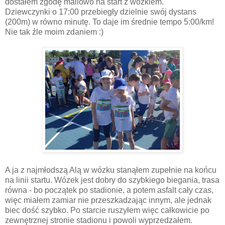
dostałem zgodę mailowo na start z wózkiem.
Dziewczynki o 17:00 przebiegły dzielnie swój dystans
(200m) w równo minutę. To daje im średnie tempo 5:00/km!
Nie tak źle moim zdaniem :)
A ja z najmłodszą Alą w wózku stanąłem zupełnie na końcu
na linii startu. Wózek jest dobry do szybkiego biegania, trasa
równa - bo początek po stadionie, a potem asfalt cały czas,
więc miałem zamiar nie przeszkadzając innym, ale jednak
biec dość szybko. Po starcie ruszyłem więc całkowicie po
zewnętrznej stronie stadionu i powoli wyprzedzałem.