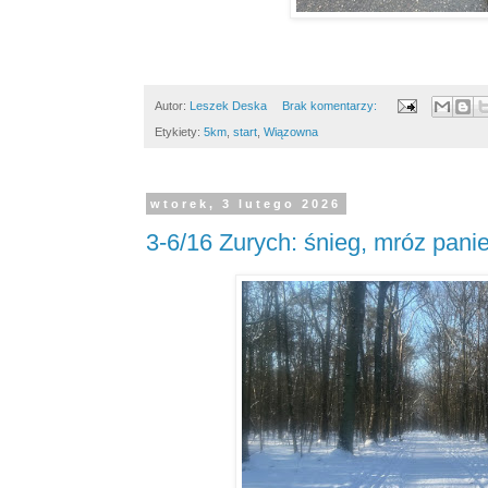
Autor:
Leszek Deska
Brak komentarzy:
Etykiety:
5km
,
start
,
Wiązowna
wtorek, 3 lutego 2026
3-6/16 Zurych: śnieg, mróz pani