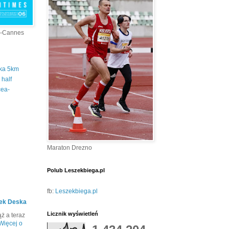
a-Cannes
tka 5km
half
cea-
Maraton Drezno
Polub Leszekbiega.pl
fb:
Leszekbiega.pl
ek Deska
Licznik wyświetleń
ż a teraz
Więcej o