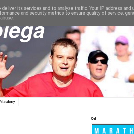
deliver its services and to analyze traffic. Your IP address and
formance and security metrics to ensure quality of service, ge
 abuse.
Maratony
Cel