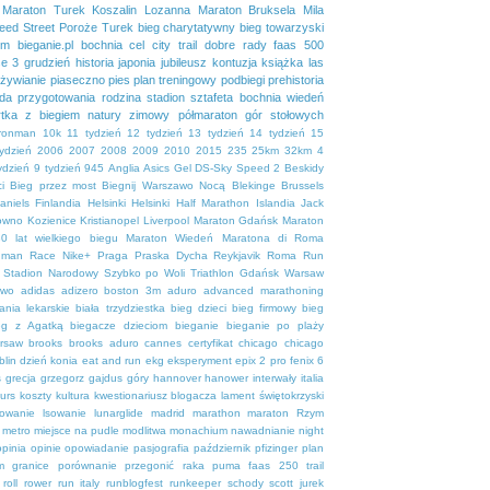
Maraton Turek
Koszalin
Lozanna
Maraton Bruksela
Mila
eed Street
Poroże
Turek
bieg charytatywny
bieg towarzyski
em
bieganie.pl
bochnia
cel
city trail
dobre rady
faas 500
se 3
grudzień
historia
japonia
jubileusz
kontuzja
książka
las
żywianie
piaseczno
pies
plan treningowy
podbiegi
prehistoria
da
przygotowania
rodzina
stadion
sztafeta bochnia
wiedeń
tka
z biegiem natury
zimowy półmaraton gór stołowych
ironman
10k
11 tydzień
12 tydzień
13 tydzień
14 tydzień
15
tydzień
2006
2007
2008
2009
2010
2015
235
25km
32km
4
ydzień
9 tydzień
945
Anglia
Asics Gel DS-Sky Speed 2
Beskidy
i
Bieg przez most
Biegnij Warszawo Nocą
Blekinge
Brussels
aniels
Finlandia
Helsinki
Helsinki Half Marathon
Islandia
Jack
owno
Kozienice
Kristianopel
Liverpool
Maraton Gdańsk
Maraton
0 lat wielkiego biegu
Maraton Wiedeń
Maratona di Roma
uman Race
Nike+
Praga
Praska Dycha
Reykjavik
Roma
Run
Stadion Narodowy
Szybko po Woli
Triathlon Gdańsk
Warsaw
ewo
adidas
adizero boston 3m
aduro
advanced marathoning
ania lekarskie
biała trzydziestka
bieg dzieci
bieg firmowy
bieg
eg z Agatką
biegacze dzieciom
bieganie
bieganie po plaży
rsaw
brooks
brooks aduro
cannes
certyfikat
chicago
chicago
blin
dzień konia
eat and run
ekg
eksperyment
epix 2 pro
fenix 6
s
grecja
grzegorz gajdus
góry
hannover
hanower
interwały
italia
urs
koszty
kultura
kwestionariusz blogacza
lament świętokrzyski
sowanie
lsowanie
lunarglide
madrid
marathon
maraton Rzym
metro
miejsce na pudle
modlitwa
monachium
nawadnianie
night
opinia
opinie
opowiadanie
pasjografia
październik
pfizinger
plan
m granice
porównanie
przegonić raka
puma faas 250 trail
roll
rower
run italy
runblogfest
runkeeper
schody
scott jurek