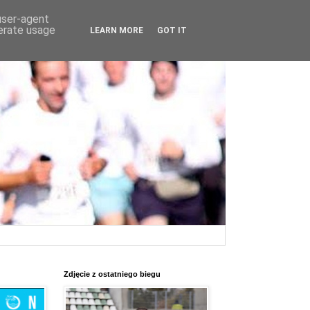
 user-agent
nerate usage
LEARN MORE
GOT IT
Zdjęcie z ostatniego biegu