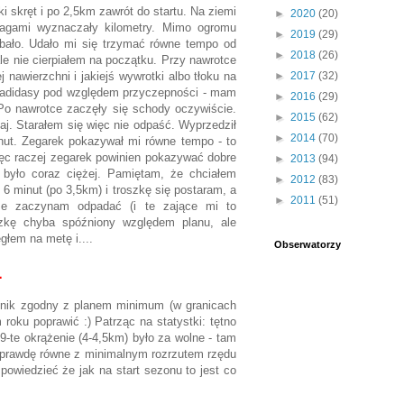
ki skręt i po 2,5km zawrót do startu. Na ziemi
►
2020
(20)
lagami wyznaczały kilometry. Mimo ogromu
►
2019
(29)
dobało. Udało mi się trzymać równe tempo od
►
2018
(26)
ale nie cierpiałem na początku. Przy nawrotce
 nawierzchni i jakiejś wywrotki albo tłoku na
►
2017
(32)
am adidasy pod względem przyczepności - mam
►
2016
(29)
 Po nawrotce zaczęły się schody oczywiście.
►
2015
(62)
aj. Starałem się więc nie odpaść. Wyprzedził
►
2014
(70)
nut. Zegarek pokazywał mi równe tempo - to
więc raczej zegarek powinien pokazywać dobre
►
2013
(94)
 było coraz ciężej. Pamiętam, że chciałem
►
2012
(83)
6 minut (po 3,5km) i troszkę się postaram, a
►
2011
(51)
że zaczynam odpadać (i te zające mi to
oszkę chyba spóźniony względem planu, ale
głem na metę i....
Obserwatorzy
1
wynik zgodny z planem minimum (w granicach
roku poprawić :) Patrząc na statystki: tętno
 9-te okrążenie (4-4,5km) było za wolne - tam
aprawdę równe z minimalnym rozrzutem rzędu
powiedzieć że jak na start sezonu to jest co