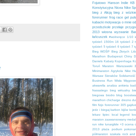
Fojutowo
Hanson
Indie
KB 
Konstytucyjna
Nicea
Nike Sp
bieg z Alicją
bieg z wózki
forerunner
frog race
gel pul
kabacki
motywacja
o mnie
od
przedszkole
przełaje
przygo
2013
wiosna
wyzwanie Bar
łańcuszek
#wolneręce
1/10 
tydzień
1500m
16 tydzień
2 
tydzień
5 tydzień
6 tydzień
7 t
Bieg WOŚP
Bieg Złotych Liśc
Marathon
Budapeszt
Chiny
D
Daniels
Kabaty
Kopenhaga
K
e
Toruń
Maraton Warszawski 3
Minimaraton Agrykola
Nike H
Warsaw
Sieraków
Solidarność
Business Run
Wisła
Węgorz
akwarella
analiza
ankieta
bad
frassatiego
bieg wirtualny
bi
biegowa
biodro
blog
boostwa
marathon
chicharge
drezno
du
film
fizjo
forerunner 305
gajdu
jedz i biegaj
karbon
kijów
konk
lekarz
lipiec
local legend
lo
maraton zaawansowany
medal
run
nike lunarglide +3
ocena
2013
plaża
podium
pokona
półmaraton szakala
rock and 