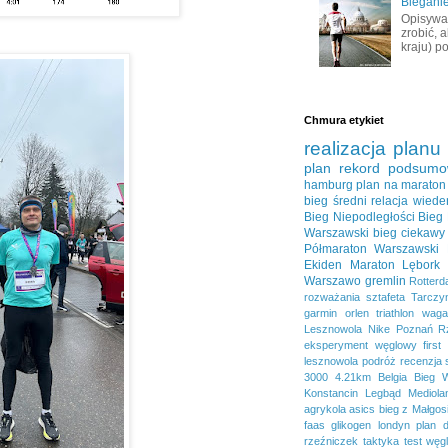
Bieganie
Opisywał
zrobić, 
kraju) po
Chmura etykiet
realizacja planu
plan
rekord
podsumo
hamburg
plan na maraton
bieg średni
relacja
wiede
Bieg Niepodległości
Bieg
Warszawski
bieg ciekawy
Półmaraton Warszawski
Ekiden
Maraton Lębork
Warszawo
gremlin
Rotter
rozważania
sztafeta
Tarczy
garmin
orlen
triathlon
waga
Lesznowola
Nike
Poznań
R
eksperyment węglowy
first
lesznowola
podróż
recenzja
3000
4.21km
Belgia
Bieg 
Konstancin
Legbąd
Mediola
agrykola
asics
bieg z Małgos
faas
glikogen
londyn
plan 
rzeźniczek
taktyka
test
węg