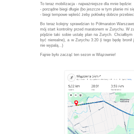
To teraz mobilizacja - najważniejsze dla mnie będzie:
- porządne biegi długie (bo jeszcze w tym planie mi si
- biegi tempowe wpleść żeby połówkę dobrze przebiec
Bo teraz kolejny sprawdzian to Półmaraton Warszawski 
mój start kontrolny przed maratonem w Zurychu. W z
pójdzie taki sobie ustalę plan na Zurych. Chciałby
być nierealne), a w Zurychu 3:20 (i tego będę bronił
nie wypalą...)
Fajnie było zacząć ten sezon w Wiązownie!