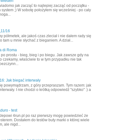
 Wiedeń
wiadomo jak zacząć to najlepiej zacząć od początku -
 system ;) W sobotę położyłem się wcześniej - po cały
noga...
,11/16
półmetek, ale jakoś czas zleciał i nie dałem rady się
 tam u mnie słychać z bieganiem. A dział...
a di Roma
ak po prostu - bieg, bieg i po biegu. Jak zawsze gdy na
o czekamy, właściwie to w tym przypadku nie tak
bezczynn...
6: Jak biegać interwały
ię powymądrzam, z góry przepraszam. Tym razem: jak
nterwały. I nie chodzi o krótką odpowiedź "szybko" :) a
duro - test
klepowi 4run.pl po raz pierwszy mogę powiedzieć że
esterem. Dostałem do testów buty marki o której wiele
, ale nigd...