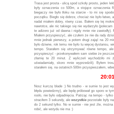
Trasa jest prosta - ulicą spod szkoły prosto, jeden lek
były oznaczenia co 500m, a stojące oznaczenia f
biegaczy nie było tłoku na starcie - to mi się spo
początku. Biegło się dobrze, chociaż nie było łatwo, 
nadal miałem dobry, równy czas. Bałem się tej mokrej
nawrotce, ale nic takiego się nie wydarzyło (polec
te adizero już od dawna i nigdy mnie nie zawiodły).
Miałem przyspieszyć, ale czułem że nie da rady dzisi
mnie jednak pierwszy, a potem drugi zająć na 20 mi
było dziwne, rok temu nie było tu więcej dystansu, 
tempo. Starałem się utrzymywać równe tempo, ale
przyspieszyć - przekonywałem sam siebie że jeszcze 
złamię te 20 minut. Z wyliczeń wychodziło mi 
uświadamiały, skoro mnie wyprzedzili). Byłem tr
starałem się, na ostatnich 500m przyspieszałem, wbie
20:0
Nosz kurczę blade :) No trudno - w sumie to jest 
błędu powiedzmy), ale będę próbował go sporo w tym 
rosło, nie było odpadnięcia. Patrząc na tempo - tylko
straciłem 3 sekundy, ale
wszystkie
pozostałe były n
do 2 sekund tylko. No w sumie - nie jest źle, można 
robić, ale wstydu nie ma :)