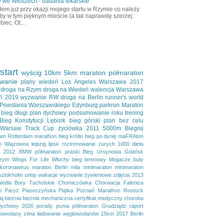
 we Włoszech - badania lekarskie
em już przy okazji mojego startu w Rzymie co należy
aby w tym pięknym mieście (a tak naprawdę szerzej:
biec. Ot...
start
wyścig
10km
5km
maraton
półmaraton
wanie
plany
wiedeń
Los Angeles
Warszawa 2017
droga na Rzym
droga na Wiedeń
walencja
Warszawa
ń 2019
wyzwanie RW
droga na Berlin
runner's world
 Powstania Warszawskiego
Edynburg
parkrun
Maraton
bieg długi
plan dychowy
podsumowanie roku
trening
Bieg Konstytucji
Lębork
bieg górski
plan bez celu
Warsaw Track Cup
życiówka
2011
5000m
Biegnij
dam
Rotterdam marathon
bieg krótki
bieg po dynię
maFRAton
n
Wiązowna
leipzig
lipsk
roztrenowanie
zurych
1000
dieta
2012
BMW półmaraton praski
Bieg Ursynowa
Gdańsk
zym
Wings For Life
Włochy
bieg terenowy
blogacze
buty
koronawirus
maraton Berlin
mila
minimaraton
minimaraton
sztokholm
urlop
wakacje
wyzwanie żywieniowe
zdjęcia
2013
Wedla
Bory Tucholskie
Chomiczówka
Chorwacja
Falenica
n
Paryż
Piaseczyńska Piątka
Poznań Marathon
Rostock
ią
bieżnia
bieżnia mechaniczna
certyfikat medyczny
choroba
dychowy 2026
porady
puma
półmaraton Grudziądz
raport
lowodany
zima
ładowanie węglowodanów
15km
2017
Berlin