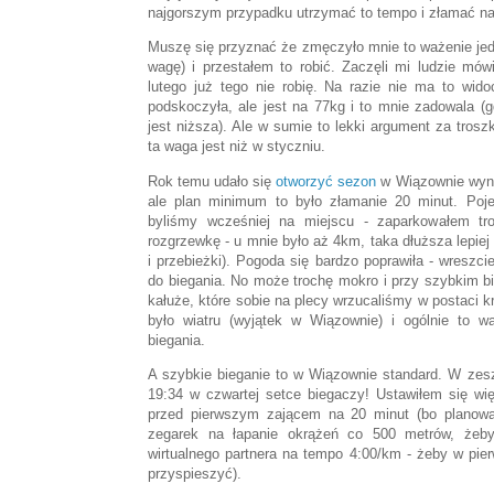
najgorszym przypadku utrzymać to tempo i złamać na
Muszę się przyznać że zmęczyło mnie to ważenie jedz
wagę) i przestałem to robić. Zaczęli mi ludzie mó
lutego już tego nie robię. Na razie nie ma to wi
podskoczyła, ale jest na 77kg i to mnie zadowala (gd
jest niższa). Ale w sumie to lekki argument za tro
ta waga jest niż w styczniu.
Rok temu udało się
otworzyć sezon
w Wiązownie wynik
ale plan minimum to było złamanie 20 minut. Poj
byliśmy wcześniej na miejscu - zaparkowałem troc
rozgrzewkę - u mnie było aż 4km, taka dłuższa lepiej
i przebieżki). Pogoda się bardzo poprawiła - wreszc
do biegania. No może trochę mokro i przy szybkim bie
kałuże, które sobie na plecy wrzucaliśmy w postaci kr
było wiatru (wyjątek w Wiązownie) i ogólnie to 
biegania.
A szybkie bieganie to w Wiązownie standard. W zes
19:34 w czwartej setce biegaczy! Ustawiłem się wi
przed pierwszym zającem na 20 minut (bo planowa
zegarek na łapanie okrążeń co 500 metrów, żeby
wirtualnego partnera na tempo 4:00/km - żeby w pier
przyspieszyć).