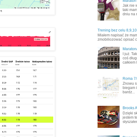
Maraton
Jak nie 
taki mam
dniu na 
Trening bez celu 8,9,10
Miałem napisać że mamy 
zmobiliozować opisać co
Maraton
I już. T
coś dług
całkiem 
Roma 7/1
Znowu s
biegam i
bardz...
Brooks A
Dzięki s
jestem t
słyszałem