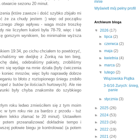
mnie
 otwarcie sezonu 20 minut.
Wyświetl mój pełny profil
enia (które zawsze i dość szybko zbijało mi
wić że za chudy jestem :) więc od początku
Archiwum bloga
docznego złego wpływu - waga może troszkę
y nie liczyłem kalorii była 78-79, więc i tak
▼
2026
(17)
szkę gorszym wynikiem, bo minimalnie wyższa
►
lipca
(2)
►
czerwca
(2)
iem 19:34, po cichu chciałem to powtórzyć,
►
maja
(2)
echaliśmy we dwójkę z Żonką na ten bieg,
►
kwietnia
(4)
hę dalej, odebraliśmy pakiety, zrobiliśmy
►
marca
(2)
 mi się wydaje na mnie działa (były ćwiczenia
▼
lutego
(2)
ie koniec mrozów, więc było naprawdę dobrze
Wiązowska Piątka
ganiu to błoto z roztopionego śniegu zrobiło
opel z butów (w ilościach hurtowych). Ale nie
3-6/16 Zurych: śnieg
warunki były chyba znakomite do szybkiego
panie
►
stycznia
(3)
złym roku ledwo zmieściłem się z tym moim
►
2025
(26)
ęc w tym roku nie za bardzo z przodu - tuż
►
2024
(53)
łem lekko złamać te 20 minut). Ustawiłem
 potem przeanalizować dokładnie tempo i
►
2023
(34)
wszej połowie biegu je kontrolować (a potem
►
2022
(19)
►
2021
(24)