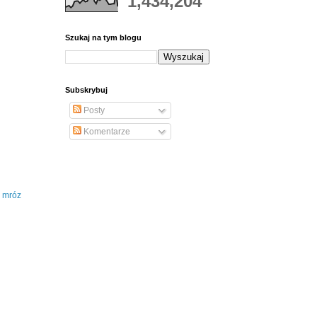
1,434,204
Szukaj na tym blogu
Subskrybuj
Posty
Komentarze
, mróz