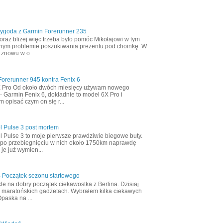
zygoda z Garmin Forerunner 235
oraz bliżej więc trzeba było pomóc Mikołajowi w tym
nym problemie poszukiwania prezentu pod choinkę. W
 znowu w o...
orerunner 945 kontra Fenix 6
X Pro Od około dwóch miesięcy używam nowego
- Garmin Fenix 6, dokładnie to model 6X Pro i
m opisać czym on się r...
l Pulse 3 post mortem
l Pulse 3 to moje pierwsze prawdziwie biegowe buty.
 po przebiegnięciu w nich około 1750km naprawdę
 je już wymien...
4 Początek sezonu startowego
le na dobry początek ciekawostka z Berlina. Dzisiaj
 maratońskich gadżetach. Wybrałem kilka ciekawych
Opaska na ...