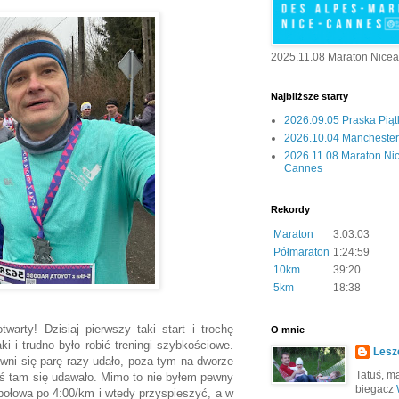
2025.11.08 Maraton Nice
Najbliższe starty
2026.09.05 Praska Pią
2026.10.04 Manchester 
2026.11.08 Maraton Ni
Cannes
Rekordy
Maraton
3:03:03
Półmaraton
1:24:59
10km
39:20
5km
18:38
arty! Dzisiaj pierwszy taki start i trochę
O mnie
i i trudno było robić treningi szybkościowe.
Lesz
łowni się parę razy udało, poza tym na dworze
Tatuś, mą
akoś tam się udawało. Mimo to nie byłem pewny
biegacz
a połowa po 4:00/km i wtedy przyspieszyć, a w