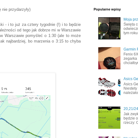
ę nie przydarzyły)
Popularne wpisy
Moja pr
- i to już za cztery tygodnie (!) i to będzie
Święta c
odwiecz
ależności od tego jak dobrze mi w Warszawie
tym roku
m w Warszawie pomyśleć o 1:30 (ale to może
 jak najbardziej, bo marzenia o 3:15 to chyba
Garmin F
Fenix 6
zegarka 
chciałby
Asics Ge
Asics Ge
Niestety
należało
20,21/2
Jak zwyk
będzie o
rzeczy: 