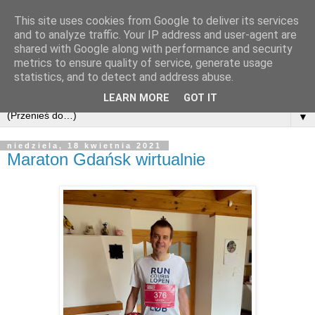
This site uses cookies from Google to deliver its services
and to analyze traffic. Your IP address and user-agent are
shared with Google along with performance and security
metrics to ensure quality of service, generate usage
statistics, and to detect and address abuse.
LEARN MORE
GOT IT
▼
niedziela, 18 kwietnia 2021
Maraton Gdańsk wirtualnie