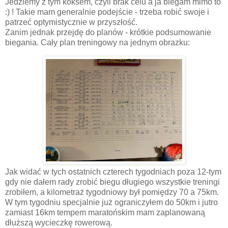
Jedziemy z tym koksem, czyli brak celu a ja biegam mimo to
:) ! Takie mam generalnie podejście - trzeba robić swoje i
patrzeć optymistycznie w przyszłość.
Zanim jednak przejdę do planów - krótkie podsumowanie
biegania. Cały plan treningowy na jednym obrazku:
Jak widać w tych ostatnich czterech tygodniach poza 12-tym
gdy nie dałem rady zrobić biegu długiego wszystkie treningi
zrobiłem, a kilometraż tygodniowy był pomiędzy 70 a 75km.
W tym tygodniu specjalnie już ograniczyłem do 50km i jutro
zamiast 16km tempem maratońskim mam zaplanowaną
dłuższą wycieczkę rowerową.