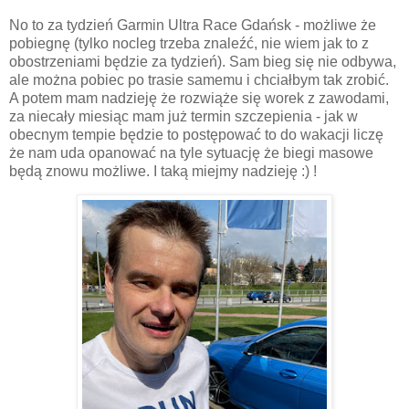
No to za tydzień Garmin Ultra Race Gdańsk - możliwe że
pobiegnę (tylko nocleg trzeba znaleźć, nie wiem jak to z
obostrzeniami będzie za tydzień). Sam bieg się nie odbywa,
ale można pobiec po trasie samemu i chciałbym tak zrobić.
A potem mam nadzieję że rozwiąże się worek z zawodami,
za niecały miesiąc mam już termin szczepienia - jak w
obecnym tempie będzie to postępować to do wakacji liczę
że nam uda opanować na tyle sytuację że biegi masowe
będą znowu możliwe. I taką miejmy nadzieję :) !