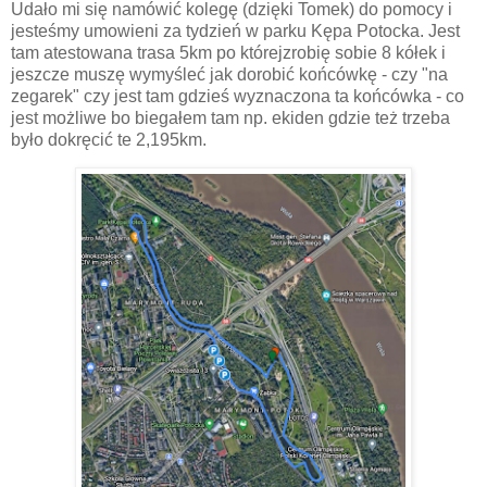
Udało mi się namówić kolegę (dzięki Tomek) do pomocy i
jesteśmy umowieni za tydzień w parku Kępa Potocka. Jest
tam atestowana trasa 5km po którejzrobię sobie 8 kółek i
jeszcze muszę wymyśleć jak dorobić końcówkę - czy "na
zegarek" czy jest tam gdzieś wyznaczona ta końcówka - co
jest możliwe bo biegałem tam np. ekiden gdzie też trzeba
było dokręcić te 2,195km.