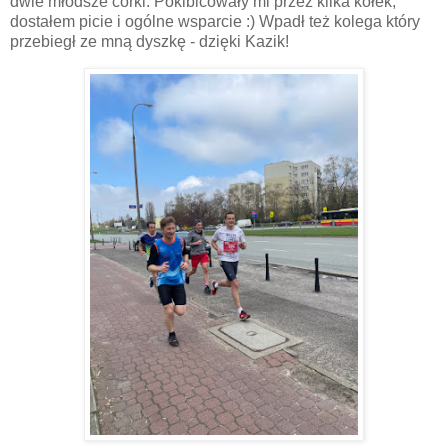
dwie młodsze córki. Pokibicowały mi przez kilka kółek,
dostałem picie i ogólne wsparcie :) Wpadł też kolega który
przebiegł ze mną dyszkę - dzięki Kazik!