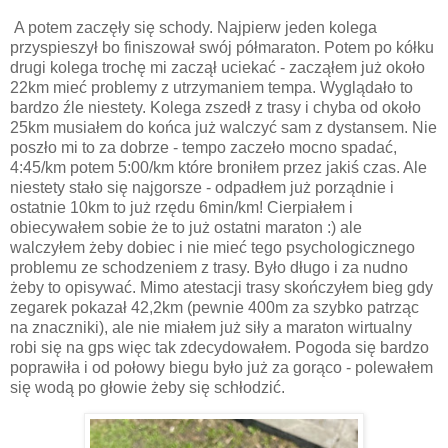
A potem zaczęły się schody. Najpierw jeden kolega
przyspieszył bo finiszował swój półmaraton. Potem po kółku
drugi kolega trochę mi zaczął uciekać - zacząłem już około
22km mieć problemy z utrzymaniem tempa. Wyglądało to
bardzo źle niestety. Kolega zszedł z trasy i chyba od około
25km musiałem do końca już walczyć sam z dystansem. Nie
poszło mi to za dobrze - tempo zaczeło mocno spadać,
4:45/km potem 5:00/km które broniłem przez jakiś czas. Ale
niestety stało się najgorsze - odpadłem już porządnie i
ostatnie 10km to już rzędu 6min/km! Cierpiałem i
obiecywałem sobie że to już ostatni maraton :) ale
walczyłem żeby dobiec i nie mieć tego psychologicznego
problemu ze schodzeniem z trasy. Było długo i za nudno
żeby to opisywać. Mimo atestacji trasy skończyłem bieg gdy
zegarek pokazał 42,2km (pewnie 400m za szybko patrząc
na znaczniki), ale nie miałem już siły a maraton wirtualny
robi się na gps więc tak zdecydowałem. Pogoda się bardzo
poprawiła i od połowy biegu było już za gorąco - polewałem
się wodą po głowie żeby się schłodzić.