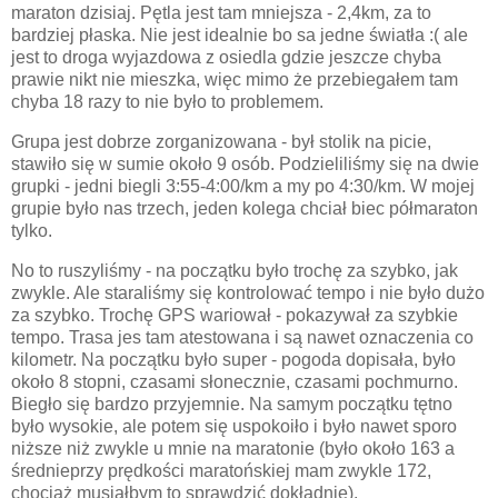
maraton dzisiaj. Pętla jest tam mniejsza - 2,4km, za to
bardziej płaska. Nie jest idealnie bo sa jedne światła :( ale
jest to droga wyjazdowa z osiedla gdzie jeszcze chyba
prawie nikt nie mieszka, więc mimo że przebiegałem tam
chyba 18 razy to nie było to problemem.
Grupa jest dobrze zorganizowana - był stolik na picie,
stawiło się w sumie około 9 osób. Podzieliliśmy się na dwie
grupki - jedni biegli 3:55-4:00/km a my po 4:30/km. W mojej
grupie było nas trzech, jeden kolega chciał biec półmaraton
tylko.
No to ruszyliśmy - na początku było trochę za szybko, jak
zwykle. Ale staraliśmy się kontrolować tempo i nie było dużo
za szybko. Trochę GPS wariował - pokazywał za szybkie
tempo. Trasa jes tam atestowana i są nawet oznaczenia co
kilometr. Na początku było super - pogoda dopisała, było
około 8 stopni, czasami słonecznie, czasami pochmurno.
Biegło się bardzo przyjemnie. Na samym początku tętno
było wysokie, ale potem się uspokoiło i było nawet sporo
niższe niż zwykle u mnie na maratonie (było około 163 a
średnieprzy prędkości maratońskiej mam zwykle 172,
chociaż musiałbym to sprawdzić dokładnie).