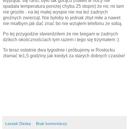
wyplątać się rano, było tak gorąco (nawet w nocy nie
spadała temperatura poniżej chyba 25 stopni) że nic mi tam
nie groziło - na tej małej wyspie nie ma też żadnych
groźnych zwierząt. Nie byłoby to jednak zbyt miłe a nawet
nie miałbym jak dać znać bo nie wziąłem telefonu ze sobą.
Po tej przygodzie stwierdziłem że nie biegam w żadnych
dzikich okolicznościach tym razem i tego się trzymałem :)
To teraz ostatnie dwa tygodnie i próbujemy w Rostocku
złamać te1,5 godziny jak kiedyś za starych dobrych czasów!
Leszek Deska
Brak komentarzy: