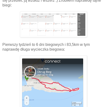
się przebiec ją wzdłuż i wszerz :) Zrobiłem naprawdę fajne
biegi:
Pierwszy tydzień to 6 dni biegowych i 83,5km w tym
naprawdę długa wycieczka biegowa: