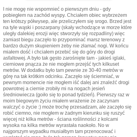
I nie mogę nie wspomnieć o pierwszym dniu - gdy
pobiegłem na zachód wyspy. Chciałem obiec wybrzeżem
ten krótszy półwysep, ale przeliczyłem się srogo. Brzed jest
na tyle wąski i poszarpany (skały wchodzące w morze które
uległy dalekiej erozji więc stworzyły się rozpadliny) więc
zamiast biegu zaczęło to przypominać marsz terenowy z
bardzo dużym skupieniem żeby nie złamać nogi. W końcu
miałem dość i chciałem przebić się do góry do drogi
asfaltowej. A było tak gęsto zarośnięte tam - jakieś iglaki,
cierniowe pnącza że nie mogłem przejść tych kilkuset
metrów. W dodatku było tam pewnie ze 30-40 metrów w
górę na tak krótkim odcinku. Zaczęło się ściemniać, w
pewnym momencie nie mogłem iść dalej ani znaleźć drogi
powrotnej a ciernie zrobiły mi na nogach jesień
średniowiecza (goiło się to ponad tydzień). Pierwszy raz w
moim biegowym życiu miałem wrażenie że zaczynam
walczyć o życie :) może trochę przesadzam, ale zaczęło się
robić ciemno, nie mogłem w żadnym kierunku się ruszyć
więcej niż kilka metrów - ściana roślinności z kolcami
wysoka na kilka metrów wyrastała naokoło. No w
najgorszym wypadku musiałbym tam przenocować i