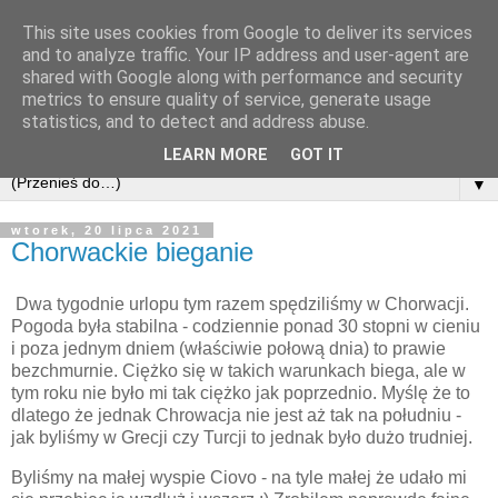
This site uses cookies from Google to deliver its services
and to analyze traffic. Your IP address and user-agent are
shared with Google along with performance and security
metrics to ensure quality of service, generate usage
statistics, and to detect and address abuse.
LEARN MORE
GOT IT
▼
wtorek, 20 lipca 2021
Chorwackie bieganie
Dwa tygodnie urlopu tym razem spędziliśmy w Chorwacji.
Pogoda była stabilna - codziennie ponad 30 stopni w cieniu
i poza jednym dniem (właściwie połową dnia) to prawie
bezchmurnie. Ciężko się w takich warunkach biega, ale w
tym roku nie było mi tak ciężko jak poprzednio. Myślę że to
dlatego że jednak Chrowacja nie jest aż tak na południu -
jak byliśmy w Grecji czy Turcji to jednak było dużo trudniej.
Byliśmy na małej wyspie Ciovo - na tyle małej że udało mi