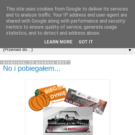
This site uses cookies from Google to deliver its services
and to analyze traffic. Your IP address and user-agent are
shared with Google along with performance and security
metrics to ensure quality of service, generate usage
statistics, and to detect and address abuse.
LEARN MORE
GOT IT
▼
niedziela, 10 grudnia 2017
No i pobiegałem...