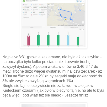
Najpierw 3:31 (pewnie zakłamane, nie była aż tak szybko -
na początku było kółko po stadionie i pewnie trochę
zawyżył dystans). A potem właściwie równo 3:46-3:47 do
mety. Trochę dużo więcej dystansu mi naliczył zegarek - aż
100m na 5km to daje 2% (niby zegarki mają dokładność do
3% ale zwykle zawyżają w granicach 1%).
Biegło się fajnie, oczywiście nie za łatwo - wiało jak w
Kieleckiem czasami (jak było w plecy to fajnie, no ale to była
pętla więc i pod wiatr też się biegło). Jeszcze finisz