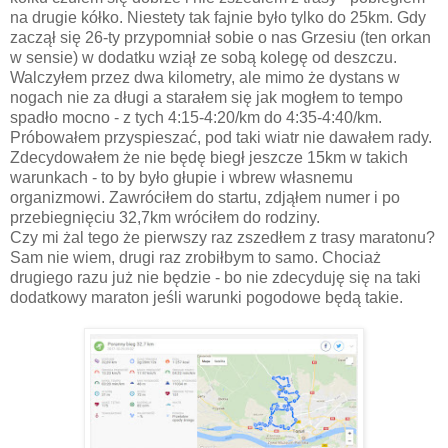
na drugie kółko. Niestety tak fajnie było tylko do 25km. Gdy
zaczął się 26-ty przypomniał sobie o nas Grzesiu (ten orkan
w sensie) w dodatku wziął ze sobą kolegę od deszczu.
Walczyłem przez dwa kilometry, ale mimo że dystans w
nogach nie za długi a starałem się jak mogłem to tempo
spadło mocno - z tych 4:15-4:20/km do 4:35-4:40/km.
Próbowałem przyspieszać, pod taki wiatr nie dawałem rady.
Zdecydowałem że nie będę biegł jeszcze 15km w takich
warunkach - to by było głupie i wbrew własnemu
organizmowi. Zawróciłem do startu, zdjąłem numer i po
przebiegnięciu 32,7km wróciłem do rodziny.
Czy mi żal tego że pierwszy raz zszedłem z trasy maratonu?
Sam nie wiem, drugi raz zrobiłbym to samo. Chociaż
drugiego razu już nie będzie - bo nie zdecyduję się na taki
dodatkowy maraton jeśli warunki pogodowe będą takie.