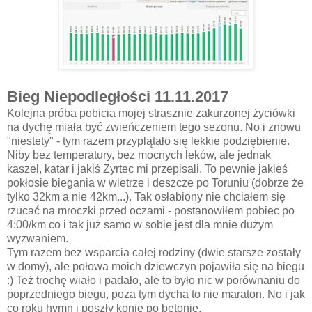
Bieg Niepodległości 11.11.2017
Kolejna próba pobicia mojej strasznie zakurzonej życiówki
na dychę miała być zwieńczeniem tego sezonu. No i znowu
"niestety" - tym razem przyplątało się lekkie podziębienie.
Niby bez temperatury, bez mocnych leków, ale jednak
kaszel, katar i jakiś Zyrtec mi przepisali. To pewnie jakieś
pokłosie biegania w wietrze i deszcze po Toruniu (dobrze że
tylko 32km a nie 42km...). Tak osłabiony nie chciałem się
rzucać na mroczki przed oczami - postanowiłem pobiec po
4:00/km co i tak już samo w sobie jest dla mnie dużym
wyzwaniem.
Tym razem bez wsparcia całej rodziny (dwie starsze zostały
w domy), ale połowa moich dziewczyn pojawiła się na biegu
:) Też trochę wiało i padało, ale to było nic w porównaniu do
poprzedniego biegu, poza tym dycha to nie maraton. No i jak
co roku hymn i poszły konie po betonie.