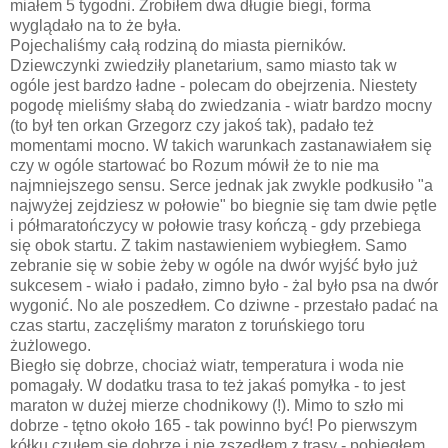
miałem 5 tygodni. Zrobiłem dwa długie biegi, forma
wyglądało na to że była.
Pojechaliśmy całą rodziną do miasta pierników.
Dziewczynki zwiedziły planetarium, samo miasto tak w
ogóle jest bardzo ładne - polecam do obejrzenia. Niestety
pogodę mieliśmy słabą do zwiedzania - wiatr bardzo mocny
(to był ten orkan Grzegorz czy jakoś tak), padało też
momentami mocno. W takich warunkach zastanawiałem się
czy w ogóle startować bo Rozum mówił że to nie ma
najmniejszego sensu. Serce jednak jak zwykle podkusiło "a
najwyżej zejdziesz w połowie" bo biegnie się tam dwie pętle
i półmaratończycy w połowie trasy kończą - gdy przebiega
się obok startu. Z takim nastawieniem wybiegłem. Samo
zebranie się w sobie żeby w ogóle na dwór wyjść było już
sukcesem - wiało i padało, zimno było - żal było psa na dwór
wygonić. No ale poszedłem. Co dziwne - przestało padać na
czas startu, zaczęliśmy maraton z toruńskiego toru
żużlowego.
Biegło się dobrze, chociaż wiatr, temperatura i woda nie
pomagały. W dodatku trasa to też jakaś pomyłka - to jest
maraton w dużej mierze chodnikowy (!). Mimo to szło mi
dobrze - tętno około 165 - tak powinno być! Po pierwszym
kółku czułem się dobrze i nie zszedłem z trasy - pobiegłem