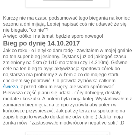
Kurczę nie ma czasu podsumować tego biegania na koniec
sezonu a dni mijają. Lepiej napisać coś nic udawać że się
nie biegało, "co nie"?
A więc krótko i na temat, będzie sporo nowego!
Bieg po dynię 14.10.2017
Jak co roku - o ile tylko dam radę - zawitałem w mojej gminie
na ten super bieg jesienny. Dystans już od jakiegoś czasu
zmieniony na 5km (z 1/10 maratonu czyli 4.210m). Główne
cele na ten bieg to były: aktywizacja sportowa córek bo
najstarsza ma problemy z w-f'em a co do mojego startu -
chciałem się poprawić. Co prawda życiówka całkiem
świeża
, z przed kilku miesięcy, ale warto spróbować.
Pierwsza część planu się udała - córy dobiegły, dostały
medale i koszulki. A potem była moja kolej. Wystartowałem z
zamiarem biegnięcia na tempo życiówki aby potem w
końcówce przyspieszyć. Jak patrzę teraz na spokojnie na
zapis biegu to wyszło dokładnie odwrotnie :) Jak to moja
żonka mówi "zastosowałem odwrócony negative split" :D