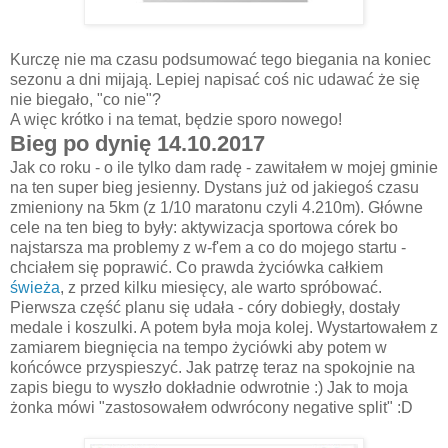
Kurczę nie ma czasu podsumować tego biegania na koniec
sezonu a dni mijają. Lepiej napisać coś nic udawać że się
nie biegało, "co nie"?
A więc krótko i na temat, będzie sporo nowego!
Bieg po dynię 14.10.2017
Jak co roku - o ile tylko dam radę - zawitałem w mojej gminie
na ten super bieg jesienny. Dystans już od jakiegoś czasu
zmieniony na 5km (z 1/10 maratonu czyli 4.210m). Główne
cele na ten bieg to były: aktywizacja sportowa córek bo
najstarsza ma problemy z w-f'em a co do mojego startu -
chciałem się poprawić. Co prawda życiówka całkiem
świeża
, z przed kilku miesięcy, ale warto spróbować.
Pierwsza część planu się udała - córy dobiegły, dostały
medale i koszulki. A potem była moja kolej. Wystartowałem z
zamiarem biegnięcia na tempo życiówki aby potem w
końcówce przyspieszyć. Jak patrzę teraz na spokojnie na
zapis biegu to wyszło dokładnie odwrotnie :) Jak to moja
żonka mówi "zastosowałem odwrócony negative split" :D