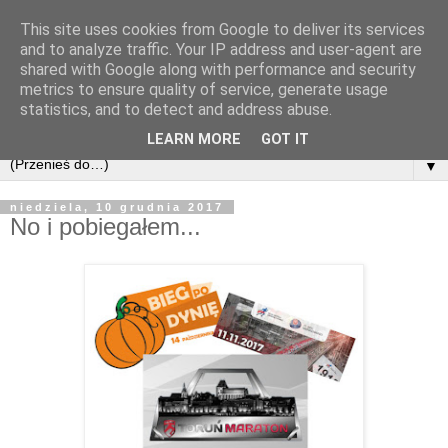
This site uses cookies from Google to deliver its services
and to analyze traffic. Your IP address and user-agent are
shared with Google along with performance and security
metrics to ensure quality of service, generate usage
statistics, and to detect and address abuse.
LEARN MORE
GOT IT
▼
niedziela, 10 grudnia 2017
No i pobiegałem...