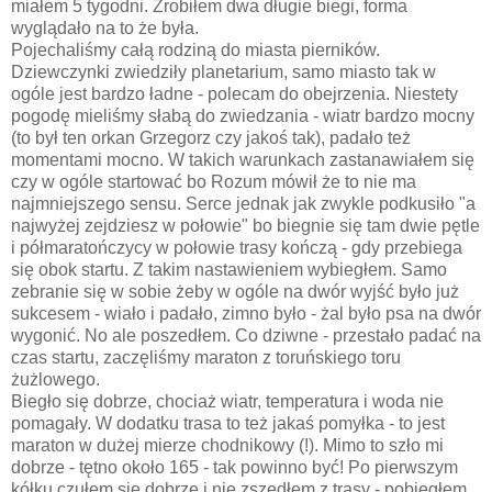
miałem 5 tygodni. Zrobiłem dwa długie biegi, forma
wyglądało na to że była.
Pojechaliśmy całą rodziną do miasta pierników.
Dziewczynki zwiedziły planetarium, samo miasto tak w
ogóle jest bardzo ładne - polecam do obejrzenia. Niestety
pogodę mieliśmy słabą do zwiedzania - wiatr bardzo mocny
(to był ten orkan Grzegorz czy jakoś tak), padało też
momentami mocno. W takich warunkach zastanawiałem się
czy w ogóle startować bo Rozum mówił że to nie ma
najmniejszego sensu. Serce jednak jak zwykle podkusiło "a
najwyżej zejdziesz w połowie" bo biegnie się tam dwie pętle
i półmaratończycy w połowie trasy kończą - gdy przebiega
się obok startu. Z takim nastawieniem wybiegłem. Samo
zebranie się w sobie żeby w ogóle na dwór wyjść było już
sukcesem - wiało i padało, zimno było - żal było psa na dwór
wygonić. No ale poszedłem. Co dziwne - przestało padać na
czas startu, zaczęliśmy maraton z toruńskiego toru
żużlowego.
Biegło się dobrze, chociaż wiatr, temperatura i woda nie
pomagały. W dodatku trasa to też jakaś pomyłka - to jest
maraton w dużej mierze chodnikowy (!). Mimo to szło mi
dobrze - tętno około 165 - tak powinno być! Po pierwszym
kółku czułem się dobrze i nie zszedłem z trasy - pobiegłem