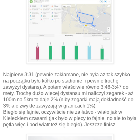
Najpierw 3:31 (pewnie zakłamane, nie była aż tak szybko -
na początku było kółko po stadionie i pewnie trochę
zawyżył dystans). A potem właściwie równo 3:46-3:47 do
mety. Trochę dużo więcej dystansu mi naliczył zegarek - aż
100m na 5km to daje 2% (niby zegarki mają dokładność do
3% ale zwykle zawyżają w granicach 1%).
Biegło się fajnie, oczywiście nie za łatwo - wiało jak w
Kieleckiem czasami (jak było w plecy to fajnie, no ale to była
pętla więc i pod wiatr też się biegło). Jeszcze finisz