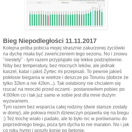
Bieg Niepodległości 11.11.2017
Kolejna próba pobicia mojej strasznie zakurzonej życiówki
na dychę miała być zwieńczeniem tego sezonu. No i znowu
"niestety" - tym razem przyplątało się lekkie podziębienie.
Niby bez temperatury, bez mocnych leków, ale jednak
kaszel, katar i jakiś Zyrtec mi przepisali. To pewnie jakieś
pokłosie biegania w wietrze i deszcze po Toruniu (dobrze że
tylko 32km a nie 42km...). Tak osłabiony nie chciałem się
rzucać na mroczki przed oczami - postanowiłem pobiec po
4:00/km co i tak już samo w sobie jest dla mnie dużym
wyzwaniem.
Tym razem bez wsparcia całej rodziny (dwie starsze zostały
w domy), ale połowa moich dziewczyn pojawiła się na biegu
:) Też trochę wiało i padało, ale to było nic w porównaniu do
poprzedniego biegu, poza tym dycha to nie maraton. No i jak
co roku hymn i poszły konie po betonie.