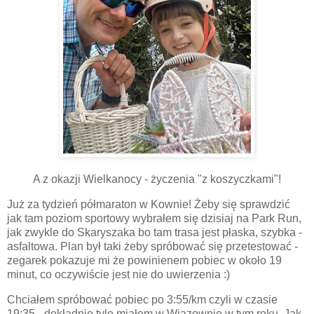
A z okazji Wielkanocy - życzenia "z koszyczkami"!
Już za tydzień półmaraton w Kownie! Żeby się sprawdzić
jak tam poziom sportowy wybrałem się dzisiaj na Park Run,
jak zwykle do Skaryszaka bo tam trasa jest płaska, szybka -
asfaltowa. Plan był taki żeby spróbować się przetestować -
zegarek pokazuje mi że powinienem pobiec w około 19
minut, co oczywiście jest nie do uwierzenia :)
Chciałem spróbować pobiec po 3:55/km czyli w czasie
19:35 - dokładnie tyle miałem w Wiązownie w tym roku. Jak