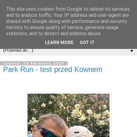
This site uses cookies from Google to deliver its services
and to analyze traffic. Your IP address and user-agent are
shared with Google along with performance and security
metrics to ensure quality of service, generate usage
statistics, and to detect and address abuse.
LEARN MORE
GOT IT
▼
sobota, 19 kwietnia 2025
Park Run - test przed Kownem