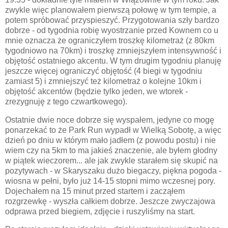
zwykle więc planowałem pierwszą połowę w tym tempie, a
potem spróbować przyspieszyć. Przygotowania szły bardzo
dobrze - od tygodnia robię wyostrzanie przed Kownem co u
mnie oznacza że ograniczyłem troszkę kilometraż (z 80km
tygodniowo na 70km) i troszkę zmniejszyłem intensywność i
objętość ostatniego akcentu. W tym drugim tygodniu planuję
jeszcze więcej ograniczyć objętość (4 biegi w tygodniu
zamiast 5) i zmniejszyć też kilometraż o kolejne 10km i
objętość akcentów (będzie tylko jeden, we wtorek -
zrezygnuję z tego czwartkowego).
Ostatnie dwie noce dobrze się wyspałem, jedyne co mogę
ponarzekać to że Park Run wypadł w Wielką Sobotę, a więc
dzień po dniu w którym mało jadłem (z powodu postu) i nie
wiem czy na 5km to ma jakieś znaczenie, ale byłem głodny
w piątek wieczorem... ale jak zwykle starałem się skupić na
pozytywach - w Skaryszaku dużo biegaczy, piękna pogoda -
wiosna w pełni, było już 14-15 stopni mimo wczesnej pory.
Dojechałem na 15 minut przed startem i zacząłem
rozgrzewkę - wyszła całkiem dobrze. Jeszcze zwyczajowa
odprawa przed biegiem, zdjęcie i ruszyliśmy na start.