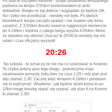
Po starcie ruszyłem idealnie - dzięki ustawieniu wirtualnego
partnera na tempo 3:55/km kontrolowałem je dość
dokładnie. Biegło mi się dobrze i wyglądało że będzie OK.
No i żeby nie przedłużać - niestety nie było. Po dwóch
kilometrach tempo zaczęło spadać i nie miałem siły temu
zaradzić. Z 3:55/km doszło nawet w najgorszym momencie
do 4:19/km i średnia z całego biegu wyszła 4:05/km. Mimo
że starałem się obronić chociaż te 20:00 to niestety się nie
udało i czas oficjalny wyszedł
20:26
No szkoda - to oznacza że nie ma co szarżować w Kownie.
To chyba jedyny plus tego biegu - powstrzyma moje
zwariowane pomysły żeby biec na czas 1:29 i mój plan jest
aby złamać 1:30. Zacznę więc tempem 4:16/km i postaram
się to wytrzymać. Wiadomo - jak będzie dzień konia to po
10km mogę troszkę starać się urywać, ale plan A na Kowno
to złamać 1:30!