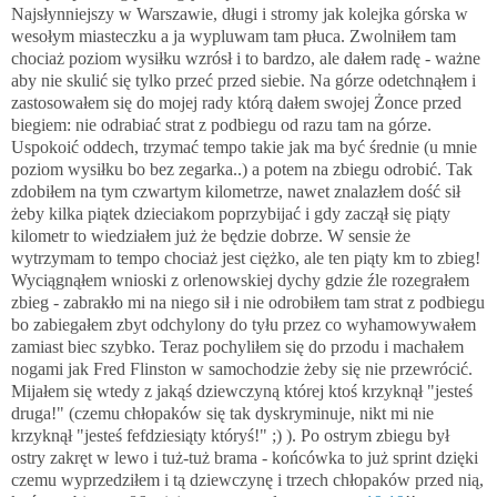
Najsłynniejszy w Warszawie, długi i stromy jak kolejka górska w
wesołym miasteczku a ja wypluwam tam płuca. Zwolniłem tam
chociaż poziom wysiłku wzrósł i to bardzo, ale dałem radę - ważne
aby nie skulić się tylko przeć przed siebie. Na górze odetchnąłem i
zastosowałem się do mojej rady którą dałem swojej Żonce przed
biegiem: nie odrabiać strat z podbiegu od razu tam na górze.
Uspokoić oddech, trzymać tempo takie jak ma być średnie (u mnie
poziom wysiłku bo bez zegarka..) a potem na zbiegu odrobić. Tak
zdobiłem na tym czwartym kilometrze, nawet znalazłem dość sił
żeby kilka piątek dzieciakom poprzybijać i gdy zaczął się piąty
kilometr to wiedziałem już że będzie dobrze. W sensie że
wytrzymam to tempo chociaż jest ciężko, ale ten piąty km to zbieg!
Wyciągnąłem wnioski z orlenowskiej dychy gdzie źle rozegrałem
zbieg - zabrakło mi na niego sił i nie odrobiłem tam strat z podbiegu
bo zabiegałem zbyt odchylony do tyłu przez co wyhamowywałem
zamiast biec szybko. Teraz pochyliłem się do przodu i machałem
nogami jak Fred Flinston w samochodzie żeby się nie przewrócić.
Mijałem się wtedy z jakąś dziewczyną której ktoś krzyknął "jesteś
druga!" (czemu chłopaków się tak dyskryminuje, nikt mi nie
krzyknął "jesteś fefdziesiąty któryś!" ;) ). Po ostrym zbiegu był
ostry zakręt w lewo i tuż-tuż brama - końcówka to już sprint dzięki
czemu wyprzedziłem i tą dziewczynę i trzech chłopaków przed nią,