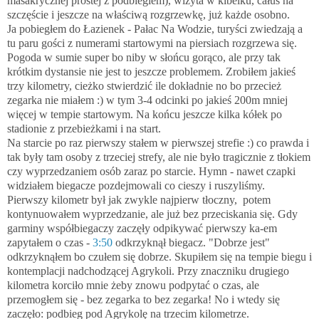
masakrycznej prostej z podbiegiem), wizyta w kibelku, całus na
szczęście i jeszcze na właściwą rozgrzewkę, już każde osobno.
Ja pobiegłem do Łazienek - Pałac Na Wodzie, turyści zwiedzają a
tu paru gości z numerami startowymi na piersiach rozgrzewa się.
Pogoda w sumie super bo niby w słońcu gorąco, ale przy tak
krótkim dystansie nie jest to jeszcze problemem. Zrobiłem jakieś
trzy kilometry, cieżko stwierdzić ile dokładnie no bo przecież
zegarka nie miałem :) w tym 3-4 odcinki po jakieś 200m mniej
więcej w tempie startowym. Na końcu jeszcze kilka kółek po
stadionie z przebieżkami i na start.
Na starcie po raz pierwszy stałem w pierwszej strefie :) co prawda i
tak były tam osoby z trzeciej strefy, ale nie było tragicznie z tłokiem
czy wyprzedzaniem osób zaraz po starcie. Hymn - nawet czapki
widziałem biegacze pozdejmowali co cieszy i ruszyliśmy.
Pierwszy kilometr był jak zwykle najpierw tłoczny, potem
kontynuowałem wyprzedzanie, ale już bez przeciskania się. Gdy
garminy współbiegaczy zaczęły odpikywać pierwszy ka-em
zapytałem o czas -
3:50
odkrzyknął biegacz. "Dobrze jest"
odkrzyknąłem bo czułem się dobrze. Skupiłem się na tempie biegu i
kontemplacji nadchodzącej Agrykoli. Przy znaczniku drugiego
kilometra korciło mnie żeby znowu podpytać o czas, ale
przemogłem się - bez zegarka to bez zegarka! No i wtedy się
zaczęło: podbieg pod Agrykolę na trzecim kilometrze.