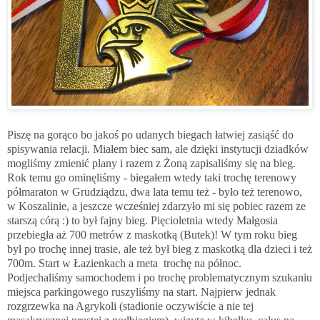
Piszę na gorąco bo jakoś po udanych biegach łatwiej zasiąść do
spisywania relacji. Miałem biec sam, ale dzięki instytucji dziadków
mogliśmy zmienić plany i razem z Żoną zapisaliśmy się na bieg.
Rok temu go ominęliśmy - biegałem wtedy taki trochę terenowy
półmaraton w Grudziądzu, dwa lata temu też - było też terenowo,
w Koszalinie, a jeszcze wcześniej zdarzyło mi się pobiec razem ze
starszą córą :) to był fajny bieg. Pięcioletnia wtedy Małgosia
przebiegła aż 700 metrów z maskotką (Butek)! W tym roku bieg
był po trochę innej trasie, ale też był bieg z maskotką dla dzieci i też
700m. Start w Łazienkach a meta trochę na północ.
Podjechaliśmy samochodem i po trochę problematycznym szukaniu
miejsca parkingowego ruszyliśmy na start. Najpierw jednak
rozgrzewka na Agrykoli (stadionie oczywiście a nie tej