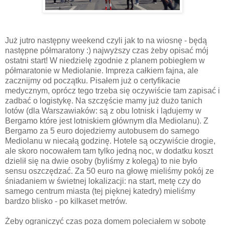
Już jutro następny weekend czyli jak to na wiosnę - będą
następne półmaratony :) najwyższy czas żeby opisać mój
ostatni start! W niedzielę zgodnie z planem pobiegłem w
półmaratonie w Mediolanie. Impreza całkiem fajna, ale
zacznijmy od początku. Pisałem już o certyfikacie
medycznym, oprócz tego trzeba się oczywiście tam zapisać i
zadbać o logistykę. Na szczęście mamy już dużo tanich
lotów (dla Warszawiaków: są z obu lotnisk i lądujemy w
Bergamo które jest lotniskiem głównym dla Mediolanu). Z
Bergamo za 5 euro dojedziemy autobusem do samego
Mediolanu w niecałą godzinę. Hotele są oczywiście drogie,
ale skoro nocowałem tam tylko jedną noc, w dodatku koszt
dzielił się na dwie osoby (byliśmy z kolegą) to nie było
sensu oszczędzać. Za 50 euro na głowę mieliśmy pokój ze
śniadaniem w świetnej lokalizacji: na start, metę czy do
samego centrum miasta (tej pięknej katedry) mieliśmy
bardzo blisko - po kilkaset metrów.
Żeby ograniczyć czas poza domem poleciałem w sobotę