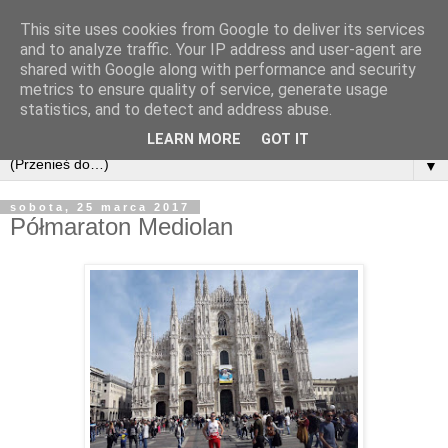
This site uses cookies from Google to deliver its services
and to analyze traffic. Your IP address and user-agent are
shared with Google along with performance and security
metrics to ensure quality of service, generate usage
statistics, and to detect and address abuse.
LEARN MORE
GOT IT
▼
sobota, 25 marca 2017
Półmaraton Mediolan