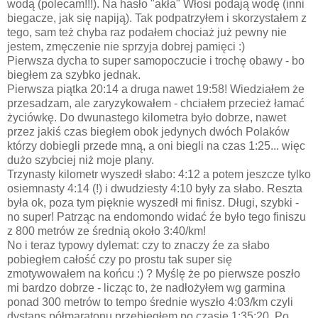
wodą (polecam!!!). Na hasło "akła" Włosi podają wodę (inni
biegacze, jak się napiją). Tak podpatrzyłem i skorzystałem z
tego, sam też chyba raz podałem chociaż już pewny nie
jestem, zmęczenie nie sprzyja dobrej pamięci :)
Pierwsza dycha to super samopoczucie i trochę obawy - bo
biegłem za szybko jednak.
Pierwsza piątka 20:14 a druga nawet 19:58! Wiedziałem że
przesadzam, ale zaryzykowałem - chciałem przecież łamać
życiówkę. Do dwunastego kilometra było dobrze, nawet
przez jakiś czas biegłem obok jedynych dwóch Polaków
którzy dobiegli przede mną, a oni biegli na czas 1:25... więc
dużo szybciej niż moje plany.
Trzynasty kilometr wyszedł słabo: 4:12 a potem jeszcze tylko
osiemnasty 4:14 (!) i dwudziesty 4:10 były za słabo. Reszta
była ok, poza tym pięknie wyszedł mi finisz. Długi, szybki -
no super! Patrząc na endomondo widać źe było tego finiszu
z 800 metrów ze średnią około 3:40/km!
No i teraz typowy dylemat: czy to znaczy źe za słabo
pobiegłem całość czy po prostu tak super się
zmotywowałem na końcu :) ? Myślę że po pierwsze poszło
mi bardzo dobrze - licząc to, że nadłożyłem wg garmina
ponad 300 metrów to tempo średnie wyszło 4:03/km czyli
dystans półmaratonu przebiegłem po czasie 1:35:20. Po