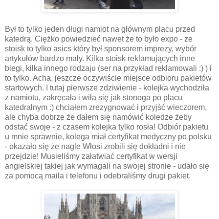
Był to tylko jeden długi namiot na głównym placu przed
katedrą. Ciężko powiedzieć nawet że to było expo - ze
stoisk to tylko asics który był sponsorem imprezy, wybór
artykułów bardzo mały. Kilka stoisk reklamujących inne
biegi, kilka innego rodzaju (ser na przykład reklamowali :) ) i
to tylko. Acha, jeszcze oczywiście miejsce odbioru pakietów
startowych. I tutaj pierwsze zdziwienie - kolejka wychodziła
z namiotu, zakręcała i wiła się jak stonoga po placu
katedralnym :) chciałem zrezygnować i przyjść wieczorem,
ale chyba dobrze że dałem się namówić koledze żeby
odstać swoje - z czasem kolejka tylko rosła! Odbiór pakietu
u mnie sprawnie, kolega miał certyfikat medyczny po polsku
- okazało się że nagle Włosi zrobili się dokładni i nie
przejdzie! Musieliśmy załatwiać certyfikat w wersji
angielskiej takiej jak wymagali na swojej stronie - udało się
za pomocą maila i telefonu i odebraliśmy drugi pakiet.