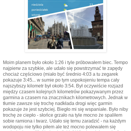
Moim planem było około 1:26 i tyle próbowałem biec. Tempo
najpierw za szybkie, ale udało się powstrzymać te zapędy
chociaż częściowo (miało być średnio 4:03 a tu zegarek
pokazuje 3:45... w sumie po tym uspokojeniu tempa cały
najszybszy kilometr był około 3:54. Był oczywiście rozjazd
między czasem kolejnych kilometrów pokazywanym przez
garmina a czasem na znacznikach kilometrowych. Jednak w
tłumie zawsze się trochę nadkłada drogi więc garmin
pokazuje że jest szybciej. Biegło mi się wspaniałe. Było niby
trochę ze ciepło - słońce grzało na tyle mocno że spaliłem
sobie ramiona i twarz. Udało się temu zaradzić - na każdym
wodopoju nie tylko piłem ale też mocno polewałem się