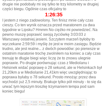
drugie nie podobały mi się tylko te trzy kilometry w drugiej
części biegu. Ogólnie czas oficjalny to
1:26:35
I jestem z niego zadowolony. Ten finisz mnie cały czas
cieszy. Co ten wynik oznacza przed maratonem za dwa
tygodnie w Lipsku? Hmmm No ciężko mi powiedzieć. Na
pewno muszę poprawić swoją życiówkę 3:03:03 z
Warszawy ostatniej jesieni. Szczytem marzeń byłoby to
wyczekane 2:59:59 i myślę że jest w moim zasięgu. Będzie
trudno, ale jest realne... z dwóch powodów: po pierwsze w
ostatnim maratonie trochę zwolniłem na koniec a cały czas
trenuję te długie biegi więc liczę że to znowu ulegnie
poprawie. Po drugie porównując czas z Mediolanu i
Helsinek widać poprawę o 28 sekund, ale w Helsinkach był
21,20km a w Mediolanie 21,41km więc uwzględniając to
poprawa byłaby o 78 sekund. Prosto mnożąc przez dwa
wychodzi już 2,5 minuty. Brakuje tylko pół minuty - to się da
urwać tym lepszym troszkę trzymaniem tempa pod sam
koniec biegu!