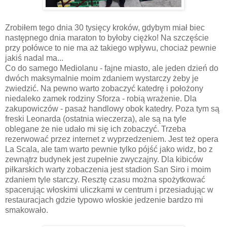
Zrobiłem tego dnia 30 tysięcy kroków, gdybym miał biec
następnego dnia maraton to byłoby ciężko! Na szczęście
przy połówce to nie ma aż takiego wpływu, chociaż pewnie
jakiś nadal ma...
Co do samego Mediolanu - fajne miasto, ale jeden dzień do
dwóch maksymalnie moim zdaniem wystarczy żeby je
zwiedzić. Na pewno warto zobaczyć katedrę i położony
niedaleko zamek rodziny Sforza - robią wrażenie. Dla
zakupowiczów - pasaż handlowy obok katedry. Poza tym są
freski Leonarda (ostatnia wieczerza), ale są na tyle
oblegane że nie udało mi się ich zobaczyć. Trzeba
rezerwować przez internet z wyprzedzeniem. Jest też opera
La Scala, ale tam warto pewnie tylko pójść jako widz, bo z
zewnątrz budynek jest zupełnie zwyczajny. Dla kibiców
piłkarskich warty zobaczenia jest stadion San Siro i moim
zdaniem tyle starczy. Resztę czasu można spożytkować
spacerując włoskimi uliczkami w centrum i przesiadując w
restauracjach gdzie typowo włoskie jedzenie bardzo mi
smakowało.