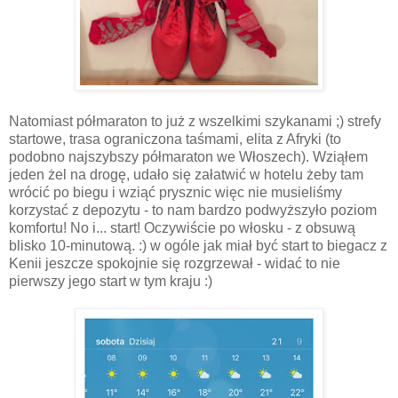
Natomiast półmaraton to już z wszelkimi szykanami ;) strefy
startowe, trasa ograniczona taśmami, elita z Afryki (to
podobno najszybszy półmaraton we Włoszech). Wziąłem
jeden żel na drogę, udało się załatwić w hotelu żeby tam
wrócić po biegu i wziąć prysznic więc nie musieliśmy
korzystać z depozytu - to nam bardzo podwyższyło poziom
komfortu! No i... start! Oczywiście po włosku - z obsuwą
blisko 10-minutową. :) w ogóle jak miał być start to biegacz z
Kenii jeszcze spokojnie się rozgrzewał - widać to nie
pierwszy jego start w tym kraju :)