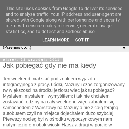
This site uses cookies from Google to deliver its services
and to analyze traffic. Your IP address and user-agent are
shared with Google along with performance and security
metrics to ensure quality of service, generate usage
statistics, and to detect and address abuse.
LEARN MORE
GOT IT
▼
piątek, 23 września 2011
Jak pobiegać gdy nie ma kiedy
Ten weekend miał stać pod znakiem wyjazdu
integracyjnego z pracy. Łódki, Mazury i czas zorganizowany
(w większości na środku jeziora) więc jak tu pobiegać?
Myślałem, myślałem i wymyśliłem: i tak nie chciałem
zostawiać rodziny na cały week-end więc zabrałem się
samochodem z Warszawy na Mazury a nie z całą ferajną
autobusem czyli na miejsce dojechałem dużo szybciej.
Pierwszy nocleg był w ośrodku wypoczynkowym nam
małym jeziorem obok wioski Harsz a drugi w porcie w