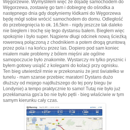
Węgorzewie. Wymyśliłem więc że dojadę samochodem do
Węgorzewa, zostawię go tam i dobiegnę do ośrodka a
następnego dnia gdy dopłyniemy łódkami do Węgorzewa
będę mógł sobie wrócić samochodem do domu. Odległość
do przebiegnięcia to ok. 16,5km - nigdy jeszcze tak daleko
nie biegłem i trochę się tego dystansu bałem. Biegłem więc
spokojnie i było super. Najpierw długi odcinek nową ścieżką
rowerową połączoną z chodnikiem a potem drogą gruntową
przez pola i na końcu przez las. Dopiero pod sam koniec
miałem małe problemy z bólem mięśni ale ogólne
samopoczucie było znakomite. Wystarczy mi tylko prysznic i
byłem gotowy usiąść z kolegami do kolacji przy ognisku.
Ten bieg utwierdził mnie w przekonaniu że jest światełko w
tunelu - mam szanse przebiec maraton! Dystans dużo
dłuższy od mojego najdłuższego do tej pory biegu (w
Londynie) a tempo praktycznie to samo! Tutaj nie było już
przekłamania gps'a bo nie było pętli - bieg właściwie w tym
samym kierunku cały czas.