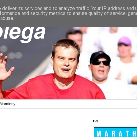
deliver its services and to analyze traffic. Your IP address and
formance and security metrics to ensure quality of service, ge
 abuse.
Maratony
Cel