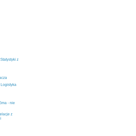
Statystyki z
acza
 Logistyka
Zima - nie
elacje z
i