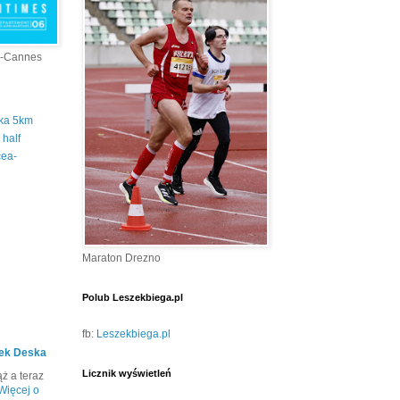
a-Cannes
tka 5km
half
cea-
Maraton Drezno
Polub Leszekbiega.pl
fb:
Leszekbiega.pl
ek Deska
Licznik wyświetleń
ż a teraz
Więcej o