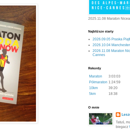
2025.11.08 Maraton Nice
Najbliższe starty
2026.09.05 Praska Pią
2026.10.04 Manchester 
2026.11.08 Maraton Ni
Cannes
Rekordy
Maraton
3:03:03
Półmaraton
1:24:59
10km
39:20
5km
18:38
O mnie
Lesz
Tatuś, mą
biegacz