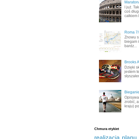
Maraton
I już. T
coś dług
całkiem 
Roma 7/1
Znowu s
biegam i
bardz...
Brooks A
Dzięki s
jestem t
słyszałem
Bieganie
Opisywał
zrobić, 
kraju) po
Chmura etykiet
realizacja planu