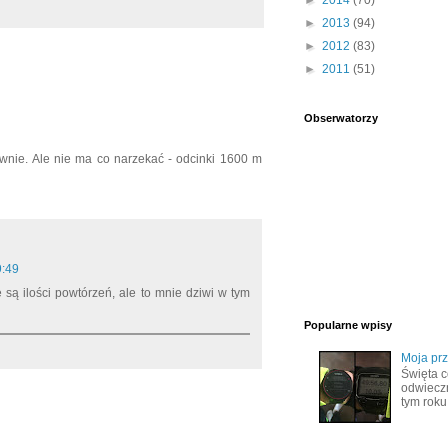
►
2014
(70)
►
2013
(94)
►
2012
(83)
►
2011
(51)
Obserwatorzy
iwnie. Ale nie ma co narzekać - odcinki 1600 m
9:49
e są ilości powtórzeń, ale to mnie dziwi w tym
Popularne wpisy
Moja pr
Święta c
odwiecz
tym roku