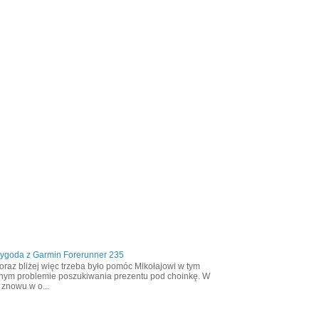
zygoda z Garmin Forerunner 235
oraz bliżej więc trzeba było pomóc Mikołajowi w tym
nym problemie poszukiwania prezentu pod choinkę. W
 znowu w o...