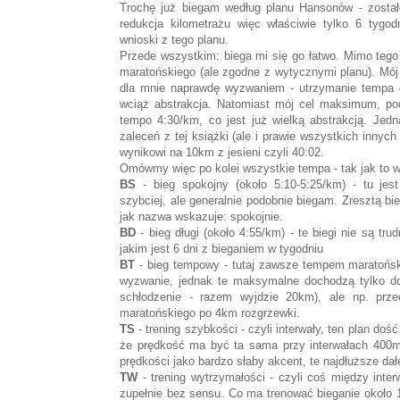
Trochę już biegam według planu Hansonów - zostało
redukcja kilometrażu więc właściwie tylko 6 tygod
wnioski z tego planu.
Przede wszystkim: biega mi się go łatwo. Mimo te
maratońskiego (ale zgodne z wytycznymi planu). Mój
dla mnie naprawdę wyzwaniem - utrzymanie tempa 
wciąż abstrakcja. Natomiast mój cel maksimum, po
tempo 4:30/km, co jest już wielką abstrakcją. Jedn
zaleceń z tej książki (ale i prawie wszystkich inny
wynikowi na 10km z jesieni czyli 40:02.
Omówmy więc po kolei wszystkie tempa - tak jak to 
BS
- bieg spokojny (około 5:10-5:25/km) - tu jes
szybciej, ale generalnie podobnie biegam. Zresztą b
jak nazwa wskazuje: spokojnie.
BD
- bieg długi (około 4:55/km) - te biegi nie są t
jakim jest 6 dni z bieganiem w tygodniu
BT
- bieg tempowy - tutaj zawsze tempem maratoński
wyzwanie, jednak te maksymalne dochodzą tylko do
schłodzenie - razem wyjdzie 20km), ale np. pr
maratońskiego po 4km rozgrzewki.
TS
- trening szybkości - czyli interwały, ten plan doś
że prędkość ma być ta sama przy interwałach 400m
prędkości jako bardzo słaby akcent, te najdłuższe da
TW
- trening wytrzymałości - czyli coś między inter
zupełnie bez sensu. Co ma trenować bieganie około 