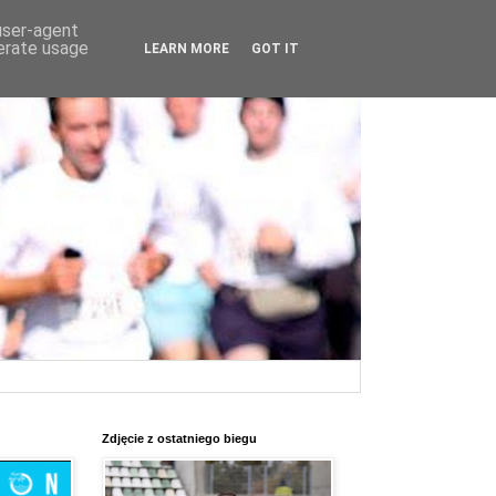
 user-agent
nerate usage
LEARN MORE
GOT IT
Zdjęcie z ostatniego biegu