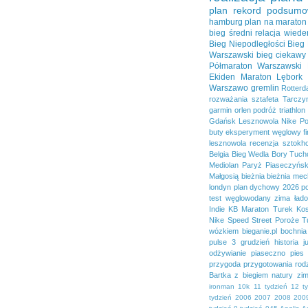
plan
rekord
podsumo
hamburg
plan na maraton
bieg średni
relacja
wiede
Bieg Niepodległości
Bieg
Warszawski
bieg ciekawy
Półmaraton Warszawski
Ekiden
Maraton Lębork
Warszawo
gremlin
Rotter
rozważania
sztafeta
Tarczy
garmin
orlen
podróż
triathlon
Gdańsk
Lesznowola
Nike
Po
buty
eksperyment węglowy
f
lesznowola
recenzja
sztokh
Belgia
Bieg Wedla
Bory Tucho
Mediolan
Paryż
Piaseczyńsk
Małgosią
bieżnia
bieżnia mec
londyn
plan dychowy 2026
p
test
węglowodany
zima
ład
Indie
KB Maraton Turek
Kos
Nike Speed Street
Poroże
T
wózkiem
bieganie.pl
bochnia
pulse 3
grudzień
historia
j
odżywianie
piaseczno
pies
przygoda
przygotowania
rod
Bartka
z biegiem natury
zi
ironman
10k
11 tydzień
12 t
tydzień
2006
2007
2008
200