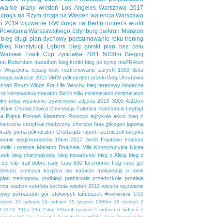
wanie
plany
wiedeń
Los Angeles
Warszawa 2017
droga na Rzym
droga na Wiedeń
walencja
Warszawa
ń 2019
wyzwanie RW
droga na Berlin
runner's world
 Powstania Warszawskiego
Edynburg
parkrun
Maraton
bieg długi
plan dychowy
podsumowanie roku
trening
Bieg Konstytucji
Lębork
bieg górski
plan bez celu
Warsaw Track Cup
życiówka
2011
5000m
Biegnij
dam
Rotterdam marathon
bieg krótki
bieg po dynię
maFRAton
n
Wiązowna
leipzig
lipsk
roztrenowanie
zurych
1000
dieta
waga
wakacje
2012
BMW półmaraton praski
Bieg Ursynowa
znań
Rzym
Wings For Life
Włochy
bieg terenowy
blogacze
irst
koronawirus
maraton Berlin
mila
minimaraton
minimaraton
olm
urlop
wyzwanie żywieniowe
zdjęcia
2013
3000
4.21km
lskie
Chomiczówka
Chorwacja
Falenica
Konstancin
Legbąd
a Piątka
Poznań Marathon
Rostock
agrykola
asics
bieg z
haniczna
certyfikat medyczny
choroba
faas
glikogen
japonia
orady
puma
półmaraton Grudziądz
raport
rzeźniczek
taktyka
owanie węglowodanów
15km
2017
Berlin
Fojutowo
Hanson
zalin
Lozanna
Maraton Bruksela
Mila Konstytucyjna
Nicea
urek
bieg charytatywny
bieg towarzyski
bieg z Alicją
bieg z
cel
city trail
dobre rady
faas 500
forerunner
frog race
gel
ubileusz
kontuzja
książka
las kabacki
motywacja
o mnie
plan treningowy
podbiegi
prehistoria
przedszkole
przełaje
zina
stadion
sztafeta bochnia
wiedeń 2013
wiosna
wyzwanie
mowy półmaraton gór stołowych
łańcuszek
#wolneręce
1/10
ydzień
13 tydzień
14 tydzień
15 tydzień
1500m
16 tydzień
2
9
2010
2015
235
25km
32km
4 tydzień
5 tydzień
6 tydzień
7