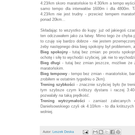
4:23/km skoro maratońskie to 4:30/km a tempo wyścig
samo tempo dla interwałów 1600m i dla 4800m. 
4:23/km nie jest trudny - przecież tempem maratoń
ponad 20km...
Składając to wszystko do kupy: już od jakiegoś cza
ten odczuwałem jako za łatwy. Mimo tego że chyba p
to czuję się bardzo dobrze - nie jestem przemęczo
żeby następnego dnia bieg spokojny był problemem, 
Bieg spokojny
- tutaj bez zmian: po prostu spokoj
ochotę i siłę to wychodzi szybciej, jak nie to wychodzi
Bieg długi
- tutaj bez zmian jeszcze, możliwe że 
maratońskim.
Bieg tempowy
- tempo bez zmian - maratońskie, bard
zrobiłem w ostatnim tygodniu o 2km).
Trening szybkości
- znacznie szybciej było (te tre
tym szybsze czym krótszy dystans i raczej 3:40
pozwalały na taką prędkość.
Trening wytrzymałości
- zamiast zalecanych 4
Danielsowskiego czyli ok 4:10/km - to dla krótszych
wolniej.
Autor:
Leszek Deska