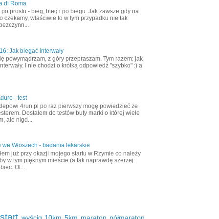
a di Roma
ak po prostu - bieg, bieg i po biegu. Jak zawsze gdy na
o czekamy, właściwie to w tym przypadku nie tak
bezczynn...
6: Jak biegać interwały
ię powymądrzam, z góry przepraszam. Tym razem: jak
nterwały. I nie chodzi o krótką odpowiedź "szybko" :) a
duro - test
klepowi 4run.pl po raz pierwszy mogę powiedzieć że
esterem. Dostałem do testów buty marki o której wiele
, ale nigd...
 we Włoszech - badania lekarskie
em już przy okazji mojego startu w Rzymie co należy
aby w tym pięknym mieście (a tak naprawdę szerzej:
biec. Ot...
start
wyścig
10km
5km
maraton
półmaraton