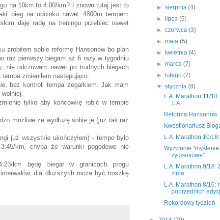
u na 10km to 4:00/km? I znowu tutaj jest to
►
sierpnia
(4)
Taki bieg na odcinku nawet 4800m tempem
►
lipca
(5)
skim daję radę na treningu przebiec nawet
►
czerwca
(3)
►
maja
(5)
su zrobiłem sobie reformę Hansonów bo plan
►
kwietnia
(4)
o raz pierwszy biegam aż 6 razy w tygodniu
►
marca
(7)
ny, nie odczuwam nawet po trudnych biegach
►
lutego
(7)
a tempa zmieniłem następująco:
nie, bez kontroli tempa zegarkiem. Jak mam
▼
stycznia
(8)
 wolniej.
L.A. Marathon 11/18: 
zmienię tylko aby końcówkę robić w tempie
L.A.
Reforma Hansonów
zo możliwe że wydłużę sobie je (już tak raz
Kwestionariusz Blog
L.A. Marathon 10/18:
ningi już wszystkie ukończyłem) - tempo było
-3:45/km, chyba że warunki pogodowe nie
Wyzwanie "myślenie
życzeniowe"
:23/km będę biegał w granicach progu
L.A. Marathon 9/18: 
 interwałów, dla dłuższych może być troszkę
zima
L.A. Marathon 8/16: r
poprzednich edycj
Rekordowy tydzień