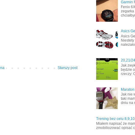
Garmin F
Fenix 6
zegarka 
chciałby
Asics Ge
Asics Ge
Niestety
należało
20,21/2
Jak zwyk
wna
Starszy post
będzie o
rzeczy: 
Maraton
Jak nie 
taki mam
dniu na 
Trening bez celu 8,9,10
Miałem napisać że mamy 
zmobiliozować opisać co