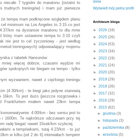
mnie
 niecałe 7 tygodni do maratonu (ostatni to
ni trudnych treningów) i mam już pierwsze
Wyświetl mój pełny profil
go że tempa mam podkręcone względem planu
Archiwum bloga
 cel minimum na Los Angeles to 3:15 co jest
4:37/km na dystansie maratonu to dla mnie
►
2026
(18)
d który mam ustawione tempa to 3:10 czyli
►
2025
(26)
ak nie jest to cel życzeniowy - jest według
►
2024
(53)
ch metod treningowych) odpowiadający mojemu
►
2023
(34)
wynika z tabelek Hansonów:
►
2022
(19)
t mniej więcej dobrze, czasami wyjdzie mi
►
2021
(24)
iegów spokojnych nie biegam na tempo - tylko
►
2020
(20)
►
2019
(29)
rudnym wyzwaniem, nawet z ciężkiego treningu
►
2018
(26)
m (4:30/km) - te biegi jako jedyne stanowią
►
2017
(32)
 16km. To jest dużo (jeszcze rozgrzewka i
►
2016
(29)
zed Frankfurtem miałem nawet 23km tempa
▼
2015
(62)
ć konserwatywnie: 4:00/km - bez sensu jest to
►
grudnia
(3)
 i 1600m. Te najkrótsze odczuwam przy tej
►
listopada
(3)
łem radę biegać nawet 15sek/km szybciej.
►
października
(8)
wałami a tempówkami, tutaj 4:23/km - to już
10km w kilku (od 2 do 6) interwałach tempem
►
września
(5)