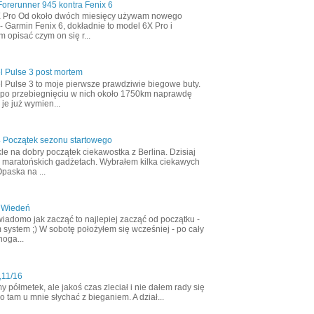
orerunner 945 kontra Fenix 6
X Pro Od około dwóch miesięcy używam nowego
- Garmin Fenix 6, dokładnie to model 6X Pro i
m opisać czym on się r...
l Pulse 3 post mortem
l Pulse 3 to moje pierwsze prawdziwie biegowe buty.
 po przebiegnięciu w nich około 1750km naprawdę
 je już wymien...
4 Początek sezonu startowego
le na dobry początek ciekawostka z Berlina. Dzisiaj
 maratońskich gadżetach. Wybrałem kilka ciekawych
Opaska na ...
 Wiedeń
wiadomo jak zacząć to najlepiej zacząć od początku -
 system ;) W sobotę położyłem się wcześniej - po cały
noga...
,11/16
półmetek, ale jakoś czas zleciał i nie dałem rady się
 tam u mnie słychać z bieganiem. A dział...