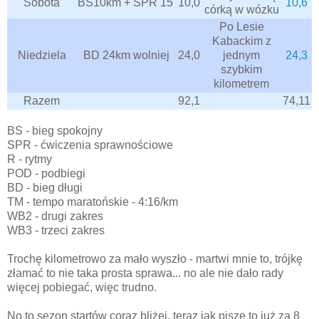
Sobota
BS10km + SPR 15'
10,0
10,6
córką w wózku
Po Lesie
Kabackim z
Niedziela
BD 24km wolniej
24,0
jednym
24,3
szybkim
kilometrem
Razem
92,1
74,11
BS - bieg spokojny
SPR - ćwiczenia sprawnościowe
R - rytmy
POD - podbiegi
BD - bieg długi
TM - tempo maratońskie - 4:16/km
WB2 - drugi zakres
WB3 - trzeci zakres
Trochę kilometrowo za mało wyszło - martwi mnie to, trójkę
złamać to nie taka prosta sprawa... no ale nie dało rady
więcej pobiegać, więc trudno.
No to sezon startów coraz bliżej, teraz jak piszę to już za 8