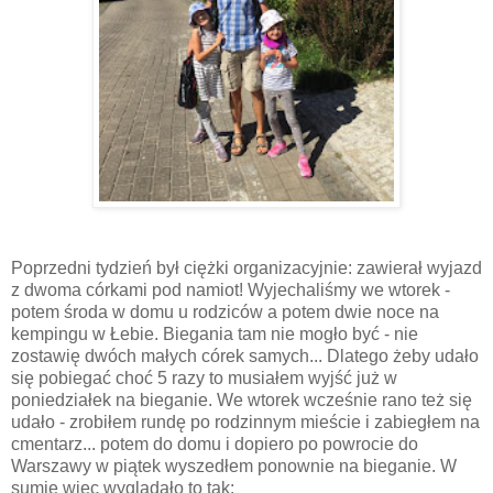
Poprzedni tydzień był ciężki organizacyjnie: zawierał wyjazd
z dwoma córkami pod namiot! Wyjechaliśmy we wtorek -
potem środa w domu u rodziców a potem dwie noce na
kempingu w Łebie. Biegania tam nie mogło być - nie
zostawię dwóch małych córek samych... Dlatego żeby udało
się pobiegać choć 5 razy to musiałem wyjść już w
poniedziałek na bieganie. We wtorek wcześnie rano też się
udało - zrobiłem rundę po rodzinnym mieście i zabiegłem na
cmentarz... potem do domu i dopiero po powrocie do
Warszawy w piątek wyszedłem ponownie na bieganie. W
sumie więc wyglądało to tak: