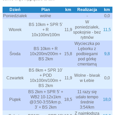
Dzień
Plan
km
Realizacja
km
Poniedziałek
wolne
-
0,0
W
BS 10km + SPR 5'
poniedziałek,
Wtorek
+ R
11,9
11,5
spokojnie - bez
10x100m/100m
rytmów
Wycieczka po
BS 10km + R
Lęborku z
Środa
10x200m/200m +
15,8
podbiegami
9,8
BS 2km
pod górkę
cmentarną
BS 8km + SPR 10'
+ POD
Wolne - biwak
Czwartek
11,9
0,0
10x100m/100m +
w Łebie
BS 2km
BS 2km + SPR 5' +
11 razy się
WB2 10-12x1km
udało tempo
Piątek
18,5
18,0
@3:50-3:55/km p.
średnie
3' + BS 2km
3:54/km
Z najmłodszą