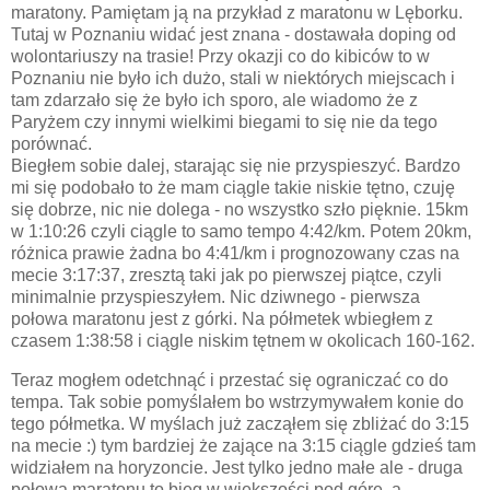
maratony. Pamiętam ją na przykład z maratonu w Lęborku.
Tutaj w Poznaniu widać jest znana - dostawała doping od
wolontariuszy na trasie! Przy okazji co do kibiców to w
Poznaniu nie było ich dużo, stali w niektórych miejscach i
tam zdarzało się że było ich sporo, ale wiadomo że z
Paryżem czy innymi wielkimi biegami to się nie da tego
porównać.
Biegłem sobie dalej, starając się nie przyspieszyć. Bardzo
mi się podobało to że mam ciągle takie niskie tętno, czuję
się dobrze, nic nie dolega - no wszystko szło pięknie. 15km
w 1:10:26 czyli ciągle to samo tempo 4:42/km. Potem 20km,
różnica prawie żadna bo 4:41/km i prognozowany czas na
mecie 3:17:37, zresztą taki jak po pierwszej piątce, czyli
minimalnie przyspieszyłem. Nic dziwnego - pierwsza
połowa maratonu jest z górki. Na półmetek wbiegłem z
czasem 1:38:58 i ciągle niskim tętnem w okolicach 160-162.
Teraz mogłem odetchnąć i przestać się ograniczać co do
tempa. Tak sobie pomyślałem bo wstrzymywałem konie do
tego półmetka. W myślach już zacząłem się zbliżać do 3:15
na mecie :) tym bardziej że zające na 3:15 ciągle gdzieś tam
widziałem na horyzoncie. Jest tylko jedno małe ale - druga
połowa maratonu to bieg w większości pod górę, a