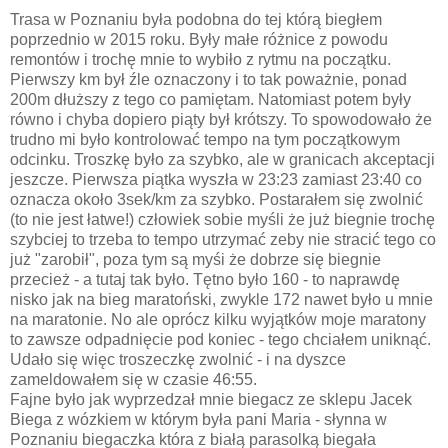
Trasa w Poznaniu była podobna do tej którą biegłem
poprzednio w 2015 roku. Były małe różnice z powodu
remontów i trochę mnie to wybiło z rytmu na początku.
Pierwszy km był źle oznaczony i to tak poważnie, ponad
200m dłuższy z tego co pamiętam. Natomiast potem były
równo i chyba dopiero piąty był krótszy. To spowodowało że
trudno mi było kontrolować tempo na tym początkowym
odcinku. Troszkę było za szybko, ale w granicach akceptacji
jeszcze. Pierwsza piątka wyszła w 23:23 zamiast 23:40 co
oznacza około 3sek/km za szybko. Postarałem się zwolnić
(to nie jest łatwe!) człowiek sobie myśli że już biegnie trochę
szybciej to trzeba to tempo utrzymać zeby nie stracić tego co
już "zarobił", poza tym są myśi że dobrze się biegnie
przecież - a tutaj tak było. Tętno było 160 - to naprawdę
nisko jak na bieg maratoński, zwykle 172 nawet było u mnie
na maratonie. No ale oprócz kilku wyjątków moje maratony
to zawsze odpadnięcie pod koniec - tego chciałem uniknąć.
Udało się więc troszeczkę zwolnić - i na dyszce
zameldowałem się w czasie 46:55.
Fajne było jak wyprzedzał mnie biegacz ze sklepu Jacek
Biega z wózkiem w którym była pani Maria - słynna w
Poznaniu biegaczka która z białą parasolką biegała