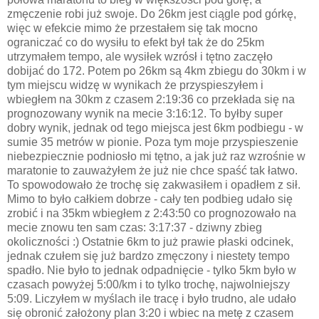
zmęczenie robi już swoje. Do 26km jest ciągle pod górkę,
więc w efekcie mimo że przestałem się tak mocno
ograniczać co do wysiłu to efekt był tak że do 25km
utrzymałem tempo, ale wysiłek wzrósł i tętno zaczęło
dobijać do 172. Potem po 26km są 4km zbiegu do 30km i w
tym miejscu widzę w wynikach że przyspieszyłem i
wbiegłem na 30km z czasem 2:19:36 co przekłada się na
prognozowany wynik na mecie 3:16:12. To byłby super
dobry wynik, jednak od tego miejsca jest 6km podbiegu - w
sumie 35 metrów w pionie. Poza tym moje przyspieszenie
niebezpiecznie podniosło mi tętno, a jak już raz wzrośnie w
maratonie to zauważyłem że już nie chce spaść tak łatwo.
To spowodowało że trochę się zakwasiłem i opadłem z sił.
Mimo to było całkiem dobrze - cały ten podbieg udało się
zrobić i na 35km wbiegłem z 2:43:50 co prognozowało na
mecie znowu ten sam czas: 3:17:37 - dziwny zbieg
okoliczności :) Ostatnie 6km to już prawie płaski odcinek,
jednak czułem się już bardzo zmęczony i niestety tempo
spadło. Nie było to jednak odpadnięcie - tylko 5km było w
czasach powyżej 5:00/km i to tylko trochę, najwolniejszy
5:09. Liczyłem w myślach ile tracę i było trudno, ale udało
się obronić założony plan 3:20 i wbiec na metę z czasem