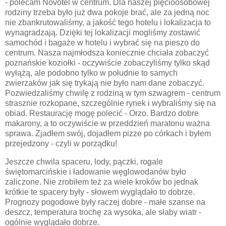
- polecam Novotel w centrum. Dla naszej pięcioosobowej
rodziny trzeba było już dwa pokoje brać, ale za jedną noc
nie zbankrutowaliśmy, a jakość tego hotelu i lokalizacja to
wynagradzają. Dzięki tej lokalizacji mogliśmy zostawić
samochód i bagaże w hotelu i wybrać się na pieszo do
centrum. Nasza najmłodsza koniecznie chciała zobaczyć
poznańskie koziołki - oczywiście zobaczyliśmy tylko skąd
wyłążą, ale podobno tylko w południe to samych
zwierzaków jak się trykają nie było nam dane zobaczyć.
Pozwiedzaliśmy chwilę z rodziną w tym szwagrem - centrum
strasznie rozkopane, szczególnie rynek i wybraliśmy się na
obiad. Restaurację mogę polecić - Orzo. Bardzo dobre
makarony, a to oczywiście w przeddzień maratonu ważna
sprawa. Zjadłem swój, dojadłem pizze po córkach i byłem
przejedzony - czyli w porządku!
Jeszcze chwila spaceru, lody, pączki, rogale
świętomarcińskie i ładowanie węglowodanów było
zaliczone. Nie zrobiłem też za wiele kroków bo jednak
krótkie te spacery były - słowem wyglądało to dobrze.
Prognozy pogodowe były raczej dobre - małe szanse na
deszcz, temperatura trochę za wysoka, ale słaby wiatr -
ogólnie wyglądało dobrze.