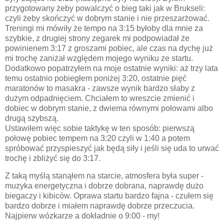
przygotowany żeby powalczyć o bieg taki jak w Brukseli:
czyli żeby skończyć w dobrym stanie i nie przeszarżować.
Treningi mi mówiły że tempo na 3:15 byłoby dla mnie za
szybkie, z drugiej strony zegarek mi podpowiadał że
powinienem 3:17 z groszami pobiec, ale czas na dychę już
mi trochę zaniżał względem mojego wyniku ze startu.
Dodatkowo popatrzyłem na moje ostatnie wyniki: aż trzy lata
temu ostatnio pobiegłem poniżej 3:20, ostatnie pięć
maratonów to masakra - zawsze wynik bardzo słaby z
dużym odpadnięciem. Chciałem to wreszcie zmienić i
dobiec w dobrym stanie, z dwiema równymi połowami albo
drugą szybszą.
Ustawiłem więc sobie taktykę w ten sposób: pierwszą
połowę pobiec tempem na 3:20 czyli w 1:40 a potem
spróbować przyspieszyć jak będą siły i jeśli się uda to urwać
trochę i zbliżyć się do 3:17.
Z taką myślą stanąłem na starcie, atmosfera była super -
muzyka energetyczna i dobrze dobrana, naprawdę dużo
biegaczy i kibiców. Oprawa startu bardzo fajna - czułem się
bardzo dobrze i miałem naprawdę dobrze przeczucia.
Najpierw wózkarze a dokładnie o 9:00 - my!