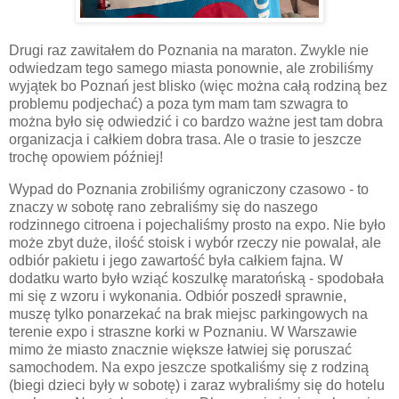
Drugi raz zawitałem do Poznania na maraton. Zwykle nie
odwiedzam tego samego miasta ponownie, ale zrobiliśmy
wyjątek bo Poznań jest blisko (więc można całą rodziną bez
problemu podjechać) a poza tym mam tam szwagra to
można było się odwiedzić i co bardzo ważne jest tam dobra
organizacja i całkiem dobra trasa. Ale o trasie to jeszcze
trochę opowiem później!
Wypad do Poznania zrobiliśmy ograniczony czasowo - to
znaczy w sobotę rano zebraliśmy się do naszego
rodzinnego citroena i pojechaliśmy prosto na expo. Nie było
może zbyt duże, ilość stoisk i wybór rzeczy nie powalał, ale
odbiór pakietu i jego zawartość była całkiem fajna. W
dodatku warto było wziąć koszulkę maratońską - spodobała
mi się z wzoru i wykonania. Odbiór poszedł sprawnie,
muszę tylko ponarzekać na brak miejsc parkingowych na
terenie expo i straszne korki w Poznaniu. W Warszawie
mimo że miasto znacznie większe łatwiej się poruszać
samochodem. Na expo jeszcze spotkaliśmy się z rodziną
(biegi dzieci były w sobotę) i zaraz wybraliśmy się do hotelu