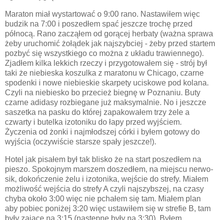
Maraton miał wystartować o 9:00 rano. Nastawiłem więc
budzik na 7:00 i poszedłem spać jeszcze trochę przed
północą. Rano zacząłem od gorącej herbaty (ważna sprawa
żeby uruchomić żołądek jak najszybciej - żeby przed startem
pozbyć się wszystkiego co można z układu trawiennego).
Zjadłem kilka lekkich rzeczy i przygotowałem się - strój był
taki że niebieska koszulka z maratonu w Chicago, czarne
spodenki i nowe niebieskie skarpety uciskowe pod kolana.
Czyli na niebiesko bo przecież biegnę w Poznaniu. Buty
czarne adidasy rozbiegane już maksymalnie. No i jeszcze
saszetka na pasku do której zapakowałem trzy żele a
czwarty i butelka izotoniku do łapy przed wyjściem.
Życzenia od żonki i najmłodszej córki i byłem gotowy do
wyjścia (oczywiście starsze spały jeszcze!).
Hotel jak pisałem był tak blisko że na start poszedłem na
pieszo. Spokojnym marszem doszedłem, na miejscu nerwo-
sik, dokończenie żelu i izotonika, wejście do strefy. Miałem
możliwość wejścia do strefy A czyli najszybszej, na czasy
chyba około 3:00 więc nie pchałem się tam. Miałem plan
aby pobiec poniżej 3:20 więc ustawiłem się w strefie B, tam
były zające na 3:15 (następne były na 3:30). Byłem