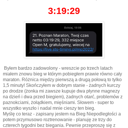
3:19:29
Byłem bardzo zadowolony - wreszcie po trzech latach
miałem znowu bieg w którym pobiegłem prawie równo cały
maraton. Różnica między pierwszą a drugą połową to tylko
1,5 minuty! Skończyłem w dobrym stanie - żadnych kurczy
po drodze (żonka mi zawsze kupuje dwa płynne magnezy
na dzień i dwa przed biegiem), żadnych otarć, problemów z
paznokciami, żołądkiem, mięśniami. Słowem - super to
wszystko wyszło i nadal mnie cieszy ten bieg.
Myślę co teraz - zapisany jestem na Bieg Niepodległości a
potem przymusowo roztrenowanie - planuję ze trzy do
czterech tygodni bez biegania. Pewnie przeproszę się z