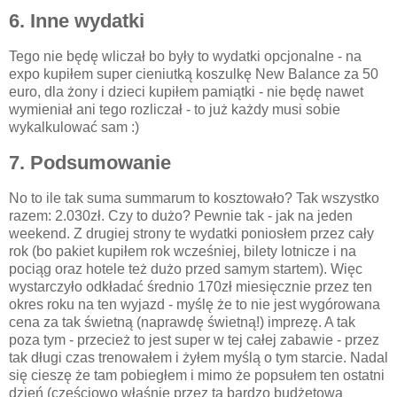
6. Inne wydatki
Tego nie będę wliczał bo były to wydatki opcjonalne - na
expo kupiłem super cieniutką koszulkę New Balance za 50
euro, dla żony i dzieci kupiłem pamiątki - nie będę nawet
wymieniał ani tego rozliczał - to już każdy musi sobie
wykalkulować sam :)
7. Podsumowanie
No to ile tak suma summarum to kosztowało? Tak wszystko
razem: 2.030zł. Czy to dużo? Pewnie tak - jak na jeden
weekend. Z drugiej strony te wydatki poniosłem przez cały
rok (bo pakiet kupiłem rok wcześniej, bilety lotnicze i na
pociąg oraz hotele też dużo przed samym startem). Więc
wystarczyło odkładać średnio 170zł miesięcznie przez ten
okres roku na ten wyjazd - myślę że to nie jest wygórowana
cena za tak świetną (naprawdę świetną!) imprezę. A tak
poza tym - przecież to jest super w tej całej zabawie - przez
tak długi czas trenowałem i żyłem myślą o tym starcie. Nadal
się cieszę że tam pobiegłem i mimo że popsułem ten ostatni
dzień (częściowo właśnie przez tą bardzo budżetową