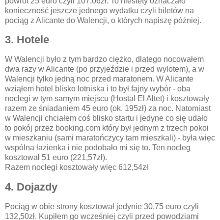
powrót 25 euro czyli 107,06zł. To niestety oznaczało
konieczność jeszcze jednego wydatku czyli biletów na
pociąg z Alicante do Walencji, o których napiszę później.
3. Hotele
W Walencji było z tym bardzo ciężko, dlatego nocowałem
dwa razy w Alicante (po przyjeździe i przed wylotem), a w
Walencji tylko jedną noc przed maratonem. W Alicante
wziąłem hotel blisko lotniska i to był fajny wybór - oba
noclegi w tym samym miejscu (Hostal El Altet) i kosztowały
razem ze śniadaniem 45 euro (ok. 195zł) za noc. Natomiast
w Walencji chciałem coś blisko startu i jedyne co się udało
to pokój przez booking.com który był jednym z trzech pokoi
w mieszkaniu (sami maratończycy tam mieszkali) - była więc
wspólna łazienka i nie podobało mi się to. Ten nocleg
kosztował 51 euro (221,57zł).
Razem noclegi kosztowały więc 612,54zł
4. Dojazdy
Pociąg w obie strony kosztował jedynie 30,75 euro czyli
132,50zł. Kupiłem go wcześniej czyli przed powodziami