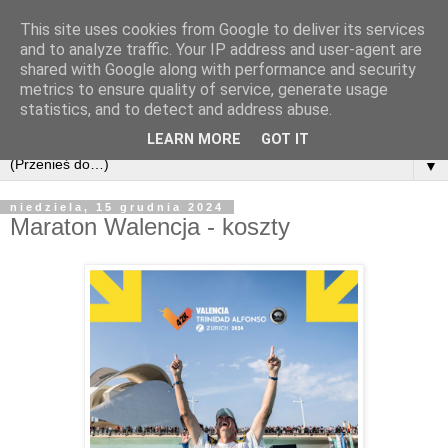
This site uses cookies from Google to deliver its services
and to analyze traffic. Your IP address and user-agent are
shared with Google along with performance and security
metrics to ensure quality of service, generate usage
statistics, and to detect and address abuse.
LEARN MORE
GOT IT
▼
niedziela, 15 grudnia 2024
Maraton Walencja - koszty