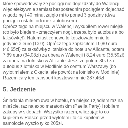
które spowodowały że pociągi nie dojeżdżały do Walencji,
więc efektywnie zamiast bezpośrednim pociągiem dojechać
w godzinę i 40 minut zajęło mi to ponad 3 godziny (dwa
pociągi i ostatni odcinek autobusem).
Oprócz tego na miejscu w Walencji wykupiłem rower miejski
(co było błędem - zmęczyłem nogi, trzeba było autobus albo
taksówkę!). Natomiast cenowo to kosztowało mnie to
jedynie 3 euro (13zł). Oprócz tego zapłaciłem 10,80 euro
(46,65zł) za taksówkę z lotniska do hotelu w Alicante, potem
7,89 euro (34,08zł) za ubera w Walencji i 8,24 euro (35,59zł)
za ubera na lotnisko w Alicante. Jeszcze potem 30zł za
autobus z lotniska w Modlinie do centrum Warszawy (bo
wylot miałem z Okęcia, ale powrót na lotnisko w Modlinie).
Razem cały ten transport kosztował mnie 287,46zł
5. Jedzenie
Śniadania miałem dwa w hotelu, na miejscu zjadłem raz na
mieście, raz na expo maratońskim (Paella Party) i robiłem
zakupy w sklepach. Wszystko razem, wliczając to co
kupiłem w Polsce przed wylotem i to co kupiłem w
samolocie wyszło tylko 205zł.