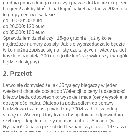
grudnia poprzedniego roku czyli prawie dokładnie rok przed
biegiem! Jak by ktoś chciał kupić pakiet na start w 2025 roku
to grupy cenowe są takie:
do 10.000: 80 euro
do 20.000: 120 euro
do 35.000: 180 euro
Sprawdziłem dzisiaj czyli 15-go grudnia i już tylko te
najdroższe numery zostały. Jak się wyprzedadzą to będzie
tylko można zapisać się na listę czekających i wtedy pakiet
kosztuje bagatela 200 euro (o ile ktoś się wykruszy i w ogóle
będzie dostępny)
2. Przelot
Łatwo się domyśleć że jak 35 tysięcy biegaczy w jeden
weekend chce się dostać do Walencji to ceny i dostępność
biletów będą odpowiednio: wysokie i mała (ceny wysokie, a
dostępność mała). Dlatego ja podszedłem do sprawy
budżetowo i zamiast powiedzmy 700zł za bilet w jedną
stronę do Walencji który trzeba by upolować odpowiednio
szybciej.... kupiłem bilety do miasta obok - Alicante (w
Ryanair)! Cena za przelot do Hiszpanii wyniosła 119zł a za