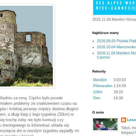
2025.11.08 Maraton Nice
Najbliższe starty
2026.09.05 Praska Pią
2026.10.04 Manchester 
2026.11.08 Maraton Ni
Cannes
Rekordy
Maraton
3:03:03
Półmaraton
1:24:59
10km
39:20
Wiedniu za mną. Ciężko było przede
5km
18:38
 miałem problemy ze znalezieniem czasu na
gów i krótkiej przerwy między dwoma długimi
O mnie
em, a długi bieg z tego tygodnia (32km) w
się trochę żeby nie było kontuzji czy
Lesz
u treningowego to kilometraż układa się
Tatuś, mą
zesunięcie dni w zeszłym tygodniu wypadły mi
biegacz