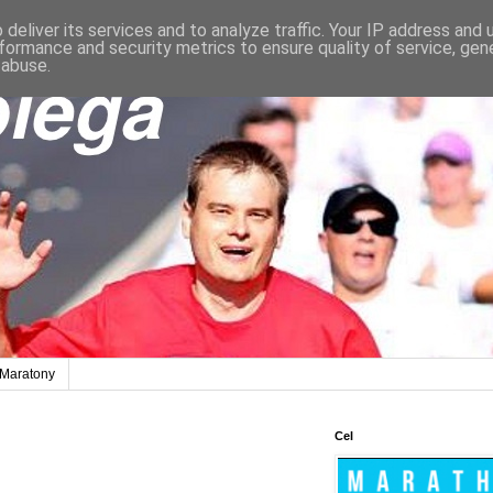
deliver its services and to analyze traffic. Your IP address and
formance and security metrics to ensure quality of service, ge
 abuse.
Maratony
Cel