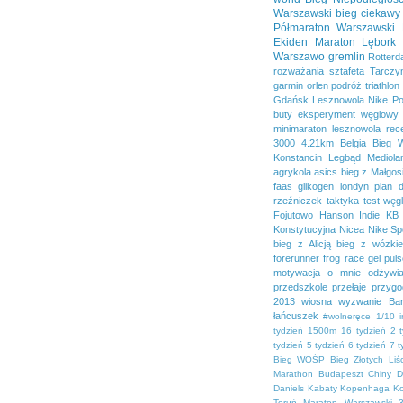
Warszawski
bieg ciekawy
Półmaraton Warszawski
Ekiden
Maraton Lębork
Warszawo
gremlin
Rotter
rozważania
sztafeta
Tarczy
garmin
orlen
podróż
triathlon
Gdańsk
Lesznowola
Nike
Po
buty
eksperyment węglowy
minimaraton lesznowola
rec
3000
4.21km
Belgia
Bieg 
Konstancin
Legbąd
Mediola
agrykola
asics
bieg z Małgos
faas
glikogen
londyn
plan 
rzeźniczek
taktyka
test
węg
Fojutowo
Hanson
Indie
KB 
Konstytucyjna
Nicea
Nike Sp
bieg z Alicją
bieg z wózki
forerunner
frog race
gel pul
motywacja
o mnie
odżywia
przedszkole
przełaje
przygo
2013
wiosna
wyzwanie Bar
łańcuszek
#wolneręce
1/10 
tydzień
1500m
16 tydzień
2 
tydzień
5 tydzień
6 tydzień
7 t
Bieg WOŚP
Bieg Złotych Liśc
Marathon
Budapeszt
Chiny
D
Daniels
Kabaty
Kopenhaga
K
Toruń
Maraton Warszawski 3