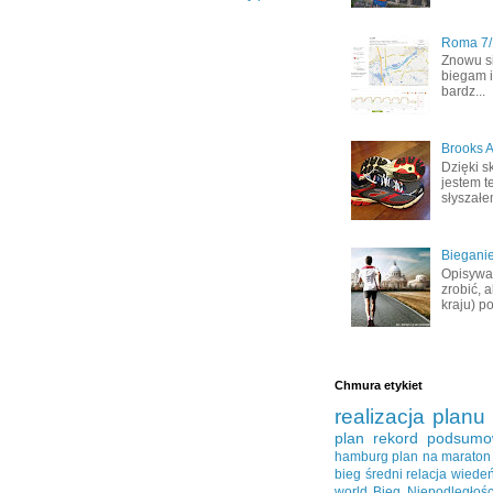
Roma 7/1
Znowu s
biegam i
bardz...
Brooks A
Dzięki s
jestem t
słyszałem
Bieganie
Opisywał
zrobić, 
kraju) po
Chmura etykiet
realizacja planu
plan
rekord
podsumo
hamburg
plan na maraton
bieg średni
relacja
wiede
world
Bieg Niepodległośc