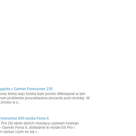
zygoda z Garmin Forerunner 235
oraz bliżej więc trzeba było pomóc Mikołajowi w tym
nym problemie poszukiwania prezentu pod choinkę. W
 znowu w o...
orerunner 945 kontra Fenix 6
X Pro Od około dwóch miesięcy używam nowego
- Garmin Fenix 6, dokładnie to model 6X Pro i
m opisać czym on się r...