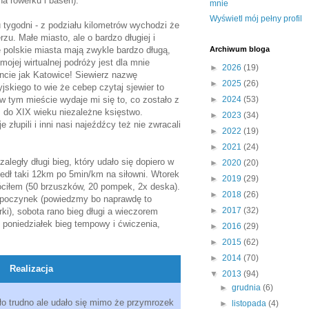
na rowerku i basen).
mnie
Wyświetl mój pełny profil
tygodni - z podziału kilometrów wychodzi że
u. Małe miasto, ale o bardzo długiej i
e polskie miasta mają zwykle bardzo długą,
Archiwum bloga
ojej wirtualnej podróży jest dla mnie
►
2026
(19)
ncie jak Katowice! Siewierz nazwę
►
2025
(26)
jskiego to wie że cebep czytaj sjewier to
 w tym mieście wydaje mi się to, co zostało z
►
2024
(53)
ż do XIX wieku niezależne księstwo.
►
2023
(34)
złupili i inni nasi najeźdźcy też nie zwracali
►
2022
(19)
►
2021
(24)
zaległy długi bieg, który udało się dopiero w
►
2020
(20)
zedł taki 12km po 5min/km na siłowni. Wtorek
►
2019
(29)
róciłem (50 brzuszków, 20 pompek, 2x deska).
►
2018
(26)
 odpoczynek (powiedzmy bo naprawdę to
►
2017
(32)
ki), sobota rano bieg długi a wieczorem
, poniedziałek bieg tempowy i ćwiczenia,
►
2016
(29)
►
2015
(62)
►
2014
(70)
Realizacja
▼
2013
(94)
►
grudnia
(6)
yło trudno ale udało się mimo że przymrozek
►
listopada
(4)