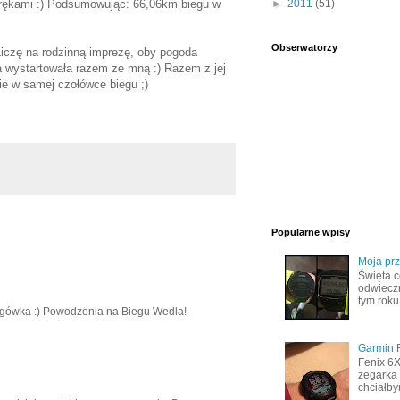
 rękami :) Podsumowując: 66,06km biegu w
►
2011
(51)
Obserwatorzy
Liczę na rodzinną imprezę, oby pogoda
ha wystartowała razem ze mną :) Razem z jej
 w samej czołówce biegu ;)
Popularne wpisy
Moja pr
Święta c
odwiecz
tym roku
rogówka :) Powodzenia na Biegu Wedla!
Garmin F
Fenix 6
zegarka 
chciałby