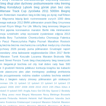
bieg długi
plan dychowy
podsumowanie roku
trening
Bieg Konstytucji
Lębork
bieg górski
plan bez celu
Warsaw Track Cup
życiówka
2011
5000m
Biegnij
dam
Rotterdam marathon
bieg krótki
bieg po dynię
maFRAton
n
Wiązowna
leipzig
lipsk
roztrenowanie
zurych
1000
dieta
waga
wakacje
2012
BMW półmaraton praski
Bieg Ursynowa
znań
Rzym
Wings For Life
Włochy
bieg terenowy
blogacze
first
japonia
koronawirus
maraton Berlin
mila
minimaraton
enzja
sztokholm
urlop
wyzwanie żywieniowe
zdjęcia
2013
Wedla
Bory Tucholskie
Chomiczówka
Chorwacja
Falenica
n
Paryż
Piaseczyńska Piątka
Poznań Marathon
Rostock
ią
bieżnia
bieżnia mechaniczna
certyfikat medyczny
choroba
dychowy 2026
porady
puma
półmaraton Grudziądz
raport
lowodany
zima
ładowanie węglowodanów
15km
2017
Berlin
Maraton Turek
Koszalin
Lozanna
Maraton Bruksela
Mila
eed Street
Poroże
Turek
bieg charytatywny
bieg towarzyski
em
bieganie.pl
bochnia
cel
city trail
dobre rady
faas 500
se 3
grudzień
historia
jubileusz
kontuzja
książka
las kabacki
nie
piaseczno
pies
plan treningowy
podbiegi
prehistoria
da
przygotowania
rodzina
stadion
sztafeta bochnia
wiedeń
tka
z biegiem natury
zimowy półmaraton gór stołowych
ironman
10k
11 tydzień
12 tydzień
13 tydzień
14 tydzień
15
tydzień
2006
2007
2008
2009
2010
2015
235
25km
32km
4
ydzień
9 tydzień
945
Anglia
Asics Gel DS-Sky Speed 2
Beskidy
i
Bieg przez most
Biegnij Warszawo Nocą
Blekinge
Brussels
aniels
Finlandia
Helsinki
Helsinki Half Marathon
Islandia
Jack
owno
Kozienice
Kristianopel
Liverpool
Maraton Gdańsk
Maraton
0 lat wielkiego biegu
Maraton Wiedeń
Maratona di Roma