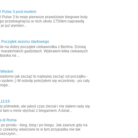
l Pulse 3 post mortem
l Pulse 3 to moje pierwsze prawdziwie biegowe buty.
 po przebiegnięciu w nich około 1750km naprawdę
 je już wymien...
4 Początek sezonu startowego
le na dobry początek ciekawostka z Berlina. Dzisiaj
 maratońskich gadżetach. Wybrałem kilka ciekawych
Opaska na ...
 Wiedeń
wiadomo jak zacząć to najlepiej zacząć od początku -
 system ;) W sobotę położyłem się wcześniej - po cały
noga...
,11/16
półmetek, ale jakoś czas zleciał i nie dałem rady się
 tam u mnie słychać z bieganiem. A dział...
a di Roma
ak po prostu - bieg, bieg i po biegu. Jak zawsze gdy na
o czekamy, właściwie to w tym przypadku nie tak
bezczynn...