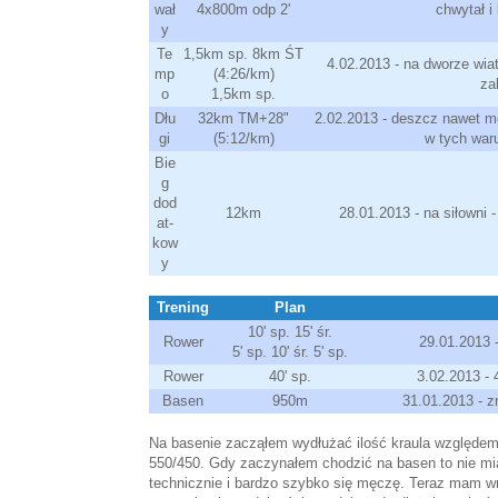
wał
4x800m odp 2'
chwytał i
y
Te
1,5km sp. 8km ŚT
4.02.2013 - na dworze wia
mp
(4:26/km)
za
o
1,5km sp.
Dłu
32km TM+28"
2.02.2013 - deszcz nawet m
gi
(5:12/km)
w tych war
Bie
g
dod
12km
28.01.2013 - na siłowni 
at-
kow
y
Trening
Plan
10' sp. 15' śr.
Rower
29.01.2013 
5' sp. 10' śr. 5' sp.
Rower
40' sp.
3.02.2013 - 
Basen
950m
31.01.2013 - 
Na basenie zacząłem wydłużać ilość kraula względem
550/450. Gdy zaczynałem chodzić na basen to nie mia
technicznie i bardzo szybko się męczę. Teraz mam wr