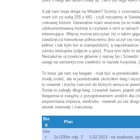
tylko 3 biegi ale razem miały aż 73km (do tego 40km 
A jak tam moja droga na Wiedeń? Szósty z szesnastu 
mam ich za sobą 255 z 681 - czyli nocujemy w Siewierz
ciekawej historii. Generalnie mam wrażenie że te mał
udokumentowaną historię a czytanie o nich w ramach m
interesujące. Więcej można poczytać niż o takim giga
zawdzięcza kierunkowi północnemu (kto uczył się rosy
północ i tak było też w staropolskim), a najciekawsze
zamku biskupów (zdjęcie u góry). Poza tym było to a
Niezależne oczywiście głównie z nazwy bo i Szwedzi je 
uwagi na semantyczne zawiłości w nazwie księstwa :)
To teraz jak tam się biegało - miał być w poniedziałek 
środę zrobić, ale w poniedziałek skróciłem bieg i wys
to rowerek i trochę ćwiczeń do których wreszcie pow
Środa to zaległy długi bieg, czwartek basen, piątek
bieganina w związku z przygotowaniem urodzin dla cór
wspomniana impreza, niedziela - rowerek po raz drugi
wtorek interwały i ćwiczenia.
Bie
Plan
g
Inte
r-
2x1200m odp. 2'
5.02.2013 - na stadionie, b