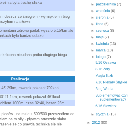
 bieżnia była trochę śliska
►
października
(7)
►
września
(6)
tr i deszcz ze śniegiem - wymiękłem i bieg
►
sierpnia
(5)
liczyłem na siłowni
►
lipca
(6)
omentami zdrowo padał, wyszło 5:15/km ale
►
czerwca
(8)
unkach było bardzo dobrze!
►
maja
(7)
►
kwietnia
(13)
►
marca
(10)
- skrócona nieudana próba długiego biegu
▼
lutego
(7)
9/16 Ostrawa
8/16 Żory
Magia liczb
Realizacja
7/16 Piekary Śląskie
- 45' 29km, rowerek pokazał 702kcal.
Bieg Wedla
Suplementować czy 
40' 21,1km, rowerek pokazał 461kcal.
suplementować?
zrobiłem 1000m, czas 32:40, basen 25m
6/16 Siewierz
 pleców - na razie z 500/500 przeszedłem do
►
stycznia
(15)
łem na to siły - pływam strasznie słabo
►
2012
(83)
ażenie że co prawda technika się nie