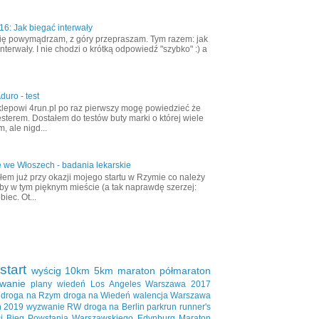
6: Jak biegać interwały
ię powymądrzam, z góry przepraszam. Tym razem: jak
nterwały. I nie chodzi o krótką odpowiedź "szybko" :) a
duro - test
klepowi 4run.pl po raz pierwszy mogę powiedzieć że
esterem. Dostałem do testów buty marki o której wiele
, ale nigd...
 we Włoszech - badania lekarskie
em już przy okazji mojego startu w Rzymie co należy
aby w tym pięknym mieście (a tak naprawdę szerzej:
biec. Ot...
start
wyścig
10km
5km
maraton
półmaraton
wanie
plany
wiedeń
Los Angeles
Warszawa 2017
droga na Rzym
droga na Wiedeń
walencja
Warszawa
ń 2019
wyzwanie RW
droga na Berlin
parkrun
runner's
i
Bieg Powstania Warszawskiego
Edynburg
Maraton