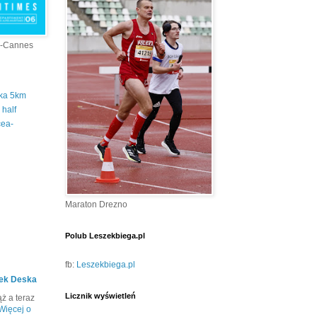
a-Cannes
tka 5km
half
cea-
Maraton Drezno
Polub Leszekbiega.pl
fb:
Leszekbiega.pl
ek Deska
Licznik wyświetleń
ż a teraz
Więcej o