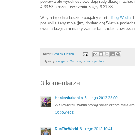
poprawia ale wydolnościowo daję radę dłużej machać
4:33:53 a razem ćwiczenia zajęły 6:31:33.
W tym tygodniu będzie specjalny start -
Bieg Wedla
. 
pozwoliła żeby moja (już, dopiero co) 5-letnia pociec
dwoma kuzynami mamy zamiar tam zrobić zawirowanie
Autor:
Leszek Deska
Etykiety:
droga na Wiedeń
,
realizacja planu
3 komentarze:
Hankaskakanka
5 lutego 2013 23:00
W Siewierzu, zanim stanął radar, często stała d
Odpowiedz
RunTheWorld
6 lutego 2013 10:41