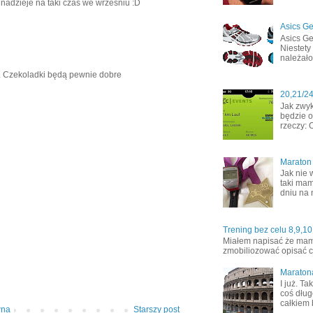
adzieje na taki czas we wrzesniu :D
Asics Ge
Asics Ge
Niestety
należało
. Czekoladki będą pewnie dobre
20,21/2
Jak zwyk
będzie o
rzeczy: 
Maraton
Jak nie 
taki mam
dniu na 
Trening bez celu 8,9,10
Miałem napisać że mamy 
zmobiliozować opisać co
Maraton
I już. T
coś dług
całkiem 
wna
Starszy post