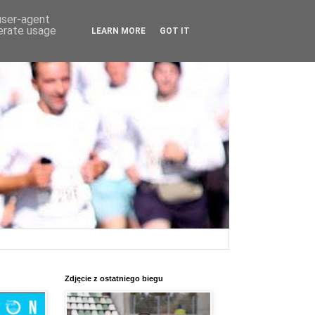
 user-agent
nerate usage
LEARN MORE
GOT IT
Zdjęcie z ostatniego biegu