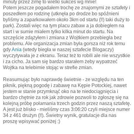
minuty przez zimę to wielki sukces wg mnie!
Potem jeszcze pogadałem trochę ze znajomymi ze sztafety i
poszedłem po rodzinę (utknęła po drodze bo spóźnieni
byliśmy a zaparkowałem około 3km od startu (!!) taki duży to
park). Zostali więc na tym placu zabaw a ja dobiegłem na
start i w sumie miałem tylko kilka minut do startu. Na
szczęście zdążyłem i zmiana z Wojtkiem przebiegła bez
problemu. Ale organizacja zmian była gorsza niż rok temu
gdy
Ania
(wtedy biegła w naszej sztafecie Blogaczy)
wyczytywała je z ekranu. Teraz też to robili ale nie wszystkie
i za cicho. Ja sam się bardzo starałem żeby wypatrzeć
Wojtka na telebimie stojąc w strefie zmian.
Reasumując było naprawdę świetnie - ze względu na ten
piknik, piękną pogodę i zabawę na Kępie Potockiej, nawet
jestem w stanie przymknąć oko na te niedociągnięcia i
bardzo chętnie za rok jak zdrowie pozwoli to zgłoszę się na
kolejną próbę połamania trzech godzin przez naszą sztafetę.
A jest już blisko - mieliśmy czas 3:06:20 czyli miejsce numer
34 z 461 drużyn (!!). Świetny wynik, gratulacje dla nas
proszę wpisywać poniżej :)