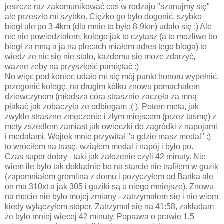
jeszcze raz zakomunikować coś w rodzaju "szanujmy się"
ale przeszło mi szybko. Ciężko go było dogonić, szybko
biegł ale po 3-4km (dla mnie to było 8-9km) udało się :) Ale
nic nie powiedziałem, kolego jak to czytasz (a to możliwe bo
biegł za mną a ja na plecach miałem adres tego bloga) to
wiedz że nic się nie stało, każdemu się może zdarzyć,
ważne żeby na przyszłość pamiętać :)
No więc pod koniec udało mi się mój punkt honoru wypełnić,
przegonić kolegę, na drugim kółku znowu pomachałem
dziewczynom (młodsza córa strasznie zaczęła za mną
płakać jak zobaczyła że odbiegam :( ). Potem meta, jak
zwykle straszne zmęczenie i złym miejscem (przez taśmę) z
mety zszedłem zamiast jak owieczki do zagródki z napojami
i medalami. Wojtek mnie przywitał "a gdzie masz medal" :)
to wróciłem na trasę, wziąłem medal i napój i było po.
Czas super dobry - taki jak założenie czyli 42 minuty. Nie
wiem ile było tak dokładnie bo na starcie nie trafiłem w guzik
(zapomniałem gremlina z domu i pożyczyłem od Bartka ale
on ma 310xt a jak 305 i guziki są u niego mniejsze). Znowu
na mecie nie było mojej zmiany - zatrzymałem się i nie wiem
kiedy wyłączyłem stoper. Zatrzymał się na 41:58, zakładam
że było mniej więcej 42 minuty. Poprawa o prawie 1,5