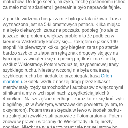
maluchów. Do tego scena, muzyka, trochę gastronomii (choć
za mało moim zdaniem) i generalnie było naprawdę fajnie.
Z punktu widzenia biegacza nie było już tak różowo. Trasa
wyznaczona jest na 5-kilometrowych pętlach. Kilka miejsc
nie było ciekawych: zaraz na początku podbieg (no ale to
jeszcze nie problem), większy problem to że podbieg w
kierunku Wisłostrady kończy się.... zakrętem o jakieś 140
stopni! Na pierwszym kółku, gdy biegłem zaraz po starcie
bardzo szybko to złapałem ręką znak drogowy stojący na
tym rogu i zawinąłem się na pełnej prędkości na ścieżkę
wzdłuż Wisłostrady. Potem wzdłuż tej trzypasmowej trasy
szybkiego ruchu. Niestety wczoraj nie była ona trasą
szybkiego ruchu bo niedaleko przebiegała trasa
Orlen
maratonu
. Skutek: wzdłuż naszej drogi przez kilkaset
metrów stały rzędy samochodów i autobusów z włączonymi
silnikami a my w tych spalinach z prędkością jakichś
4min/km... Na szczęście niedługo - zaraz korek się kończył i
biegliśmy już w świeżym, warszawskim powietrzu (wiem, to
oksymoron). Potem trasa skręcała w lewo w środek parku -
na zakrętach zwykle stali panowie z Fotomaraton-u. Potem
znowu w prawo i wracamy do Wisłostrady i tutaj niezły
podbieg. Niezły na tyle że trzymamy się prawej strony bo