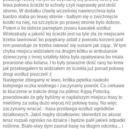
lewa połowa ścieżki to schody czyli naprawdę jest dość
stromo. W dodatku chwilę wcześniej nawierzchnia była
bardzo słaba po lewej stronie - bałbym się o zwichnięcie
kostki na niej, na szczęście po prawej stronie było dobrze.
Potem o ile dobrze pamiętam znowu kawałek wzdłuż
Wisłostrady a jakość tej ścieżki jest na tyle zła że miejscami
trzeba lawirować bo popękany asfalt z powodu korzeni pod
nim powoduje że trzeba ratować się susami jak zając. W tym
chyba miejscu widziałem na drugim kółku w ambulansie
dziewczynę z innej sztafety która była opatrywana bo miała
poranione oba kolana. I to były poważne dość rany bo krew
jak przebiegałem to widziałem że ściekła już ponad połowę
drogi wzdłuż piszczeli :(
Następnie zbiegamy w lewo, krótka pętelka naokoło
kolejnego oczka wodnego i zaczynamy powrót. Co ciekawe
to kluczenie w trakcie drogi na północ Kępą Potocką
powodowało że gdy byliśmy w najdalszym miejscu trasy to
mieliśmy za sobą dużo więcej niż połowę trasy. No więc
zaczynamy wracać - trasa przebiega wzdłuż ogródków
działkowych. Jakiś mądry działkowiec stwierdził że akurat
teraz rozpali ognisko na działce i będzie palił jakieś odpadki
roślinne. Biało-siwy dym zasnuł trasę na długim odcinku... i