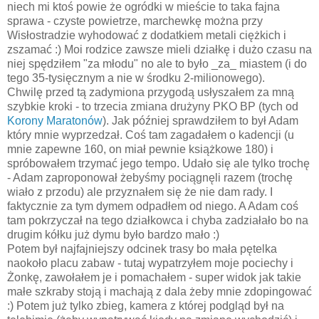
niech mi ktoś powie że ogródki w mieście to taka fajna
sprawa - czyste powietrze, marchewkę można przy
Wisłostradzie wyhodować z dodatkiem metali ciężkich i
zszamać :) Moi rodzice zawsze mieli działkę i dużo czasu na
niej spędziłem "za młodu" no ale to było _za_ miastem (i do
tego 35-tysięcznym a nie w środku 2-milionowego).
Chwilę przed tą zadymiona przygodą usłyszałem za mną
szybkie kroki - to trzecia zmiana drużyny PKO BP (tych od
Korony Maratonów
). Jak później sprawdziłem to był Adam
który mnie wyprzedzał. Coś tam zagadałem o kadencji (u
mnie zapewne 160, on miał pewnie książkowe 180) i
spróbowałem trzymać jego tempo. Udało się ale tylko trochę
- Adam zaproponował żebyśmy pociągnęli razem (trochę
wiało z przodu) ale przyznałem się że nie dam rady. I
faktycznie za tym dymem odpadłem od niego. A Adam coś
tam pokrzyczał na tego działkowca i chyba zadziałało bo na
drugim kółku już dymu było bardzo mało :)
Potem był najfajniejszy odcinek trasy bo mała pętelka
naokoło placu zabaw - tutaj wypatrzyłem moje pociechy i
Żonkę, zawołałem je i pomachałem - super widok jak takie
małe szkraby stoją i machają z dala żeby mnie zdopingować
:) Potem już tylko zbieg, kamera z której podgląd był na