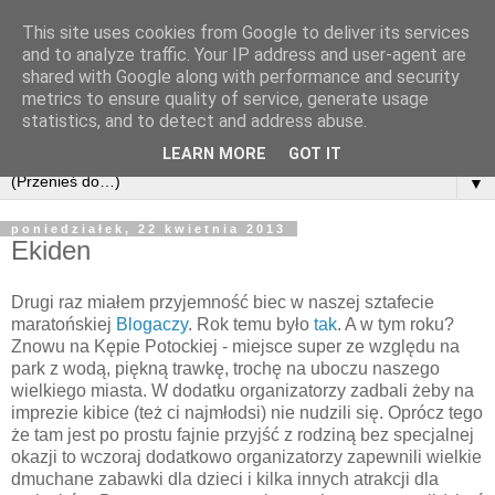
This site uses cookies from Google to deliver its services
and to analyze traffic. Your IP address and user-agent are
shared with Google along with performance and security
metrics to ensure quality of service, generate usage
statistics, and to detect and address abuse.
LEARN MORE
GOT IT
▼
poniedziałek, 22 kwietnia 2013
Ekiden
Drugi raz miałem przyjemność biec w naszej sztafecie
maratońskiej
Blogaczy
. Rok temu było
tak
. A w tym roku?
Znowu na Kępie Potockiej - miejsce super ze względu na
park z wodą, piękną trawkę, trochę na uboczu naszego
wielkiego miasta. W dodatku organizatorzy zadbali żeby na
imprezie kibice (też ci najmłodsi) nie nudzili się. Oprócz tego
że tam jest po prostu fajnie przyjść z rodziną bez specjalnej
okazji to wczoraj dodatkowo organizatorzy zapewnili wielkie
dmuchane zabawki dla dzieci i kilka innych atrakcji dla