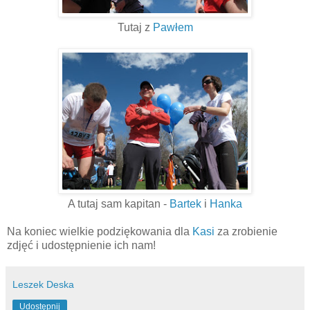
Tutaj z
Pawłem
A tutaj sam kapitan -
Bartek
i
Hanka
Na koniec wielkie podziękowania dla
Kasi
za zrobienie
zdjęć i udostępnienie ich nam!
Leszek Deska
Udostępnij