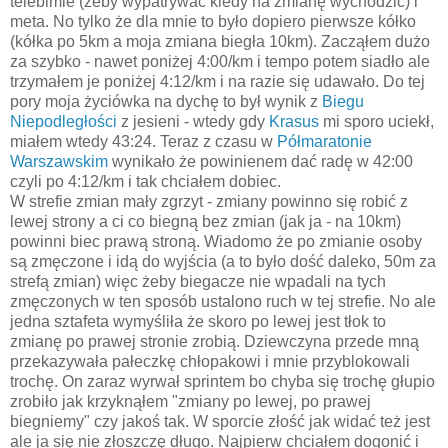
telebimie (żeby wypatrywać kiedy na zmianę wychodzić) i
meta. No tylko że dla mnie to było dopiero pierwsze kółko
(kółka po 5km a moja zmiana biegła 10km). Zacząłem dużo
za szybko - nawet poniżej 4:00/km i tempo potem siadło ale
trzymałem je poniżej 4:12/km i na razie się udawało. Do tej
pory moja życiówka na dychę to był wynik z
Biegu
Niepodległości
z jesieni - wtedy gdy
Krasus
mi sporo uciekł,
miałem wtedy 43:24. Teraz z czasu w
Półmaratonie
Warszawskim
wynikało że powinienem dać radę w 42:00
czyli po 4:12/km i tak chciałem dobiec.
W strefie zmian mały zgrzyt - zmiany powinno się robić z
lewej strony a ci co biegną bez zmian (jak ja - na 10km)
powinni biec prawą stroną. Wiadomo że po zmianie osoby
są zmęczone i idą do wyjścia (a to było dość daleko, 50m za
strefą zmian) więc żeby biegacze nie wpadali na tych
zmęczonych w ten sposób ustalono ruch w tej strefie. No ale
jedna sztafeta wymyśliła że skoro po lewej jest tłok to
zmianę po prawej stronie zrobią. Dziewczyna przede mną
przekazywała pałeczkę chłopakowi i mnie przyblokowali
trochę. On zaraz wyrwał sprintem bo chyba się trochę głupio
zrobiło jak krzyknąłem "zmiany po lewej, po prawej
biegniemy" czy jakoś tak. W sporcie złość jak widać też jest
ale ja się nie złoszczę długo. Najpierw chciałem dogonić i