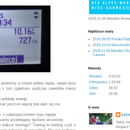
2025.11.08 Maraton Nice
Najbliższe starty
2026.09.05 Praska Pią
2026.10.04 Manchester 
2026.11.08 Maraton Ni
Cannes
Rekordy
Maraton
3:03:03
Półmaraton
1:24:59
esteśmy w stanie pobiec lepiej, nawet dużo
10km
39:20
e się z tym zgadzam: podczas zawodów mamy
5km
18:38
pokłady energii
esać jeszcze więcej (nie dam się mu
O mnie
e, z zabezpieczeniem typu napoje
Lesz
czamy przebiegany dystans wcześniej
Tatuś, mą
rakcie treningu? Trening to trening czyli z
biegacz