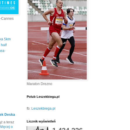
a-Cannes
tka 5km
half
cea-
Maraton Drezno
Polub Leszekbiega.pl
fb:
Leszekbiega.pl
ek Deska
Licznik wyświetleń
ż a teraz
Więcej o