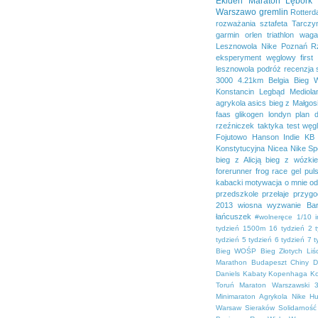
Ekiden
Maraton Lębork
Warszawo
gremlin
Rotter
rozważania
sztafeta
Tarczy
garmin
orlen
triathlon
waga
Lesznowola
Nike
Poznań
R
eksperyment węglowy
first
lesznowola
podróż
recenzja
3000
4.21km
Belgia
Bieg 
Konstancin
Legbąd
Mediola
agrykola
asics
bieg z Małgos
faas
glikogen
londyn
plan 
rzeźniczek
taktyka
test
węg
Fojutowo
Hanson
Indie
KB 
Konstytucyjna
Nicea
Nike Sp
bieg z Alicją
bieg z wózki
forerunner
frog race
gel pul
kabacki
motywacja
o mnie
od
przedszkole
przełaje
przygo
2013
wiosna
wyzwanie Bar
łańcuszek
#wolneręce
1/10 
tydzień
1500m
16 tydzień
2 
tydzień
5 tydzień
6 tydzień
7 t
Bieg WOŚP
Bieg Złotych Liśc
Marathon
Budapeszt
Chiny
D
Daniels
Kabaty
Kopenhaga
K
Toruń
Maraton Warszawski 3
Minimaraton Agrykola
Nike H
Warsaw
Sieraków
Solidarność