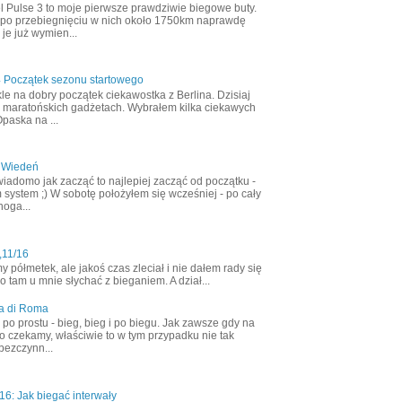
l Pulse 3 to moje pierwsze prawdziwie biegowe buty.
 po przebiegnięciu w nich około 1750km naprawdę
 je już wymien...
4 Początek sezonu startowego
le na dobry początek ciekawostka z Berlina. Dzisiaj
 maratońskich gadżetach. Wybrałem kilka ciekawych
Opaska na ...
 Wiedeń
wiadomo jak zacząć to najlepiej zacząć od początku -
 system ;) W sobotę położyłem się wcześniej - po cały
noga...
,11/16
półmetek, ale jakoś czas zleciał i nie dałem rady się
 tam u mnie słychać z bieganiem. A dział...
a di Roma
ak po prostu - bieg, bieg i po biegu. Jak zawsze gdy na
o czekamy, właściwie to w tym przypadku nie tak
bezczynn...
6: Jak biegać interwały