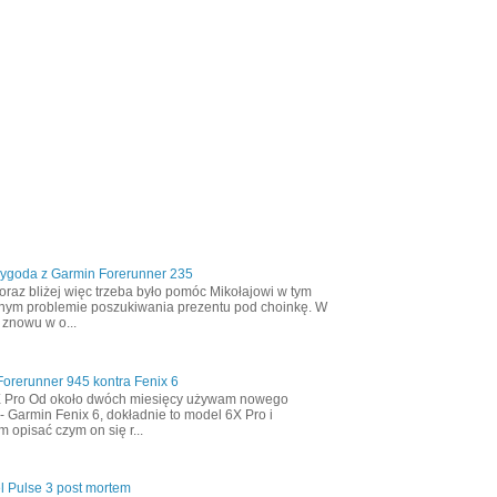
zygoda z Garmin Forerunner 235
oraz bliżej więc trzeba było pomóc Mikołajowi w tym
nym problemie poszukiwania prezentu pod choinkę. W
 znowu w o...
orerunner 945 kontra Fenix 6
X Pro Od około dwóch miesięcy używam nowego
- Garmin Fenix 6, dokładnie to model 6X Pro i
m opisać czym on się r...
l Pulse 3 post mortem