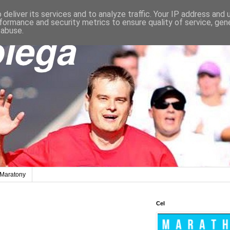
deliver its services and to analyze traffic. Your IP address and
formance and security metrics to ensure quality of service, ge
 abuse.
Maratony
Cel