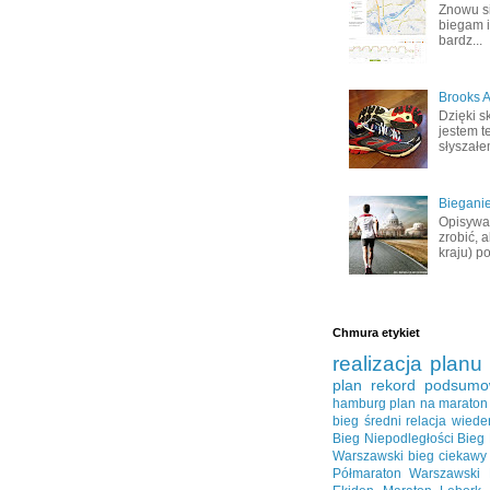
Znowu s
biegam i
bardz...
Brooks A
Dzięki s
jestem t
słyszałem
Bieganie
Opisywał
zrobić, 
kraju) po
Chmura etykiet
realizacja planu
plan
rekord
podsumo
hamburg
plan na maraton
bieg średni
relacja
wiede
Bieg Niepodległości
Bieg
Warszawski
bieg ciekawy
Półmaraton Warszawski