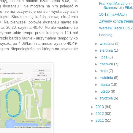
undy), po 2km miałem czas rzędu 8:08, tak
Frankfurt Marathon - 
hę dystansu i nie mogłem na nim polegać w
Schmerz ein Effek
j to nie ma oczywiście sensu - wystarczy sam
10-18 maFRAton
biegło. Starałem się każdą połowę okrążenia
Zawody kontra treni
. Na pierwszej połowie dystansu nawet się
 20:20, czyli na 40:40! No ale wiadomo że
Warsaw Track Cup 
rzymać takie tempo przez kolejnych 12 i pół
Leobieg
yszło bardzo ładnie - utrzymałem tempo tylko
 wyszła po 4:06/km i na mecie wyszło
40:49
.
►
września
(5)
giem Niepodległości na którym na pewno się
►
sierpnia
(1)
►
lipca
(6)
►
czerwca
(7)
►
maja
(7)
►
kwietnia
(5)
►
marca
(10)
►
lutego
(8)
►
stycznia
(6)
►
2013
(94)
►
2012
(83)
►
2011
(51)