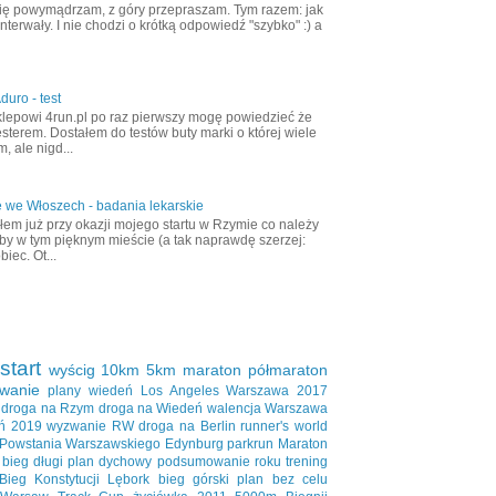
ię powymądrzam, z góry przepraszam. Tym razem: jak
nterwały. I nie chodzi o krótką odpowiedź "szybko" :) a
duro - test
klepowi 4run.pl po raz pierwszy mogę powiedzieć że
esterem. Dostałem do testów buty marki o której wiele
, ale nigd...
 we Włoszech - badania lekarskie
em już przy okazji mojego startu w Rzymie co należy
aby w tym pięknym mieście (a tak naprawdę szerzej:
biec. Ot...
start
wyścig
10km
5km
maraton
półmaraton
wanie
plany
wiedeń
Los Angeles
Warszawa 2017
droga na Rzym
droga na Wiedeń
walencja
Warszawa
ń 2019
wyzwanie RW
droga na Berlin
runner's world
 Powstania Warszawskiego
Edynburg
parkrun
Maraton
bieg długi
plan dychowy
podsumowanie roku
trening
Bieg Konstytucji
Lębork
bieg górski
plan bez celu