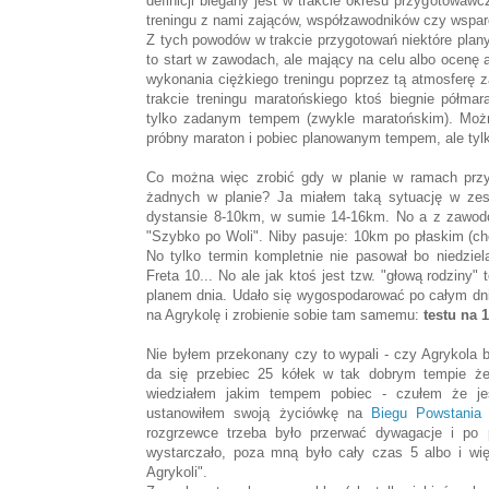
definicji biegany jest w trakcie okresu przygotowa
treningu z nami zająców, współzawodników czy wsparc
Z tych powodów w trakcie przygotowań niektóre plany 
to start w zawodach, ale mający na celu albo ocenę 
wykonania ciężkiego treningu poprzez tą atmosferę 
trakcie treningu maratońskiego ktoś biegnie półma
tylko zadanym tempem (zwykle maratońskim). Możn
próbny maraton i pobiec planowanym tempem, ale tyl
Co można więc zrobić gdy w planie w ramach pr
żadnych w planie? Ja miałem taką sytuację w zes
dystansie 8-10km, w sumie 14-16km. No a z zawodó
"Szybko po Woli". Niby pasuje: 10km po płaskim (choć 
No tylko termin kompletnie nie pasował bo niedziel
Freta 10... No ale jak ktoś jest tzw. "głową rodzin
planem dnia. Udało się wygospodarować po całym dn
na Agrykolę i zrobienie sobie tam samemu:
testu na 
Nie byłem przekonany czy to wypali - czy Agrykola b
da się przebiec 25 kółek w tak dobrym tempie żeb
wiedziałem jakim tempem pobiec - czułem że je
ustanowiłem swoją życiówkę na
Biegu Powstania
rozgrzewce trzeba było przerwać dywagacje i po p
wystarczało, poza mną było cały czas 5 albo i wię
Agrykoli".