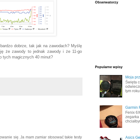
Obserwatorzy
 bardzo dobrze, tak jak na zawodach? Myślę
ję że zawody to jednak zawody i że 11-go
do tych magicznych 40 minut?
Popularne wpisy
Moja pr
Święta c
odwiecz
tym roku
Garmin F
Fenix 6
zegarka 
chciałby
zowanie się. Ja mam zamiar stosować takie testy
Asics Ge