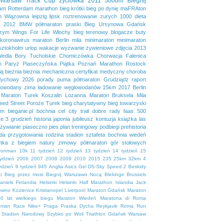
Warsaw Track Cup
życiówka
2011
5000m
Biegnij
dam
Rotterdam marathon
bieg krótki
bieg po dynię
maFRAton
n
Wiązowna
leipzig
lipsk
roztrenowanie
zurych
1000
dieta
2012
BMW półmaraton praski
Bieg Ursynowa
Gdańsk
zym
Wings For Life
Włochy
bieg terenowy
blogacze
buty
koronawirus
maraton Berlin
mila
minimaraton
minimaraton
sztokholm
urlop
wakacje
wyzwanie żywieniowe
zdjęcia
2013
Wedla
Bory Tucholskie
Chomiczówka
Chorwacja
Falenica
n
Paryż
Piaseczyńska Piątka
Poznań Marathon
Rostock
ią
bieżnia
bieżnia mechaniczna
certyfikat medyczny
choroba
dychowy 2026
porady
puma
półmaraton Grudziądz
raport
lowodany
zima
ładowanie węglowodanów
15km
2017
Berlin
Maraton Turek
Koszalin
Lozanna
Maraton Bruksela
Mila
eed Street
Poroże
Turek
bieg charytatywny
bieg towarzyski
em
bieganie.pl
bochnia
cel
city trail
dobre rady
faas 500
se 3
grudzień
historia
japonia
jubileusz
kontuzja
książka
las
żywianie
piaseczno
pies
plan treningowy
podbiegi
prehistoria
da
przygotowania
rodzina
stadion
sztafeta bochnia
wiedeń
tka
z biegiem natury
zimowy półmaraton gór stołowych
ironman
10k
11 tydzień
12 tydzień
13 tydzień
14 tydzień
15
tydzień
2006
2007
2008
2009
2010
2015
235
25km
32km
4
ydzień
9 tydzień
945
Anglia
Asics Gel DS-Sky Speed 2
Beskidy
i
Bieg przez most
Biegnij Warszawo Nocą
Blekinge
Brussels
aniels
Finlandia
Helsinki
Helsinki Half Marathon
Islandia
Jack
owno
Kozienice
Kristianopel
Liverpool
Maraton Gdańsk
Maraton
0 lat wielkiego biegu
Maraton Wiedeń
Maratona di Roma
uman Race
Nike+
Praga
Praska Dycha
Reykjavik
Roma
Run
Stadion Narodowy
Szybko po Woli
Triathlon Gdańsk
Warsaw