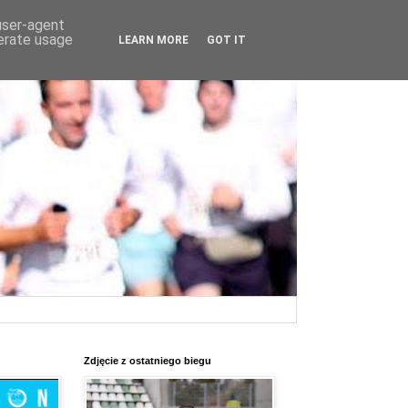
 user-agent
nerate usage
LEARN MORE
GOT IT
Zdjęcie z ostatniego biegu