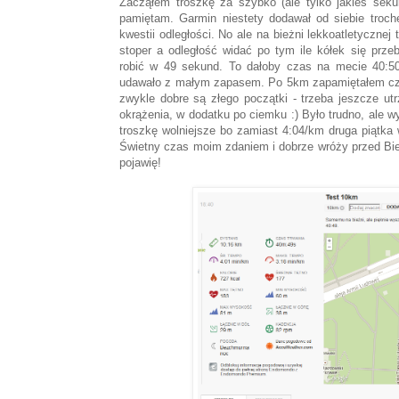
Zacząłem troszkę za szybko (ale tylko jakieś sek
pamiętam. Garmin niestety dodawał od siebie troc
kwestii odległości. No ale na bieżni lekkoatletyczne
stoper a odległość widać po tym ile kółek się prze
robić w 49 sekund. To dałoby czas na mecie 40:50
udawało z małym zapasem. Po 5km zapamiętałem czas
zwykle dobre są złego początki - trzeba jeszcze ut
okrążenia, w dodatku po ciemku :) Było trudno, ale w
troszkę wolniejsze bo zamiast 4:04/km druga piątka
Świetny czas moim zdaniem i dobrze wróży przed Bie
pojawię!