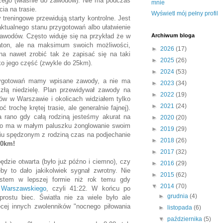
wczego (właśnie do zawodów). Nie ma podczas
mnie
ia na trasie.
Wyświetl mój pełny profil
treningowe przewidują starty kontrolne. Jest
aktualnego stanu przygotowań albo ułatwienie
zawodów. Często widuje się na przykład że w
Archiwum bloga
raton, ale na maksimum swoich możliwości,
►
2026
(17)
a nawet zrobić tak że zapisać się na taki
►
2025
(26)
ko jego część (zwykle do 25km).
►
2024
(53)
zygotowań mamy wpisane zawody, a nie ma
►
2023
(34)
złą niedzielę. Plan przewidywał zawody na
►
2022
(19)
w w Warszawie i okolicach widziałem tylko
►
2021
(24)
trochę krętej trasie, ale generalnie fajnej).
a rano gdy całą rodziną jesteśmy akurat na
►
2020
(20)
y" to ma w małym paluszku żonglowanie swoim
►
2019
(29)
iu spędzonym z rodziną czas na podjechanie
►
2018
(26)
10km!
►
2017
(32)
ędzie otwarta (było już późno i ciemno), czy
►
2016
(29)
y to dało jakikolwiek sygnał zwrotny. Nie
►
2015
(62)
stem w lepszej formie niż rok temu gdy
▼
2014
(70)
 Warszawskiego
, czyli 41:22. W końcu po
►
grudnia
(4)
rostu biec. Światła nie za wiele było ale
cej innych zwolenników "nocnego piłowania
►
listopada
(6)
▼
października
(5)