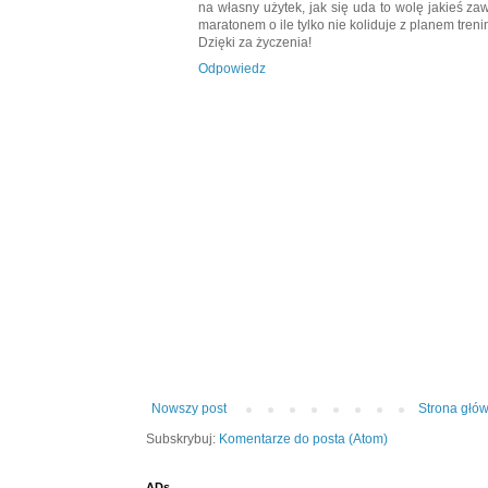
na własny użytek, jak się uda to wolę jakieś z
maratonem o ile tylko nie koliduje z planem tre
Dzięki za życzenia!
Odpowiedz
Nowszy post
Strona głó
Subskrybuj:
Komentarze do posta (Atom)
ADs