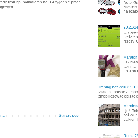
awody typu np. półmaraton na 3-4 tygodnie przed
Asics Ge
Niestety
ningowym.
należało
20,21/2
Jak zwyk
będzie o
rzeczy: 
Maraton
Jak nie 
taki mam
dniu na 
Trening bez celu 8,9,10
Miałem napisać że mamy 
zmobiliozować opisać co
Maraton
I już. T
coś dług
wna
Starszy post
całkiem 
Roma 7/1