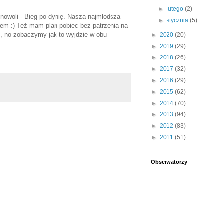
►
lutego
(2)
znowoli - Bieg po dynię. Nasza najmłodsza
►
stycznia
(5)
isałem :) Też mam plan pobiec bez patrzenia na
ze, no zobaczymy jak to wyjdzie w obu
►
2020
(20)
►
2019
(29)
►
2018
(26)
►
2017
(32)
►
2016
(29)
►
2015
(62)
►
2014
(70)
►
2013
(94)
►
2012
(83)
►
2011
(51)
Obserwatorzy