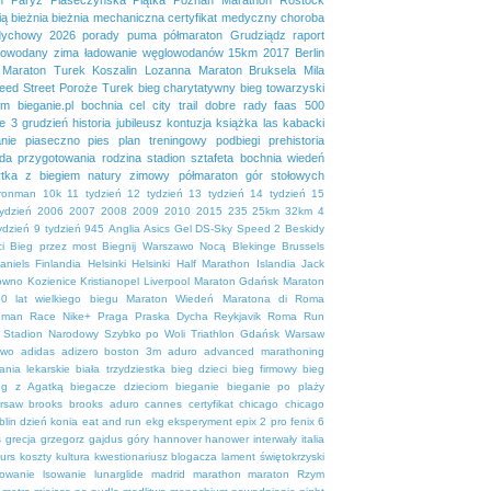
ią
bieżnia
bieżnia mechaniczna
certyfikat medyczny
choroba
dychowy 2026
porady
puma
półmaraton Grudziądz
raport
lowodany
zima
ładowanie węglowodanów
15km
2017
Berlin
Maraton Turek
Koszalin
Lozanna
Maraton Bruksela
Mila
eed Street
Poroże
Turek
bieg charytatywny
bieg towarzyski
em
bieganie.pl
bochnia
cel
city trail
dobre rady
faas 500
se 3
grudzień
historia
jubileusz
kontuzja
książka
las kabacki
nie
piaseczno
pies
plan treningowy
podbiegi
prehistoria
da
przygotowania
rodzina
stadion
sztafeta bochnia
wiedeń
tka
z biegiem natury
zimowy półmaraton gór stołowych
ironman
10k
11 tydzień
12 tydzień
13 tydzień
14 tydzień
15
tydzień
2006
2007
2008
2009
2010
2015
235
25km
32km
4
ydzień
9 tydzień
945
Anglia
Asics Gel DS-Sky Speed 2
Beskidy
i
Bieg przez most
Biegnij Warszawo Nocą
Blekinge
Brussels
aniels
Finlandia
Helsinki
Helsinki Half Marathon
Islandia
Jack
owno
Kozienice
Kristianopel
Liverpool
Maraton Gdańsk
Maraton
0 lat wielkiego biegu
Maraton Wiedeń
Maratona di Roma
uman Race
Nike+
Praga
Praska Dycha
Reykjavik
Roma
Run
Stadion Narodowy
Szybko po Woli
Triathlon Gdańsk
Warsaw
ewo
adidas
adizero boston 3m
aduro
advanced marathoning
ania lekarskie
biała trzydziestka
bieg dzieci
bieg firmowy
bieg
eg z Agatką
biegacze dzieciom
bieganie
bieganie po plaży
rsaw
brooks
brooks aduro
cannes
certyfikat
chicago
chicago
blin
dzień konia
eat and run
ekg
eksperyment
epix 2 pro
fenix 6
s
grecja
grzegorz gajdus
góry
hannover
hanower
interwały
italia
urs
koszty
kultura
kwestionariusz blogacza
lament świętokrzyski
sowanie
lsowanie
lunarglide
madrid
marathon
maraton Rzym