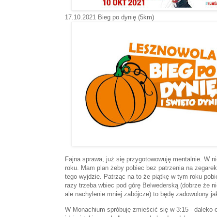
17.10.2021 Bieg po dynię (5km)
Fajna sprawa, już się przygotowowuję mentalnie. W n
roku. Mam plan żeby pobiec bez patrzenia na zegarek
tego wyjdzie. Patrząc na to że piątkę w tym roku pob
razy trzeba wbiec pod górę Belwederską (dobrze że n
ale nachylenie mniej zabójcze) to będę zadowolony j
W Monachium spróbuję zmieścić się w 3:15 - daleko o