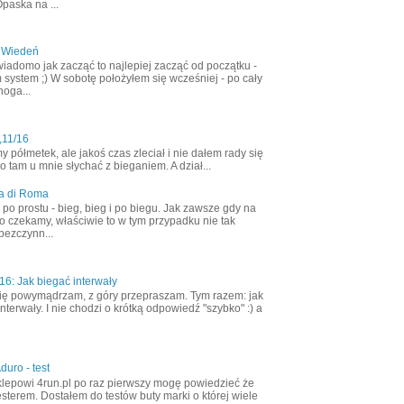
Opaska na ...
 Wiedeń
wiadomo jak zacząć to najlepiej zacząć od początku -
 system ;) W sobotę położyłem się wcześniej - po cały
noga...
,11/16
półmetek, ale jakoś czas zleciał i nie dałem rady się
 tam u mnie słychać z bieganiem. A dział...
a di Roma
ak po prostu - bieg, bieg i po biegu. Jak zawsze gdy na
o czekamy, właściwie to w tym przypadku nie tak
bezczynn...
6: Jak biegać interwały
ię powymądrzam, z góry przepraszam. Tym razem: jak
nterwały. I nie chodzi o krótką odpowiedź "szybko" :) a
duro - test
klepowi 4run.pl po raz pierwszy mogę powiedzieć że
esterem. Dostałem do testów buty marki o której wiele