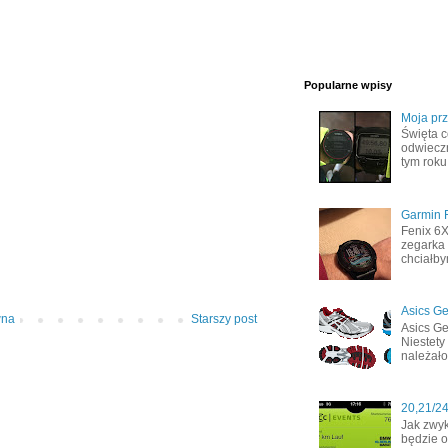
Popularne wpisy
Moja pr
Święta c
odwiecz
tym roku
Garmin F
Fenix 6
zegarka 
chciałby
Asics Ge
wna
Starszy post
Asics Ge
Niestety
należało
20,21/2
Jak zwyk
będzie o