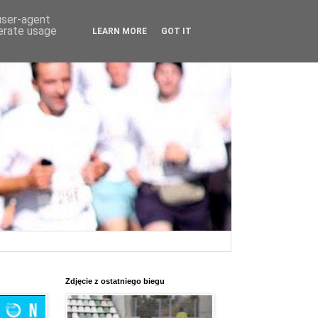
 user-agent
nerate usage
LEARN MORE
GOT IT
Zdjęcie z ostatniego biegu