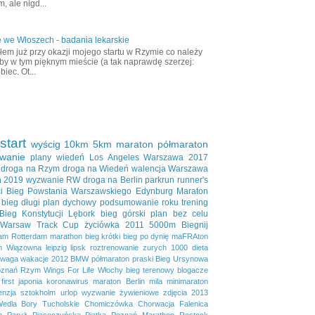
, ale nigd...
 we Włoszech - badania lekarskie
em już przy okazji mojego startu w Rzymie co należy
aby w tym pięknym mieście (a tak naprawdę szerzej:
biec. Ot...
start
wyścig
10km
5km
maraton
półmaraton
wanie
plany
wiedeń
Los Angeles
Warszawa 2017
droga na Rzym
droga na Wiedeń
walencja
Warszawa
ń 2019
wyzwanie RW
droga na Berlin
parkrun
runner's
i
Bieg Powstania Warszawskiego
Edynburg
Maraton
bieg długi
plan dychowy
podsumowanie roku
trening
Bieg Konstytucji
Lębork
bieg górski
plan bez celu
Warsaw Track Cup
życiówka
2011
5000m
Biegnij
dam
Rotterdam marathon
bieg krótki
bieg po dynię
maFRAton
n
Wiązowna
leipzig
lipsk
roztrenowanie
zurych
1000
dieta
waga
wakacje
2012
BMW półmaraton praski
Bieg Ursynowa
znań
Rzym
Wings For Life
Włochy
bieg terenowy
blogacze
first
japonia
koronawirus
maraton Berlin
mila
minimaraton
enzja
sztokholm
urlop
wyzwanie żywieniowe
zdjęcia
2013
Wedla
Bory Tucholskie
Chomiczówka
Chorwacja
Falenica
n
Paryż
Piaseczyńska Piątka
Poznań Marathon
Rostock