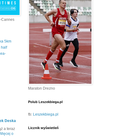
a-Cannes
tka 5km
half
cea-
Maraton Drezno
Polub Leszekbiega.pl
fb:
Leszekbiega.pl
ek Deska
Licznik wyświetleń
ż a teraz
Więcej o