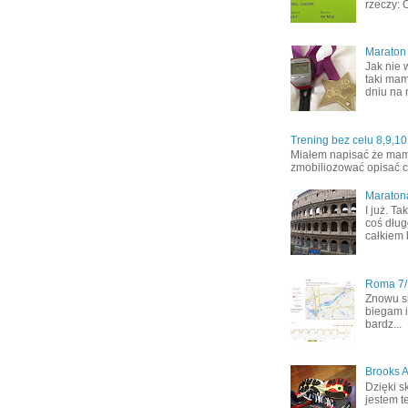
rzeczy: 
Maraton
Jak nie 
taki mam
dniu na 
Trening bez celu 8,9,10
Miałem napisać że mamy 
zmobiliozować opisać co
Maraton
I już. T
coś dług
całkiem 
Roma 7/1
Znowu s
biegam i
bardz...
Brooks A
Dzięki s
jestem t