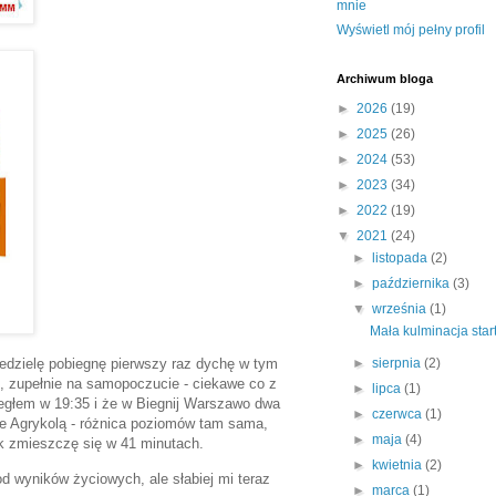
mnie
Wyświetl mój pełny profil
Archiwum bloga
►
2026
(19)
►
2025
(26)
►
2024
(53)
►
2023
(34)
►
2022
(19)
▼
2021
(24)
►
listopada
(2)
►
października
(3)
▼
września
(1)
Mała kulminacja star
►
sierpnia
(2)
iedzielę pobiegnę pierwszy raz dychę w tym
, zupełnie na samopoczucie - ciekawe co z
►
lipca
(1)
iegłem w 19:35 i że w Biegnij Warszawo dwa
►
czerwca
(1)
ie Agrykolą - różnica poziomów tam sama,
►
maja
(4)
ak zmieszczę się w 41 minutach.
►
kwietnia
(2)
d wyników życiowych, ale słabiej mi teraz
►
marca
(1)