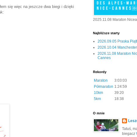
łem się więc na jeszcze dwa biegi i dzięki
ak:
2025.11.08 Maraton Nice
Najbliższe starty
2026.09.05 Praska Pią
2026.10.04 Manchester 
2026.11.08 Maraton Ni
Cannes
Rekordy
Maraton
3:03:03
Półmaraton
1:24:59
10km
39:20
5km
18:38
O mnie
Lesz
Tatuś, mą
biegacz