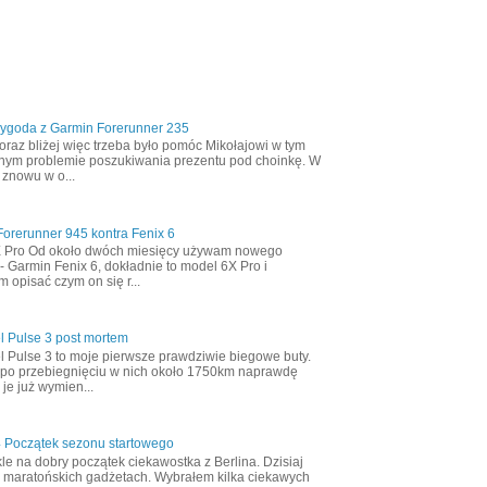
zygoda z Garmin Forerunner 235
oraz bliżej więc trzeba było pomóc Mikołajowi w tym
nym problemie poszukiwania prezentu pod choinkę. W
 znowu w o...
orerunner 945 kontra Fenix 6
X Pro Od około dwóch miesięcy używam nowego
- Garmin Fenix 6, dokładnie to model 6X Pro i
m opisać czym on się r...
l Pulse 3 post mortem
l Pulse 3 to moje pierwsze prawdziwie biegowe buty.
 po przebiegnięciu w nich około 1750km naprawdę
 je już wymien...
4 Początek sezonu startowego
le na dobry początek ciekawostka z Berlina. Dzisiaj
 maratońskich gadżetach. Wybrałem kilka ciekawych