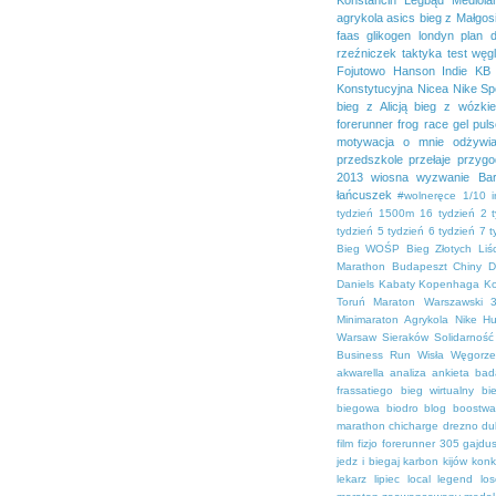
agrykola
asics
bieg z Małgos
faas
glikogen
londyn
plan 
rzeźniczek
taktyka
test
węg
Fojutowo
Hanson
Indie
KB 
Konstytucyjna
Nicea
Nike Sp
bieg z Alicją
bieg z wózki
forerunner
frog race
gel pul
motywacja
o mnie
odżywia
przedszkole
przełaje
przygo
2013
wiosna
wyzwanie Bar
łańcuszek
#wolneręce
1/10 
tydzień
1500m
16 tydzień
2 
tydzień
5 tydzień
6 tydzień
7 t
Bieg WOŚP
Bieg Złotych Liśc
Marathon
Budapeszt
Chiny
D
Daniels
Kabaty
Kopenhaga
K
Toruń
Maraton Warszawski 3
Minimaraton Agrykola
Nike H
Warsaw
Sieraków
Solidarność
Business Run
Wisła
Węgorz
akwarella
analiza
ankieta
bad
frassatiego
bieg wirtualny
bi
biegowa
biodro
blog
boostwa
marathon
chicharge
drezno
du
film
fizjo
forerunner 305
gajdu
jedz i biegaj
karbon
kijów
konk
lekarz
lipiec
local legend
lo