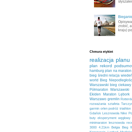
słyszałem
Bieganie
Opisywał
zrobić, 
kraju) po
Chmura etykiet
realizacja planu
plan
rekord
podsumo
hamburg
plan na maraton
bieg średni
relacja
wiede
world
Bieg Niepodległośc
Warszawski
bieg ciekawy
Półmaraton Warszawski
Ekiden
Maraton Lębork
Warszawo
gremlin
Rotter
rozważania
sztafeta
Tarczy
garmin
orlen
podróż
triathlon
Gdańsk
Lesznowola
Nike
Po
buty
eksperyment węglowy
minimaraton lesznowola
rec
3000
4.21km
Belgia
Bieg 
Konstancin
Legbąd
Mediola