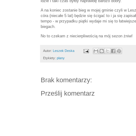
idzie i taki czas byłby naprawdę bardzo dobry.
A na koniec zostanie bieg w mojej gminie czyli w Les
córa (niecałe 5 lat) będzie się ścigać to i ja się zap
tempo - w przypadku piątki wydaje mi się to łatwiejs
biegach.
No to czekam z niecierpliwością na mój sezon żniw!
Autor:
Leszek Deska
Etykiety:
plany
Brak komentarzy:
Prześlij komentarz