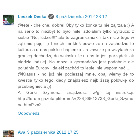
Leszek Deska
8 października 2012 23:12
@tete - che che, dobre! Oby tylko żonka tu nie zajrzała ;) A
na serio to niezbyt to było miłe, zdołałem tylko wyrzucić z
siebie "No, ludzie!!!" ale te zagraniczniaki i tak nic z tego w
ząb nie pojęli :) I niech mi ktoś powie że na zachodzie to
kultura a u nas polskie bagienko. Ja zawsze po wizytach za
granicą dochodzę do wniosku że u nas to jest porządek jak
nigdzie indziej. No może u germańców jest podobnie ale
południe Europy i daleki zachód to lepiej nie wspominać...
@Krasus - no już nie pocieszaj mnie, obaj wiemy że to
kwestia tylko tego kiedy znajdziesz najbliższą połówkę do
przebiegnięcia ;))
A Górki Szymona znajdziesz w/g tej instrukcji:
http://forum.gazeta.pl/forum/w,234,89613733,,Gorki_Szymo
na.html?v=2
Odpowiedz
Ava
9 października 2012 17:25