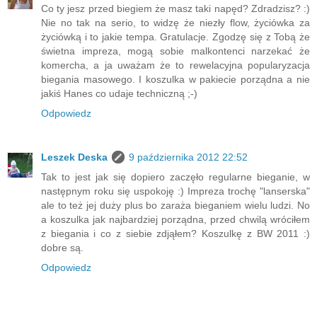
Co ty jesz przed biegiem że masz taki napęd? Zdradzisz? :)
Nie no tak na serio, to widzę że niezły flow, życiówka za
życiówką i to jakie tempa. Gratulacje. Zgodzę się z Tobą że
świetna impreza, mogą sobie malkontenci narzekać że
komercha, a ja uważam że to rewelacyjna popularyzacja
biegania masowego. I koszulka w pakiecie porządna a nie
jakiś Hanes co udaje techniczną ;-)
Odpowiedz
Leszek Deska
9 października 2012 22:52
Tak to jest jak się dopiero zaczęło regularne bieganie, w
następnym roku się uspokoję :) Impreza trochę "lanserska"
ale to też jej duży plus bo zaraża bieganiem wielu ludzi. No
a koszulka jak najbardziej porządna, przed chwilą wróciłem
z biegania i co z siebie zdjąłem? Koszulkę z BW 2011 :)
dobre są.
Odpowiedz