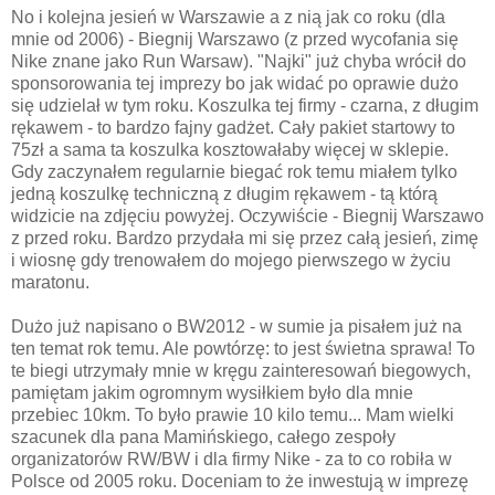
No i kolejna jesień w Warszawie a z nią jak co roku (dla
mnie od 2006) - Biegnij Warszawo (z przed wycofania się
Nike znane jako Run Warsaw). "Najki" już chyba wrócił do
sponsorowania tej imprezy bo jak widać po oprawie dużo
się udzielał w tym roku. Koszulka tej firmy - czarna, z długim
rękawem - to bardzo fajny gadżet. Cały pakiet startowy to
75zł a sama ta koszulka kosztowałaby więcej w sklepie.
Gdy zaczynałem regularnie biegać rok temu miałem tylko
jedną koszulkę techniczną z długim rękawem - tą którą
widzicie na zdjęciu powyżej. Oczywiście - Biegnij Warszawo
z przed roku. Bardzo przydała mi się przez całą jesień, zimę
i wiosnę gdy trenowałem do mojego pierwszego w życiu
maratonu.
Dużo już napisano o BW2012 - w sumie ja pisałem już na
ten temat rok temu. Ale powtórzę: to jest świetna sprawa! To
te biegi utrzymały mnie w kręgu zainteresowań biegowych,
pamiętam jakim ogromnym wysiłkiem było dla mnie
przebiec 10km. To było prawie 10 kilo temu... Mam wielki
szacunek dla pana Mamińskiego, całego zespoły
organizatorów RW/BW i dla firmy Nike - za to co robiła w
Polsce od 2005 roku. Doceniam to że inwestują w imprezę