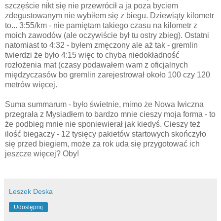
szczęście nikt się nie przewrócił a ja poza byciem
zdegustowanym nie wybiłem się z biegu. Dziewiąty kilometr
to... 3:55/km - nie pamiętam takiego czasu na kilometr z
moich zawodów (ale oczywiście był tu ostry zbieg). Ostatni
natomiast to 4:32 - byłem zmęczony ale aż tak - gremlin
twierdzi że było 4:15 więc to chyba niedokładność
rozłożenia mat (czasy podawałem wam z oficjalnych
międzyczasów bo gremlin zarejestrował około 100 czy 120
metrów więcej.
Suma summarum - było świetnie, mimo że Nowa Iwiczna
przegrała z Mysiadłem to bardzo mnie cieszy moja forma - to
że podbieg mnie nie sponiewierał jak kiedyś. Cieszy też
ilość biegaczy - 12 tysięcy pakietów startowych skończyło
się przed biegiem, może za rok uda się przygotować ich
jeszcze więcej? Oby!
Leszek Deska
Udostępnij