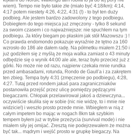
wiem). Tempo nie było takie złe (miało być 4:18/km): 4:14,
4:17 potem niestety 4:26, 4:22, 4:31 (!) - to był ten duży
podbieg. Ale jestem bardzo zadowolony z tego podbiegu.
Dobiegłem do tego miejsca już zmęczony - tylko 8 sekund
za swoim czasem i co najważniejsze: nie spuchłem na tym
podbiegu. Ja który biegam po płaskim jak stół Mazowszu :) !
Co prawda endomondo pokazuje wyraźnie że tętno za 160
wzrosło do 186 ale dałem radę. Na półmetku miałem 21:50 i
już godziłem się z myślą że moja walka zamiast o 43 minuty
odbędzie się o wynik 44:00 ale ale, teraz było przecież już z
górki. No może nie od razu, najpierw czekała mnie rundka
przed ambasadami, rotunda, Rondo de Gaull'a i za zakrętem
ten zbieg. Tempa były 4:31 (zmęczenie po podbiegu), 4:28,
4:27. Tutaj przed rondem jakaś para zagraniczniaków
postanowiła przejść przez ulicę pomiędzy pędzącymi
biegaczami. Chłopak przelawirował jakoś a dziewczyna...
oczywiście skuliła się w sobie (nic nie widzę, to i mnie nie
widzicie!) i weszło prosto przede mnie. Wbiegłem w nią z
całym impetem bo mając w nogach 8km tak szybkim
tempem byłem już w trybie przeżycia (survival mode) i nie
miałem siły jej omijać. Zresztą nie podejrzewałem że można
być tak... mądrym i wejść prosto w grupkę biegaczy. Na