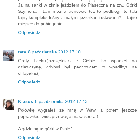
Ja na sanki w zimie jeździłem do Piaseczna na tzw. Górki
Szymona - tam można trenować też te podbiegi, to taki
fajny kompleks leśny z małymi jeziorkami (stawami?) - fajne
miejsce do pobiegania.
Odpowiedz
tete
8 października 2012 17:10
Graty Lechu:)szczęściarz z Ciebie, bo wpadłeś na
dziewczynę, gdybyś był pechowcem to wpadłbyś na
chłopaka:(
Odpowiedz
Krasus
8 października 2012 17:43
Połówkę wygrałeś ze mną w Waw, a potem jeszcze
poprawiłeś, więc przewagę masz sporą;)
A gdzie są te górki w P-nie?
Odpowiedz