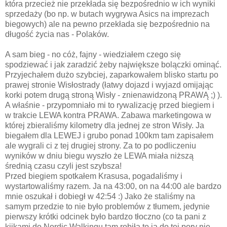
która przecież nie przekłada się bezpośrednio w ich wyniki
sprzedaży (bo np. w butach wygrywa Asics na imprezach
biegowych) ale na pewno przekłada się bezpośrednio na
długość życia nas - Polaków.
A sam bieg - no cóż, fajny - wiedziałem czego się
spodziewać i jak zaradzić żeby największe bolączki ominąć.
Przyjechałem dużo szybciej, zaparkowałem blisko startu po
prawej stronie Wisłostrady (łatwy dojazd i wyjazd omijając
korki potem drugą stroną Wisły - znienawidzoną PRAWĄ ;) ).
A właśnie - przypomniało mi to rywalizację przed biegiem i
w trakcie LEWA kontra PRAWA. Zabawa marketingowa w
której zbieraliśmy kilometry dla jednej ze stron Wisły. Ja
biegałem dla LEWEJ i grubo ponad 100km tam zapisałem
ale wygrali ci z tej drugiej strony. Za to po podliczeniu
wyników w dniu biegu wyszło że LEWA miała niższą
średnią czasu czyli jest szybsza!
Przed biegiem spotkałem Krasusa, pogadaliśmy i
wystartowaliśmy razem. Ja na 43:00, on na 44:00 ale bardzo
mnie oszukał i dobiegł w 42:54 :) Jako że staliśmy na
samym przedzie to nie było problemów z tłumem, jedynie
pierwszy krótki odcinek było bardzo tłoczno (co ta pani z
kijkami do Nordic Walkingu tam robiła to ja do tej pory nie