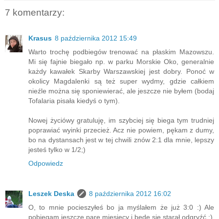
7 komentarzy:
Krasus
8 października 2012 15:49
Warto trochę podbiegów trenować na płaskim Mazowszu.
Mi się fajnie biegało np. w parku Morskie Oko, generalnie
każdy kawałek Skarby Warszawskiej jest dobry. Ponoć w
okolicy Magdalenki są też super wydmy, gdzie całkiem
nieźle można się sponiewierać, ale jeszcze nie byłem (bodaj
Tofalaria pisała kiedyś o tym).
Nowej życiówy gratuluję, im szybciej się biega tym trudniej
poprawiać wyinki przecież. Acz nie powiem, pękam z dumy,
bo na dystansach jest w tej chwili znów 2:1 dla mnie, lepszy
jesteś tylko w 1/2;)
Odpowiedz
Leszek Deska
8 października 2012 16:02
O, to mnie pocieszyłeś bo ja myślałem że już 3:0 :) Ale
pobiegam jeszcze parę miesięcy i będę się starał odgryźć :)