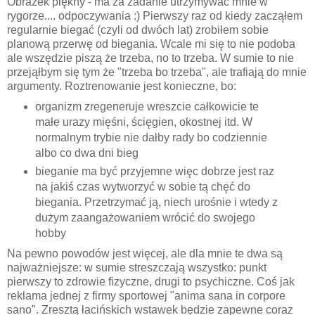
Obrazek piękny - ma za zadanie utrzymywać mnie w
rygorze.... odpoczywania :) Pierwszy raz od kiedy zacząłem
regularnie biegać (czyli od dwóch lat) zrobiłem sobie
planową przerwę od biegania. Wcale mi się to nie podoba
ale wszędzie piszą że trzeba, no to trzeba. W sumie to nie
przejąłbym się tym że "trzeba bo trzeba", ale trafiają do mnie
argumenty. Roztrenowanie jest konieczne, bo:
organizm zregeneruje wreszcie całkowicie te
małe urazy mięśni, ścięgien, okostnej itd. W
normalnym trybie nie dałby rady bo codziennie
albo co dwa dni bieg
bieganie ma być przyjemne więc dobrze jest raz
na jakiś czas wytworzyć w sobie tą chęć do
biegania. Przetrzymać ją, niech urośnie i wtedy z
dużym zaangażowaniem wrócić do swojego
hobby
Na pewno powodów jest więcej, ale dla mnie te dwa są
najważniejsze: w sumie streszczają wszystko: punkt
pierwszy to zdrowie fizyczne, drugi to psychiczne. Coś jak
reklama jednej z firmy sportowej "anima sana in corpore
sano". Zresztą łacińskich wstawek będzie zapewne coraz