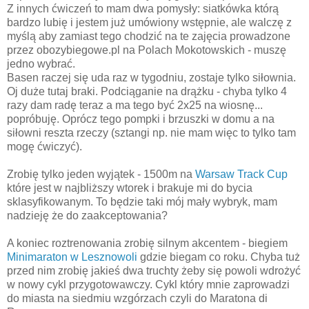
Z innych ćwiczeń to mam dwa pomysły: siatkówka którą
bardzo lubię i jestem już umówiony wstępnie, ale walczę z
myślą aby zamiast tego chodzić na te zajęcia prowadzone
przez obozybiegowe.pl na Polach Mokotowskich - muszę
jedno wybrać.
Basen raczej się uda raz w tygodniu, zostaje tylko siłownia.
Oj duże tutaj braki. Podciąganie na drążku - chyba tylko 4
razy dam radę teraz a ma tego być 2x25 na wiosnę...
popróbuję. Oprócz tego pompki i brzuszki w domu a na
siłowni reszta rzeczy (sztangi np. nie mam więc to tylko tam
mogę ćwiczyć).
Zrobię tylko jeden wyjątek - 1500m na
Warsaw Track Cup
które jest w najbliższy wtorek i brakuje mi do bycia
sklasyfikowanym. To będzie taki mój mały wybryk, mam
nadzieję że do zaakceptowania?
A koniec roztrenowania zrobię silnym akcentem - biegiem
Minimaraton w Lesznowoli
gdzie biegam co roku. Chyba tuż
przed nim zrobię jakieś dwa truchty żeby się powoli wdrożyć
w nowy cykl przygotowawczy. Cykl który mnie zaprowadzi
do miasta na siedmiu wzgórzach czyli do Maratona di