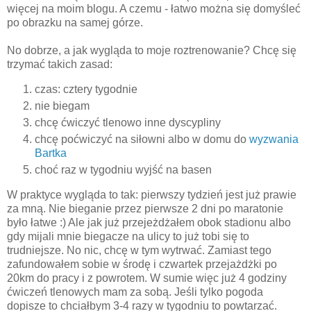
więcej na moim blogu. A czemu - łatwo można się domyśleć
po obrazku na samej górze.
No dobrze, a jak wygląda to moje roztrenowanie? Chcę się
trzymać takich zasad:
czas: cztery tygodnie
nie biegam
chcę ćwiczyć tlenowo inne dyscypliny
chcę poćwiczyć na siłowni albo w domu do
wyzwania
Bartka
choć raz w tygodniu wyjść na basen
W praktyce wygląda to tak: pierwszy tydzień jest już prawie
za mną. Nie bieganie przez pierwsze 2 dni po maratonie
było łatwe :) Ale jak już przejeżdżałem obok stadionu albo
gdy mijali mnie biegacze na ulicy to już tobi się to
trudniejsze. No nic, chcę w tym wytrwać. Zamiast tego
zafundowałem sobie w środę i czwartek przejażdżki po
20km do pracy i z powrotem. W sumie więc już 4 godziny
ćwiczeń tlenowych mam za sobą. Jeśli tylko pogoda
dopisze to chciałbym 3-4 razy w tygodniu to powtarzać.