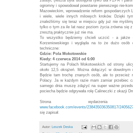
zdobyć (reszta była dostępna tylko dla PZPR i partii
ogromny i spowodował powstanie pierwszego nie-ko
Mazowieckim, wprowadzenie reform gospodarczych Le
i wiele, wiele innych milowych kroków. Dzięki t
znaleźliśmy się teraz w miejscu gdy już nie myślim
tylko o tym za ile lat nasz poziom życia zrówna się z
zresztą praktycznie już nie ma.
To wszystko będziemy chcieli uczcić - a jakże 
Korzeniowskiego i wygląda na to że dużo osób d
techniczne:
Gdzie: Pola Mokotowskie
Kiedy: 4 czerwca 2014 od 6:00
Startujemy na Polach Mokotowskich od strony ulic
około 12,5 okrążeń. Można dołączyć w dowolnym m
Będzie tam trochę znanych osób, ale to przecież
Polacy. Ja w każdym razie mam zamiar przebiec c
samego dnia muszę zdążyć na super ważne przedst
pociecha będzie odgrywała rolę Calineczki z okazji Dn
Strona wydarzenia 
www.facebook.com/events/238435036350817/240562
się zapisał.
Autor:
Leszek Deska