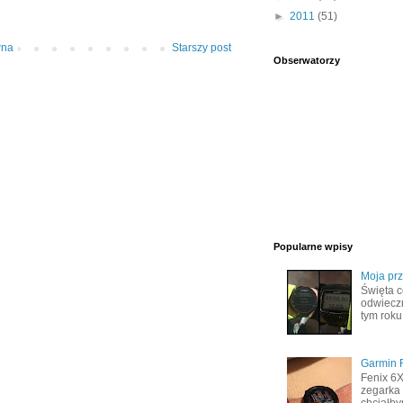
►
2011
(51)
wna
Starszy post
Obserwatorzy
Popularne wpisy
Moja pr
Święta c
odwiecz
tym roku
Garmin F
Fenix 6
zegarka 
chciałby