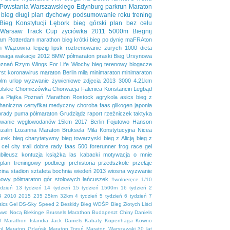
 Powstania Warszawskiego
Edynburg
parkrun
Maraton
bieg długi
plan dychowy
podsumowanie roku
trening
Bieg Konstytucji
Lębork
bieg górski
plan bez celu
Warsaw Track Cup
życiówka
2011
5000m
Biegnij
dam
Rotterdam marathon
bieg krótki
bieg po dynię
maFRAton
n
Wiązowna
leipzig
lipsk
roztrenowanie
zurych
1000
dieta
waga
wakacje
2012
BMW półmaraton praski
Bieg Ursynowa
znań
Rzym
Wings For Life
Włochy
bieg terenowy
blogacze
irst
koronawirus
maraton Berlin
mila
minimaraton
minimaraton
olm
urlop
wyzwanie żywieniowe
zdjęcia
2013
3000
4.21km
lskie
Chomiczówka
Chorwacja
Falenica
Konstancin
Legbąd
a Piątka
Poznań Marathon
Rostock
agrykola
asics
bieg z
haniczna
certyfikat medyczny
choroba
faas
glikogen
japonia
orady
puma
półmaraton Grudziądz
raport
rzeźniczek
taktyka
owanie węglowodanów
15km
2017
Berlin
Fojutowo
Hanson
zalin
Lozanna
Maraton Bruksela
Mila Konstytucyjna
Nicea
urek
bieg charytatywny
bieg towarzyski
bieg z Alicją
bieg z
cel
city trail
dobre rady
faas 500
forerunner
frog race
gel
ubileusz
kontuzja
książka
las kabacki
motywacja
o mnie
plan treningowy
podbiegi
prehistoria
przedszkole
przełaje
zina
stadion
sztafeta bochnia
wiedeń 2013
wiosna
wyzwanie
mowy półmaraton gór stołowych
łańcuszek
#wolneręce
1/10
ydzień
13 tydzień
14 tydzień
15 tydzień
1500m
16 tydzień
2
9
2010
2015
235
25km
32km
4 tydzień
5 tydzień
6 tydzień
7
sics Gel DS-Sky Speed 2
Beskidy
Bieg WOŚP
Bieg Złotych Liści
zawo Nocą
Blekinge
Brussels Marathon
Budapeszt
Chiny
Daniels
lf Marathon
Islandia
Jack Daniels
Kabaty
Kopenhaga
Kowno
ol
Maraton Gdańsk
Maraton Toruń
Maraton Warszawski 30 lat