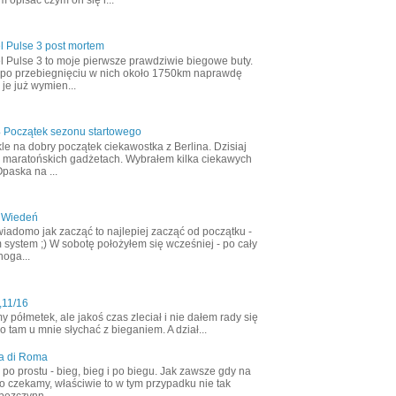
l Pulse 3 post mortem
l Pulse 3 to moje pierwsze prawdziwie biegowe buty.
 po przebiegnięciu w nich około 1750km naprawdę
 je już wymien...
4 Początek sezonu startowego
le na dobry początek ciekawostka z Berlina. Dzisiaj
 maratońskich gadżetach. Wybrałem kilka ciekawych
Opaska na ...
 Wiedeń
wiadomo jak zacząć to najlepiej zacząć od początku -
 system ;) W sobotę położyłem się wcześniej - po cały
noga...
,11/16
półmetek, ale jakoś czas zleciał i nie dałem rady się
 tam u mnie słychać z bieganiem. A dział...
a di Roma
ak po prostu - bieg, bieg i po biegu. Jak zawsze gdy na
o czekamy, właściwie to w tym przypadku nie tak