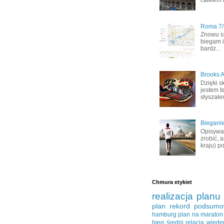
całkiem 
Roma 7/1
Znowu s
biegam i
bardz...
Brooks A
Dzięki s
jestem t
słyszałem
Bieganie
Opisywał
zrobić, 
kraju) po
Chmura etykiet
realizacja planu
plan
rekord
podsumo
hamburg
plan na maraton
bieg średni
relacja
wiede