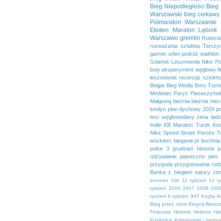
Bieg Niepodległości
Bieg
Warszawski
bieg ciekawy
Półmaraton Warszawski
Ekiden
Maraton Lębork
Warszawo
gremlin
Rotter
rozważania
sztafeta
Tarczy
garmin
orlen
podróż
triathlon
Gdańsk
Lesznowola
Nike
Po
buty
eksperyment węglowy
f
lesznowola
recenzja
sztokh
Belgia
Bieg Wedla
Bory Tucho
Mediolan
Paryż
Piaseczyńsk
Małgosią
bieżnia
bieżnia mec
londyn
plan dychowy 2026
p
test
węglowodany
zima
ład
Indie
KB Maraton Turek
Kos
Nike Speed Street
Poroże
T
wózkiem
bieganie.pl
bochnia
pulse 3
grudzień
historia
j
odżywianie
piaseczno
pies
przygoda
przygotowania
rod
Bartka
z biegiem natury
zi
ironman
10k
11 tydzień
12 t
tydzień
2006
2007
2008
200
tydzień
9 tydzień
945
Anglia
A
Bieg przez most
Biegnij Wars
Finlandia
Helsinki
Helsinki Ha
Kozienice
Kristianopel
Liverpo