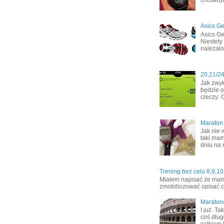
Asics Ge
Asics Ge
Niestety
należało
20,21/2
Jak zwyk
będzie o
rzeczy: 
Maraton
Jak nie 
taki mam
dniu na 
Trening bez celu 8,9,10
Miałem napisać że mamy 
zmobiliozować opisać co
Maraton
I już. T
coś dług