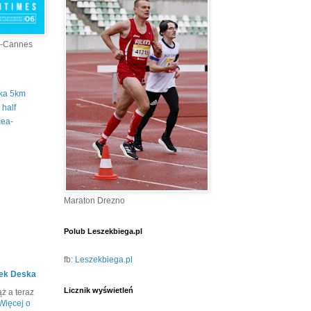
a-Cannes
tka 5km
half
cea-
Maraton Drezno
Polub Leszekbiega.pl
fb:
Leszekbiega.pl
ek Deska
Licznik wyświetleń
ż a teraz
Więcej o