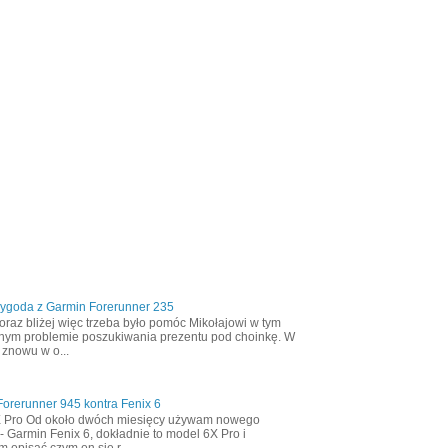
zygoda z Garmin Forerunner 235
oraz bliżej więc trzeba było pomóc Mikołajowi w tym
nym problemie poszukiwania prezentu pod choinkę. W
 znowu w o...
orerunner 945 kontra Fenix 6
X Pro Od około dwóch miesięcy używam nowego
- Garmin Fenix 6, dokładnie to model 6X Pro i
m opisać czym on się r...