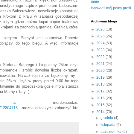
 satelickich). Rozmiar klęski komunistów był
mnie
munistycznego rządu z premierem Tadeuszem
Wyświetl mój pełny profil
szka Balcerowicza, nowelizację konstytucji
ym krokom z kraju w zapaści gospodarczej
y o tym gdzie można kupić papier toaletowy
Archiwum bloga
 krajami za zachodnią granicą. Granicą której
►
2026
(18)
►
2025
(26)
- biegiem. Pomysł jest autorstwa Roberta
ołączy do tego biegu. A więc informacje
►
2024
(53)
►
2023
(34)
►
2022
(19)
►
2021
(24)
y Stefana Batorego i biegniemy 25km czyli
omencie i zrobić dowolną liczbę okrążeń.
►
2020
(20)
 nieważne. Najważniejsze że będziemy my -
►
2019
(29)
ałe 25km i być w pracy przed 9:00 bo tego
►
2018
(26)
awienie do przedszkola gdzie moja starsza
►
2017
(32)
ia Mamy i Taty :) !
►
2016
(29)
na mordoksiędze:
►
2015
(62)
712804716
- można dołączyć i zobaczyć kto
▼
2014
(70)
►
grudnia
(4)
►
listopada
(6)
►
października
(5)