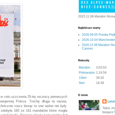
2025.11.08 Maraton Nice
Najbliższe starty
2026.09.05 Praska Pią
2026.10.04 Manchester 
2026.11.08 Maraton Ni
Cannes
Rekordy
Maraton
3:03:03
Półmaraton
1:24:59
10km
39:20
5km
18:38
O mnie
w celu uczczenia 25-tej rocznicy pierwszych
ojennej Polsce. Trochę długa ta nazwa,
Lesz
nicznie rzecz biorąc to one wolne nie były.
Tatuś, mą
ć zdobyła 160 ze 161 mandatów które mogła
biegacz