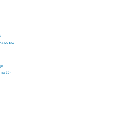
4
ka po raz
cja
 na 25-