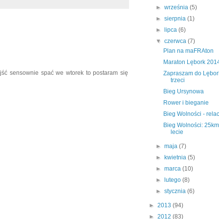
►
września
(5)
►
sierpnia
(1)
►
lipca
(6)
▼
czerwca
(7)
Plan na maFRAton
Maraton Lębork 201
jść sensownie spać we wtorek to postaram się
Zapraszam do Lębor
trzeci
Bieg Ursynowa
Rower i bieganie
Bieg Wolności - rela
Bieg Wolności: 25km
lecie
►
maja
(7)
►
kwietnia
(5)
►
marca
(10)
►
lutego
(8)
►
stycznia
(6)
►
2013
(94)
►
2012
(83)