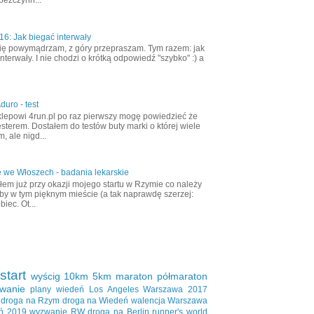
bezczynn...
6: Jak biegać interwały
ię powymądrzam, z góry przepraszam. Tym razem: jak
nterwały. I nie chodzi o krótką odpowiedź "szybko" :) a
duro - test
klepowi 4run.pl po raz pierwszy mogę powiedzieć że
esterem. Dostałem do testów buty marki o której wiele
, ale nigd...
 we Włoszech - badania lekarskie
em już przy okazji mojego startu w Rzymie co należy
aby w tym pięknym mieście (a tak naprawdę szerzej:
biec. Ot...
start
wyścig
10km
5km
maraton
półmaraton
wanie
plany
wiedeń
Los Angeles
Warszawa 2017
droga na Rzym
droga na Wiedeń
walencja
Warszawa
ń 2019
wyzwanie RW
droga na Berlin
runner's world