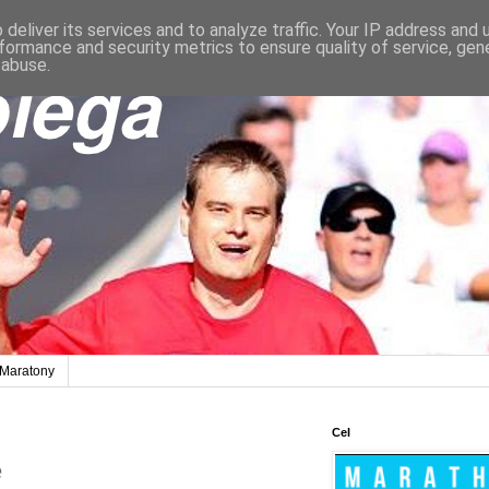
deliver its services and to analyze traffic. Your IP address and
formance and security metrics to ensure quality of service, ge
 abuse.
Maratony
Cel
e