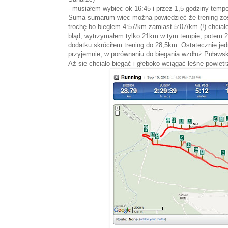
- musiałem wybiec ok 16:45 i przez 1,5 godziny temp
Suma sumarum więc można powiedzieć że trening zost
trochę bo biegłem 4:57/km zamiast 5:07/km (!) chciał
błąd, wytrzymałem tylko 21km w tym tempie, potem 
dodatku skróciłem trening do 28,5km. Ostatecznie jed
przyjemnie, w porównaniu do biegania wzdłuż Puławsk
Aż się chciało biegać i głęboko wciągać leśne powietr