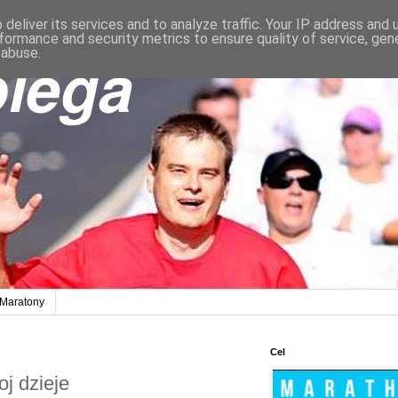
deliver its services and to analyze traffic. Your IP address and
formance and security metrics to ensure quality of service, ge
 abuse.
Maratony
Cel
oj dzieje