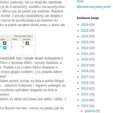
mnie
niezbyt markowy, nie za drogi ale naprawdę
 je do 6 atmosfer), siodełko ma amortyzator,
Wyświetl mój pełny profil
. Mimo tylu lat jeździ się świetnie. Robiłem
o kombi, z przodu siedzieliśmy we dwójkę z
Archiwum bloga
 córcia do przedszkola a ja rowerem do
ylko w piątek wziąłem dzień pracy z domu ale
►
2026
(19)
►
2025
(26)
►
2024
(53)
►
2023
(34)
►
2022
(19)
►
2021
(24)
iedziałek było zaległe długie wybieganie o
►
2020
(20)
55/km z przerwą 400m - wyszły świetnie, w
►
2019
(29)
 Padało a ja czułem lekkie drapanie w
►
2018
(26)
I znowu głupio zrobiłem :) co prawda dałem
ować!
►
2017
(32)
iałem wybór: jechać za dnia a potem biegać
►
2016
(29)
. odwrócić kolejność i najpierw pobiegać po
►
2015
(62)
czywiście wybrałem bieganie za dnia w
wności:
►
2014
(70)
domo że obiad teściowej jest dobry i obfity :)
►
2013
(94)
▼
2012
(83)
ł w Borach ten wie - sosny na piasku jak na
►
grudnia
(5)