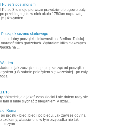
l Pulse 3 post mortem
l Pulse 3 to moje pierwsze prawdziwie biegowe buty.
 po przebiegnięciu w nich około 1750km naprawdę
 je już wymien...
4 Początek sezonu startowego
le na dobry początek ciekawostka z Berlina. Dzisiaj
 maratońskich gadżetach. Wybrałem kilka ciekawych
Opaska na ...
 Wiedeń
wiadomo jak zacząć to najlepiej zacząć od początku -
 system ;) W sobotę położyłem się wcześniej - po cały
noga...
,11/16
półmetek, ale jakoś czas zleciał i nie dałem rady się
 tam u mnie słychać z bieganiem. A dział...
a di Roma
ak po prostu - bieg, bieg i po biegu. Jak zawsze gdy na
o czekamy, właściwie to w tym przypadku nie tak
bezczynn...