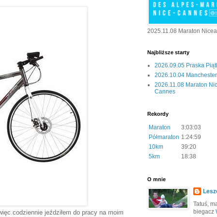
2025.11.08 Maraton Nice
Najbliższe starty
2026.09.05 Praska Pią
2026.10.04 Manchester 
2026.11.08 Maraton Ni
Cannes
Rekordy
Maraton
3:03:03
Półmaraton
1:24:59
10km
39:20
5km
18:38
O mnie
Lesz
Tatuś, mą
biegacz
 więc codziennie jeździłem do pracy na moim