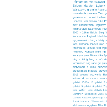
Półmaraton Warszawski
Ekiden
Maraton Lębork
Warszawo
gremlin
Rotter
rozważania
sztafeta
Tarczy
garmin
orlen
podróż
triathlon
Gdańsk
Lesznowola
Nike
Po
buty
eksperyment węglowy
minimaraton lesznowola
rec
3000
4.21km
Belgia
Bieg 
Konstancin
Legbąd
Mediola
agrykola
asics
bieg z Małgos
faas
glikogen
londyn
plan 
rzeźniczek
taktyka
test
węg
Fojutowo
Hanson
Indie
KB 
Konstytucyjna
Nicea
Nike Sp
bieg z Alicją
bieg z wózki
forerunner
frog race
gel pul
motywacja
o mnie
odżywia
przedszkole
przełaje
przygo
2013
wiosna
wyzwanie Bar
łańcuszek
#wolneręce
1/10 
tydzień
1500m
16 tydzień
2 
tydzień
5 tydzień
6 tydzień
7 t
Bieg WOŚP
Bieg Złotych Liśc
Marathon
Budapeszt
Chiny
D
Daniels
Kabaty
Kopenhaga
K
Toruń
Maraton Warszawski 3
Minimaraton Agrykola
Nike H