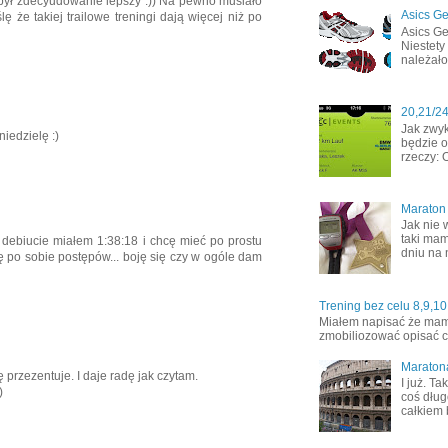
 był zdecyudowanie lepszy :)) Na pewno musiało
Asics Ge
ślę że takiej trailowe treningi dają więcej niż po
Asics Ge
Niestety
należało
20,21/2
Jak zwyk
iedzielę :)
będzie o
rzeczy: 
Maraton
Jak nie 
taki mam
 debiucie miałem 1:38:18 i chcę mieć po prostu
dniu na 
zę po sobie postępów... boję się czy w ogóle dam
Trening bez celu 8,9,10
Miałem napisać że mamy 
zmobiliozować opisać co
Maraton
 przezentuje. I daje radę jak czytam.
I już. T
)
coś dług
całkiem 