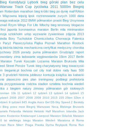
Bieg Konstytucji
Lębork
bieg górski
plan bez celu
Warsaw Track Cup
życiówka
2011
5000m
Biegnij
dam
Rotterdam marathon
bieg krótki
bieg po dynię
maFRAton
n
Wiązowna
leipzig
lipsk
roztrenowanie
zurych
1000
dieta
waga
wakacje
2012
BMW półmaraton praski
Bieg Ursynowa
znań
Rzym
Wings For Life
Włochy
bieg terenowy
blogacze
first
japonia
koronawirus
maraton Berlin
mila
minimaraton
enzja
sztokholm
urlop
wyzwanie żywieniowe
zdjęcia
2013
Wedla
Bory Tucholskie
Chomiczówka
Chorwacja
Falenica
n
Paryż
Piaseczyńska Piątka
Poznań Marathon
Rostock
ią
bieżnia
bieżnia mechaniczna
certyfikat medyczny
choroba
dychowy 2026
porady
puma
półmaraton Grudziądz
raport
lowodany
zima
ładowanie węglowodanów
15km
2017
Berlin
Maraton Turek
Koszalin
Lozanna
Maraton Bruksela
Mila
eed Street
Poroże
Turek
bieg charytatywny
bieg towarzyski
em
bieganie.pl
bochnia
cel
city trail
dobre rady
faas 500
se 3
grudzień
historia
jubileusz
kontuzja
książka
las kabacki
nie
piaseczno
pies
plan treningowy
podbiegi
prehistoria
da
przygotowania
rodzina
stadion
sztafeta bochnia
wiedeń
tka
z biegiem natury
zimowy półmaraton gór stołowych
ironman
10k
11 tydzień
12 tydzień
13 tydzień
14 tydzień
15
tydzień
2006
2007
2008
2009
2010
2015
235
25km
32km
4
ydzień
9 tydzień
945
Anglia
Asics Gel DS-Sky Speed 2
Beskidy
i
Bieg przez most
Biegnij Warszawo Nocą
Blekinge
Brussels
aniels
Finlandia
Helsinki
Helsinki Half Marathon
Islandia
Jack
owno
Kozienice
Kristianopel
Liverpool
Maraton Gdańsk
Maraton
0 lat wielkiego biegu
Maraton Wiedeń
Maratona di Roma
uman Race
Nike+
Praga
Praska Dycha
Reykjavik
Roma
Run