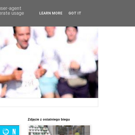
 user-agent
nerate usage
LEARN MORE
GOT IT
Zdjęcie z ostatniego biegu