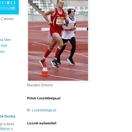
a-Cannes
tka 5km
half
cea-
Maraton Drezno
Polub Leszekbiega.pl
fb:
Leszekbiega.pl
ek Deska
Licznik wyświetleń
ż a teraz
Więcej o