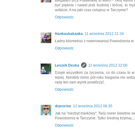
Biegałam przy Puławskiej to wiem - Twoj wybór
być pięknie i nawet jesli trudniej i krócej, to my
asfalcie. A na jaki czas celujesz w Tarczynie?
Odpowiedz
Hankaskakanka
11 września 2012 21:34
Ładny kilometraż z rowerowania! Powodzenia w n
Odpowiedz
Leszek Deska
11 września 2012 22:00
Dzięki wszystkim za życzenia, co do czasu to w
lepiej. Niestety mimo pół roku biegania nie wid
radę ten sam wynik powtórzyć.
Odpowiedz
drproctor
12 września 2012 06:35
Jak na "niezbyt markowy", Twój rower świetnie się
Powodzenia w Tarczynie. Tylko średnią trzymaj ;-
Odpowiedz