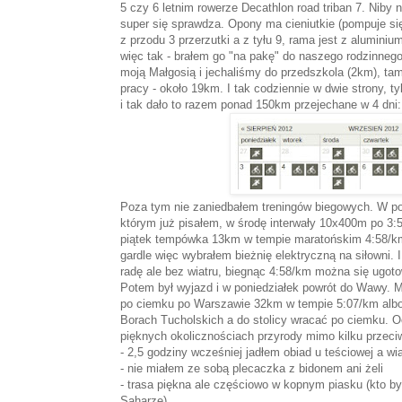
5 czy 6 letnim rowerze Decathlon road triban 7. Niby 
super się sprawdza. Opony ma cieniutkie (pompuje się
z przodu 3 przerzutki a z tyłu 9, rama jest z aluminium
więc tak - brałem go "na pakę" do naszego rodzinneg
moją Małgosią i jechaliśmy do przedszkola (2km), tam
pracy - około 19km. I tak codziennie w dwie strony, t
i tak dało to razem ponad 150km przejechane w 4 dni:
Poza tym nie zaniedbałem treningów biegowych. W pon
którym już pisałem, w środę interwały 10x400m po 3:
piątek tempówka 13km w tempie maratońskim 4:58/km.
gardle więc wybrałem bieżnię elektryczną na siłowni. 
radę ale bez wiatru, biegnąc 4:58/km można się ugot
Potem był wyjazd i w poniedziałek powrót do Wawy. M
po ciemku po Warszawie 32km w tempie 5:07/km albo..
Borach Tucholskich a do stolicy wracać po ciemku. O
pięknych okolicznościach przyrody mimo kilku przeci
- 2,5 godziny wcześniej jadłem obiad u teściowej a wia
- nie miałem ze sobą plecaczka z bidonem ani żeli
- trasa piękna ale częściowo w kopnym piasku (kto by
Saharze)