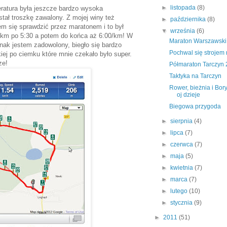
►
listopada
(8)
eratura była jeszcze bardzo wysoka
ał troszkę zawalony. Z mojej winy też
►
października
(8)
em się sprawdzić przez maratonem i to był
▼
września
(6)
2km po 5:30 a potem do końca aż 6:00/km! W
Maraton Warszawski
nak jestem zadowolony, biegło się bardzo
Pochwal się strojem
iej po ciemku które mnie czekało było super.
ze!
Półmaraton Tarczyn
Taktyka na Tarczyn
Rower, bieżnia i Bory
oj dzieje
Biegowa przygoda
►
sierpnia
(4)
►
lipca
(7)
►
czerwca
(7)
►
maja
(5)
►
kwietnia
(7)
►
marca
(7)
►
lutego
(10)
►
stycznia
(9)
►
2011
(51)