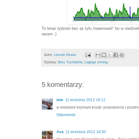
To teraz tydzień bez aż tylu 'rowerowań" bo w niedzi
razem :)
Autor:
Leszek Deska
Etykiety:
Bory Tucholskie
,
Legbąd
,
trening
5 komentarzy:
tete
11 września 2012 18:12
w niedziele trzymam kciuki: powodzenia i pozdro
Odpowiedz
Ava
11 września 2012 18:30