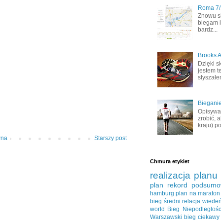
Roma 7/1
Znowu s
biegam i
bardz...
Brooks A
Dzięki s
jestem t
słyszałem
Bieganie
Opisywał
zrobić, 
kraju) po
wna
Starszy post
Chmura etykiet
realizacja planu
plan
rekord
podsumo
hamburg
plan na maraton
bieg średni
relacja
wiede
world
Bieg Niepodległośc
Warszawski
bieg ciekawy