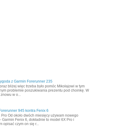
zygoda z Garmin Forerunner 235
oraz bliżej więc trzeba było pomóc Mikołajowi w tym
nym problemie poszukiwania prezentu pod choinkę. W
 znowu w o...
orerunner 945 kontra Fenix 6
X Pro Od około dwóch miesięcy używam nowego
- Garmin Fenix 6, dokładnie to model 6X Pro i
m opisać czym on się r...