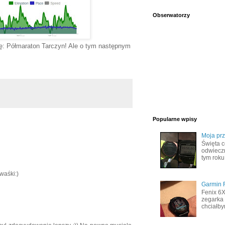
Obserwatorzy
elę: Półmaraton Tarczyn! Ale o tym następnym
Popularne wpisy
Moja pr
Święta c
odwiecz
tym roku
waśki:)
Garmin F
Fenix 6
zegarka 
chciałby