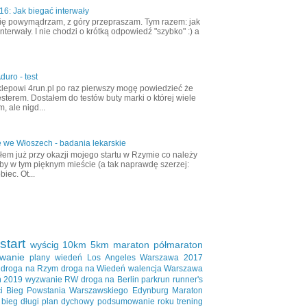
6: Jak biegać interwały
ię powymądrzam, z góry przepraszam. Tym razem: jak
nterwały. I nie chodzi o krótką odpowiedź "szybko" :) a
duro - test
klepowi 4run.pl po raz pierwszy mogę powiedzieć że
esterem. Dostałem do testów buty marki o której wiele
, ale nigd...
 we Włoszech - badania lekarskie
em już przy okazji mojego startu w Rzymie co należy
aby w tym pięknym mieście (a tak naprawdę szerzej:
biec. Ot...
start
wyścig
10km
5km
maraton
półmaraton
wanie
plany
wiedeń
Los Angeles
Warszawa 2017
droga na Rzym
droga na Wiedeń
walencja
Warszawa
ń 2019
wyzwanie RW
droga na Berlin
parkrun
runner's
i
Bieg Powstania Warszawskiego
Edynburg
Maraton
bieg długi
plan dychowy
podsumowanie roku
trening