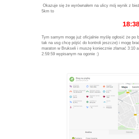
Okazuje się że wyrównałem na ulicy mój wynik z bieżn
5km to
18:3
Tym samym mogę już oficjalnie myślę ogłosić że po b
tak na usg chcę pójść do kontroli jeszcze) i mogę brać
maraton w Brukseli i muszę koniecznie złamać 3:10 a 
2:59:59 wypisanym na ogonie :)