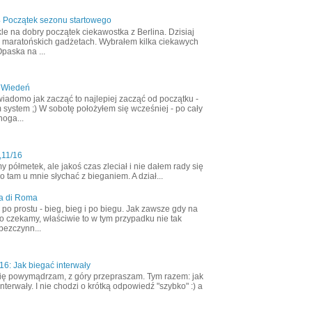
4 Początek sezonu startowego
le na dobry początek ciekawostka z Berlina. Dzisiaj
 maratońskich gadżetach. Wybrałem kilka ciekawych
Opaska na ...
 Wiedeń
wiadomo jak zacząć to najlepiej zacząć od początku -
 system ;) W sobotę położyłem się wcześniej - po cały
noga...
,11/16
półmetek, ale jakoś czas zleciał i nie dałem rady się
 tam u mnie słychać z bieganiem. A dział...
a di Roma
ak po prostu - bieg, bieg i po biegu. Jak zawsze gdy na
o czekamy, właściwie to w tym przypadku nie tak
bezczynn...
6: Jak biegać interwały
ię powymądrzam, z góry przepraszam. Tym razem: jak
nterwały. I nie chodzi o krótką odpowiedź "szybko" :) a