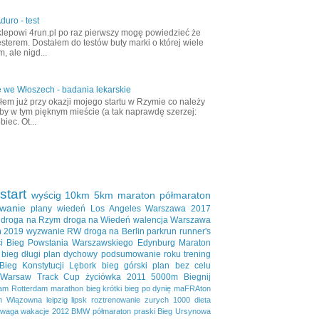
duro - test
klepowi 4run.pl po raz pierwszy mogę powiedzieć że
esterem. Dostałem do testów buty marki o której wiele
, ale nigd...
 we Włoszech - badania lekarskie
em już przy okazji mojego startu w Rzymie co należy
aby w tym pięknym mieście (a tak naprawdę szerzej:
biec. Ot...
start
wyścig
10km
5km
maraton
półmaraton
wanie
plany
wiedeń
Los Angeles
Warszawa 2017
droga na Rzym
droga na Wiedeń
walencja
Warszawa
ń 2019
wyzwanie RW
droga na Berlin
parkrun
runner's
i
Bieg Powstania Warszawskiego
Edynburg
Maraton
bieg długi
plan dychowy
podsumowanie roku
trening
Bieg Konstytucji
Lębork
bieg górski
plan bez celu
Warsaw Track Cup
życiówka
2011
5000m
Biegnij
dam
Rotterdam marathon
bieg krótki
bieg po dynię
maFRAton
n
Wiązowna
leipzig
lipsk
roztrenowanie
zurych
1000
dieta
waga
wakacje
2012
BMW półmaraton praski
Bieg Ursynowa