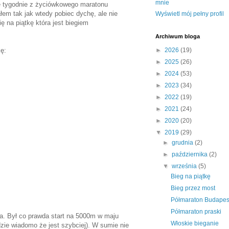
mnie
ie tygodnie z życiówkowego maratonu
łem tak jak wtedy pobiec dychę, ale nie
Wyświetl mój pełny profil
ę na piątkę która jest biegiem
Archiwum bloga
kę:
►
2026
(19)
►
2025
(26)
►
2024
(53)
►
2023
(34)
►
2022
(19)
►
2021
(24)
►
2020
(20)
▼
2019
(29)
►
grudnia
(2)
►
października
(2)
▼
września
(5)
Bieg na piątkę
Bieg przez most
Półmaraton Budapes
Półmaraton praski
ta. Był co prawda start na 5000m w maju
Włoskie bieganie
dzie wiadomo że jest szybciej). W sumie nie