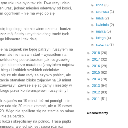
 tym roku nie było tak źle. Dwa razy udało
►
lipca
(3)
ten uraz, jednak mięsień oderwany od kości,
►
czerwca
(1)
łym ogonkiem - nie ma więc co się
►
maja
(2)
►
kwietnia
(2)
się tego boję, ale nie wiem czemu - bardzo
►
marca
(5)
zez mój ścisły umysł nie chcę tracić tych
►
lutego
(4)
o kilometra i tak dalej.
►
stycznia
(3)
e na zegarek nie będę patrzył i ruszyłem na
►
2018
(26)
m ale nie na sam start - wysiadłem na
nwiktorskiej potraktowałem jak rozgrzewkę.
►
2017
(32)
-gim kilometrze maratonu (zapytałem najpiew
►
2016
(29)
 biegu i krótkich szybkich odcinków.
►
2015
(62)
 się że nie dam rady za szybko pobiec, ale
►
2014
(70)
 starcie stanąłem blisko zająców na 19 minut
e zauważył. Zawsze się ścigamy i niestety w
►
2013
(94)
biegu przez konferansjerów i ruszyliśmy!
►
2012
(83)
►
2011
(51)
ok zająców na 19 minut też mi pomógł - nie
że uda się 20 minut złamać, ale o 19 nawet
20. Więc nie spaliłem się na starcie bo mimo
Obserwatorzy
 nie za bardzo.
ludzi i skręciliśmy na północ. Trasa piątki
aminowa, ale jednak jest spora różnica