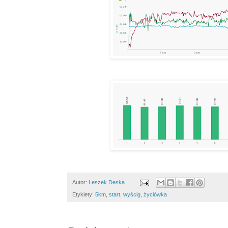
Autor:
Leszek Deska
Etykiety:
5km
,
start
,
wyścig
,
życiówka