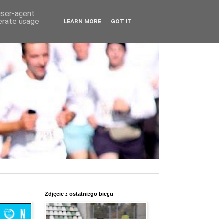
 user-agent
nerate usage
LEARN MORE
GOT IT
Zdjęcie z ostatniego biegu