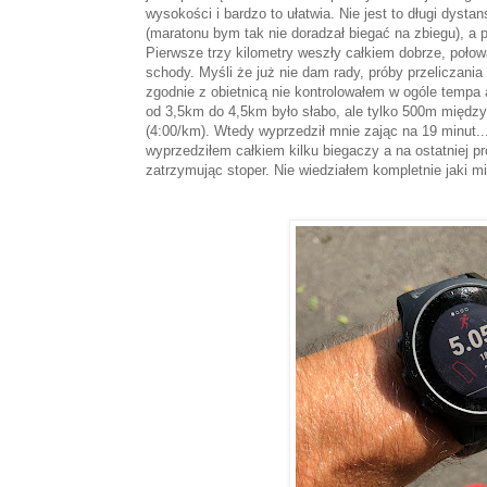
wysokości i bardzo to ułatwia. Nie jest to długi dysta
(maratonu bym tak nie doradzał biegać na zbiegu), a
Pierwsze trzy kilometry weszły całkiem dobrze, połow
schody. Myśli że już nie dam rady, próby przeliczania 
zgodnie z obietnicą nie kontrolowałem w ogóle tempa
od 3,5km do 4,5km było słabo, ale tylko 500m międz
(4:00/km). Wtedy wyprzedził mnie zając na 19 minut.
wyprzedziłem całkiem kilku biegaczy a na ostatniej pr
zatrzymując stoper. Nie wiedziałem kompletnie jaki m