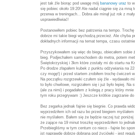
jest tak źle biorąc pod uwagę mój
bananowy uraz
to w
się pobiec około 19:20! Ale nadal ciągnie się za mną 
przerwa w treningach... Dobra ale minął już rok z ma
usprawiedliwiać!
Postanowiłem pobiec bez patrzenia na tempo. Trochę 
dobrze mi takie biegi wychodzą przecież. Ale chyba pr
dokładnych informacji na temat tempa, czasu ostatnieg
Przyszykowałem się więc do biegu, obiecałem sobie ż
bieg. Podjechałem samochodem do metra, potem metre
Świętokrzyskiej i 3km które zostały mi do startu na K
Po drodze złapałem kubek z punktu odżywiania na 22
czy mogę!) i przed startem zrobiłem trochę ćwiczeń w
Na początku rozgrzewki czułem się źle - wydawało mi
to było chwilowe, rozgrzałem się i już było lepiej. Na
(ale za nimi) i pogadałem z kolegą z pracy który mni
tym roku przegrywam :) Jeszcze krótkie zagrzanie do 
Bez zegarka jednak fajnie się biegnie. Co prawda wid
wyprzedziłem ich od razu bo przed biegiem myślałem 
nie myślałem. Bałem się że będzie raczej tuż poniżej 
że zające na 19 minut troszkę wyprzedziłem to jednak
Przebiegliśmy w tym centum co nieco - fajnie bo sporo 
jst naprawdę dobrze dobrana pod życiówki - jest regul