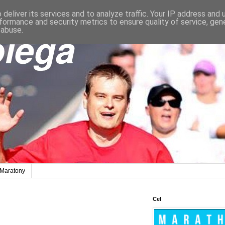
deliver its services and to analyze traffic. Your IP address and
formance and security metrics to ensure quality of service, ge
 abuse.
Maratony
Cel