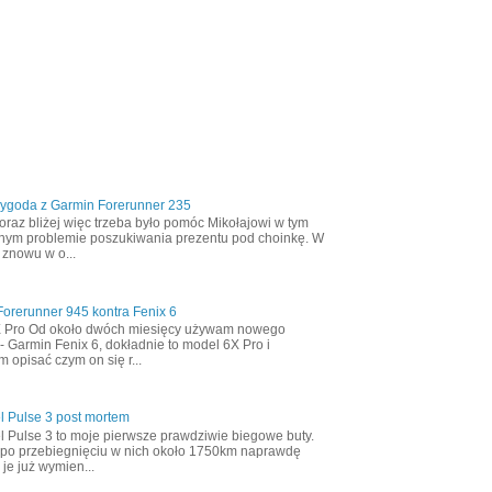
zygoda z Garmin Forerunner 235
oraz bliżej więc trzeba było pomóc Mikołajowi w tym
nym problemie poszukiwania prezentu pod choinkę. W
 znowu w o...
orerunner 945 kontra Fenix 6
X Pro Od około dwóch miesięcy używam nowego
- Garmin Fenix 6, dokładnie to model 6X Pro i
m opisać czym on się r...
l Pulse 3 post mortem
l Pulse 3 to moje pierwsze prawdziwie biegowe buty.
 po przebiegnięciu w nich około 1750km naprawdę
 je już wymien...