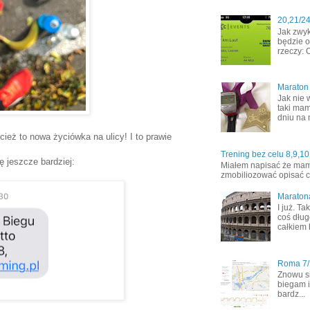
20,21/2
Jak zwyk
będzie o
rzeczy: 
Maraton
Jak nie 
taki mam
dniu na 
ież to nowa życiówka na ulicy! I to prawie
Trening bez celu 8,9,10
ę jeszcze bardziej:
Miałem napisać że mamy 
zmobiliozować opisać co
Maraton
I już. T
coś dług
całkiem 
Roma 7/1
Znowu s
biegam i
bardz...