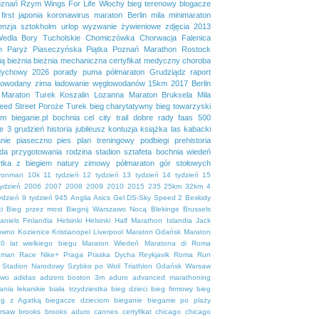
znań
Rzym
Wings For Life
Włochy
bieg terenowy
blogacze
first
japonia
koronawirus
maraton Berlin
mila
minimaraton
enzja
sztokholm
urlop
wyzwanie żywieniowe
zdjęcia
2013
Wedla
Bory Tucholskie
Chomiczówka
Chorwacja
Falenica
n
Paryż
Piaseczyńska Piątka
Poznań Marathon
Rostock
ią
bieżnia
bieżnia mechaniczna
certyfikat medyczny
choroba
dychowy 2026
porady
puma
półmaraton Grudziądz
raport
lowodany
zima
ładowanie węglowodanów
15km
2017
Berlin
Maraton Turek
Koszalin
Lozanna
Maraton Bruksela
Mila
eed Street
Poroże
Turek
bieg charytatywny
bieg towarzyski
em
bieganie.pl
bochnia
cel
city trail
dobre rady
faas 500
se 3
grudzień
historia
jubileusz
kontuzja
książka
las kabacki
nie
piaseczno
pies
plan treningowy
podbiegi
prehistoria
da
przygotowania
rodzina
stadion
sztafeta bochnia
wiedeń
tka
z biegiem natury
zimowy półmaraton gór stołowych
ironman
10k
11 tydzień
12 tydzień
13 tydzień
14 tydzień
15
tydzień
2006
2007
2008
2009
2010
2015
235
25km
32km
4
ydzień
9 tydzień
945
Anglia
Asics Gel DS-Sky Speed 2
Beskidy
i
Bieg przez most
Biegnij Warszawo Nocą
Blekinge
Brussels
aniels
Finlandia
Helsinki
Helsinki Half Marathon
Islandia
Jack
owno
Kozienice
Kristianopel
Liverpool
Maraton Gdańsk
Maraton
0 lat wielkiego biegu
Maraton Wiedeń
Maratona di Roma
uman Race
Nike+
Praga
Praska Dycha
Reykjavik
Roma
Run
Stadion Narodowy
Szybko po Woli
Triathlon Gdańsk
Warsaw
ewo
adidas
adizero boston 3m
aduro
advanced marathoning
ania lekarskie
biała trzydziestka
bieg dzieci
bieg firmowy
bieg
eg z Agatką
biegacze dzieciom
bieganie
bieganie po plaży
rsaw
brooks
brooks aduro
cannes
certyfikat
chicago
chicago