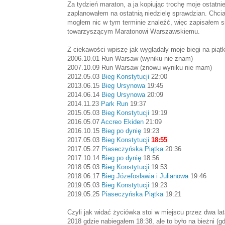
Za tydzień maraton, a ja kopiując trochę moje ostatn
zaplanowałem na ostatnią niedzielę sprawdzian. Chcia
mogłem nic w tym terminie znaleźć, więc zapisałem si
towarzyszącym Maratonowi Warszawskiemu.
Z ciekawości wpiszę jak wyglądały moje biegi na piąt
2006.10.01 Run Warsaw (wyniku nie znam)
2007.10.09 Run Warsaw (znowu wyniku nie mam)
2012.05.03
Bieg Konstytucji
22:00
2013.06.15
Bieg Ursynowa
19:45
2014.06.14
Bieg Ursynowa
20:09
2014.11.23
Park Run
19:37
2015.05.03
Bieg Konstytucji
19:19
2016.05.07
Accreo Ekiden
21:09
2016.10.15
Bieg po dynię
19:23
2017.05.03
Bieg Konstytucji
18:55
2017.05.27
Piaseczyńska Piątka
20:36
2017.10.14
Bieg po dynię
18:56
2018.05.03
Bieg Konstytucji
19:53
2018.06.17
Bieg Józefosławia i Julianowa
19:46
2019.05.03
Bieg Konstytucji
19:23
2019.05.25
Piaseczyńska Piątka
19:21
Czyli jak widać życiówka stoi w miejscu przez dwa la
2018 gdzie nabiegałem 18:38, ale to było na bieżni (g