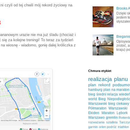
i czyli od tej chwili mój rekord życiowy na
Brooks A
Dzięki s
jestem t
8
słyszałem
ananowym urazie nie ma już śladu (chociaż i
Bieganie
 się za kolejne treningi! To teraz za tydzień
Opisywał
na wiosnę - wiadomo, gonię dalej króliczka z
zrobić, 
kraju) po
Chmura etykiet
realizacja planu
plan
rekord
podsumo
hamburg
plan na maraton
bieg średni
relacja
wiede
world
Bieg Niepodległośc
Warszawski
bieg ciekawy
Półmaraton Warszawski
Ekiden
Maraton Lębork
Warszawo
gremlin
Rotter
rozważania
sztafeta
Tarczy
garmin
orlen
podróż
triathlon