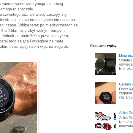
ns więc czwórki wytrzymają taki zbieg
 pomaga to znacznie.
a czwartego też, ale wtedy zaczęły się
ile stracę - to się na szczęście nie udało bo
 ani czasu. Widzę teraz po międzyczasach że
y 4 a 4,5km były zbyt wolnym tempem
.. Jednak ostatnie 500m przyspieszyłem,
ostej tego zająca i wbiegłem na metę
Popularne wpisy
iałem czas, spojrzałem więc na zegarek:
Moja pr
Święta c
odwiecz
tym roku
Garmin F
Fenix 6
zegarka 
chciałby
Asics Ge
Asics Ge
Niestety
należało