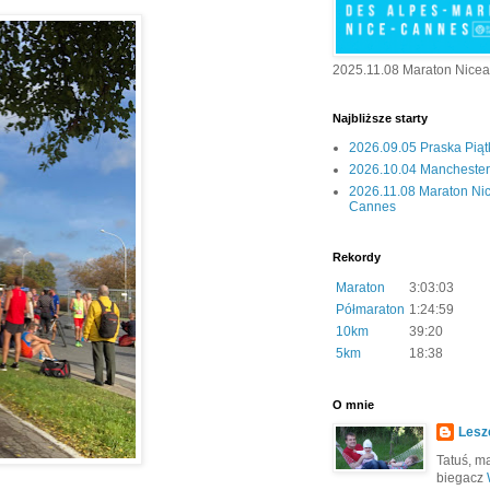
2025.11.08 Maraton Nice
Najbliższe starty
2026.09.05 Praska Pią
2026.10.04 Manchester 
2026.11.08 Maraton Ni
Cannes
Rekordy
Maraton
3:03:03
Półmaraton
1:24:59
10km
39:20
5km
18:38
O mnie
Lesz
Tatuś, mą
biegacz