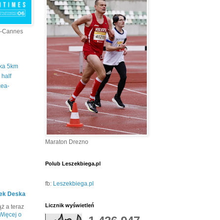
a-Cannes
tka 5km
half
cea-
Maraton Drezno
Polub Leszekbiega.pl
fb:
Leszekbiega.pl
ek Deska
Licznik wyświetleń
ż a teraz
Więcej o