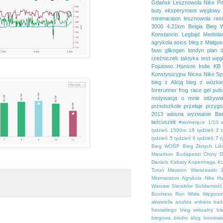
Gdańsk
Lesznowola
Nike
Po
buty
eksperyment węglowy
minimaraton lesznowola
rec
3000
4.21km
Belgia
Bieg 
Konstancin
Legbąd
Mediola
agrykola
asics
bieg z Małgos
faas
glikogen
londyn
plan 
rzeźniczek
taktyka
test
węg
Fojutowo
Hanson
Indie
KB 
Konstytucyjna
Nicea
Nike Sp
bieg z Alicją
bieg z wózki
forerunner
frog race
gel pul
motywacja
o mnie
odżywia
przedszkole
przełaje
przygo
2013
wiosna
wyzwanie Bar
łańcuszek
#wolneręce
1/10 
tydzień
1500m
16 tydzień
2 
tydzień
5 tydzień
6 tydzień
7 t
Bieg WOŚP
Bieg Złotych Liśc
Marathon
Budapeszt
Chiny
D
Daniels
Kabaty
Kopenhaga
K
Toruń
Maraton Warszawski 3
Minimaraton Agrykola
Nike H
Warsaw
Sieraków
Solidarność
Business Run
Wisła
Węgorz
akwarella
analiza
ankieta
bad
frassatiego
bieg wirtualny
bi
biegowa
biodro
blog
boostwa