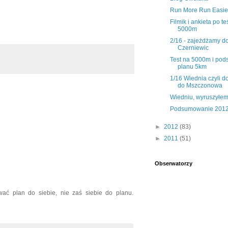
Run More Run Easie
Filmik i ankieta po te
5000m
2/16 - zajeżdżamy d
Czerniewic
Test na 5000m i po
planu 5km
1/16 Wiednia czyli 
do Mszczonowa
Wiedniu, wyruszyłem
Podsumowanie 201
►
2012
(83)
►
2011
(51)
Obserwatorzy
ać plan do siebie, nie zaś siebie do planu.