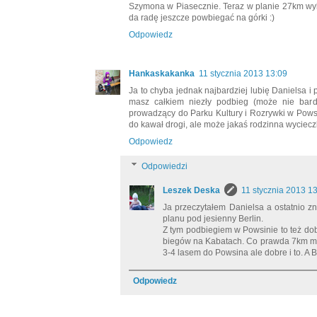
Szymona w Piasecznie. Teraz w planie 27km wy
da radę jeszcze powbiegać na górki :)
Odpowiedz
Hankaskakanka
11 stycznia 2013 13:09
Ja to chyba jednak najbardziej lubię Danielsa i
masz całkiem niezły podbieg (może nie bardz
prowadzący do Parku Kultury i Rozrywki w Powsi
do kawał drogi, ale może jakaś rodzinna wyciec
Odpowiedz
Odpowiedzi
Leszek Deska
11 stycznia 2013 1
Ja przeczytałem Danielsa a ostatnio 
planu pod jesienny Berlin.
Z tym podbiegiem w Powsinie to też do
biegów na Kabatach. Co prawda 7km ma
3-4 lasem do Powsina ale dobre i to. A B
Odpowiedz