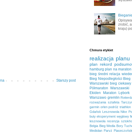
Bieganie
Opisywał
zrobić, 
kraju) po
Chmura etykiet
realizacja planu
plan
rekord
podsumo
hamburg
plan na maraton
bieg średni
relacja
wiede
Bieg Niepodległości
Bieg
wna
Starszy post
Warszawski
bieg ciekawy
Półmaraton Warszawski
Ekiden
Maraton Lębork
Warszawo
gremlin
Rotter
rozważania
sztafeta
Tarczy
garmin
orlen
podróż
triathlon
Gdańsk
Lesznowola
Nike
Po
buty
eksperyment węglowy
f
lesznowola
recenzja
sztokh
Belgia
Bieg Wedla
Bory Tucho
Mediolan
Paryż
Piaseczyńsk