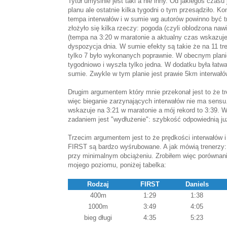
Tytuł umyślnie jest taki a nie inny. Od jakiegoś cza
planu ale ostatnie kilka tygodni o tym przesądziło.
tempa interwałów i w sumie wg autorów powinno być t
złożyło się kilka rzeczy: pogoda (czyli oblodzona naw
(tempa na 3:20 w maratonie a aktualny czas wskazuje
dyspozycja dnia. W sumie efekty są takie że na 11 t
tylko 7 było wykonanych poprawnie. W obecnym planie 
tygodniowo i wyszła tylko jedna. W dodatku była łat
sumie. Zwykle w tym planie jest prawie 5km interwałó
Drugim argumentem który mnie przekonał jest to że tr
więc bieganie zarzynających interwałów nie ma sensu
wskazuje na 3:21 w maratonie a mój rekord to 3:39.
zadaniem jest "wydłużenie": szybkość odpowiednią j
Trzecim argumentem jest to że prędkości interwałów i
FIRST są bardzo wyśrubowane. A jak mówią trenerzy: do
przy minimalnym obciążeniu. Zrobiłem więc porównanie
mojego poziomu, poniżej tabelka:
Rodzaj
FIRST
Daniels
400m
1:29
1:38
1000m
3:49
4:05
bieg długi
4:35
5:23