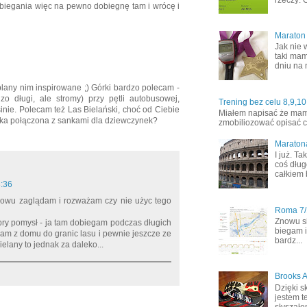
biegania więc na pewno dobiegnę tam i wrócę i
Maraton
Jak nie 
taki mam
dniu na 
 plany nim inspirowane ;) Górki bardzo polecam -
o długi, ale stromy) przy pętli autobusowej,
Trening bez celu 8,9,10
nie. Polecam też Las Bielański, choć od Ciebie
Miałem napisać że mamy 
zka połączona z sankami dla dziewczynek?
zmobiliozować opisać co
Maraton
I już. T
coś dług
całkiem 
3:36
znowu zaglądam i rozważam czy nie użyc tego
Roma 7/1
Znowu s
bry pomysł - ja tam dobiegam podczas długich
biegam i
m z domu do granic lasu i pewnie jeszcze ze
bardz...
ielany to jednak za daleko...
Brooks A
Dzięki s
jestem t
słyszałem