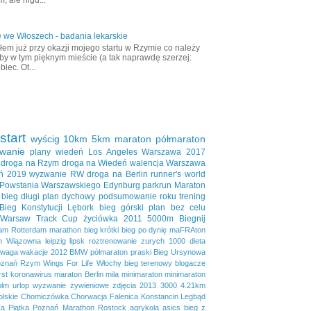
 we Włoszech - badania lekarskie
em już przy okazji mojego startu w Rzymie co należy
aby w tym pięknym mieście (a tak naprawdę szerzej:
biec. Ot...
start
wyścig
10km
5km
maraton
półmaraton
wanie
plany
wiedeń
Los Angeles
Warszawa 2017
droga na Rzym
droga na Wiedeń
walencja
Warszawa
ń 2019
wyzwanie RW
droga na Berlin
runner's world
 Powstania Warszawskiego
Edynburg
parkrun
Maraton
bieg długi
plan dychowy
podsumowanie roku
trening
Bieg Konstytucji
Lębork
bieg górski
plan bez celu
Warsaw Track Cup
życiówka
2011
5000m
Biegnij
dam
Rotterdam marathon
bieg krótki
bieg po dynię
maFRAton
n
Wiązowna
leipzig
lipsk
roztrenowanie
zurych
1000
dieta
waga
wakacje
2012
BMW półmaraton praski
Bieg Ursynowa
znań
Rzym
Wings For Life
Włochy
bieg terenowy
blogacze
irst
koronawirus
maraton Berlin
mila
minimaraton
minimaraton
olm
urlop
wyzwanie żywieniowe
zdjęcia
2013
3000
4.21km
lskie
Chomiczówka
Chorwacja
Falenica
Konstancin
Legbąd
a Piątka
Poznań Marathon
Rostock
agrykola
asics
bieg z