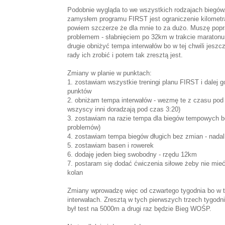
Podobnie wygląda to we wszystkich rodzajach biegów.
zamysłem programu FIRST jest ograniczenie kilometra
powiem szczerze że dla mnie to za dużo. Muszę popr
problemem - słabnięciem po 32km w trakcie maratonu
drugie obniżyć tempa interwałów bo w tej chwili jes
rady ich zrobić i potem tak zresztą jest.
Zmiany w planie w punktach:
1. zostawiam wszystkie treningi planu FIRST i dalej g
punktów
2. obniżam tempa interwałów - wezmę te z czasu pod 
wszyscy inni doradzają pod czas 3:20)
3. zostawiam na razie tempa dla biegów tempowych bez
problemów)
4. zostawiam tempa biegów długich bez zmian - nadal 
5. zostawiam basen i rowerek
6. dodaję jeden bieg swobodny - rzędu 12km
7. postaram się dodać ćwiczenia siłowe żeby nie mi
kolan
Zmiany wprowadzę więc od czwartego tygodnia bo w tej 
interwałach. Zresztą w tych pierwszych trzech tygodn
był test na 5000m a drugi raz będzie Bieg WOŚP.