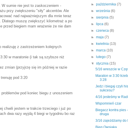
►
października
(7)
 W sumie nie jest to zaskoczeniem -
żu przy zwiększeniu "siły" akcentów. Ale
►
września
(6)
acować nad najważniejszym dla mnie teraz
►
sierpnia
(5)
. Dlatego muszę zwiększyć kilometraż a po
►
lipca
(6)
zcze przed biegiem mam wrażenie że nie dam
►
czerwca
(8)
►
maja
(7)
►
kwietnia
(13)
o realizuję z zastrzeżeniem kolejnych
►
marca
(10)
3:30 w maratonie (i tak są szybsze niż
►
lutego
(7)
▼
stycznia
(15)
 zmian (przyjrzę się im później w razie
5/16 wreszcie w Czę
Maraton w 3:30 trzeb
trenuję pod 3:20
3:28
Jedz i biegaj czyli hi
sukcesu?
eć problemów pod koniec biegu z unoszeniem
4/16 jesteśmy w Ra
Wspomnień czar
chwili jestem w trakcie trzeciego i już po
Biegacz kontra pies 
iach dwa razy wyjdą 4 biegi w tygodniu bo raz
druga
3/16 zajeżdżamy do 
Bieg Owsiaka