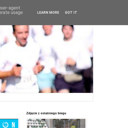
 user-agent
nerate usage
LEARN MORE
GOT IT
Zdjęcie z ostatniego biegu