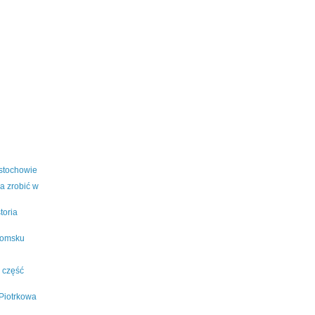
stochowie
a zrobić w
storia
domsku
- część
Piotrkowa