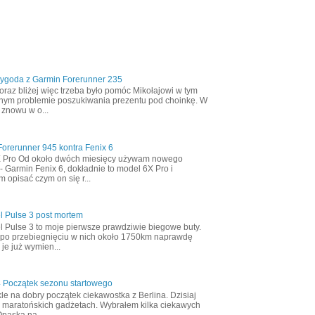
zygoda z Garmin Forerunner 235
oraz bliżej więc trzeba było pomóc Mikołajowi w tym
nym problemie poszukiwania prezentu pod choinkę. W
 znowu w o...
orerunner 945 kontra Fenix 6
X Pro Od około dwóch miesięcy używam nowego
- Garmin Fenix 6, dokładnie to model 6X Pro i
m opisać czym on się r...
l Pulse 3 post mortem
l Pulse 3 to moje pierwsze prawdziwie biegowe buty.
 po przebiegnięciu w nich około 1750km naprawdę
 je już wymien...
4 Początek sezonu startowego
le na dobry początek ciekawostka z Berlina. Dzisiaj
 maratońskich gadżetach. Wybrałem kilka ciekawych
Opaska na ...