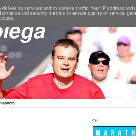
deliver its services and to analyze traffic. Your IP address and
formance and security metrics to ensure quality of service, ge
 abuse.
Maratony
Cel