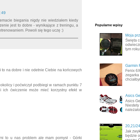
9:49
 temacie biegania nigdy nie wiedziałem kiedy
enie jest to dobre - wynikające z treningu, a
Popularne wpisy
zetrenowaniem. Powoli się tego uczę :)
Moja pr
Święta c
odwiecz
tym roku
Garmin F
i to na dobre i nie odetnie Ciebie na końcowych
Fenix 6
zegarka 
chciałby
 okolicy i poćwiczył podbiegi w ramach punktu 7
i ich ćwiczenie może mieć korzystny efekt w
Asics Ge
Asics Ge
Niestety
należało
20,21/2
Jak zwyk
będzie o
ami to u nas problem ale mam pomysł - Górki
rzeczy: 