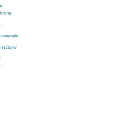
r!
ście na
o
dsumowanie
dojeżdżamy
!
2