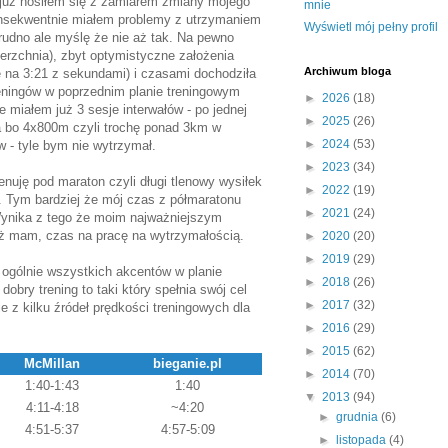
su już nosiłem się z zamiarem zmiany mojego
mnie
 Konsekwentnie miałem problemy z utrzymaniem
Wyświetl mój pełny profil
rudno ale myślę że nie aż tak. Na pewno
ierzchnia), zbyt optymistyczne założenia
Archiwum bloga
 na 3:21 z sekundami) i czasami dochodziła
reningów w poprzednim planie treningowym
►
2026
(18)
miałem już 3 sesje interwałów - po jednej
►
2025
(26)
wa bo 4x800m czyli trochę ponad 3km w
►
2024
(53)
w - tyle bym nie wytrzymał.
►
2023
(34)
enuję pod maraton czyli długi tlenowy wysiłek
►
2022
(19)
. Tym bardziej że mój czas z półmaratonu
►
2021
(24)
 Wynika z tego że moim najważniejszym
uż mam, czas na pracę na wytrzymałością.
►
2020
(20)
►
2019
(29)
 ogólnie wszystkich akcentów w planie
►
2018
(26)
bry trening to taki który spełnia swój cel
►
2017
(32)
 z kilku źródeł prędkości treningowych dla
►
2016
(29)
►
2015
(62)
McMillan
bieganie.pl
►
2014
(70)
1:40-1:43
1:40
▼
2013
(94)
4:11-4:18
~4:20
►
grudnia
(6)
4:51-5:37
4:57-5:09
►
listopada
(4)