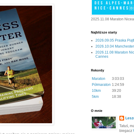
2025.11.08 Maraton Nice
Najbliższe starty
2026.09.05 Praska Pią
2026.10.04 Manchester 
2026.11.08 Maraton Ni
Cannes
Rekordy
Maraton
3:03:03
Półmaraton
1:24:59
10km
39:20
5km
18:38
O mnie
Lesz
Tatuś, mą
biegacz