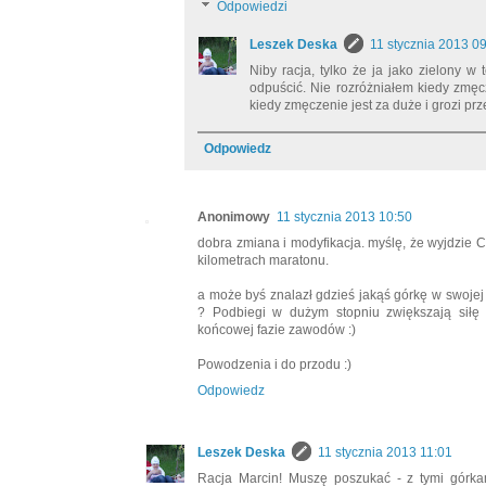
Odpowiedzi
Leszek Deska
11 stycznia 2013 0
Niby racja, tylko że ja jako zielony w
odpuścić. Nie rozróżniałem kiedy zmęcz
kiedy zmęczenie jest za duże i grozi pr
Odpowiedz
Anonimowy
11 stycznia 2013 10:50
dobra zmiana i modyfikacja. myślę, że wyjdzie C
kilometrach maratonu.
a może byś znalazł gdzieś jakąś górkę w swojej
? Podbiegi w dużym stopniu zwiększają siłę 
końcowej fazie zawodów :)
Powodzenia i do przodu :)
Odpowiedz
Leszek Deska
11 stycznia 2013 11:01
Racja Marcin! Muszę poszukać - z tymi górk