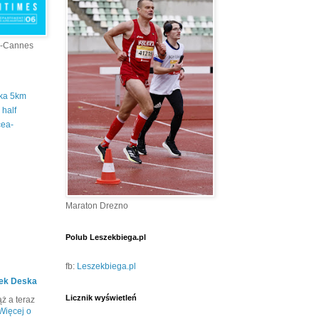
a-Cannes
tka 5km
half
cea-
Maraton Drezno
Polub Leszekbiega.pl
fb:
Leszekbiega.pl
ek Deska
Licznik wyświetleń
ż a teraz
Więcej o