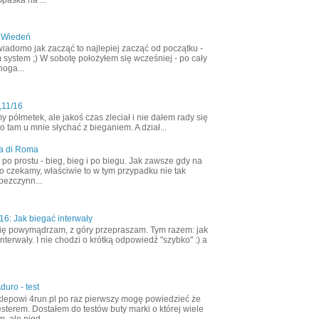
 Wiedeń
wiadomo jak zacząć to najlepiej zacząć od początku -
 system ;) W sobotę położyłem się wcześniej - po cały
noga...
,11/16
półmetek, ale jakoś czas zleciał i nie dałem rady się
 tam u mnie słychać z bieganiem. A dział...
a di Roma
ak po prostu - bieg, bieg i po biegu. Jak zawsze gdy na
o czekamy, właściwie to w tym przypadku nie tak
bezczynn...
6: Jak biegać interwały
ię powymądrzam, z góry przepraszam. Tym razem: jak
nterwały. I nie chodzi o krótką odpowiedź "szybko" :) a
duro - test
klepowi 4run.pl po raz pierwszy mogę powiedzieć że
esterem. Dostałem do testów buty marki o której wiele
, ale nigd...