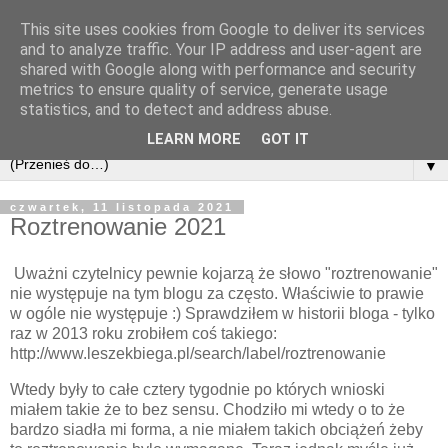
This site uses cookies from Google to deliver its services
and to analyze traffic. Your IP address and user-agent are
shared with Google along with performance and security
metrics to ensure quality of service, generate usage
statistics, and to detect and address abuse.
LEARN MORE
GOT IT
▼
czwartek, 11 listopada 2021
Roztrenowanie 2021
Uważni czytelnicy pewnie kojarzą że słowo "roztrenowanie"
nie występuje na tym blogu za często. Właściwie to prawie
w ogóle nie występuje :) Sprawdziłem w historii bloga - tylko
raz w 2013 roku zrobiłem coś takiego:
http://www.leszekbiega.pl/search/label/roztrenowanie
Wtedy były to całe cztery tygodnie po których wnioski
miałem takie że to bez sensu. Chodziło mi wtedy o to że
bardzo siadła mi forma, a nie miałem takich obciążeń żeby