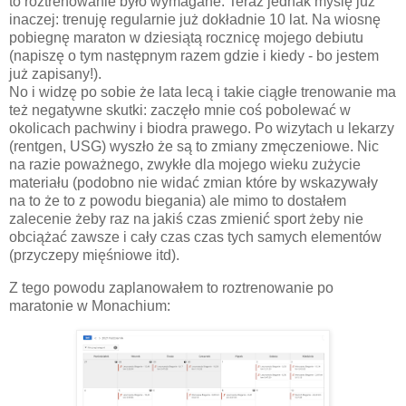
to roztrenowanie było wymagane. Teraz jednak myślę już
inaczej: trenuję regularnie już dokładnie 10 lat. Na wiosnę
pobiegnę maraton w dziesiątą rocznicę mojego debiutu
(napiszę o tym następnym razem gdzie i kiedy - bo jestem
już zapisany!).
No i widzę po sobie że lata lecą i takie ciągłe trenowanie ma
też negatywne skutki: zaczęło mnie coś pobolewać w
okolicach pachwiny i biodra prawego. Po wizytach u lekarzy
(rentgen, USG) wyszło że są to zmiany zmęczeniowe. Nic
na razie poważnego, zwykłe dla mojego wieku zużycie
materiału (podobno nie widać zmian które by wskazywały
na to że to z powodu biegania) ale mimo to dostałem
zalecenie żeby raz na jakiś czas zmienić sport żeby nie
obciążać zawsze i cały czas czas tych samych elementów
(przyczepy mięśniowe itd).
Z tego powodu zaplanowałem to roztrenowanie po
maratonie w Monachium: