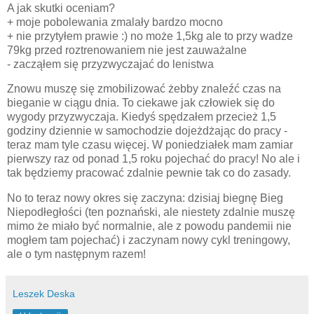
A jak skutki oceniam?
+ moje pobolewania zmalały bardzo mocno
+ nie przytyłem prawie :) no może 1,5kg ale to przy wadze
79kg przed roztrenowaniem nie jest zauważalne
- zacząłem się przyzwyczajać do lenistwa
Znowu muszę się zmobilizować żebby znaleźć czas na
bieganie w ciągu dnia. To ciekawe jak człowiek się do
wygody przyzwyczaja. Kiedyś spędzałem przecież 1,5
godziny dziennie w samochodzie dojeżdżając do pracy -
teraz mam tyle czasu więcej. W poniedziałek mam zamiar
pierwszy raz od ponad 1,5 roku pojechać do pracy! No ale i
tak będziemy pracować zdalnie pewnie tak co do zasady.
No to teraz nowy okres się zaczyna: dzisiaj biegnę Bieg
Niepodłegłości (ten poznański, ale niestety zdalnie muszę
mimo że miało być normalnie, ale z powodu pandemii nie
mogłem tam pojechać) i zaczynam nowy cykl treningowy,
ale o tym następnym razem!
Leszek Deska