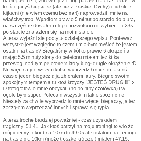
nabiegałem się zdrowo, już z nóg padałem a czas leciał - w
końcu jacyś biegacze (ale nie z Praskiej Dychy) i ludziki z
kijkami (nie wiem czemu bez nart) naprowadzili mnie na
właściwy trop. Wpadłem prawie 5 minut po starcie do biura,
na szczęście dostałem chip i pozwolono mi wybiec - 5:28s
po starcie znalazłem się na moim starcie.
A teraz wyjaśni się podtytuł dzisiejszego wpisu. Ponieważ
wszystko jest względne to czemu miałbym myśleć że jestem
ostatni na trasie? Biegaliśmy w kółko prawie 6 okrążeń a
mając 5,5 minuty straty do peletonu miałem też kilka
przewagi nad tym peletonem który biegł drugie okrążenie :D
No więc na pierwszym kółku wyprzedził mnie po jakimś
czasie jeden biegacz a ja zbierałem laury. Biegnę swoim
spokojnym tempem a tu ktoś krzyczy "JESTEŚ DRUGI!!!" :-
D fotografowie mnie obcykali (no bo niby czołówka) i w
ogóle było super. Polecam wszystkim takie spóźnienie.
Niestety za chwilę wyprzedziło mnie więcej biegaczy, ja też
zacząłem wyprzedzać innych i sprawa się rypła.
A teraz trochę bardziej poważniej - czas uzyskałem
tragiczny: 51:41. Jak ktoś patrzył na moje treningi to wie że
mój obecny rekord na 10km to 49:05 ale ostatnio na treningu
na trasie ok. 10km (może troszkę krótszej) miałem 47:15.