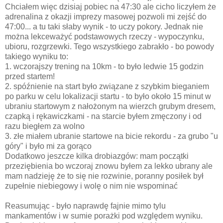
Chciałem więc dzisiaj pobiec na 47:30 ale cicho liczyłem że
adrenalina z okazji imprezy masowej pozwoli mi zejść do
47:00... a tu taki słaby wynik - to uczy pokory. Jednak nie
można lekceważyć podstawowych rzeczy - wypoczynku,
ubioru, rozgrzewki. Tego wszystkiego zabrakło - bo powody
takiego wyniku to:
1. wczorajszy trening na 10km - to było ledwie 15 godzin
przed startem!
2. spóźnienie na start było związane z szybkim bieganiem
po parku w celu lokalizacji startu - to było około 15 minut w
ubraniu startowym z nałożonym na wierzch grubym dresem,
czapką i rękawiczkami - na starcie byłem zmęczony i od
razu biegłem za wolno
3. złe miałem ubranie startowe na bicie rekordu - za grubo "u
góry" i było mi za gorąco
Dodatkowo jeszcze kilka drobiazgów: mam początki
przeziębienia bo wczoraj znowu byłem za lekko ubrany ale
mam nadzieję że to się nie rozwinie, poranny posiłek był
zupełnie niebiegowy i wolę o nim nie wspominać
Reasumując - było naprawdę fajnie mimo tylu
mankamentów i w sumie porażki pod względem wyniku.