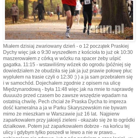
Miałem dzisiaj zwariowany dzień - o 12 początek Praskiej
Dychy więc jak o 9:30 wyszedłem z kościoła to już ok 10:30
maszerowałem z córką w wózku na spacer żeby uśpić
gagatka. 11:15 - wstawiliśmy wózek do ogrodu (później się
dowiedziałem że obudziła się jak ja już prawie połowę płuc
wyplułem na trasie czyli o 12:30 :) ) a ja sam przebrałem się
i w samochód. Dojechałem zgodnie z opisem na ulicę
Międzynarodową - była 11:48 więc jak na mnie to naprawdę
duuuużo przed czasem bo zawsze wszędzie wpadam na
ostatnią chwilę. Pech chciał że Praska Dycha to impreza
dość kameralna a ja w Parku Skaryszewskim nie bywam
mimo że mieszkam w Warszawie już 16 lat. Najpierw
zaparkowałem przy jakiejś zieleni - okazało się że to ogródki
działkowe. Potem już zaparkowałem dobrze - na końcu tej
ulicy i gdybym tylko poszedł w lewo a nie w prawo...