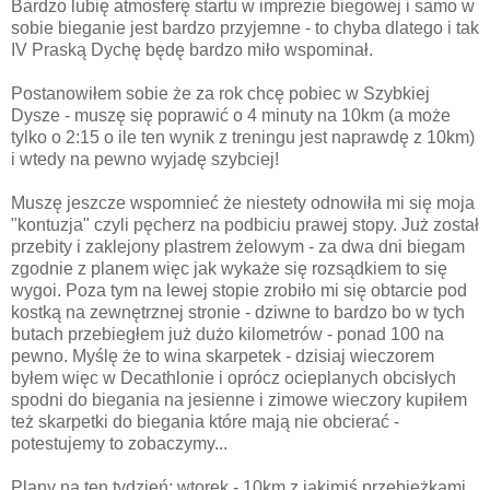
Bardzo lubię atmosferę startu w imprezie biegowej i samo w
sobie bieganie jest bardzo przyjemne - to chyba dlatego i tak
IV Praską Dychę będę bardzo miło wspominał.
Postanowiłem sobie że za rok chcę pobiec w Szybkiej
Dysze - muszę się poprawić o 4 minuty na 10km (a może
tylko o 2:15 o ile ten wynik z treningu jest naprawdę z 10km)
i wtedy na pewno wyjadę szybciej!
Muszę jeszcze wspomnieć że niestety odnowiła mi się moja
"kontuzja" czyli pęcherz na podbiciu prawej stopy. Już został
przebity i zaklejony plastrem żelowym - za dwa dni biegam
zgodnie z planem więc jak wykaże się rozsądkiem to się
wygoi. Poza tym na lewej stopie zrobiło mi się obtarcie pod
kostką na zewnętrznej stronie - dziwne to bardzo bo w tych
butach przebiegłem już dużo kilometrów - ponad 100 na
pewno. Myślę że to wina skarpetek - dzisiaj wieczorem
byłem więc w Decathlonie i oprócz ocieplanych obcisłych
spodni do biegania na jesienne i zimowe wieczory kupiłem
też skarpetki do biegania które mają nie obcierać -
potestujemy to zobaczymy...
Plany na ten tydzień: wtorek - 10km z jakimiś przebieżkami,