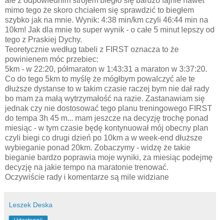
ale z odpowiednim strojem biegło się bardzo fajnie nawet
mimo tego że skoro chciałem się sprawdzić to biegłem
szybko jak na mnie. Wynik: 4:38 min/km czyli 46:44 min na
10km! Jak dla mnie to super wynik - o całe 5 minut lepszy od
tego z Praskiej Dychy.
Teoretycznie według tabeli z FIRST oznacza to że
powinienem móc przebiec:
5km - w 22:20, półmaraton w 1:43:31 a maraton w 3:37:20.
Co do tego 5km to myślę że mógłbym powalczyć ale te
dłuższe dystanse to w takim czasie raczej bym nie dał rady
bo mam za małą wytrzymałość na razie. Zastanawiam się
jednak czy nie dostosować tego planu treningowego FIRST
do tempa 3h 45 m... mam jeszcze na decyzję trochę ponad
miesiąc - w tym czasie będę kontynuował mój obecny plan
czyli biegi co drugi dzień po 10km a w week-end dłuższe
wybieganie ponad 20km. Zobaczymy - widzę że takie
bieganie bardzo poprawia moje wyniki, za miesiąc podejmę
decyzję na jakie tempo na maratonie trenować.
Oczywiście rady i komentarze są mile widziane
Leszek Deska