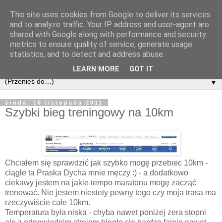
This site uses cookies from Google to deliver its services
and to analyze traffic. Your IP address and user-agent are
shared with Google along with performance and security
metrics to ensure quality of service, generate usage
statistics, and to detect and address abuse.
LEARN MORE
GOT IT
▼
środa, 16 listopada 2011
Szybki bieg treningowy na 10km
Chciałem się sprawdzić jak szybko mogę przebiec 10km -
ciągle ta Praska Dycha mnie męczy :) - a dodatkowo
ciekawy jestem na jakie tempo maratonu mogę zacząć
trenować. Nie jestem niestety pewny tego czy moja trasa ma
rzeczywiście całe 10km.
Temperatura była niska - chyba nawet poniżej zera stopni