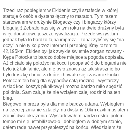
Trzeci raz pobiegłem w Ekidenie czyli sztafecie w której
startuje 6 osób a dystans łączny to maraton. Tym razem
startowałem w drużynie Blogaczy czyli biegaczy którzy
blogują :) Zebrało nas się w tym roku na dwie drużyny była
więc dodatkowo jeszcze rywalizacja. Przede wszystkim
jednak była to bardzo fajna impreza - zobaczyliśmy się "na
oczy" a nie tylko przez internet i przebiegliśmy razem te
42,195km. Ekiden był jak zwykle świetnie zorganizowany -
Kępa Potocka to bardzo dobre miejsce a pogoda dopisała.
Aż chciało się położyć na kocu i poopalać :) do biegania nie
było już tak fajnie, ale nie było znowu aż tak strasznie bo
było troszkę chmur za które chowało się czasami słonko.
Polecam ten bieg dla wypadów całą rodziną - wystarczy
wziąć koc, koszyk piknikowy i można bardzo miło spędzić
pół dnia. Sam żałuję że nie wziąłem całej rodzinki na ten
bieg.
Biegowo impreza była dla mnie bardzo udana. Wybiegłem
na trzeciej zmianie sztafety, na dystans 10km czyli musiałem
zrobić dwa okrążenia. Wystartowałem bardzo ostro, potem
tempo mi się ustabilizowało i dobiegłem w dobrym stanie,
dałem radę nawet przyspieszyć na końcu. Wiedziałem że