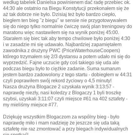
według tabelek Danielsa powinienem dać radę przebiec ok.
44:30 ale ostatnio na Biegu Konstytucji przekonałem się że
aż tak dobrze nie było. Dzisiaj też było bardzo ciepło,
biegłem ten bieg "z biegu" w sensie nie przygotowywałem
się do niego tylko normalnie ćwiczę swój plan treningowy do
maratonu więc nastawiłem się na wynik poniżej 45:00.
Starałem się biec tak aby tempo chwilowe było poniżej 4:30
i w zasadzie mi się udawało. Najbardziej zapamiętałem
zawodnika z drużyny PWC (PriceWaterhouseCoopers)
którego trzymałem się 2/3 dystansu a potem udało mi się do
wyprzedzić. Fajne uczucie gdy coś takiego się uda ale
podczas biegu było to ciężkie zadanie. Suma sumarum
jestem bardzo zadowolony z tego startu - dobiegłem w 44:31
czyli poprawiłem swój rekord życiowy o 4,5 minuty!
Nasza drużyna Blogacze 2 uzyskała wynik 3:13:57 -
naprawdę niezły, nasi koledzy z Blogaczy 1 byli troszkę
szybsi, uzyskali 3:11:07 czyli miejsce #61 na 402 sztafety -
my mieliśmy miejsce #77.
Dziękuję wszystkim Blogaczom za wspólny bieg - było
naprawdę miło i mam nadzieję że jeszcze się uda taką
sztafetę nie raz zmontować a przy biegach indywidualnych
się spotkać!