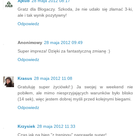
Ajkub
28 maja 2012 08:17
Gratz dla Blogaczy. Szkoda, że nie udało się złamać 3-ki,
ale i tak wynik pozytywny!
Odpowiedz
Anonimowy
28 maja 2012 09:49
Super impreza! Dzięki za fantastyczną zmianę :)
Odpowiedz
Krasus
28 maja 2012 11:08
Gratuluję super życiówki!:) Ja swojej w weekend nie
pobiłem, ale mimo niesprzyjających warunków było blisko
(14 sek), więc jestem dobrej myśli przed kolejnymi biegami.
Odpowiedz
Krzysiek
28 maja 2012 11:33
Czas jak na bieg "z treningu" naprawdę super!