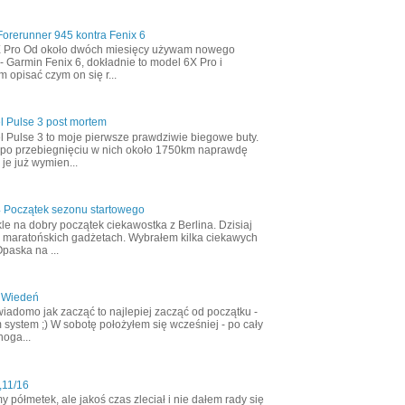
orerunner 945 kontra Fenix 6
X Pro Od około dwóch miesięcy używam nowego
- Garmin Fenix 6, dokładnie to model 6X Pro i
m opisać czym on się r...
l Pulse 3 post mortem
l Pulse 3 to moje pierwsze prawdziwie biegowe buty.
 po przebiegnięciu w nich około 1750km naprawdę
 je już wymien...
4 Początek sezonu startowego
le na dobry początek ciekawostka z Berlina. Dzisiaj
 maratońskich gadżetach. Wybrałem kilka ciekawych
Opaska na ...
 Wiedeń
wiadomo jak zacząć to najlepiej zacząć od początku -
 system ;) W sobotę położyłem się wcześniej - po cały
noga...
,11/16
półmetek, ale jakoś czas zleciał i nie dałem rady się