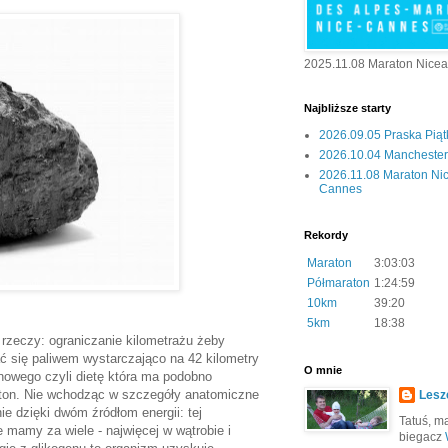
2025.11.08 Maraton Nice
Najbliższe starty
2026.09.05 Praska Pią
2026.10.04 Manchester 
2026.11.08 Maraton Ni
Cannes
Rekordy
Maraton
3:03:03
Półmaraton
1:24:59
10km
39:20
5km
18:38
rzeczy: ograniczanie kilometrażu żeby
ć się paliwem wystarczająco na 42 kilometry
O mnie
owego czyli dietę która ma podobno
aton. Nie wchodząc w szczegóły anatomiczne
Lesz
e dzięki dwóm źródłom energii: tej
Tatuś, mą
e mamy za wiele - najwięcej w wątrobie i
biegacz