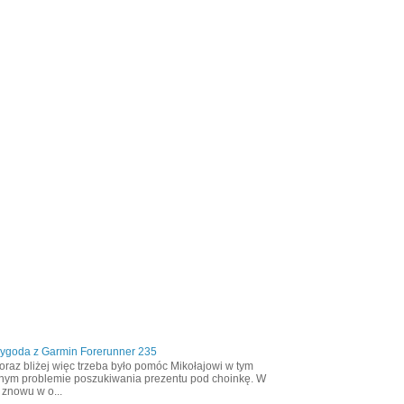
zygoda z Garmin Forerunner 235
oraz bliżej więc trzeba było pomóc Mikołajowi w tym
nym problemie poszukiwania prezentu pod choinkę. W
 znowu w o...