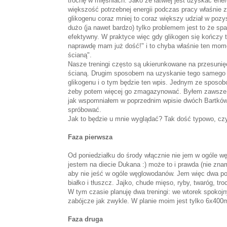
trochę w mięśniach. Jako że łatwiej jest uzyskać ene
większość potrzebnej energii podczas pracy właśnie 
glikogenu coraz mniej to coraz większy udział w poz
dużo (ja nawet bardzo) tylko problemem jest to że spal
efektywny. W praktyce więc gdy glikogen się kończy t
naprawdę mam już dość!" i to chyba właśnie ten mom
ścianą".
Nasze treningi często są ukierunkowane na przesunię
ścianą. Drugim sposobem na uzyskanie tego samego c
glikogenu i o tym będzie ten wpis. Jednym ze sposob
żeby potem więcej go zmagazynować. Byłem zawsze 
jak wspomniałem w poprzednim wpisie dwóch Bartków s
spróbować.
Jak to będzie u mnie wyglądać? Tak dość typowo, czy
Faza pierwsza
Od poniedziałku
do środy włącznie nie jem w ogóle wę
jestem na diecie Dukana :) może to i prawda (nie zna
aby nie jeść w ogóle węglowodanów. Jem więc dwa p
białko i tłuszcz. Jajko, chude mięso, ryby, twaróg, tr
W tym czasie planuję dwa treningi: we wtorek spokojny
zabójcze jak zwykle. W planie moim jest tylko 6x400m 
Faza druga