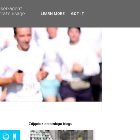
 user-agent
nerate usage
LEARN MORE
GOT IT
Zdjęcie z ostatniego biegu