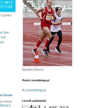
a-Cannes
tka 5km
half
cea-
Maraton Drezno
Polub Leszekbiega.pl
fb:
Leszekbiega.pl
ek Deska
Licznik wyświetleń
ż a teraz
Więcej o