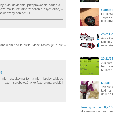
 by było dokładnie przeprowadzić badania. I
oże ma to też takie znaczenie psychiczne, w
Garmin F
power żeby dobiec" :D
Fenix 6
zegarka 
chciałby
Asics Ge
Asics Ge
Niestety
stanawiam nad tą dietą. Może zastosuję ją ale w
należało
20,21/2
Jak zwyk
będzie o
rzeczy: 
35
mniej restrykcyjna forma nie miałaby takiego
m razem spróbować tylko fazę drugą zrobić i
Maraton
Jak nie 
taki mam
dniu na 
Trening bez celu 8,9,10
Miałem napisać że mamy 