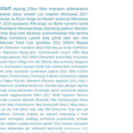
start
wyścig
10km
5km
maraton
półmaraton
wanie
plany
wiedeń
Los Angeles
Warszawa 2017
droga na Rzym
droga na Wiedeń
walencja
Warszawa
ń 2019
wyzwanie RW
droga na Berlin
runner's world
 Powstania Warszawskiego
Edynburg
parkrun
Maraton
bieg długi
plan dychowy
podsumowanie roku
trening
Bieg Konstytucji
Lębork
bieg górski
plan bez celu
Warsaw Track Cup
życiówka
2011
5000m
Biegnij
dam
Rotterdam marathon
bieg krótki
bieg po dynię
maFRAton
n
Wiązowna
leipzig
lipsk
roztrenowanie
zurych
1000
dieta
waga
wakacje
2012
BMW półmaraton praski
Bieg Ursynowa
znań
Rzym
Wings For Life
Włochy
bieg terenowy
blogacze
irst
koronawirus
maraton Berlin
mila
minimaraton
minimaraton
olm
urlop
wyzwanie żywieniowe
zdjęcia
2013
3000
4.21km
lskie
Chomiczówka
Chorwacja
Falenica
Konstancin
Legbąd
a Piątka
Poznań Marathon
Rostock
agrykola
asics
bieg z
haniczna
certyfikat medyczny
choroba
faas
glikogen
japonia
orady
puma
półmaraton Grudziądz
raport
rzeźniczek
taktyka
owanie węglowodanów
15km
2017
Berlin
Fojutowo
Hanson
zalin
Lozanna
Maraton Bruksela
Mila Konstytucyjna
Nicea
urek
bieg charytatywny
bieg towarzyski
bieg z Alicją
bieg z
cel
city trail
dobre rady
faas 500
forerunner
frog race
gel
ubileusz
kontuzja
książka
las kabacki
motywacja
o mnie
plan treningowy
podbiegi
prehistoria
przedszkole
przełaje
zina
stadion
sztafeta bochnia
wiedeń 2013
wiosna
wyzwanie
mowy półmaraton gór stołowych
łańcuszek
#wolneręce
1/10