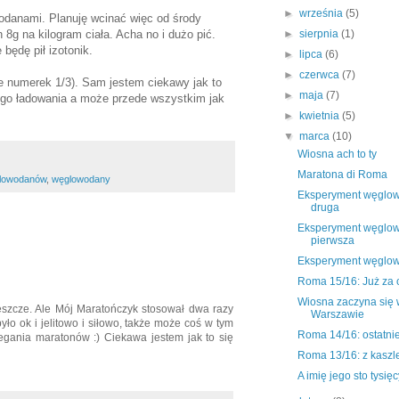
►
września
(5)
wodanami. Planuję wcinać więc od środy
h 8g na kilogram ciała. Acha no i dużo pić.
►
sierpnia
(1)
będę pił izotonik.
►
lipca
(6)
►
czerwca
(7)
le numerek 1/3). Sam jestem ciekawy jak to
►
maja
(7)
tego ładowania a może przede wszystkim jak
►
kwietnia
(5)
▼
marca
(10)
Wiosna ach to ty
Maratona di Roma
glowodanów
,
węglowodany
Eksperyment węglowy
druga
Eksperyment węglowy
pierwsza
Eksperyment węglow
Roma 15/16: Już za 
Wiosna zaczyna się 
jeszcze. Ale Mój Maratończyk stosował dwa razy
Warszawie
o ok i jelitowo i siłowo, także może coś w tym
Roma 14/16: ostatnie 
egania maratonów :) Ciekawa jestem jak to się
Roma 13/16: z kasz
A imię jego sto tysięc