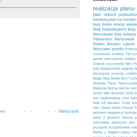
.
realizacja planu
plan
rekord
podsumo
hamburg
plan na maraton
bieg średni
relacja
wiede
Bieg Niepodległości
Bieg
Warszawski
bieg ciekawy
Półmaraton Warszawski
Ekiden
Maraton Lębork
Warszawo
gremlin
Rotter
rozważania
sztafeta
Tarczy
garmin
orlen
podróż
triathlon
Gdańsk
Lesznowola
Nike
Po
buty
eksperyment węglowy
f
lesznowola
recenzja
sztokh
Belgia
Bieg Wedla
Bory Tucho
Mediolan
Paryż
Piaseczyńsk
Małgosią
bieżnia
bieżnia mec
londyn
plan dychowy 2026
p
test
węglowodany
zima
ład
Indie
KB Maraton Turek
Kos
Nike Speed Street
Poroże
T
wna
Starszy post
wózkiem
bieganie.pl
bochnia
pulse 3
grudzień
historia
j
odżywianie
piaseczno
pies
przygoda
przygotowania
rod
Bartka
z biegiem natury
zi