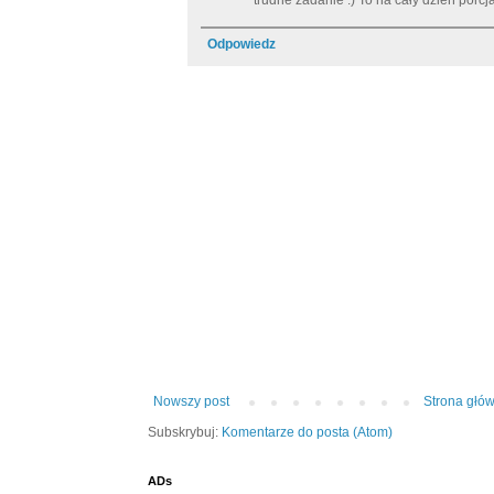
trudne zadanie :) To na cały dzień porcja
Odpowiedz
Nowszy post
Strona głó
Subskrybuj:
Komentarze do posta (Atom)
ADs