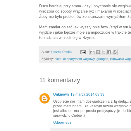
Dużo bardziej przyjemna - czyli opychanie się węglo
wieczora do soboty włącznie ryż i makaron
w ilościac
Żeby nie było problemów ze skurczami wymyśliłem że 
Mam zamiar opisać jak wyszły obie fazy (stąd w tytu
wyjdzie i jakie będzie moje samopoczucie w trakcie 
to zadziała w niedzielę w Rzymie.
Autor:
Leszek Deska
Etykiety:
dieta
,
eksperyment węglowy
,
glikogen
,
ładowanie wę
11 komentarzy:
Unknown
19 marca 2014 08:33
Osobiście nie mam doświadczenia z tą dietą...
przed maratonem i za każdym razem wszystko był
jest albo on ma po prostu predyspozycje do bi
sprawdzi u Ciebie :)
Odpowiedz