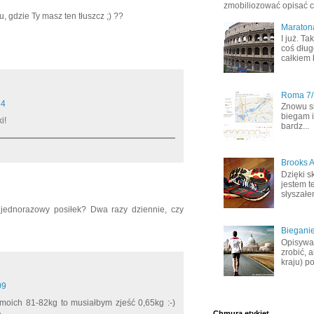
zmobiliozować opisać co
, gdzie Ty masz ten tłuszcz ;) ??
Maraton
I już. T
coś dług
całkiem 
Roma 7/1
34
Znowu s
biegam i
i!
bardz...
Brooks A
Dzięki s
jestem t
słyszałem
 jednorazowy posiłek? Dwa razy dziennie, czy
Bieganie
Opisywał
zrobić, 
kraju) po
09
y moich 81-82kg to musiałbym zjeść 0,65kg :-)
Chmura etykiet