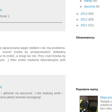
►
lutego
(8)
►
stycznia
(6)
36
►
2013
(94)
ciał :)
►
2012
(83)
►
2011
(51)
Obserwatorzy
e ograniczanie węgli robiłem i nie ma problemu.
y ocenić trzeba by przeprowadzić dokładny
 to zrobić, a drugi raz nie. Przy czym trzeba by
.. ;) Albo zrobić badania laboratoryjne jeśli
36
Popularne wpisy
 i głównie na wyczucie :) Ale metodą prób i
ożna jakieś wnioski wyciągnąć
Moja pr
Święta c
odwiecz
tym roku