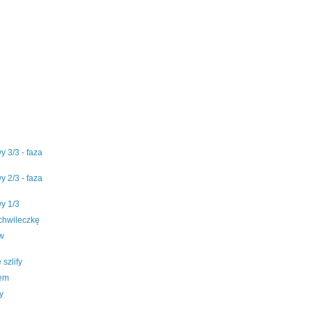
 3/3 - faza
 2/3 - faza
y 1/3
chwileczkę
w
szlify
lem
y