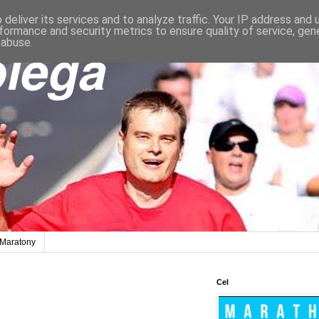
deliver its services and to analyze traffic. Your IP address and
formance and security metrics to ensure quality of service, ge
 abuse.
Maratony
Cel