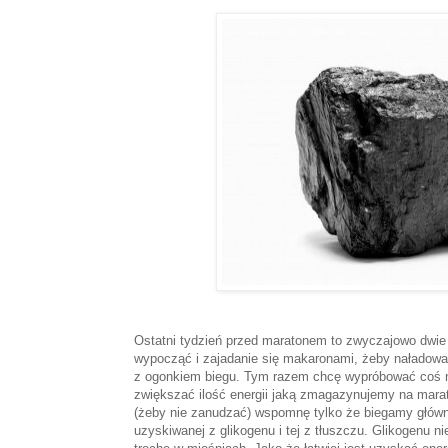
Ostatni tydzień przed maratonem to zwyczajowo dwie 
wypocząć i zajadanie się makaronami, żeby naładowa
z ogonkiem biegu. Tym razem chcę wypróbować coś n
zwiększać ilość energii jaką zmagazynujemy na mar
(żeby nie zanudzać) wspomnę tylko że biegamy główni
uzyskiwanej z glikogenu i tej z tłuszczu. Glikogenu ni