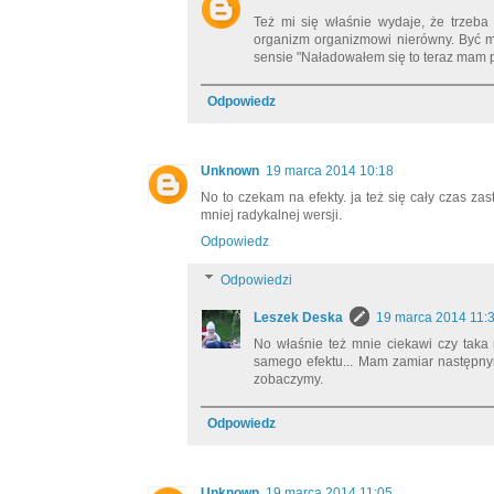
Też mi się właśnie wydaje, że trzeba
organizm organizmowi nierówny. Być m
sensie "Naładowałem się to teraz mam 
Odpowiedz
Unknown
19 marca 2014 10:18
No to czekam na efekty. ja też się cały czas za
mniej radykalnej wersji.
Odpowiedz
Odpowiedzi
Leszek Deska
19 marca 2014 11:
No właśnie też mnie ciekawi czy taka 
samego efektu... Mam zamiar następny
zobaczymy.
Odpowiedz
Unknown
19 marca 2014 11:05