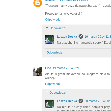
"Tłuszczu mamy dużo (ja nawet bardzo) " - Leszku
Powodzenia i wytrwałości :)
Odpowiedz
Odpowiedzi
Leszek Deska
19 marca 2014 11:
Na brzuchu! I to naprawdę sporo :) Dzięk
Odpowiedz
Fido
19 marca 2014 22:11
Ale te 8 gram makaronu na kilogram ciała to
więcej?
Odpowiedz
Odpowiedzi
Leszek Deska
20 marca 2014 00:
No nie, to na cały dzień porcja :) prz