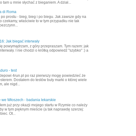
 tam u mnie słychać z bieganiem. A dział...
a di Roma
ak po prostu - bieg, bieg i po biegu. Jak zawsze gdy na
o czekamy, właściwie to w tym przypadku nie tak
bezczynn...
6: Jak biegać interwały
ię powymądrzam, z góry przepraszam. Tym razem: jak
nterwały. I nie chodzi o krótką odpowiedź "szybko" :) a
duro - test
klepowi 4run.pl po raz pierwszy mogę powiedzieć że
esterem. Dostałem do testów buty marki o której wiele
, ale nigd...
 we Włoszech - badania lekarskie
em już przy okazji mojego startu w Rzymie co należy
aby w tym pięknym mieście (a tak naprawdę szerzej:
biec. Ot...