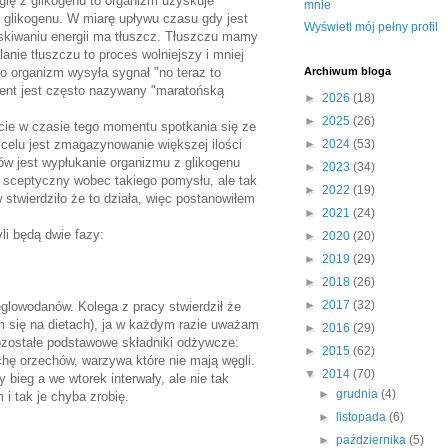
rgię z glikogenu to organizm uzyskuje
mnie
z glikogenu. W miarę upływu czasu gdy jest
Wyświetl mój pełny profil
yskiwaniu energii ma tłuszcz. Tłuszczu mamy
anie tłuszczu to proces wolniejszy i mniej
o organizm wysyła sygnał "no teraz to
Archiwum bloga
ent jest często nazywany "maratońską
►
2026
(18)
►
2025
(26)
cie w czasie tego momentu spotkania się ze
elu jest zmagazynowanie większej ilości
►
2024
(53)
ów jest wypłukanie organizmu z glikogenu
►
2023
(34)
sceptyczny wobec takiego pomysłu, ale tak
►
2022
(19)
twierdziło że to działa, więc postanowiłem
►
2021
(24)
li będą dwie fazy:
►
2020
(20)
►
2019
(29)
►
2018
(26)
►
2017
(32)
glowodanów. Kolega z pracy stwierdził że
m się na dietach), ja w każdym razie uważam
►
2016
(29)
ozostałe podstawowe składniki odżywcze:
►
2015
(62)
ochę orzechów, warzywa które nie mają węgli.
▼
2014
(70)
 bieg a we wtorek interwały, ale nie tak
►
grudnia
(4)
i tak je chyba zrobię.
►
listopada
(6)
►
października
(5)