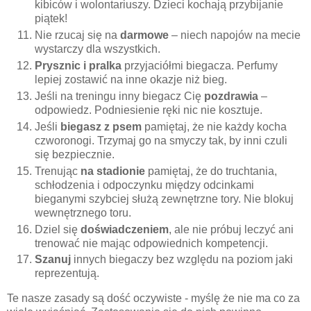
kibiców i wolontariuszy. Dzieci kochają przybijanie
piątek!
Nie rzucaj się na
darmowe
– niech napojów na mecie
wystarczy dla wszystkich.
Prysznic i pralka
przyjaciółmi biegacza. Perfumy
lepiej zostawić na inne okazje niż bieg.
Jeśli na treningu inny biegacz Cię
pozdrawia
–
odpowiedz. Podniesienie ręki nic nie kosztuje.
Jeśli
biegasz z psem
pamiętaj, że nie każdy kocha
czworonogi. Trzymaj go na smyczy tak, by inni czuli
się bezpiecznie.
Trenując
na stadionie
pamiętaj, że do truchtania,
schłodzenia i odpoczynku między odcinkami
bieganymi szybciej służą zewnętrzne tory. Nie blokuj
wewnętrznego toru.
Dziel się
doświadczeniem
, ale nie próbuj leczyć ani
trenować nie mając odpowiednich kompetencji.
Szanuj
innych biegaczy bez względu na poziom jaki
reprezentują.
Te nasze zasady są dość oczywiste - myślę że nie ma co za