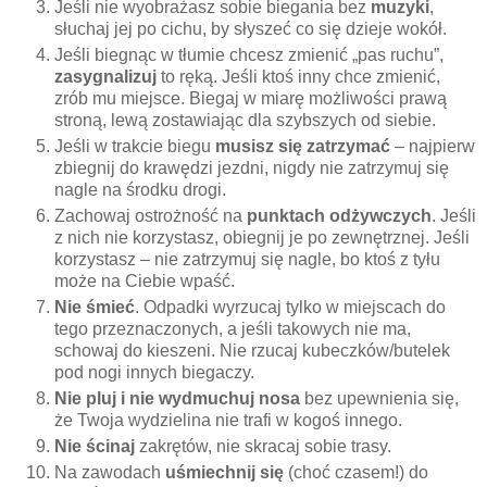
Jeśli nie wyobrażasz sobie biegania bez
muzyki
,
słuchaj jej po cichu, by słyszeć c
o się dzieje wokół.
Jeśli biegnąc w tłumie chcesz zmienić „pas ruchu”,
zasygnalizuj
to ręką. Jeśli ktoś inny chce zmienić,
zrób mu miejsce. Biegaj w miarę możliwości prawą
stroną, lewą zostawiając dla szybszych od siebie.
Jeśli w trakcie biegu
musisz się zatrzymać
– najpierw
zbiegnij do krawędzi jezdni, nigdy nie zatrzymuj się
nagle na środku drogi.
Zachowaj ostrożność na
punktach odżywczych
. Jeśli
z nich nie korzystasz, obiegnij je po zewnętrznej. Jeśli
korzystasz – nie zatrzymuj się nagle, bo ktoś z tyłu
może na Ciebie wpaść.
Nie śmieć
. Odpadki wyrzucaj tylko w miejscach do
tego przeznaczonych, a jeśli takowych nie ma,
schowaj do kieszeni. Nie rzucaj kubeczków/butelek
pod nogi innych biegaczy.
Nie pluj i nie wydmuchuj nosa
bez upewnienia się,
że Twoja wydzielina nie trafi w kogoś innego.
Nie ścinaj
zakrętów, nie skracaj sobie trasy.
Na zawodach
uśmiechnij się
(choć czasem!) do