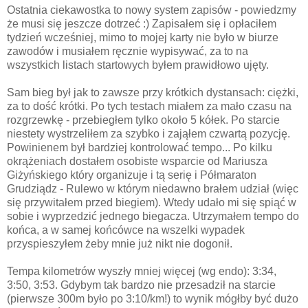
Ostatnia ciekawostka to nowy system zapisów - powiedzmy
że musi się jeszcze dotrzeć :) Zapisałem się i opłaciłem
tydzień wcześniej, mimo to mojej karty nie było w biurze
zawodów i musiałem ręcznie wypisywać, za to na
wszystkich listach startowych byłem prawidłowo ujęty.
Sam bieg był jak to zawsze przy krótkich dystansach: ciężki,
za to dość krótki. Po tych testach miałem za mało czasu na
rozgrzewkę - przebiegłem tylko około 5 kółek. Po starcie
niestety wystrzeliłem za szybko i zająłem czwartą pozycję.
Powinienem był bardziej kontrolować tempo... Po kilku
okrążeniach dostałem osobiste wsparcie od Mariusza
Giżyńskiego który organizuje i tą serię i Półmaraton
Grudziądz - Rulewo w którym niedawno brałem udział (więc
się przywitałem przed biegiem). Wtedy udało mi się spiąć w
sobie i wyprzedzić jednego biegacza. Utrzymałem tempo do
końca, a w samej końcówce na wszelki wypadek
przyspieszyłem żeby mnie już nikt nie dogonił.
Tempa kilometrów wyszły mniej więcej (wg endo): 3:34,
3:50, 3:53. Gdybym tak bardzo nie przesadził na starcie
(pierwsze 300m było po 3:10/km!) to wynik mógłby być dużo