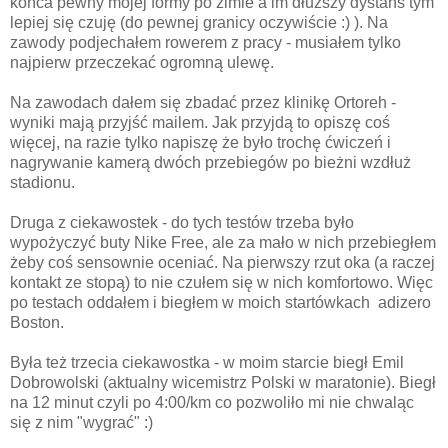
końca pewny mojej formy po zimie a im dłuższy dystans tym
lepiej się czuję (do pewnej granicy oczywiście :) ). Na
zawody podjechałem rowerem z pracy - musiałem tylko
najpierw przeczekać ogromną ulewę.
Na zawodach dałem się zbadać przez klinikę Ortoreh -
wyniki mają przyjść mailem. Jak przyjdą to opiszę coś
więcej, na razie tylko napiszę że było trochę ćwiczeń i
nagrywanie kamerą dwóch przebiegów po bieżni wzdłuż
stadionu.
Druga z ciekawostek - do tych testów trzeba było
wypożyczyć buty Nike Free, ale za mało w nich przebiegłem
żeby coś sensownie oceniać. Na pierwszy rzut oka (a raczej
kontakt ze stopą) to nie czułem się w nich komfortowo. Więc
po testach oddałem i biegłem w moich startówkach adizero
Boston.
Była też trzecia ciekawostka - w moim starcie biegł Emil
Dobrowolski (aktualny wicemistrz Polski w maratonie). Biegł
na 12 minut czyli po 4:00/km co pozwoliło mi nie chwaląc
się z nim "wygrać" :)