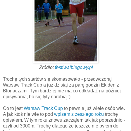
Źródło:
festiwalbiegowy.pl
Trochę tych startów się skomasowało - przedwczoraj
Warsaw Track Cup a już dzisiaj za parę godzin Ekiden z
Blogaczami. Tym bardziej nie ma co odkładać na później
opisywania, bo się tyły narobią :)
Co to jest
Warsaw Track Cup
to pewnie już wiele osób wie.
A jak ktoś nie wie to pod
wpisem z zeszłego roku
trochę
opisałem. W tym roku znowu zacząłem tak jak poprzednio -
czyli od 3000m. Trochę dlatego że jeszcze nie byłem do