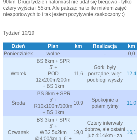
90km. Drugi tydzień natomiast nie udał się biegowo - tylko
cztery wyjścia i 55km. Ale patrząc na to ile miałem zajęć
niesportowych to i tak jestem pozytywnie zaskoczony :)
Tydzień 10/19:
Dzień
Plan
km
Realizacja
km
Poniedziałek
wolne
-
0,0
BS 6km + SPR
5' +
Górki były
Wtorek
POD
11,6
porządne, więc
12,4
12x200m/200m
podbiegi wyszły
+ BS 1km
BS 8km + SPR
5' +
Spokojnie a
Środa
10,9
11,0
R10x100m/100m
potem rytmy
+ BS 1km
BS 3km + SPR
Cztery interwały
5' +
dobrze, ale ostatni
Czwartek
WB2 5x2km
19,0
16,1
już 4:14/km - za
@4:00/km p. 6' +