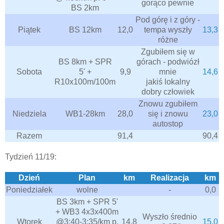
gorąco pewnie
BS 2km
Pod górę i z góry -
Piątek
BS 12km
12,0
tempa wyszły
13,3
różne
Zgubiłem się w
BS 8km + SPR
górach - podwiózł
Sobota
5' +
9,9
mnie
14,6
R10x100m/100m
jakiś lokalny
dobry człowiek
Znowu zgubiłem
Niedziela
WB1-28km
28,0
się i znowu
23,0
autostop
Razem
91,4
90,4
Tydzień 11/19:
Dzień
Plan
km
Realizacja
km
Poniedziałek
wolne
-
0,0
BS 3km + SPR 5'
+ WB3 4x3x400m
Wyszło średnio
Wtorek
@3:40-3:35/km p.
14,8
15,0