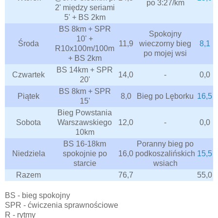
po 3:27/km
2' między seriami
5' + BS 2km
BS 8km + SPR
Spokojny
10' +
Środa
11,9
wieczorny bieg
8,1
R10x100m/100m
po mojej wsi
+ BS 2km
BS 14km + SPR
Czwartek
14,0
-
0,0
20'
BS 8km + SPR
Piątek
8,0
Bieg po Lęborku
16,5
15'
Bieg Powstania
Sobota
Warszawskiego
12,0
-
0,0
10km
BS 16-18km
Poranny bieg po
Niedziela
spokojnie po
16,0
podkoszalińskich
15,5
starcie
wsiach
Razem
76,7
55,0
BS - bieg spokojny
SPR - ćwiczenia sprawnościowe
R - rytmy