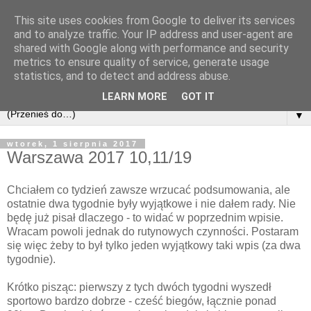
This site uses cookies from Google to deliver its services
and to analyze traffic. Your IP address and user-agent are
shared with Google along with performance and security
metrics to ensure quality of service, generate usage
statistics, and to detect and address abuse.
LEARN MORE
GOT IT
▼
wtorek, 1 sierpnia 2017
Warszawa 2017 10,11/19
Chciałem co tydzień zawsze wrzucać podsumowania, ale
ostatnie dwa tygodnie były wyjątkowe i nie dałem rady. Nie
będę już pisał dlaczego - to widać w poprzednim wpisie.
Wracam powoli jednak do rutynowych czynności. Postaram
się więc żeby to był tylko jeden wyjątkowy taki wpis (za dwa
tygodnie).
Krótko pisząc: pierwszy z tych dwóch tygodni wyszedł
sportowo bardzo dobrze - cześć biegów, łącznie ponad