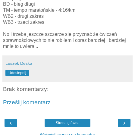
BD - bieg długi
TM - tempo maratońskie - 4:16/km
WB2 - drugi zakres
WB3 - trzeci zakres
No i trzeba jeszcze szczerze się przyznać że ćwiczeń
sprawnościowych to nie robiłem i coraz bardziej i bardziej
mnie to uwiera...
Leszek Deska
Udostępnij
Brak komentarzy:
Prześlij komentarz
‹
›
Strona główna
Wyświetl wersję na komputer