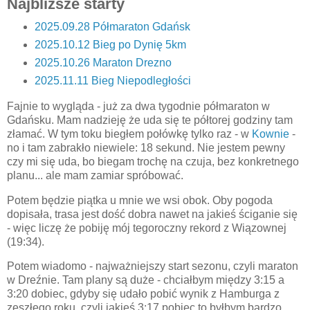
Najbliższe starty
2025.09.28 Półmaraton Gdańsk
2025.10.12 Bieg po Dynię 5km
2025.10.26 Maraton Drezno
2025.11.11 Bieg Niepodległości
Fajnie to wygląda - już za dwa tygodnie półmaraton w
Gdańsku. Mam nadzieję że uda się te półtorej godziny tam
złamać. W tym toku biegłem połówkę tylko raz - w
Kownie
-
no i tam zabrakło niewiele: 18 sekund. Nie jestem pewny
czy mi się uda, bo biegam trochę na czuja, bez konkretnego
planu... ale mam zamiar spróbować.
Potem będzie piątka u mnie we wsi obok. Oby pogoda
dopisała, trasa jest dość dobra nawet na jakieś ściganie się
- więc liczę że pobiję mój tegoroczny rekord z Wiązownej
(19:34).
Potem wiadomo - najważniejszy start sezonu, czyli maraton
w Dreźnie. Tam plany są duże - chciałbym między 3:15 a
3:20 dobiec, gdyby się udało pobić wynik z Hamburga z
zeszłego roku, czyli jakieś 3:17 pobiec to byłbym bardzo