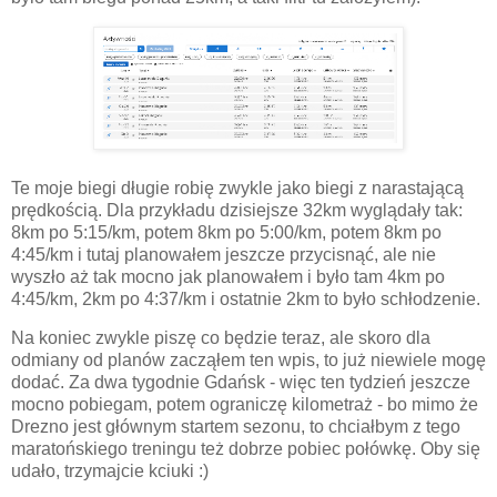
Te moje biegi długie robię zwykle jako biegi z narastającą
prędkością. Dla przykładu dzisiejsze 32km wyglądały tak:
8km po 5:15/km, potem 8km po 5:00/km, potem 8km po
4:45/km i tutaj planowałem jeszcze przycisnąć, ale nie
wyszło aż tak mocno jak planowałem i było tam 4km po
4:45/km, 2km po 4:37/km i ostatnie 2km to było schłodzenie.
Na koniec zwykle piszę co będzie teraz, ale skoro dla
odmiany od planów zacząłem ten wpis, to już niewiele mogę
dodać. Za dwa tygodnie Gdańsk - więc ten tydzień jeszcze
mocno pobiegam, potem ograniczę kilometraż - bo mimo że
Drezno jest głównym startem sezonu, to chciałbym z tego
maratońskiego treningu też dobrze pobiec połówkę. Oby się
udało, trzymajcie kciuki :)