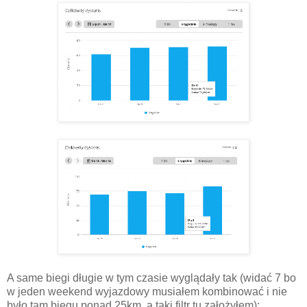
A same biegi długie w tym czasie wyglądały tak (widać 7 bo
w jeden weekend wyjazdowy musiałem kombinować i nie
było tam biegu ponad 25km, a taki filtr tu założyłem):