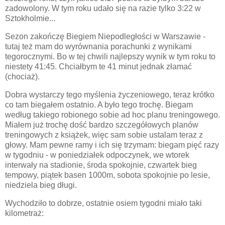
zadowolony. W tym roku udało się na razie tylko 3:22 w
Sztokholmie...
Sezon zakończę Biegiem Niepodległości w Warszawie -
tutaj też mam do wyrównania porachunki z wynikami
tegorocznymi. Bo w tej chwili najlepszy wynik w tym roku to
niestety 41:45. Chciałbym te 41 minut jednak złamać
(chociaż).
Dobra wystarczy tego myślenia życzeniowego, teraz krótko
co tam biegałem ostatnio. A było tego trochę. Biegam
według takiego robionego sobie ad hoc planu treningowego.
Miałem już trochę dość bardzo szczegółowych planów
treningowych z książek, więc sam sobie ustalam teraz z
głowy. Mam pewne ramy i ich się trzymam: biegam pięć razy
w tygodniu - w poniedziałek odpoczynek, we wtorek
interwały na stadionie, środa spokojnie, czwartek bieg
tempowy, piątek basen 1000m, sobota spokojnie po lesie,
niedziela bieg długi.
Wychodziło to dobrze, ostatnie osiem tygodni miało taki
kilometraż: