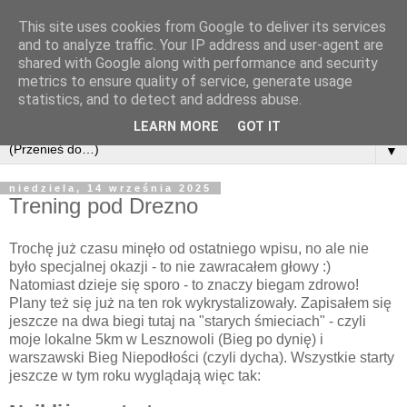
This site uses cookies from Google to deliver its services
and to analyze traffic. Your IP address and user-agent are
shared with Google along with performance and security
metrics to ensure quality of service, generate usage
statistics, and to detect and address abuse.
LEARN MORE
GOT IT
▼
niedziela, 14 września 2025
Trening pod Drezno
Trochę już czasu minęło od ostatniego wpisu, no ale nie
było specjalnej okazji - to nie zawracałem głowy :)
Natomiast dzieje się sporo - to znaczy biegam zdrowo!
Plany też się już na ten rok wykrystalizowały. Zapisałem się
jeszcze na dwa biegi tutaj na "starych śmieciach" - czyli
moje lokalne 5km w Lesznowoli (Bieg po dynię) i
warszawski Bieg Niepodłości (czyli dycha). Wszystkie starty
jeszcze w tym roku wyglądają więc tak: