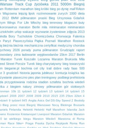
Warsaw Track Cup
życiówka
2011
5000m
Biegnij
dam
Rotterdam marathon
bieg krótki
bieg po dynię
maFRAton
n
Wiązowna
leipzig
lipsk
roztrenowanie
zurych
1000
dieta
2012
BMW półmaraton praski
Bieg Ursynowa
Gdańsk
zym
Wings For Life
Włochy
bieg terenowy
blogacze
buty
koronawirus
maraton Berlin
mila
minimaraton
minimaraton
sztokholm
urlop
wakacje
wyzwanie żywieniowe
zdjęcia
2013
Wedla
Bory Tucholskie
Chomiczówka
Chorwacja
Falenica
n
Paryż
Piaseczyńska Piątka
Poznań Marathon
Rostock
ią
bieżnia
bieżnia mechaniczna
certyfikat medyczny
choroba
dychowy 2026
porady
puma
półmaraton Grudziądz
raport
lowodany
zima
ładowanie węglowodanów
15km
2017
Berlin
Maraton Turek
Koszalin
Lozanna
Maraton Bruksela
Mila
eed Street
Poroże
Turek
bieg charytatywny
bieg towarzyski
em
bieganie.pl
bochnia
cel
city trail
dobre rady
faas 500
se 3
grudzień
historia
japonia
jubileusz
kontuzja
książka
las
żywianie
piaseczno
pies
plan treningowy
podbiegi
prehistoria
da
przygotowania
rodzina
stadion
sztafeta bochnia
wiedeń
tka
z biegiem natury
zimowy półmaraton gór stołowych
ironman
10k
11 tydzień
12 tydzień
13 tydzień
14 tydzień
15
tydzień
2006
2007
2008
2009
2010
2015
235
25km
32km
4
ydzień
9 tydzień
945
Anglia
Asics Gel DS-Sky Speed 2
Beskidy
i
Bieg przez most
Biegnij Warszawo Nocą
Blekinge
Brussels
aniels
Finlandia
Helsinki
Helsinki Half Marathon
Islandia
Jack
owno
Kozienice
Kristianopel
Liverpool
Maraton Gdańsk
Maraton
0 lat wielkiego biegu
Maraton Wiedeń
Maratona di Roma
uman Race
Nike+
Praga
Praska Dycha
Reykjavik
Roma
Run
Stadion Narodowy
Szybko po Woli
Triathlon Gdańsk
Warsaw