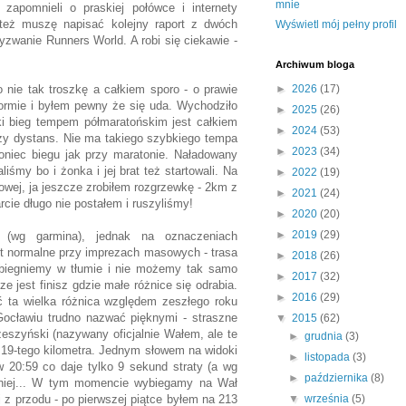
mnie
apomnieli o praskiej połówce i internety
i też muszę napisać kolejny raport z dwóch
Wyświetl mój pełny profil
yzwanie Runners World. A robi się ciekawie -
Archiwum bloga
 nie tak troszkę a całkiem sporo - o prawie
►
2026
(17)
formie i byłem pewny że się uda. Wychodziło
►
2025
(26)
i bieg tempem półmaratońskim jest całkiem
►
2024
(53)
jszy dystans. Nie ma takiego szybkiego tempa
►
2023
(34)
oniec biegu jak przy maratonie. Naładowany
iśmy bo i żonka i jej brat też startowali. Na
►
2022
(19)
rtowej, ja jeszcze zrobiłem rozgrzewkę - 2km z
►
2021
(24)
cie długo nie postałem i ruszyliśmy!
►
2020
(20)
►
2019
(29)
(wg garmina), jednak na oznaczeniach
st normalne przy imprezach masowych - trasa
►
2018
(26)
y biegniemy w tłumie i nie możemy tak samo
►
2017
(32)
 jest finisz gdzie małe różnice się odrabia.
►
2016
(29)
ć ta wielka różnica względem zeszłego roku
ocławiu trudno nazwać pięknymi - straszne
▼
2015
(62)
eszyński (nazywany oficjalnie Wałem, ale te
►
grudnia
(3)
o 19-tego kilometra. Jednym słowem na widoki
►
listopada
(3)
w 20:59 co daje tylko 9 sekund straty (a wg
►
października
(8)
cniej... W tym momencie wybiegamy na Wał
 z przodu - po pierwszej piątce byłem na 213
▼
września
(5)