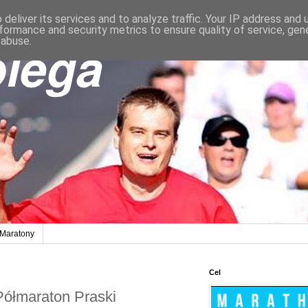
deliver its services and to analyze traffic. Your IP address and
formance and security metrics to ensure quality of service, ge
 abuse.
Maratony
Cel
ółmaraton Praski