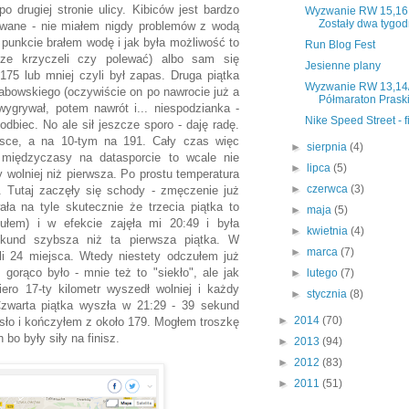
 drugiej stronie ulicy. Kibiców jest bardzo
Wyzwanie RW 15,16,
Zostały dwa tygod
owane - nie miałem nigdy problemów z wodą
 punkcie brałem wodę i jak była możliwość to
Run Blog Fest
sze krzyczeli czy polewać) albo sam się
Jesienne plany
75 lub mniej czyli był zapas. Druga piątka
Wyzwanie RW 13,14
habowskiego (oczywiście on po nawrocie już a
Półmaraton Prask
wygrywał, potem nawrót i... niespodzianka -
Nike Speed Street - f
dbiec. No ale sił jeszcze sporo - daję radę.
sce, a na 10-tym na 191. Cały czas więc
►
sierpnia
(4)
 międzyczasy na datasporcie to wcale nie
►
lipca
(5)
 wolniej niż pierwsza. Po prostu temperatura
►
czerwca
(3)
 Tutaj zaczęły się schody - zmęczenie już
ała na tyle skutecznie że trzecia piątka to
►
maja
(5)
zułem) i w efekcie zajęła mi 20:49 i była
►
kwietnia
(4)
sekund szybsza niż ta pierwsza piątka. W
►
marca
(7)
li 24 miejsca. Wtedy niestety odczułem już
gorąco było - mnie też to "siekło", ale jak
►
lutego
(7)
ro 17-ty kilometr wyszedł wolniej i każdy
►
stycznia
(8)
Czwarta piątka wyszła w 21:29 - 39 sekund
►
2014
(70)
osło i kończyłem z około 179. Mogłem troszkę
bo były siły na finisz.
►
2013
(94)
►
2012
(83)
►
2011
(51)