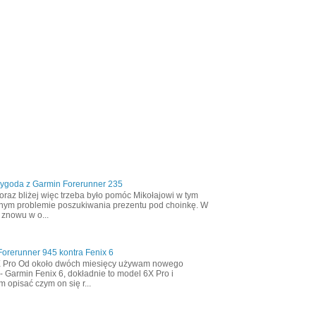
zygoda z Garmin Forerunner 235
oraz bliżej więc trzeba było pomóc Mikołajowi w tym
nym problemie poszukiwania prezentu pod choinkę. W
 znowu w o...
orerunner 945 kontra Fenix 6
X Pro Od około dwóch miesięcy używam nowego
- Garmin Fenix 6, dokładnie to model 6X Pro i
m opisać czym on się r...