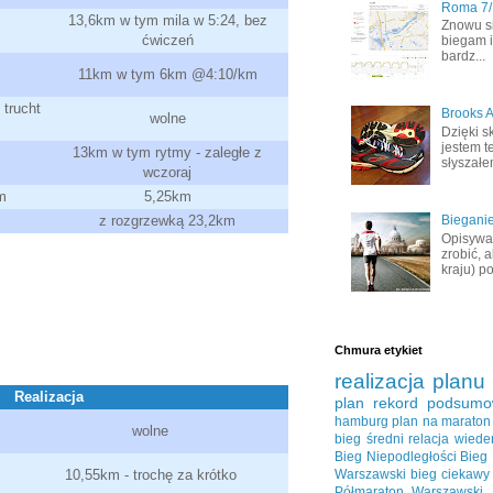
Roma 7/1
13,6km w tym mila w 5:24, bez
Znowu s
ćwiczeń
biegam i
bardz...
11km w tym 6km @4:10/km
trucht
Brooks A
wolne
Dzięki s
jestem t
13km w tym rytmy - zaległe z
słyszałem
wczoraj
m
5,25km
z rozgrzewką 23,2km
Bieganie
Opisywał
zrobić, 
kraju) po
Chmura etykiet
realizacja planu
Realizacja
plan
rekord
podsumo
hamburg
plan na maraton
wolne
bieg średni
relacja
wiede
Bieg Niepodległości
Bieg
Warszawski
bieg ciekawy
10,55km - trochę za krótko
Półmaraton Warszawski