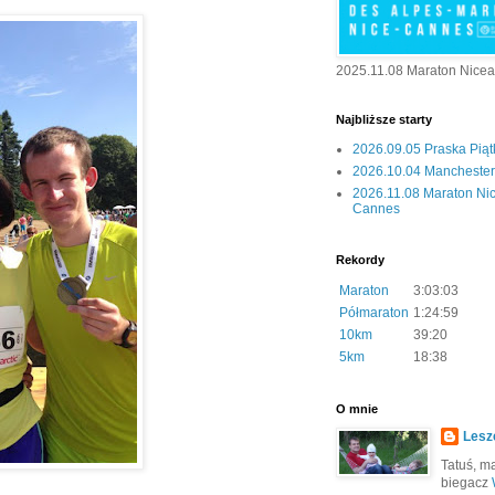
2025.11.08 Maraton Nice
Najbliższe starty
2026.09.05 Praska Pią
2026.10.04 Manchester 
2026.11.08 Maraton Ni
Cannes
Rekordy
Maraton
3:03:03
Półmaraton
1:24:59
10km
39:20
5km
18:38
O mnie
Lesz
Tatuś, mą
biegacz