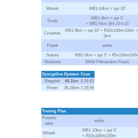
Wtorek
WB1-14km + spr 20'
WB1 4km + spr 5'
Środa
+ WB2 6km @4:10-4:15
WB1-8km + spr 10' + R10x100m/100m + 
Czwartek
2km
Piątek
wolne
Sobota
WB1-3km + spr 5' + R5x100m/100
Niedziela
BMW Półmaraton Praski
Dyscyplina
Dystans
Czas
Bieganie
66,1km
5:26:43
Rower
36,26km
1:28:56
Trening
Plan
Poniedz
wolne
iałek
WB1 10km + spr 5'
Wtorek
+ R10x100m/100m