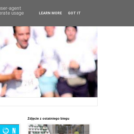
 user-agent
nerate usage
LEARN MORE
GOT IT
Zdjęcie z ostatniego biegu