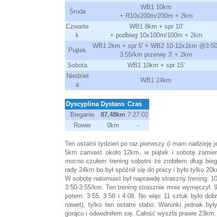
WB1 10km
Środa
+ R10x200m/200m + 2km
Czwarte
WB1 8km + spr 10'
k
+ podbieg 10x100m/100m + 2km
WB1 2km + spr 5' + WB2 10-12x1km @3:50
Piątek
3:55/km przerwy 3' + 2km
Sobota
WB1 10km + spr 15'
Niedziel
WB1 24km
a
Dyscyplina
Dystans
Czas
Bieganie
87,48km
7:27:02
Rower
0km
-
Ten ostatni tydzień po raz pierwszy (i mam nadzieję j
5km zamiast około 12km, w piątek i sobotę zamienił
mocno czułem trening sobotni że zrobiłem długi bieg
rady 24km bo był spóźnił się do pracy i było tylko 20k
W sobotę natomiast był naprawdę straszny trening: 10
3:50-3:55/km. Ten trening strasznie mnie wymęczył. 9
potem: 3:55, 3:58 i 4:08. No więc 11 sztuk było dobr
nawet), tylko ten ostatni słabo. Warunki jednak był
gorąco i odwodniłem się. Całość wyszła prawie 23km.