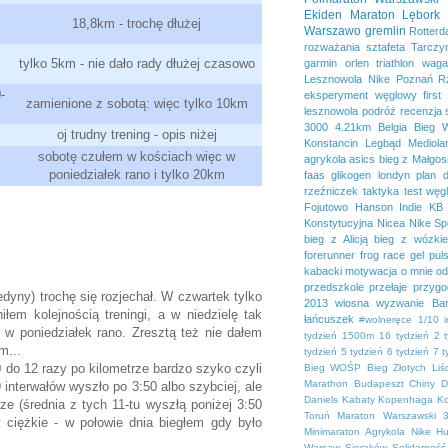
Ekiden
Maraton Lębork
18,8km - trochę dłużej
Warszawo
gremlin
Rotter
rozważania
sztafeta
Tarczy
tylko 5km - nie dało rady dłużej czasowo
garmin
orlen
triathlon
waga
Lesznowola
Nike
Poznań
R
-
eksperyment węglowy
first
zamienione z sobotą: więc tylko 10km
lesznowola
podróż
recenzja
3000
4.21km
Belgia
Bieg 
oj trudny trening - opis niżej
Konstancin
Legbąd
Mediola
sobotę czułem w kościach więc w
agrykola
asics
bieg z Małgos
poniedziałek rano i tylko 20km
faas
glikogen
londyn
plan 
rzeźniczek
taktyka
test
węg
Fojutowo
Hanson
Indie
KB 
Konstytucyjna
Nicea
Nike Sp
bieg z Alicją
bieg z wózki
forerunner
frog race
gel pul
kabacki
motywacja
o mnie
od
przedszkole
przełaje
przygo
edyny) trochę się rozjechał. W czwartek tylko
2013
wiosna
wyzwanie Bar
em kolejnością treningi, a w niedzielę tak
łańcuszek
#wolneręce
1/10 
 w poniedziałek rano. Zresztą też nie dałem
tydzień
1500m
16 tydzień
2 
m...
tydzień
5 tydzień
6 tydzień
7 t
 do 12 razy po kilometrze bardzo szyko czyli
Bieg WOŚP
Bieg Złotych Liśc
Marathon
Budapeszt
Chiny
D
 interwałów wyszło po 3:50 albo szybciej, ale
Daniels
Kabaty
Kopenhaga
K
ze (średnia z tych 11-tu wyszłą poniżej 3:50
Toruń
Maraton Warszawski 3
y ciężkie - w połowie dnia biegłem gdy było
Minimaraton Agrykola
Nike H
Warsaw
Sieraków
Solidarność