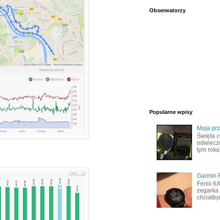
Obserwatorzy
Popularne wpisy
Moja pr
Święta c
odwiecz
tym roku
Garmin F
Fenix 6
zegarka 
chciałby