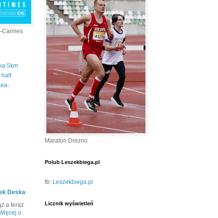
a-Cannes
tka 5km
half
cea-
Maraton Drezno
Polub Leszekbiega.pl
fb:
Leszekbiega.pl
ek Deska
Licznik wyświetleń
ż a teraz
Więcej o