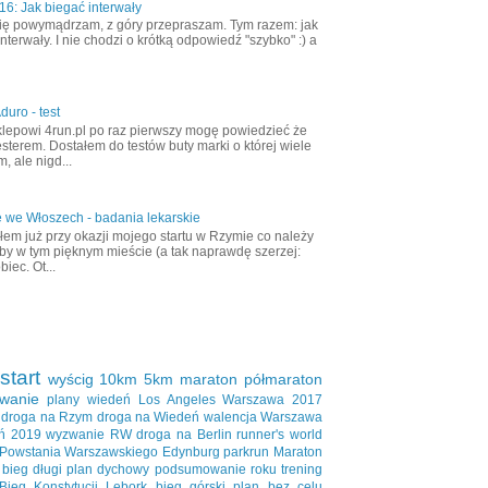
6: Jak biegać interwały
ię powymądrzam, z góry przepraszam. Tym razem: jak
nterwały. I nie chodzi o krótką odpowiedź "szybko" :) a
duro - test
klepowi 4run.pl po raz pierwszy mogę powiedzieć że
esterem. Dostałem do testów buty marki o której wiele
, ale nigd...
 we Włoszech - badania lekarskie
em już przy okazji mojego startu w Rzymie co należy
aby w tym pięknym mieście (a tak naprawdę szerzej:
biec. Ot...
start
wyścig
10km
5km
maraton
półmaraton
wanie
plany
wiedeń
Los Angeles
Warszawa 2017
droga na Rzym
droga na Wiedeń
walencja
Warszawa
ń 2019
wyzwanie RW
droga na Berlin
runner's world
 Powstania Warszawskiego
Edynburg
parkrun
Maraton
bieg długi
plan dychowy
podsumowanie roku
trening
Bieg Konstytucji
Lębork
bieg górski
plan bez celu