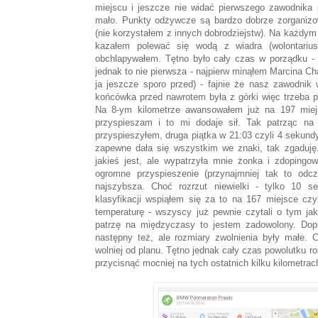
miejscu i jeszcze nie widać pierwszego zawodnika po
mało. Punkty odżywcze są bardzo dobrze zorganiz
(nie korzystałem z innych dobrodziejstw). Na każdym
kazałem polewać się wodą z wiadra (wolontariu
obchlapywałem. Tętno było cały czas w porządku - 1
jednak to nie pierwsza - najpierw minąłem Marcina C
ja jeszcze sporo przed) - fajnie że nasz zawodnik 
końcówka przed nawrotem była z górki więc trzeba po
Na 8-ym kilometrze awansowałem już na 197 miej
przyspieszam i to mi dodaje sił. Tak patrząc na
przyspieszyłem, druga piątka w 21:03 czyli 4 sekundy
zapewne dała się wszystkim we znaki, tak zgaduję.
jakieś jest, ale wypatrzyła mnie żonka i zdopingow
ogromne przyspieszenie (przynajmniej tak to odc
najszybsza. Choć rozrzut niewielki - tylko 10 
klasyfikacji wspiąłem się za to na 167 miejsce czy
temperaturę - wszyscy już pewnie czytali o tym jak 
patrzę na międzyczasy to jestem zadowolony. Dopie
następny też, ale rozmiary zwolnienia były małe. 
wolniej od planu. Tętno jednak cały czas powolutku r
przycisnąć mocniej na tych ostatnich kilku kilometrach 