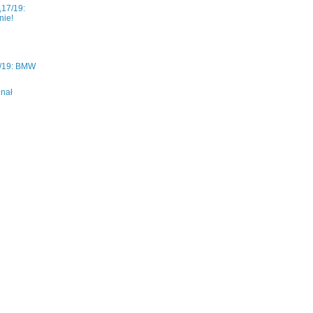
17/19:
nie!
/19: BMW
i
inał