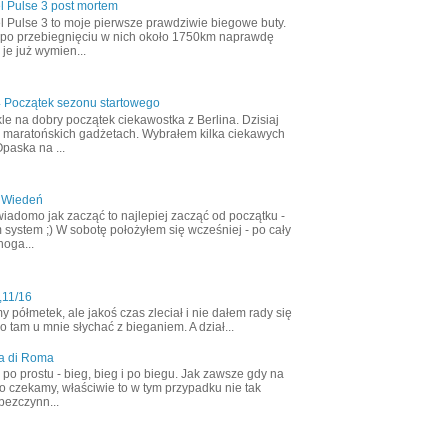
l Pulse 3 post mortem
l Pulse 3 to moje pierwsze prawdziwie biegowe buty.
 po przebiegnięciu w nich około 1750km naprawdę
 je już wymien...
4 Początek sezonu startowego
le na dobry początek ciekawostka z Berlina. Dzisiaj
 maratońskich gadżetach. Wybrałem kilka ciekawych
Opaska na ...
 Wiedeń
wiadomo jak zacząć to najlepiej zacząć od początku -
 system ;) W sobotę położyłem się wcześniej - po cały
noga...
,11/16
półmetek, ale jakoś czas zleciał i nie dałem rady się
 tam u mnie słychać z bieganiem. A dział...
a di Roma
ak po prostu - bieg, bieg i po biegu. Jak zawsze gdy na
o czekamy, właściwie to w tym przypadku nie tak
bezczynn...