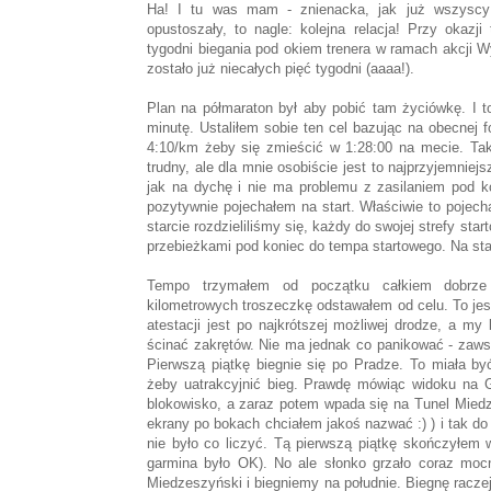
Ha! I tu was mam - znienacka, jak już wszyscy z
opustoszały, to nagle: kolejna relacja! Przy okazj
tygodni biegania pod okiem trenera w ramach akcji W
zostało już niecałych pięć tygodni (aaaa!).
Plan na półmaraton był aby pobić tam życiówkę. I to
minutę. Ustaliłem sobie ten cel bazując na obecnej 
4:10/km żeby się zmieścić w 1:28:00 na mecie. Tak
trudny, ale dla mnie osobiście jest to najprzyjemnie
jak na dychę i nie ma problemu z zasilaniem pod k
pozytywnie pojechałem na start. Właściwie to pojechal
starcie rozdzieliliśmy się, każdy do swojej strefy sta
przebieżkami pod koniec do tempa startowego. Na star
Tempo trzymałem od początku całkiem dobrze 
kilometrowych troszeczkę odstawałem od celu. To je
atestacji jest po najkrótszej możliwej drodze, a m
ścinać zakrętów. Nie ma jednak co panikować - zawsze
Pierwszą piątkę biegnie się po Pradze. To miała by
żeby uatrakcyjnić bieg. Prawdę mówiąc widoku na G
blokowisko, a zaraz potem wpada się na Tunel Miedz
ekrany po bokach chciałem jakoś nazwać :) ) i tak d
nie było co liczyć. Tą pierwszą piątkę skończyłem 
garmina było OK). No ale słonko grzało coraz mo
Miedzeszyński i biegniemy na południe. Biegnę raczej