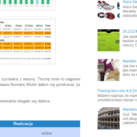
Asics Ge
Asics Ge
Niestety
należało
20,21/2
Jak zwyk
będzie o
rzeczy: 
Maraton
Jak nie 
taki mam
dniu na 
ż życiówka z wiosny. Trochę mnie to najpierw
zwania Runners World dałem się przekonać że
Trening bez celu 8,9,10
Miałem napisać że mamy 
zmobiliozować opisać co
neralnie biegało się dobrze,
Maraton
I już. T
coś dług
całkiem 
Realizacja
wolne