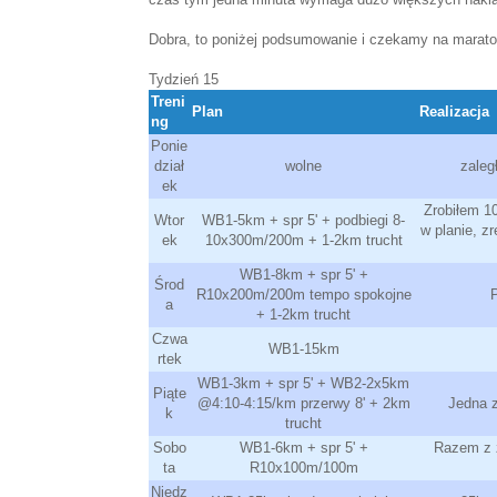
Dobra, to poniżej podsumowanie i czekamy na marato
Tydzień 15
Treni
Plan
Realizacja
ng
Ponie
dział
wolne
zaleg
ek
Zrobiłem 1
Wtor
WB1-5km + spr 5' + podbiegi 8-
w planie, z
ek
10x300m/200m + 1-2km trucht
WB1-8km + spr 5' +
Środ
R10x200m/200m tempo spokojne
P
a
+ 1-2km trucht
Czwa
WB1-15km
rtek
WB1-3km + spr 5' + WB2-2x5km
Piąte
@4:10-4:15/km przerwy 8' + 2km
Jedna z
k
trucht
Sobo
WB1-6km + spr 5' +
Razem z ż
ta
R10x100m/100m
Niedz