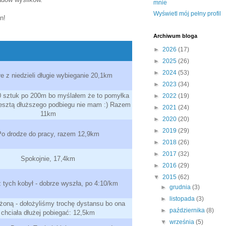
mnie
Wyświetl mój pełny profil
n!
Archiwum bloga
►
2026
(17)
►
2025
(26)
►
2024
(53)
łe z niedzieli długie wybieganie 20,1km
►
2023
(34)
0 sztuk po 200m bo myślałem że to pomyłka
►
2022
(19)
resztą dłuższego podbiegu nie mam :) Razem
►
2021
(24)
11km
►
2020
(20)
►
2019
(29)
o drodze do pracy, razem 12,9km
►
2018
(26)
►
2017
(32)
Spokojnie, 17,4km
►
2016
(29)
▼
2015
(62)
 tych kobył - dobrze wyszła, po 4:10/km
►
grudnia
(3)
►
listopada
(3)
oną - dołożyliśmy trochę dystansu bo ona
►
października
(8)
chciała dłużej pobiegać: 12,5km
▼
września
(5)