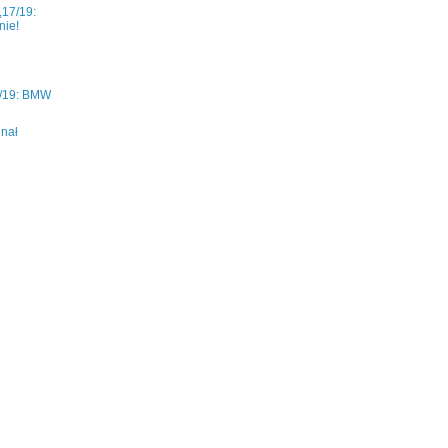
17/19:
nie!
/19: BMW
i
inał