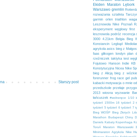
Ekiden
Maraton Lębork
Warszawo
gremlin
Rotter
rozważania
sztafeta
Tarczy
garmin
orlen
triathlon
waga
Lesznowola
Nike
Poznań
R
eksperyment węglowy
first
lesznowola
podróż
recenzja
3000
4.21km
Belgia
Bieg 
Konstancin
Legbąd
Mediola
agrykola
asics
bieg z Małgos
faas
glikogen
londyn
plan 
rzeźniczek
taktyka
test
węg
Fojutowo
Hanson
Indie
KB 
Konstytucyjna
Nicea
Nike Sp
bieg z Alicją
bieg z wózki
forerunner
frog race
gel pul
wna
Starszy post
kabacki
motywacja
o mnie
od
przedszkole
przełaje
przygo
2013
wiosna
wyzwanie Bar
łańcuszek
#wolneręce
1/10 
tydzień
1500m
16 tydzień
2 
tydzień
5 tydzień
6 tydzień
7 t
Bieg WOŚP
Bieg Złotych Liśc
Marathon
Budapeszt
Chiny
D
Daniels
Kabaty
Kopenhaga
K
Toruń
Maraton Warszawski 3
Minimaraton Agrykola
Nike H
Warsaw
Sieraków
Solidarność