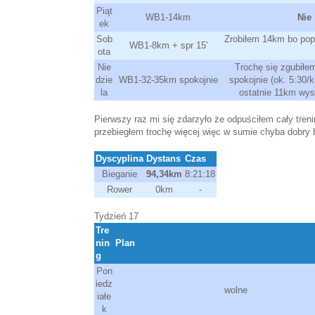
Piąt
WB1-14km
Nie
ek
Sob
Zrobiłem 14km bo popr
WB1-8km + spr 15'
ota
Nie
Trochę się zgubiłe
dzie
WB1-32-35km spokojnie
spokojnie (ok. 5:30/
la
ostatnie 11km wys
Pierwszy raz mi się zdarzyło że odpuściłem cały tren
przebiegłem trochę więcej więc w sumie chyba dobry b
Dyscyplina
Dystans
Czas
Bieganie
94,34km
8:21:18
Rower
0km
-
Tydzień 17
Tre
nin
Plan
g
Pon
iedz
wolne
iałe
k