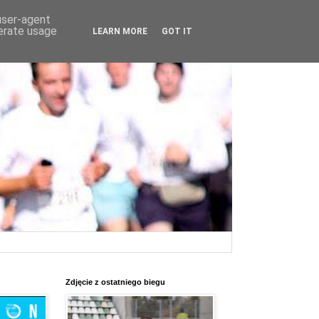
 user-agent
nerate usage
LEARN MORE
GOT IT
Zdjęcie z ostatniego biegu