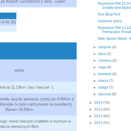
po Borach Tucholskich z rana - super!
Wyzwanie RW 15,16,
Zostały dwa tygod
Run Blog Fest
Jesienne plany
=9:45:35)
Wyzwanie RW 13,14
Półmaraton Prask
Nike Speed Street - f
►
sierpnia
(4)
►
lipca
(5)
►
czerwca
(3)
►
maja
(5)
wolne
►
kwietnia
(4)
►
marca
(7)
krócej 11,23km i bez ćwiczeń :(
►
lutego
(7)
►
stycznia
(8)
terwały wyszły pierwsze cztery po 4:00/km a
►
2014
(70)
/km(ale tu było zatrzymanie na światłach).
Razem 20,83km
►
2013
(94)
►
2012
(83)
esięć minut ćwiczeń zrobiłem w truchcie w
►
2011
(51)
trakcie pierwszych 8km.