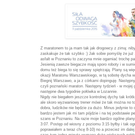
Z maratonem to ja mam tak jak drogowcy z zimą: nib
zaskakuje że tak szybko :) Jak sobie pomyślę że już 
asfalt w Poznaniu to zaczyna mnie ogarniać trochę pa
Jesienią zawsze biegacze mają sporo roboty i w sumie
domu też biega to się sprawy spiętrzają. Plany są wi
okazji Maratonu Warszawskiego, w tą sobotę dycha w 
Biegnij Warszawo, a ja z córkami dopinguję. Następn
czyli poznański maraton. Następny tydzień - w moje
następne dwa tygodnie połówka w Lozannie.
Nigdy nie biegałem jeszcze kontrolnej dychy tak krót
ale skoro wyzwaniowy trener mówi że tak można no t
dobra, ludzików nie będzie za dużo. Minus jedynie to
bardzo jestem jak mi tam pójdzie i na tej podstawie pe
szans w Poznaniu. Na razie moje bardzo ogólne plan
3:07. Postęp od wiosny z poziomu 3:15 byłby i tak o
poprawiałem a teraz chcę 8-10) no a przecież im dale
czas tym jedna minuta wymaga dużo większych nakł