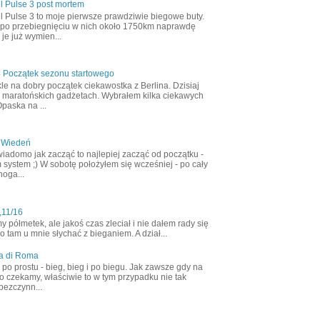
l Pulse 3 post mortem
l Pulse 3 to moje pierwsze prawdziwie biegowe buty.
 po przebiegnięciu w nich około 1750km naprawdę
 je już wymien...
4 Początek sezonu startowego
le na dobry początek ciekawostka z Berlina. Dzisiaj
 maratońskich gadżetach. Wybrałem kilka ciekawych
Opaska na ...
 Wiedeń
wiadomo jak zacząć to najlepiej zacząć od początku -
 system ;) W sobotę położyłem się wcześniej - po cały
noga...
,11/16
półmetek, ale jakoś czas zleciał i nie dałem rady się
 tam u mnie słychać z bieganiem. A dział...
a di Roma
ak po prostu - bieg, bieg i po biegu. Jak zawsze gdy na
o czekamy, właściwie to w tym przypadku nie tak
bezczynn...