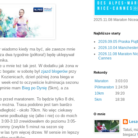
2025.11.08 Maraton Nice
Najbliższe starty
2026.09.05 Praska Pią
2026.10.04 Manchester 
y wiadomo kiedy ma być, ale zawsze mnie
2026.11.08 Maraton Ni
za dwa tygodnie (półtora!) będę uklepywał
Cannes
nika.
 u mnie też tak jest. W dodatku jak żona w
ęc bogate: w sobotę był
zjazd blogerów
przy
Rekordy
Kozienicach, dzień później żona biega w
Maraton
3:03:03
y week-end to oczywiście kulminacja sezonu
Półmaraton
1:24:59
j gminie mam
Bieg po Dynię
(5km), a za
10km
39:20
ko przed maratonem. To będzie tylko 8 dni,
5km
18:38
o można. Trasa podobno jest tam bardzo
 odległość - około 70km. No więc ciekawy
O mnie
wnie podbuduję się (albo i nie) co do moich
y 3:00-3:10 zrewidowałem do poziomu 3:05-
Lesz
gromny (zwykle 5 minut na sezon się
Tatuś, mą
j w las tym więcej drzew. W sensie im lepszy
biegacz
adów wysiłków.