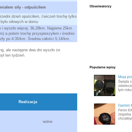
Obserwatorzy
 miałem siły - odpuściłem
zedni dzień opuściłem, ćwiczeń trochę tylko
było siłowych w domu
m i wyszło więcej: 36,28km. Najpierw 25km
km) a potem trochę przyspieszyłem i średnio
zły po 4:35/km. Średnia całości 5:14/km.
ing, ale następne dwa dni wyszło że
ył ten tydzień.
Popularne wpisy
Moja pr
Święta c
odwiecz
tym roku
Realizacja
Garmin F
Fenix 6
zegarka 
chciałby
wolne