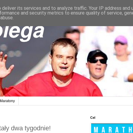
deliver its services and to analyze traffic. Your IP address and
formance and security metrics to ensure quality of service, ge
 abuse.
Maratony
Cel
ały dwa tygodnie!