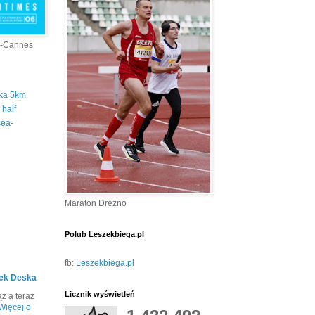
a-Cannes
tka 5km
half
cea-
Maraton Drezno
Polub Leszekbiega.pl
fb:
Leszekbiega.pl
ek Deska
Licznik wyświetleń
ż a teraz
Więcej o