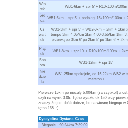
Wto
WB1-6km + spr 5' + R10x100m/100m
rek
Śro
WB1-6km + spr 5' + podbiegi 15x100m/100m + 2
da
Cz
WB1-3km + spr 5' + WB2-3km + 2km + 1km x 
wart
tempo 3km 4:05/km 2km 4:00-3:55/km 1km 3:
ek
przerwą po 3km 6' po 2km 5' po 1km 6' + 2km 
Piąt
WB1-8km + spr 10' + R10x100m/100m + 2km 
ek
Sob
WB1-12km + spr 15'
ota
Nie
WB1-25km spokojnie, od 15-22km WB2 w t
dzie
maratonu
la
Pierwsze 15km po niecały 5:00/km (za szybko!) a os
czyli na wynik 3:05. Tętno wyszło ok 150 przy pierws
znaczy że jest dość dobrze, bo na wiosnę biegnąc w
tętno 168. :)
Dyscyplina
Dystans
Czas
Bieganie
90,64km
7:39:09