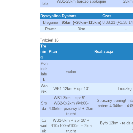
WB1-25km bardzo spokojnie
25km 
iela
Dyscyplina
Dystans
Czas
Bieganie
95km (+20km=115km)
8:08:21 (+1:38:14
Rower
0km
-
Tydzień 16
Tre
nin
Plan
Realizacja
g
Pon
iedz
wolne
iałe
k
Wto
WB1-12km + spr 10'
Troszkę 
rek
WB1-3km + spr 5' +
Straszny trening! In
Śro
WB2-6x2km @4:00-
potem 4:04/km i 4:09
da
4:05/km przerwy 5' + 2km
trucht
Cz
WB1-8km + spr 10' +
Było 12km - te dzi
wart
R10x100m/100m + 2km
ek
trucht