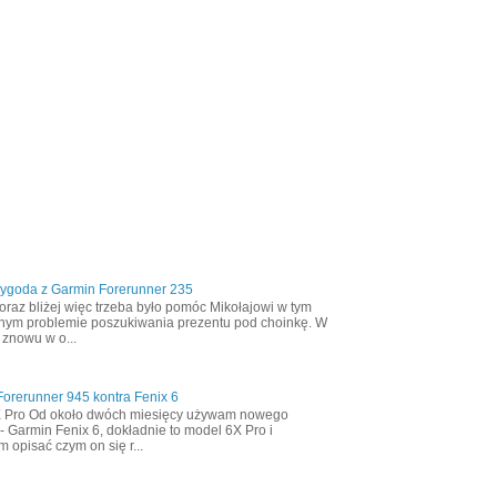
zygoda z Garmin Forerunner 235
oraz bliżej więc trzeba było pomóc Mikołajowi w tym
nym problemie poszukiwania prezentu pod choinkę. W
 znowu w o...
orerunner 945 kontra Fenix 6
X Pro Od około dwóch miesięcy używam nowego
- Garmin Fenix 6, dokładnie to model 6X Pro i
m opisać czym on się r...