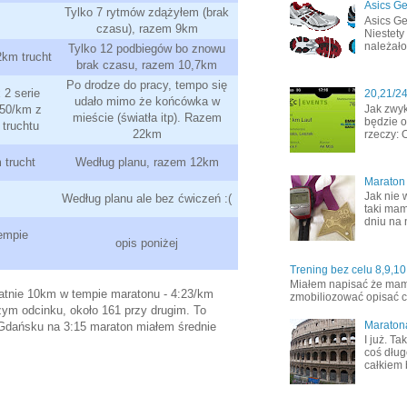
Asics Ge
Tylko 7 rytmów zdążyłem (brak
Asics Ge
czasu), razem 9km
Niestety
należało
Tylko 12 podbiegów bo znowu
km trucht
brak czasu, razem 10,7km
Po drodze do pracy, tempo się
2 serie
20,21/2
udało mimo że końcówka w
Jak zwyk
50/km z
mieście (światła itp). Razem
będzie o
truchtu
22km
rzeczy: 
trucht
Według planu, razem 12km
Maraton
Jak nie 
Według planu ale bez ćwiczeń :(
taki mam
dniu na 
empie
opis poniżej
Trening bez celu 8,9,10
Miałem napisać że mamy 
tatnie 10km w tempie maratonu - 4:23/km
zmobiliozować opisać co
zym odcinku, około 161 przy drugim. To
Maraton
 Gdańsku na 3:15 maraton miałem średnie
I już. T
coś dług
całkiem 