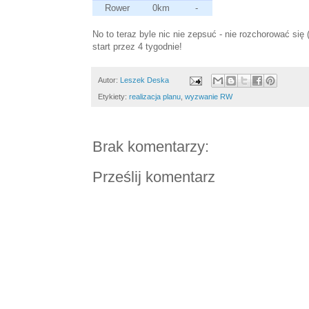
Rower
0km
-
No to teraz byle nic nie zepsuć - nie rozchorować się 
start przez 4 tygodnie!
Autor:
Leszek Deska
Etykiety:
realizacja planu
,
wyzwanie RW
Brak komentarzy:
Prześlij komentarz