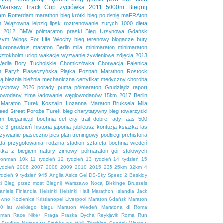
Warsaw Track Cup
życiówka
2011
5000m
Biegnij
dam
Rotterdam marathon
bieg krótki
bieg po dynię
maFRAton
n
Wiązowna
leipzig
lipsk
roztrenowanie
zurych
1000
dieta
2012
BMW półmaraton praski
Bieg Ursynowa
Gdańsk
zym
Wings For Life
Włochy
bieg terenowy
blogacze
buty
koronawirus
maraton Berlin
mila
minimaraton
minimaraton
sztokholm
urlop
wakacje
wyzwanie żywieniowe
zdjęcia
2013
Wedla
Bory Tucholskie
Chomiczówka
Chorwacja
Falenica
n
Paryż
Piaseczyńska Piątka
Poznań Marathon
Rostock
ią
bieżnia
bieżnia mechaniczna
certyfikat medyczny
choroba
dychowy 2026
porady
puma
półmaraton Grudziądz
raport
lowodany
zima
ładowanie węglowodanów
15km
2017
Berlin
Maraton Turek
Koszalin
Lozanna
Maraton Bruksela
Mila
eed Street
Poroże
Turek
bieg charytatywny
bieg towarzyski
em
bieganie.pl
bochnia
cel
city trail
dobre rady
faas 500
se 3
grudzień
historia
japonia
jubileusz
kontuzja
książka
las
żywianie
piaseczno
pies
plan treningowy
podbiegi
prehistoria
da
przygotowania
rodzina
stadion
sztafeta bochnia
wiedeń
tka
z biegiem natury
zimowy półmaraton gór stołowych
ironman
10k
11 tydzień
12 tydzień
13 tydzień
14 tydzień
15
tydzień
2006
2007
2008
2009
2010
2015
235
25km
32km
4
ydzień
9 tydzień
945
Anglia
Asics Gel DS-Sky Speed 2
Beskidy
i
Bieg przez most
Biegnij Warszawo Nocą
Blekinge
Brussels
aniels
Finlandia
Helsinki
Helsinki Half Marathon
Islandia
Jack
owno
Kozienice
Kristianopel
Liverpool
Maraton Gdańsk
Maraton
0 lat wielkiego biegu
Maraton Wiedeń
Maratona di Roma
uman Race
Nike+
Praga
Praska Dycha
Reykjavik
Roma
Run
Stadion Narodowy
Szybko po Woli
Triathlon Gdańsk
Warsaw