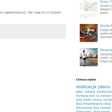
Roma 7/1
Znowu s
biegam i
(to najważniejsze) i dać radę bo co tydzień
bardz...
Brooks A
Dzięki s
jestem t
słyszałem
Bieganie
Opisywał
zrobić, 
kraju) po
Chmura etykiet
realizacja planu
plan
rekord
podsumo
hamburg
plan na maraton
bieg średni
relacja
wiede
Bieg Niepodległości
Bieg
Warszawski
bieg ciekawy
Półmaraton Warszawski