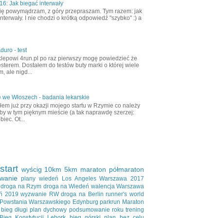
6: Jak biegać interwały
ię powymądrzam, z góry przepraszam. Tym razem: jak
nterwały. I nie chodzi o krótką odpowiedź "szybko" :) a
duro - test
klepowi 4run.pl po raz pierwszy mogę powiedzieć że
esterem. Dostałem do testów buty marki o której wiele
, ale nigd...
 we Włoszech - badania lekarskie
em już przy okazji mojego startu w Rzymie co należy
aby w tym pięknym mieście (a tak naprawdę szerzej:
biec. Ot...
start
wyścig
10km
5km
maraton
półmaraton
wanie
plany
wiedeń
Los Angeles
Warszawa 2017
droga na Rzym
droga na Wiedeń
walencja
Warszawa
ń 2019
wyzwanie RW
droga na Berlin
runner's world
 Powstania Warszawskiego
Edynburg
parkrun
Maraton
bieg długi
plan dychowy
podsumowanie roku
trening
Bieg Konstytucji
Lębork
bieg górski
plan bez celu