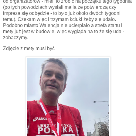
od organizatorów - mieli to zrobić na początku tego tygodnia
(po tych powodziach wysłali maila że potwierdzą czy
impreza się odbędzie - to było już około dwóch tygodni
temu). Czekam więc i trzymam kciuki żeby się udało.
Podobno miasto Walencja nie ucierpiało a strefa startu i
mety już jest w budowie, więc wygląda na to że się uda -
zobaczymy.
Zdjęcie z mety musi być