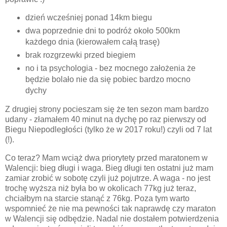
dzień wcześniej ponad 14km biegu
dwa poprzednie dni to podróż około 500km
każdego dnia (kierowałem całą trasę)
brak rozgrzewki przed biegiem
no i ta psychologia - bez mocnego założenia że
będzie bolało nie da się pobiec bardzo mocno
dychy
Z drugiej strony pocieszam się że ten sezon mam bardzo
udany - złamałem 40 minut na dychę po raz pierwszy od
Biegu Niepodległości (tylko że w 2017 roku!) czyli od 7 lat
(!).
Co teraz? Mam wciąż dwa priorytety przed maratonem w
Walencji: bieg długi i waga. Bieg długi ten ostatni już mam
zamiar zrobić w sobotę czyli już pojutrze. A waga - no jest
trochę wyższa niż była bo w okolicach 77kg już teraz,
chciałbym na starcie stanąć z 76kg. Poza tym warto
wspomnieć że nie ma pewności tak naprawdę czy maraton
w Walencji się odbędzie. Nadal nie dostałem potwierdzenia