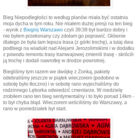
Bieg Niepodległości to według planów miała być ostatnia
moja dycha w tym roku. Nie miałem dużej presji na ten bieg
- wynik z
Biegnij Warszawo
czyli 39:39 był bardzo dobry i
nie byłem przekonany czy zdołam go poprawić. Głównie
dlatego że była tam lepsza trasa (z górki trochę), a tutaj dwa
podbiegi na wiadukt nad Alejami Jerozolimskimi i w dodatku
z powodu remontu trasy tramwajowej zmienili trasę - skrócili
ją trochę i dodali nawrotkę w drodze powrotnej.
Biegliśmy tym razem we dwójkę z Żonką, pakiety
odebraliśmy jeszcze w piątek wieczorem (podobno w
sobotę było tłoczno) i w sobotę rano wyjechaliśmy do
rodzinnego Lęborka odwiedzić cmentarze. W niedzielę
zrobiłem rano ten bieg sentymentalny i to było ponad 14km -
to był chyba błąd. Wieczorem wróciliśmy do Warszawy, a
rano w poniedziałek był start.