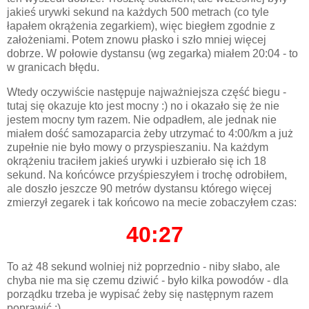
jakieś urywki sekund na każdych 500 metrach (co tyle
łapałem okrążenia zegarkiem), więc biegłem zgodnie z
założeniami. Potem znowu płasko i szło mniej więcej
dobrze. W połowie dystansu (wg zegarka) miałem 20:04 - to
w granicach błędu.
Wtedy oczywiście następuje najważniejsza część biegu -
tutaj się okazuje kto jest mocny :) no i okazało się że nie
jestem mocny tym razem. Nie odpadłem, ale jednak nie
miałem dość samozaparcia żeby utrzymać to 4:00/km a już
zupełnie nie było mowy o przyspieszaniu. Na każdym
okrążeniu traciłem jakieś urywki i uzbierało się ich 18
sekund. Na końcówce przyśpieszyłem i trochę odrobiłem,
ale doszło jeszcze 90 metrów dystansu którego więcej
zmierzył zegarek i tak końcowo na mecie zobaczyłem czas:
40:27
To aż 48 sekund wolniej niż poprzednio - niby słabo, ale
chyba nie ma się czemu dziwić - było kilka powodów - dla
porządku trzeba je wypisać żeby się następnym razem
poprawić :)