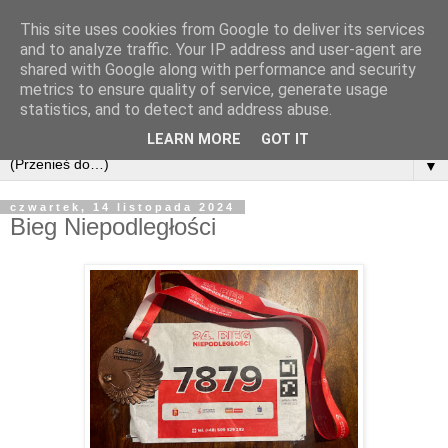
This site uses cookies from Google to deliver its services
and to analyze traffic. Your IP address and user-agent are
shared with Google along with performance and security
metrics to ensure quality of service, generate usage
statistics, and to detect and address abuse.
LEARN MORE
GOT IT
▼
czwartek, 14 listopada 2024
Bieg Niepodległości