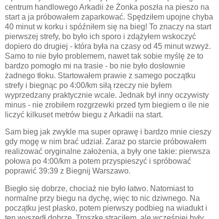
centrum handlowego Arkadii że Żonka poszła na pieszo na
start a ja próbowałem zaparkować. Spędziłem upojne chyba
40 minut w korku i spóźniłem się na bieg! To znaczy na start
pierwszej strefy, bo było ich sporo i zdążyłem wskoczyć
dopiero do drugiej - która była na czasy od 45 minut wzwyż.
Samo to nie było problemem, nawet tak sobie myślę że to
bardzo pomogło mi na trasie - bo nie było dosłownie
żadnego tłoku. Startowałem prawie z samego początku
strefy i biegnąc po 4:00/km siłą rzeczy nie byłem
wyprzedzany praktycznie wcale. Jednak był inny oczywisty
minus - nie zrobiłem rozgrzewki przed tym biegiem o ile nie
liczyć kilkuset metrów biegu z Arkadii na start.
Sam bieg jak zwykle ma super oprawę i bardzo mnie cieszy
gdy mogę w nim brać udział. Zaraz po starcie próbowałem
realizować oryginalne założenia, a były one takie: pierwsza
połowa po 4:00/km a potem przyspieszyć i spróbować
poprawić 39:39 z Biegnij Warszawo.
Biegło się dobrze, chociaż nie było łatwo. Natomiast to
normalne przy biegu na dychę, więc to nic dziwnego. Na
początku jest płasko, potem pierwszy podbieg na wiadukt i
ten wyszedł dobrze. Troszkę straciłem, ale wcześniej były