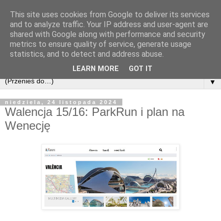
This site uses cookies from Google to deliver its services
and to analyze traffic. Your IP address and user-agent are
shared with Google along with performance and security
metrics to ensure quality of service, generate usage
statistics, and to detect and address abuse.
LEARN MORE
GOT IT
▼
niedziela, 24 listopada 2024
Walencja 15/16: ParkRun i plan na
Wenecję