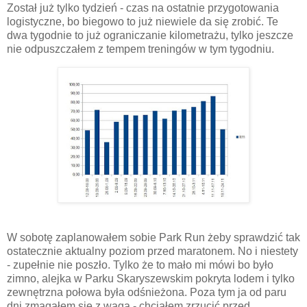
Został już tylko tydzień - czas na ostatnie przygotowania
logistyczne, bo biegowo to już niewiele da się zrobić. Te
dwa tygodnie to już ograniczanie kilometrażu, tylko jeszcze
nie odpuszczałem z tempem treningów w tym tygodniu.
W sobotę zaplanowałem sobie Park Run żeby sprawdzić tak
ostatecznie aktualny poziom przed maratonem. No i niestety
- zupełnie nie poszło. Tylko że to mało mi mówi bo było
zimno, alejka w Parku Skaryszewskim pokryta lodem i tylko
zewnętrzna połowa była odśnieżona. Poza tym ja od paru
dni zmagałem się z wagą - chciałem zrzucić przed