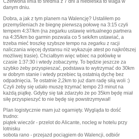
Czerwona linia to średnia z 7 dni a niebieska to waga w
danym dniu.
Dobra, a jak z tym planem na Walencję? Ustaliłem po
przemyśleniach że biegnę pierwszą połowę na 3:15 czyli
tempem 4:37/km (na zegarku ustawię wirtualnego partnera
na 4:35/km bo garmin pozwala co 5 sek/km ustawiać, a
trzeba mieć troszkę szybsze tempo na zegarku z racji
naliczania więcej dystansu niż wykazuje atest po najkrótszej
możliwej trasie). Chciałbym więc wbiec na połówkę w
czasie 1:37:30 i wtedy zobaczymy. To będzie jeszcze za
szybko żeby przyspieszać, podstawa to wytrzymać do 30km
w dobrym stanie i wtedy przebiec tą ostatnią dychę bez
odpadnięcia. Te ostatnie 2,2km to już dam radę siłą woli :)
Czyli żeby się udało muszę trzymać tempo 23 minut na
każdą piątkę. Gdyby się tak zdarzyło że po 35km będę miał
siłę przyspieszyć to nie będę się powstrzymywał!
Plan logistycznie mam już ogarnięty. Wygląda to dość
trudno:
piątek wieczór - przelot do Alicante, nocleg w hotelu przy
lotnisku
sobota rano - przejazd pociągiem do Walencji, odbiór