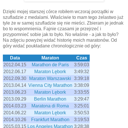
Dzięki mojej starszej córce robiłem wczoraj porządki w
szufladzie z medalami. Właściwie to mam tego żelastwo już
tyle że w samej szufladzie się nie mieści. Zbieram je jednak
bo to wspomnienia. Fajnie czasami je przejrzeć i
przypomnieć sobie jak to było. No właśnie - a jak to było?
Na zdjęciu powyżej widać historię moich maratonów. Od
góry widać poukładane chronologicznie od góry:
Data
Maraton
Czas
2012.04.15
Marathon de Paris
3:59:03
2012.06.17
Maraton Lębork
3:49:32
2012.09.30
Maraton Warszawski
3:39:18
2013.04.14
Vienna City Marathon
3:38:09
2013.06.23
Maraton Lębork
3:33:55
2013.09.29
Berlin Marathon
3:29:47
2014.03.23
Maratona di Roma
3:25:01
2014.06.22
Maraton Lębork
3:50:53
2014.10.26
Frankfurt Marathon
3:19:53
2015.03.15
Los Angeles Marathon
3:28:38