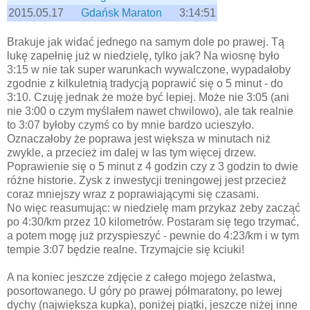
2015.05.17
Gdańsk Maraton
3:14:51
Brakuje jak widać jednego na samym dole po prawej. Tą
lukę zapełnię już w niedzielę, tylko jak? Na wiosnę było
3:15 w nie tak super warunkach wywalczone, wypadałoby
zgodnie z kilkuletnią tradycją poprawić się o 5 minut - do
3:10. Czuję jednak że może być lepiej. Może nie 3:05 (ani
nie 3:00 o czym myślałem nawet chwilowo), ale tak realnie
to 3:07 byłoby czymś co by mnie bardzo ucieszyło.
Oznaczałoby że poprawa jest większa w minutach niż
zwykle, a przecież im dalej w las tym więcej drzew.
Poprawienie się o 5 minut z 4 godzin czy z 3 godzin to dwie
różne historie. Zysk z inwestycji treningowej jest przecież
coraz mniejszy wraz z poprawiającymi się czasami.
No więc reasumując: w niedzielę mam przykaz żeby zacząć
po 4:30/km przez 10 kilometrów. Postaram się tego trzymać,
a potem mogę już przyspieszyć - pewnie do 4:23/km i w tym
tempie 3:07 będzie realne. Trzymajcie się kciuki!
A na koniec jeszcze zdjęcie z całego mojego żelastwa,
posortowanego. U góry po prawej półmaratony, po lewej
dychy (największa kupka), poniżej piątki, jeszcze niżej inne